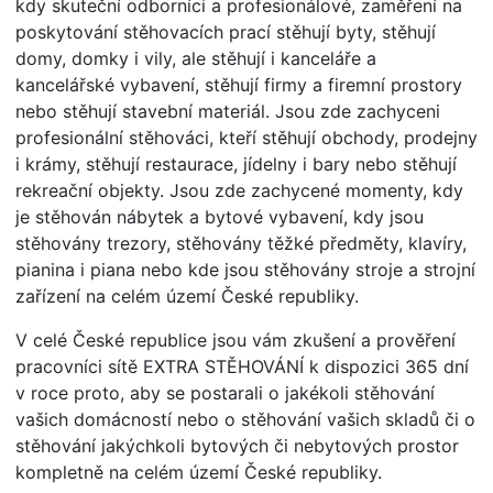
kdy skuteční odborníci a profesionálové, zaměření na
poskytování stěhovacích prací stěhují byty, stěhují
domy, domky i vily, ale stěhují i kanceláře a
kancelářské vybavení, stěhují firmy a firemní prostory
nebo stěhují stavební materiál. Jsou zde zachyceni
profesionální stěhováci, kteří stěhují obchody, prodejny
i krámy, stěhují restaurace, jídelny i bary nebo stěhují
rekreační objekty. Jsou zde zachycené momenty, kdy
je stěhován nábytek a bytové vybavení, kdy jsou
stěhovány trezory, stěhovány těžké předměty, klavíry,
pianina i piana nebo kde jsou stěhovány stroje a strojní
zařízení na celém území České republiky.
V celé České republice jsou vám zkušení a prověření
pracovníci sítě EXTRA STĚHOVÁNÍ k dispozici 365 dní
v roce proto, aby se postarali o jakékoli stěhování
vašich domácností nebo o stěhování vašich skladů či o
stěhování jakýchkoli bytových či nebytových prostor
kompletně na celém území České republiky.