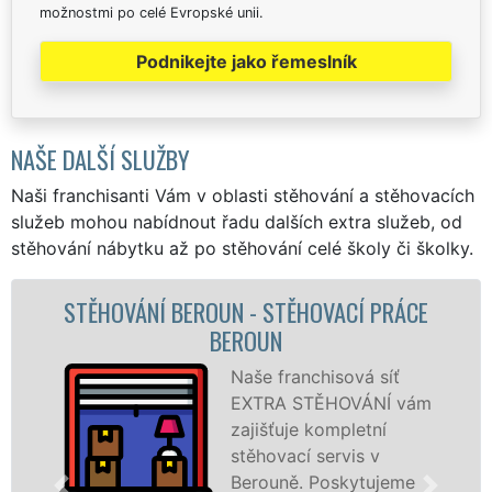
možnostmi po celé Evropské unii.
Podnikejte jako řemeslník
NAŠE DALŠÍ SLUŽBY
Naši franchisanti Vám v oblasti stěhování a stěhovacích
služeb mohou nabídnout řadu dalších extra služeb, od
stěhování nábytku až po stěhování celé školy či školky.
ACÍ PRÁCE
STĚHOVACÍ SLUŽBA BEROUN
STĚHOVACÍ FIRMA BEROU
ová síť
Poskytujem
OVÁNÍ vám
stěhovací s
pletní
Berouně na
vis v
špičkové úr
skytujeme
speciální st