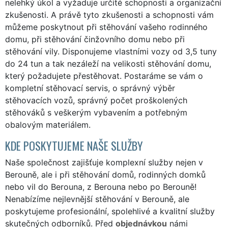
nelehký úkol a vyžaduje určité schopnosti a organizační
zkušenosti. A právě tyto zkušenosti a schopnosti vám
můžeme poskytnout při stěhování vašeho rodinného
domu, při stěhování činžovního domu nebo při
stěhování vily. Disponujeme vlastními vozy od 3,5 tuny
do 24 tun a tak nezáleží na velikosti stěhování domu,
který požadujete přestěhovat. Postaráme se vám o
kompletní stěhovací servis, o správný výběr
stěhovacích vozů, správný počet proškolených
stěhováků s veškerým vybavením a potřebným
obalovým materiálem.
KDE POSKYTUJEME NAŠE SLUŽBY
Naše společnost zajišťuje komplexní služby nejen v
Berouně, ale i při stěhování domů, rodinných domků
nebo vil do Berouna, z Berouna nebo po Berouně!
Nenabízíme nejlevnější stěhování v Berouně, ale
poskytujeme profesionální, spolehlivé a kvalitní služby
skutečných odborníků. Před
objednávkou
námi