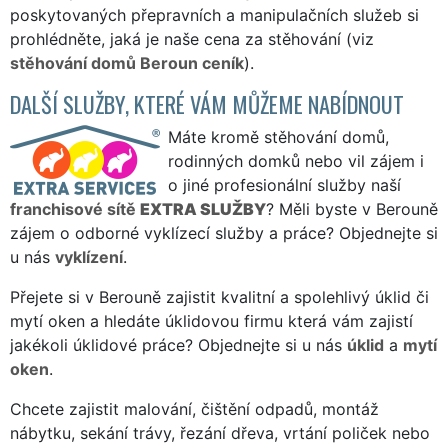
poskytovaných přepravních a manipulačních služeb si
prohlédněte, jaká je naše cena za stěhování (viz
stěhování domů Beroun ceník
).
DALŠÍ SLUŽBY, KTERÉ VÁM MŮŽEME NABÍDNOUT
Máte kromě stěhování domů,
rodinných domků nebo vil zájem i
o jiné profesionální služby naší
franchisové sítě
EXTRA SLUŽBY
? Měli byste v Berouně
zájem o odborné vyklízecí služby a práce? Objednejte si
u nás
vyklízení
.
Přejete si v Berouně zajistit kvalitní a spolehlivý úklid či
mytí oken a hledáte úklidovou firmu která vám zajistí
jakékoli úklidové práce? Objednejte si u nás
úklid
a
mytí
oken
.
Chcete zajistit malování, čištění odpadů, montáž
nábytku, sekání trávy, řezání dřeva, vrtání poliček nebo