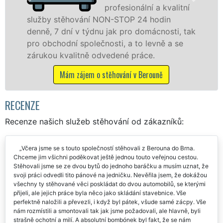
a kvalitní
technikou. 
odin
služby zajišťujeme domácnostem i f
cnosti, tak
celém okresu Beroun se zárukou kval
vně a se
franchisové sítě EXTRA STĚHOVÁNÍ.
.
Nabízíme stěhovací služby NON-ST
včetně víkendů a svátků bez příplatk
uně
Mám zájem o stěhovací služby v Bero
RECENZE
Recenze našich služeb stěhování od zákazníků:
Včera jsme se s touto společností stěhovali z Berouna do Brna.
Chceme jim všichni poděkovat ještě jednou touto veřejnou cestou.
Stěhovali jsme se ze dvou bytů do jednoho baráčku a musím uznat, že
svoji práci odvedli tito pánové na jedničku. Nevěřila jsem, že dokážou
všechny ty stěhované věci poskládat do dvou automobilů, se kterými
přijeli, ale jejich práce byla něco jako skládání stavebnice. Vše
perfektně naložili a převezli, i když byl pátek, všude samé zácpy. Vše
nám rozmístili a smontovali tak jak jsme požadovali, ale hlavně, byli