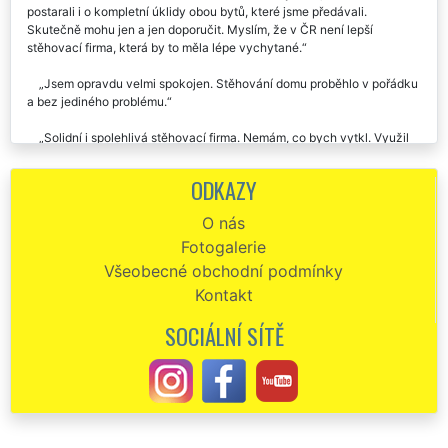
strašně ochotní a milí. A absolutní bombónek byl fakt, že se nám
postarali i o kompletní úklidy obou bytů, které jsme předávali.
Skutečně mohu jen a jen doporučit. Myslím, že v ČR není lepší
stěhovací firma, která by to měla lépe vychytané.
Jsem opravdu velmi spokojen. Stěhování domu proběhlo v pořádku
a bez jediného problému.
Solidní i spolehlivá stěhovací firma. Nemám, co bych vytkl. Využil
jsem jejich služby už třikrát, naposledy při stěhování domu v Berouně
a pokaždé v pořádku. Doporučuji.
ODKAZY
Stěhovací firma byla velmi profesionální, se službami stěhování
O nás
baráku jsme byli velice spokojeni.
Fotogalerie
Dobrý den, mnohokrát děkuji Vašim stěhovákům. Přestěhovali můj
Všeobecné obchodní podmínky
dům v Berouně i o svátcích. Vše proběhlo na jedničku. Ještě jednou
Kontakt
děkuji.
SOCIÁLNÍ SÍTĚ
100 % spokojenost, profesionální přístup, velice vstřícná
komunikace, maximální nasazení, naprosto se přizpůsobili našim
potřebám, celé stěhování domu z Berouna proběhlo hladce, rychle a
bez jakýchkoliv komplikací. Společnost EXTRA STĚHOVÁNÍ mohu
jedině doporučit.