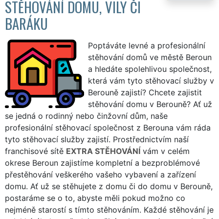
STĚHOVÁNÍ DOMU, VILY ČI
BARÁKU
Poptáváte levné a profesionální
stěhování domů ve městě Beroun
a hledáte spolehlivou společnost,
která vám tyto stěhovací služby v
Berouně zajistí? Chcete zajistit
stěhování domu v Berouně? Ať už
se jedná o rodinný nebo činžovní dům, naše
profesionální stěhovací společnost z Berouna vám ráda
tyto stěhovací služby zajistí. Prostřednictvím naší
franchisové sítě
EXTRA STĚHOVÁNÍ
vám v celém
okrese Beroun zajistíme kompletní a bezproblémové
přestěhování veškerého vašeho vybavení a zařízení
domu. Ať už se stěhujete z domu či do domu v Berouně,
postaráme se o to, abyste měli pokud možno co
nejméně starostí s tímto stěhováním. Každé stěhování je