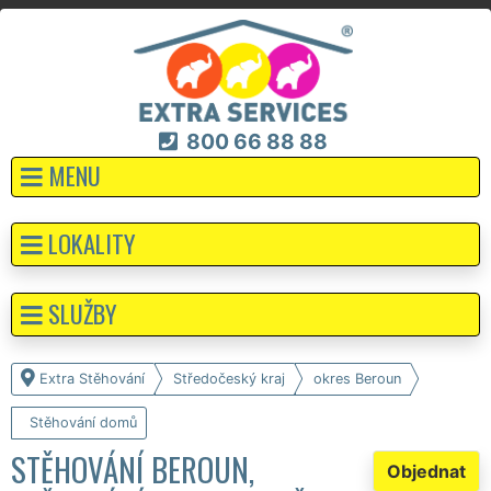
800 66 88 88
MENU
LOKALITY
SLUŽBY
Extra Stěhování
Středočeský kraj
okres Beroun
Stěhování domů
STĚHOVÁNÍ BEROUN,
Objednat