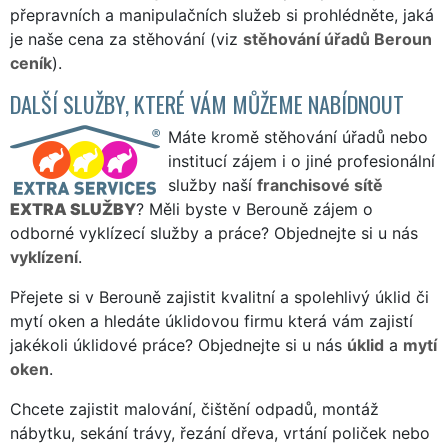
přepravních a manipulačních služeb si prohlédněte, jaká
je naše cena za stěhování (viz
stěhování úřadů Beroun
ceník
).
DALŠÍ SLUŽBY, KTERÉ VÁM MŮŽEME NABÍDNOUT
Máte kromě stěhování úřadů nebo
institucí zájem i o jiné profesionální
služby naší
franchisové sítě
EXTRA SLUŽBY
? Měli byste v Berouně zájem o
odborné vyklízecí služby a práce? Objednejte si u nás
vyklízení
.
Přejete si v Berouně zajistit kvalitní a spolehlivý úklid či
mytí oken a hledáte úklidovou firmu která vám zajistí
jakékoli úklidové práce? Objednejte si u nás
úklid
a
mytí
oken
.
Chcete zajistit malování, čištění odpadů, montáž
nábytku, sekání trávy, řezání dřeva, vrtání poliček nebo