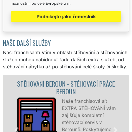
možnostmi po celé Evropské unii.
Podnikejte jako řemeslník
NAŠE DALŠÍ SLUŽBY
Naši franchisanti Vám v oblasti stěhování a stěhovacích
služeb mohou nabídnout řadu dalších extra služeb, od
stěhování nábytku až po stěhování celé školy či školky.
ACÍ PRÁCE
STĚHOVACÍ SLUŽBA BEROUN
STĚHOVACÍ FIRMA BEROU
ová síť
Poskytujem
OVÁNÍ vám
stěhovací s
pletní
Berouně na
vis v
špičkové úr
skytujeme
speciální st