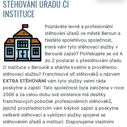
STĚHOVÁNÍ ÚŘADU ČI
INSTITUCE
Poptáváte levné a profesionální
stěhování úřadů ve městě Beroun a
hledáte spolehlivou společnost,
která vám tyto stěhovací služby v
Berouně zajistí? Potřebujete se od A
do Z postarat o přestěhování úřadu
či instituce v Berouně a sháníte kvalitní a prověřenou
stěhovací službu? Franchisová síť stěhováků s názvem
EXTRA STĚHOVÁNÍ
vám tyto služby velmi ráda
poskytne a zajistí. Tato společnost byla založena v roce
2006 a za celou dobu své existence má desítky
franchisových poboček profesionálních stěhováků,
jejichž prostřednictvím vám kdykoli zajistí a poskytne
veškeré stěhovací a vyklízecí služby spojené se
stěhováním úřadů a institucí. Disponujeme vlastními