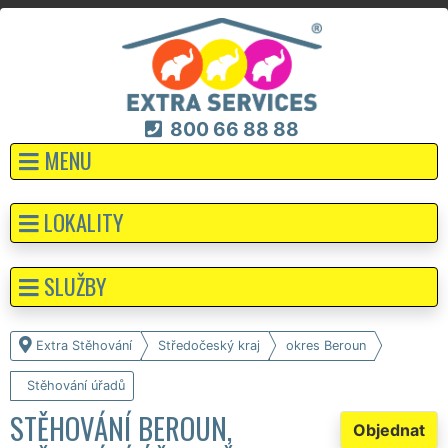
800 66 88 88
MENU
LOKALITY
SLUŽBY
Extra Stěhování
Středočeský kraj
okres Beroun
Stěhování úřadů
STĚHOVÁNÍ BEROUN,
Objednat