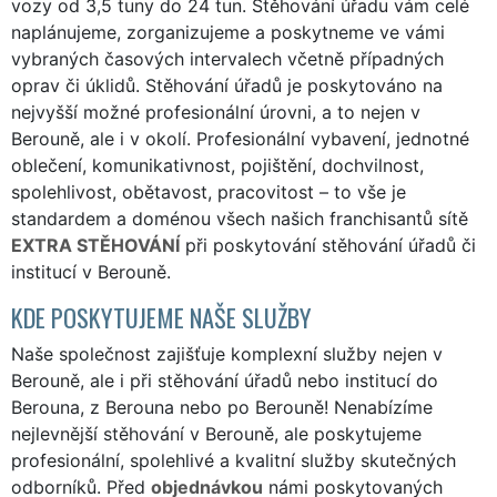
vozy od 3,5 tuny do 24 tun. Stěhování úřadu vám celé
naplánujeme, zorganizujeme a poskytneme ve vámi
vybraných časových intervalech včetně případných
oprav či úklidů. Stěhování úřadů je poskytováno na
nejvyšší možné profesionální úrovni, a to nejen v
Berouně, ale i v okolí. Profesionální vybavení, jednotné
oblečení, komunikativnost, pojištění, dochvilnost,
spolehlivost, obětavost, pracovitost – to vše je
standardem a doménou všech našich franchisantů sítě
EXTRA STĚHOVÁNÍ
při poskytování stěhování úřadů či
institucí v Berouně.
KDE POSKYTUJEME NAŠE SLUŽBY
Naše společnost zajišťuje komplexní služby nejen v
Berouně, ale i při stěhování úřadů nebo institucí do
Berouna, z Berouna nebo po Berouně! Nenabízíme
nejlevnější stěhování v Berouně, ale poskytujeme
profesionální, spolehlivé a kvalitní služby skutečných
odborníků. Před
objednávkou
námi poskytovaných