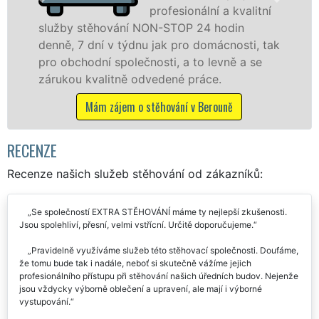
a kvalitní
technikou. 
odin
služby zajišťujeme domácnostem i f
cnosti, tak
celém okresu Beroun se zárukou kval
vně a se
franchisové sítě EXTRA STĚHOVÁNÍ.
.
Nabízíme stěhovací služby NON-ST
včetně víkendů a svátků bez příplatk
uně
Mám zájem o stěhovací služby v Bero
RECENZE
Recenze našich služeb stěhování od zákazníků:
Se společností EXTRA STĚHOVÁNÍ máme ty nejlepší zkušenosti.
Jsou spolehliví, přesní, velmi vstřícní. Určitě doporučujeme.
Pravidelně využíváme služeb této stěhovací společnosti. Doufáme,
že tomu bude tak i nadále, neboť si skutečně vážíme jejich
profesionálního přístupu při stěhování našich úředních budov. Nejenže
jsou vždycky výborně oblečení a upravení, ale mají i výborné
vystupování.