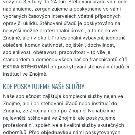
vozy od 3,5 tuny do 24 tun. Stěhování úřadu vám celé
naplánujeme, zorganizujeme a poskytneme ve vámi
vybraných časových intervalech včetně případných
oprav či úklidů. Stěhování úřadů je poskytováno na
nejvyšší možné profesionální úrovni, a to nejen ve
Znojmě, ale i v okolí. Profesionální vybavení, jednotné
oblečení, komunikativnost, pojištění, dochvilnost,
spolehlivost, obětavost, pracovitost – to vše je
standardem a doménou všech našich franchisantů sítě
EXTRA STĚHOVÁNÍ
při poskytování stěhování úřadů či
institucí ve Znojmě.
KDE POSKYTUJEME NAŠE SLUŽBY
Naše společnost zajišťuje komplexní služby nejen ve
Znojmě, ale i při stěhování úřadů nebo institucí do
Znojma, ze Znojma nebo po Znojmě! Nenabízíme
nejlevnější stěhování ve Znojmě, ale poskytujeme
profesionální, spolehlivé a kvalitní služby skutečných
odborníků. Před
objednávkou
námi poskytovaných