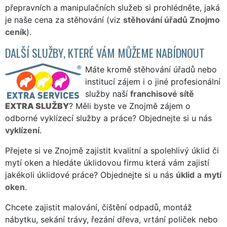
přepravních a manipulačních služeb si prohlédněte, jaká
je naše cena za stěhování (viz
stěhování úřadů Znojmo
ceník
).
DALŠÍ SLUŽBY, KTERÉ VÁM MŮŽEME NABÍDNOUT
Máte kromě stěhování úřadů nebo
institucí zájem i o jiné profesionální
služby naší
franchisové sítě
EXTRA SLUŽBY
? Měli byste ve Znojmě zájem o
odborné vyklízecí služby a práce? Objednejte si u nás
vyklízení
.
Přejete si ve Znojmě zajistit kvalitní a spolehlivý úklid či
mytí oken a hledáte úklidovou firmu která vám zajistí
jakékoli úklidové práce? Objednejte si u nás
úklid
a
mytí
oken
.
Chcete zajistit malování, čištění odpadů, montáž
nábytku, sekání trávy, řezání dřeva, vrtání poliček nebo