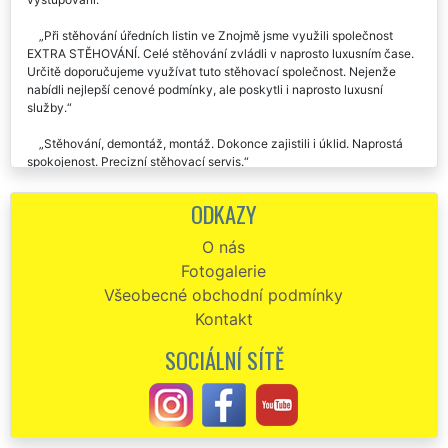
jsou vždycky výborně oblečení a upravení, ale mají i výborné
vystupování.
Při stěhování úředních listin ve Znojmě jsme využili společnost
EXTRA STĚHOVÁNÍ. Celé stěhování zvládli v naprosto luxusním čase.
Určitě doporučujeme využívat tuto stěhovací společnost. Nejenže
nabídli nejlepší cenové podmínky, ale poskytli i naprosto luxusní
služby.
Stěhování, demontáž, montáž. Dokonce zajistili i úklid. Naprostá
spokojenost. Precizní stěhovací servis.
ODKAZY
O nás
Fotogalerie
Všeobecné obchodní podmínky
Kontakt
SOCIÁLNÍ SÍTĚ