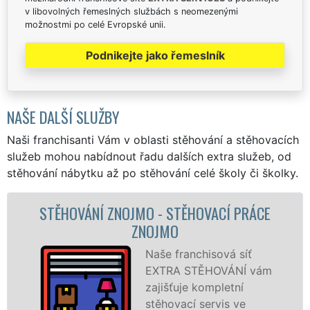
v libovolných řemeslných službách s neomezenými
možnostmi po celé Evropské unii.
Podnikejte jako řemeslník
NAŠE DALŠÍ SLUŽBY
Naši franchisanti Vám v oblasti stěhování a stěhovacích
služeb mohou nabídnout řadu dalších extra služeb, od
stěhování nábytku až po stěhování celé školy či školky.
ÁCE
STĚHOVACÍ SLUŽBA ZNOJMO -
STĚHOVACÍ FIRMA ZNOJMO
Poskytujeme
vám
stěhovací služby ve
Znojmě na špičkov
úrovni se speciální