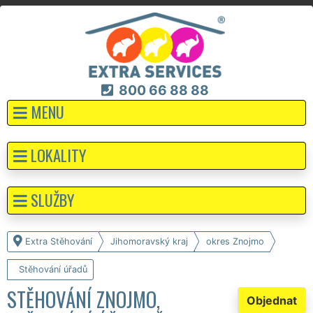
800 66 88 88
MENU
LOKALITY
SLUŽBY
Extra Stěhování
Jihomoravský kraj
okres Znojmo
Stěhování úřadů
STĚHOVÁNÍ ZNOJMO,
Objednat