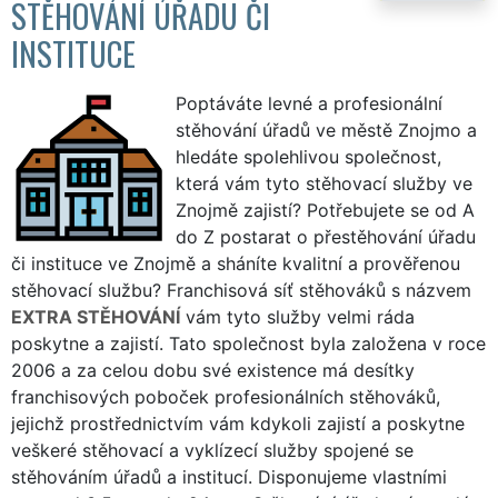
STĚHOVÁNÍ ÚŘADU ČI
INSTITUCE
Poptáváte levné a profesionální
stěhování úřadů ve městě Znojmo a
hledáte spolehlivou společnost,
která vám tyto stěhovací služby ve
Znojmě zajistí? Potřebujete se od A
do Z postarat o přestěhování úřadu
či instituce ve Znojmě a sháníte kvalitní a prověřenou
stěhovací službu? Franchisová síť stěhováků s názvem
EXTRA STĚHOVÁNÍ
vám tyto služby velmi ráda
poskytne a zajistí. Tato společnost byla založena v roce
2006 a za celou dobu své existence má desítky
franchisových poboček profesionálních stěhováků,
jejichž prostřednictvím vám kdykoli zajistí a poskytne
veškeré stěhovací a vyklízecí služby spojené se
stěhováním úřadů a institucí. Disponujeme vlastními