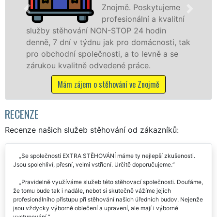
e
stěhovací
ní
technikou. Tyto
služby zajišťujeme domácnostem i firmám v
tak
celém okresu Znojmo se zárukou kvality
franchisové sítě EXTRA STĚHOVÁNÍ.
Nabízíme stěhovací služby NON-STOP
včetně víkendů a svátků bez příplatků.
Mám zájem o stěhovací služby ve Znojmě
RECENZE
Recenze našich služeb stěhování od zákazníků:
Se společností EXTRA STĚHOVÁNÍ máme ty nejlepší zkušenosti.
Jsou spolehliví, přesní, velmi vstřícní. Určitě doporučujeme.
Pravidelně využíváme služeb této stěhovací společnosti. Doufáme,
že tomu bude tak i nadále, neboť si skutečně vážíme jejich
profesionálního přístupu při stěhování našich úředních budov. Nejenže