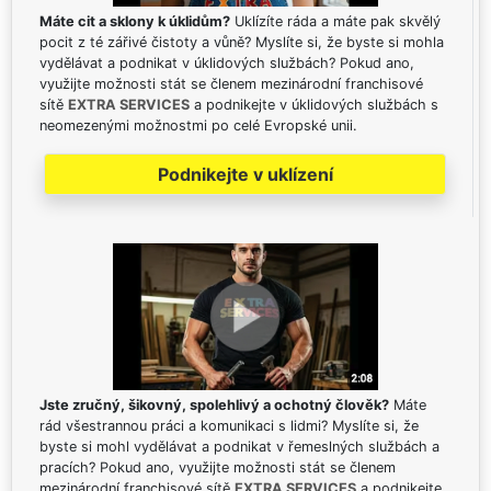
Máte cit a sklony k úklidům?
Uklízíte ráda a máte pak skvělý
pocit z té zářivé čistoty a vůně? Myslíte si, že byste si mohla
vydělávat a podnikat v úklidových službách? Pokud ano,
využijte možnosti stát se členem mezinárodní franchisové
sítě
EXTRA SERVICES
a podnikejte v úklidových službách s
neomezenými možnostmi po celé Evropské unii.
Podnikejte v uklízení
Jste zručný, šikovný, spolehlivý a ochotný člověk?
Máte
rád všestrannou práci a komunikaci s lidmi? Myslíte si, že
byste si mohl vydělávat a podnikat v řemeslných službách a
pracích? Pokud ano, využijte možnosti stát se členem
mezinárodní franchisové sítě
EXTRA SERVICES
a podnikejte