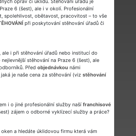
ých oprav či úklidů. Stěhování úřadů je
aze 6 (šest), ale i v okolí. Profesionální
, spolehlivost, obětavost, pracovitost – to vše
TĚHOVÁNÍ
při poskytování stěhování úřadů či
ale i při stěhování úřadů nebo institucí do
nejlevnější stěhování na Praze 6 (šest), ale
 odborníků. Před
objednávkou
námi
jaká je naše cena za stěhování (viz
stěhování
m i o jiné profesionální služby naší
franchisové
šest) zájem o odborné vyklízecí služby a práce?
ytí oken a hledáte úklidovou firmu která vám