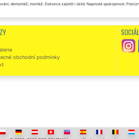
vání, demontáž, montáž. Dokonce zajistili i úklid. Naprostá spokojenost. Precizn
ZY
SOCIÁL
lerie
ecné obchodní podmínky
kt