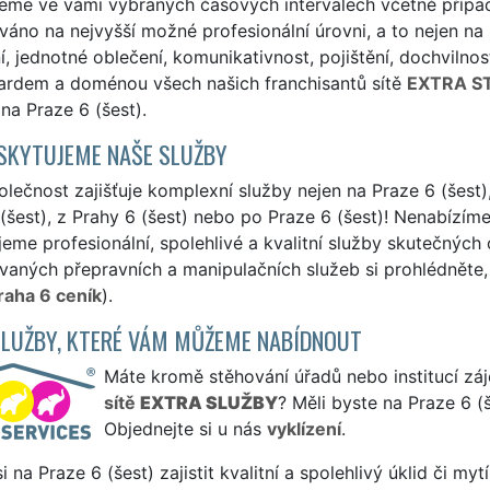
eme ve vámi vybraných časových intervalech včetně případn
áno na nejvyšší možné profesionální úrovni, a to nejen na Pr
, jednotné oblečení, komunikativnost, pojištění, dochvilnost
dardem a doménou všech našich franchisantů sítě
EXTRA S
 na Praze 6 (šest).
SKYTUJEME NAŠE SLUŽBY
lečnost zajišťuje komplexní služby nejen na Praze 6 (šest), 
(šest), z Prahy 6 (šest) nebo po Praze 6 (šest)! Nenabízíme 
eme profesionální, spolehlivé a kvalitní služby skutečných
aných přepravních a manipulačních služeb si prohlédněte, 
raha 6 ceník
).
SLUŽBY, KTERÉ VÁM MŮŽEME NABÍDNOUT
Máte kromě stěhování úřadů nebo institucí záje
sítě
EXTRA SLUŽBY
? Měli byste na Praze 6 (
Objednejte si u nás
vyklízení
.
si na Praze 6 (šest) zajistit kvalitní a spolehlivý úklid či m