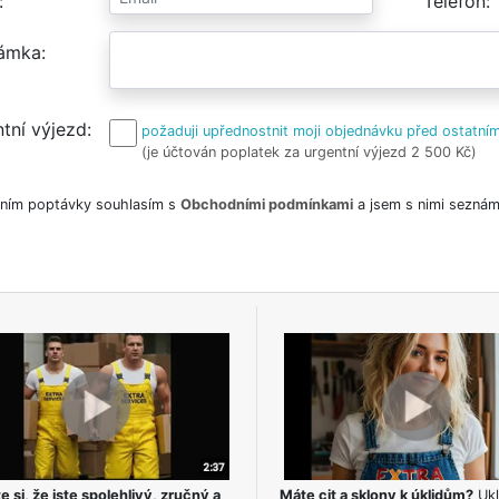
Telefon
ámka
tní výjezd
požaduji upřednostnit moji objednávku před ostatním
(je účtován poplatek za urgentní výjezd 2 500 Kč)
ním poptávky souhlasím s
Obchodními podmínkami
a jsem s nimi seznám
e si, že jste spolehlivý, zručný a
Máte cit a sklony k úklidům?
Ukl