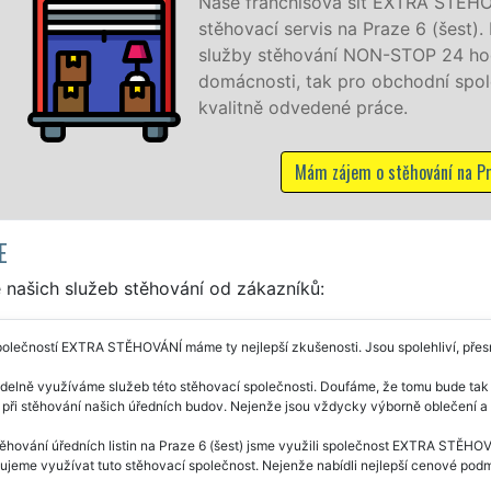
 síť EXTRA STĚHOVÁNÍ vám zajišťuje kompletní
na Praze 6 (šest). Poskytujeme profesionální a kvalitní
 NON-STOP 24 hodin denně, 7 dní v týdnu jak pro
ro obchodní společnosti, a to levně a se zárukou
é práce.
jem o stěhování na Praze 6
E
 našich služeb stěhování od zákazníků:
olečností EXTRA STĚHOVÁNÍ máme ty nejlepší zkušenosti. Jsou spolehliví, přesní
delně využíváme služeb této stěhovací společnosti. Doufáme, že tomu bude tak i
 při stěhování našich úředních budov. Nejenže jsou vždycky výborně oblečení a 
těhování úředních listin na Praze 6 (šest) jsme využili společnost EXTRA STĚHOV
jeme využívat tuto stěhovací společnost. Nejenže nabídli nejlepší cenové podmín