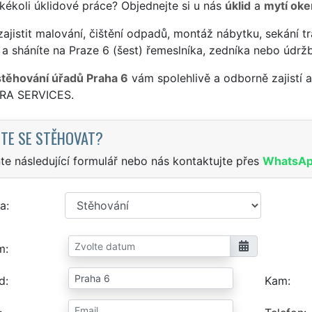
jakékoli úklidové práce? Objednejte si u nás
úklid
a
mytí oke
ajistit malování, čištění odpadů, montáž nábytku, sekání tr
a sháníte na Praze 6 (šest) řemeslníka, zedníka nebo údrž
stěhování úřadů Praha 6
vám spolehlivě a odborně zajistí 
TRA SERVICES.
TE SE STĚHOVAT?
te následující formulář nebo nás kontaktujte přes
WhatsA
a
m
d
Kam