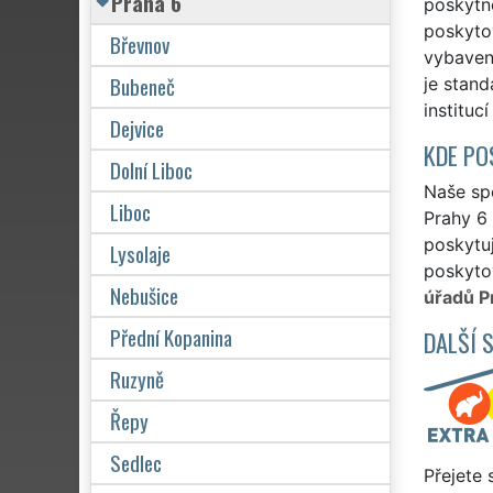
Praha 6
poskytn
poskytov
Břevnov
vybavení
Bubeneč
je stan
institucí
Dejvice
KDE PO
Dolní Liboc
Naše spo
Liboc
Prahy 6 
poskytuj
Lysolaje
poskytov
Nebušice
úřadů P
Přední Kopanina
DALŠÍ 
Ruzyně
Řepy
Sedlec
Přejete 