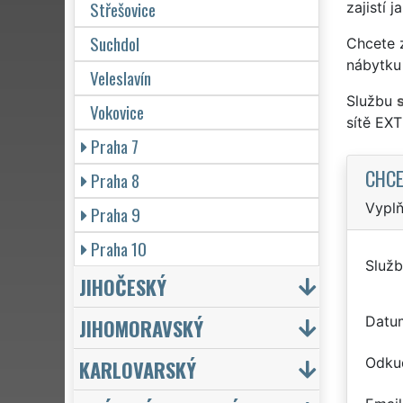
Střešovice
zajistí 
Suchdol
Chcete z
nábytku 
Veleslavín
Službu
Vokovice
sítě EX
Praha 7
CHCE
Praha 8
Vyplň
Praha 9
Praha 10
Služb
JIHOČESKÝ
Datu
JIHOMORAVSKÝ
Odku
KARLOVARSKÝ