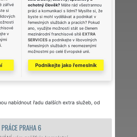
é zářivé
ochotný člověk?
Máte rád všestrannou
ste si
práci a komunikaci s lidmi? Myslíte si, že
lidových
byste si mohl vydělávat a podnikat v
možnosti
řemeslných službách a pracích? Pokud
chisové
ano, využijte možnosti stát se členem
jte v
mezinárodní franchisové sítě
EXTRA
nými
SERVICES
a podnikejte v libovolných
i.
řemeslných službách s neomezenými
možnostmi po celé Evropské unii.
í
Podnikejte jako řemeslník
hou nabídnout řadu dalších extra služeb, od
STĚHOVACÍ SLUŽBA PRA