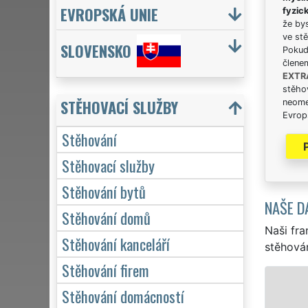
EVROPSKÁ UNIE
fyzic
že bys
ve stě
SLOVENSKO
Pokud 
člene
EXTR
stěhov
STĚHOVACÍ SLUŽBY
neome
Evrops
Stěhování
Stěhovací služby
Stěhování bytů
NAŠE D
Stěhování domů
Naši fra
Stěhování kanceláří
stěhován
Stěhování firem
STĚHOVÁNÍ PRAHA
Stěhování domácností