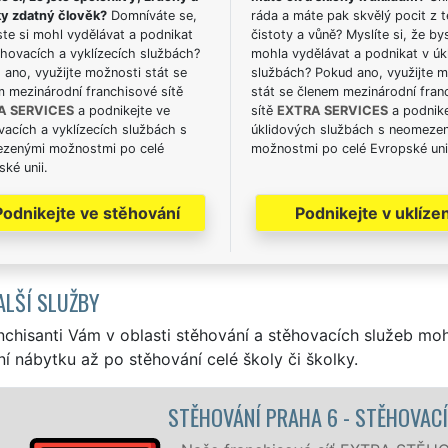
ky zdatný člověk?
Domníváte se,
ráda a máte pak skvělý pocit z t
te si mohl vydělávat a podnikat
čistoty a vůně? Myslíte si, že by
hovacích a vyklízecích službách?
mohla vydělávat a podnikat v úk
ano, využijte možnosti stát se
službách? Pokud ano, využijte 
m mezinárodní franchisové sítě
stát se členem mezinárodní fran
A SERVICES
a podnikejte ve
sítě
EXTRA SERVICES
a podnike
acích a vyklízecích službách s
úklidových službách s neomeze
zenými možnostmi po celé
možnostmi po celé Evropské uni
ké unii.
Podnikejte ve stěhování
Podnikejte v uklízen
ALŠÍ SLUŽBY
nchisanti Vám v oblasti stěhování a stěhovacích služeb mo
í nábytku až po stěhování celé školy či školky.
 6 - STĚHOVACÍ PRÁCE PRAHA 6