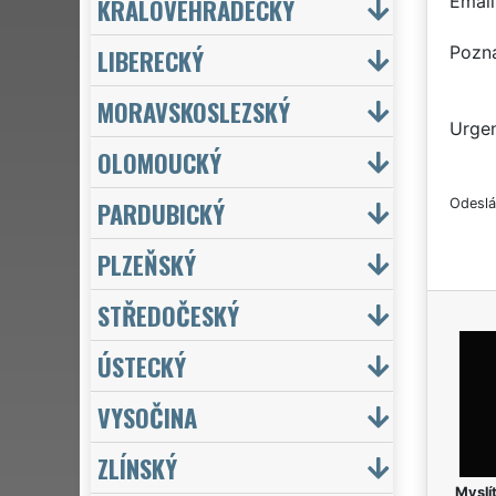
Email
KRÁLOVÉHRADECKÝ
Pozn
LIBERECKÝ
MORAVSKOSLEZSKÝ
Urgen
OLOMOUCKÝ
PARDUBICKÝ
Odeslá
PLZEŇSKÝ
STŘEDOČESKÝ
ÚSTECKÝ
VYSOČINA
ZLÍNSKÝ
Myslít