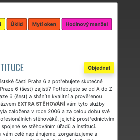
i
Úklid
Mytí oken
Hodinový manžel
STITUCE
Objednat
ěstské části Praha 6 a potřebujete skutečné
Praze 6 (šest) zajistí? Potřebujete se od A do Z
aze 6 (šest) a sháníte kvalitní a prověřenou
 názvem
EXTRA STĚHOVÁNÍ
vám tyto služby
 byla založena v roce 2006 a za celou dobu své
fesionálních stěhováků, jejichž prostřednictvím
 spojené se stěhováním úřadů a institucí.
u vám celé naplánujeme, zorganizujeme a