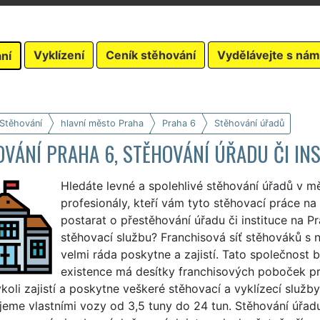
Vyklízení
Ceník stěhování
Vydělávejte s nám
ní
 Stěhování
hlavní město Praha
Praha 6
Stěhování úřadů
VÁNÍ PRAHA 6, STĚHOVÁNÍ ÚŘADU ČI IN
Hledáte levné a spolehlivé stěhování úřadů v m
profesionály, kteří vám tyto stěhovací práce na 
postarat o přestěhování úřadu či instituce na Pr
stěhovací službu? Franchisová síť stěhováků s
velmi ráda poskytne a zajistí. Tato společnost
existence má desítky franchisových poboček pro
oli zajistí a poskytne veškeré stěhovací a vyklízecí služby
jeme vlastními vozy od 3,5 tuny do 24 tun. Stěhování úřad