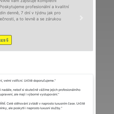
Poskytujeme stě
se speciální stě
domácnostem i f
franchisové sí
NON-STOP včetn
Mám zájem o s
, velmi vstřícní. Určitě doporučujeme.
 nadále, neboť si skutečně vážíme jejich profesionálního
upravení, ale mají i výborné vystupování.
ÁNÍ. Celé stěhování zvládli v naprosto luxusním čase. Určitě
ky, ale poskytli i naprosto luxusní služby.