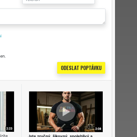
i
en.
ízíte
Jste zručný, šikovný, spolehlivý a