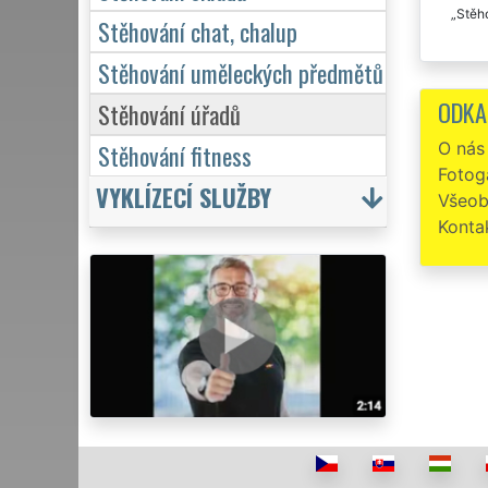
Stěho
Stěhování chat, chalup
Stěhování uměleckých předmětů
ODKA
Stěhování úřadů
O nás
Stěhování fitness
Fotoga
VYKLÍZECÍ SLUŽBY
Všeob
Konta