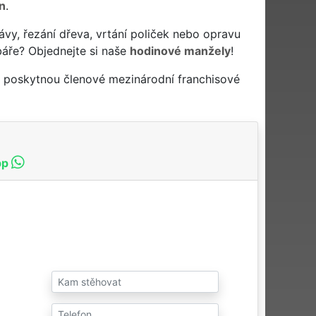
n
.
ávy, řezání dřeva, vrtání poliček nebo opravu
báře? Objednejte si naše
hodinové manžely
!
a poskytnou členové mezinárodní franchisové
pp