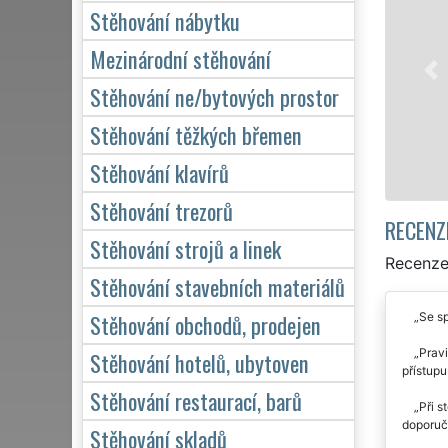
Naše franchisová
Stěhování nábytku
stěhovací servis 
služby stěhování
Mezinárodní stěhování
domácnosti, tak p
Stěhování ne/bytových prostor
kvalitně odveden
Stěhování těžkých břemen
Mám zá
Stěhování klavírů
Stěhování trezorů
RECENZ
Stěhování strojů a linek
Recenze
Stěhování stavebních materiálů
Stěhování obchodů, prodejen
Se sp
Pravi
Stěhování hotelů, ubytoven
přístupu
Stěhování restaurací, barů
Při s
doporuču
Stěhování skladů