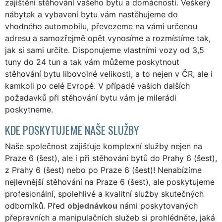
zajištění stěhování vašeho bytu a domácnosti. Veškerý
nábytek a vybavení bytu vám nastěhujeme do
vhodného automobilu, převezeme na vámi určenou
adresu a samozřejmě opět vynosíme a rozmístíme tak,
jak si sami určíte. Disponujeme vlastními vozy od 3,5
tuny do 24 tun a tak vám můžeme poskytnout
stěhování bytu libovolné velikosti, a to nejen v ČR, ale i
kamkoli po celé Evropě. V případě vašich dalších
požadavků při stěhování bytu vám je milerádi
poskytneme.
KDE POSKYTUJEME NAŠE SLUŽBY
Naše společnost zajišťuje komplexní služby nejen na
Praze 6 (šest), ale i při stěhování bytů do Prahy 6 (šest),
z Prahy 6 (šest) nebo po Praze 6 (šest)! Nenabízíme
nejlevnější stěhování na Praze 6 (šest), ale poskytujeme
profesionální, spolehlivé a kvalitní služby skutečných
odborníků. Před
objednávkou
námi poskytovaných
přepravních a manipulačních služeb si prohlédněte, jaká