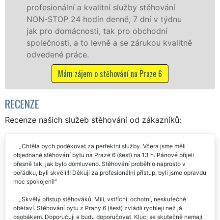
stěhování
služby zajišťujeme domácnostem i
ní v týdnu
celém okresu Praha 6 se zárukou k
bchodní
franchisové sítě EXTRA STĚHOVÁN
rukou kvalitně
Nabízíme stěhovací služby NON-
včetně víkendů a svátků bez přípl
raze 6
Mám zájem o stěhovací služby na P
RECENZE
Recenze našich služeb stěhování od zákazníků:
Chtěla bych poděkovat za perfektní služby. Včera jsme měli
objednané stěhování bytu na Praze 6 (šest) na 13 h. Pánové přijeli
přesně tak, jak bylo domluveno. Stěhování proběhlo naprosto v
pořádku, byli skvělí!!! Děkuji za profesionální přístup, byli jsme opravdu
moc spokojeni!
Skvělý přístup stěhováků. Milí, vstřícní, ochotní, neskutečně
obětaví. Stěhování bytu z Prahy 6 (šest) zvládli rychleji než já
osobákem. Doporučuji a budu doporučovat. Kluci se skutečně nemají