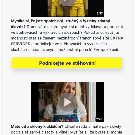
Myslíte si, že jste spolehlivý, zručný a fyzicky zdatný
člověk?
Domníváte se, že byste si mohl vydělávat a podnikat
ve stěhovacích a vyklízecích službách? Pokud ano, využijte
možnosti stát se členem mezinárodní franchisové sítě
EXTRA
SERVICES
a podnikejte ve stěhovacích a vyklízecích
službách s neomezenými možnostmi po celé Evropské unii.
Podnikejte ve stěhování
Máte cit a sklony k úklidům?
Uklízíte ráda a máte pak skvělý
pocit z té zářivé čistoty a vůně? Myslíte si, že byste si mohla