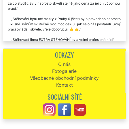
za co stydět. Byly naprosto skvělí stejně jako cena za jejich výbornou
práci.
Stěhování bytu mé matky z Prahy 6 (šest) bylo provedeno naprosto
luxusně. Pánům skutečně moc moc děkuju jak se o nás postarali. Svojí
práci ovládají skvěle, vřele doporučuji 👍 👍.
Stěhovací firma EXTRA STĚHOVÁNÍ byla velmi profesionální při
stěhování našeho bytu na Praze 6 (šest), se službami jsme byli velice
spokojeni.
ODKAZY
Stěhování bytu do Prahy 6 (šest). Naprostá spokojenost. O vše se
O nás
postarali, neměli jsme s ničím žádné starosti. Chtěl bych pánům touto
Fotogalerie
cestou poděkovat. Určitě doporučuji využívat tuto společnost EXTRA
SLUŽBY.
Všeobecné obchodní podmínky
Kontakt
Doporučila jsem tyto stěhováky svým klientům. Kluci jsou makáči.
Stěhování bytu z Prahy 6 (šest) proběhlo tak rychle, že jsem se
SOCIÁLNÍ SÍTĚ
nestačila ani rozkoukat a naši klienti byli kompletně přestěhováni.
Stěhováci byli velmi ochotní, ohleduplní a milí. S cenou naprostá
spokojenost, co se domluvilo, to také platilo. Kluky budu rozhodně dál
doporučovat. Skutečně jsem byla velmi mile překvapena
profesionálním a spolehlivým přístupem této stěhovací firmy. V dnešní
době se to tak často nevidí, natož když jsem zjistila, že je to celkem
velká nadnárodní franchisová společnost EXTRA SLUŽBY. Většinou je