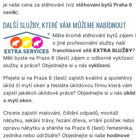
je naše cena za stěhování (viz
stěhování bytů Praha 6
ceník
).
DALŠÍ SLUŽBY, KTERÉ VÁM MŮŽEME NABÍDNOUT
Máte kromě stěhování bytů zájem i
o jiné profesionální služby naší
franchisové sítě
EXTRA SLUŽBY
?
Měli byste na Praze 6 (šest) zájem o odborné vyklízecí
služby a práce? Objednejte si u nás
vyklízení
.
Přejete si na Praze 6 (šest) zajistit kvalitní a spolehlivý
úklid či mytí oken a hledáte úklidovou firmu která vám
zajistí jakékoli úklidové práce? Objednejte si u nás
úklid
a
mytí oken
.
Chcete zajistit malování, čištění odpadů, montáž
nábytku, sekání trávy, řezání dřeva, vrtání poliček nebo
opravu nábytku a sháníte na Praze 6 (šest) řemeslníka,
zedníka nebo údržbáře? Objednejte si naše
hodinové