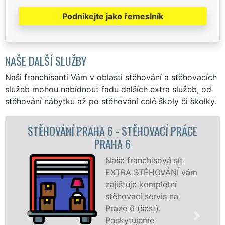
Podnikejte jako řemeslník
NAŠE DALŠÍ SLUŽBY
Naši franchisanti Vám v oblasti stěhování a stěhovacích
služeb mohou nabídnout řadu dalších extra služeb, od
stěhování nábytku až po stěhování celé školy či školky.
OVACÍ PRÁCE
STĚHOVACÍ SLUŽBA PRAHA
STĚHOVACÍ FIRMA PRAH
hisová síť
Poskytuj
ĚHOVÁNÍ vám
stěhovací
ompletní
Praze 6 (
servis na
špičkové 
st).
speciální
me
technikou