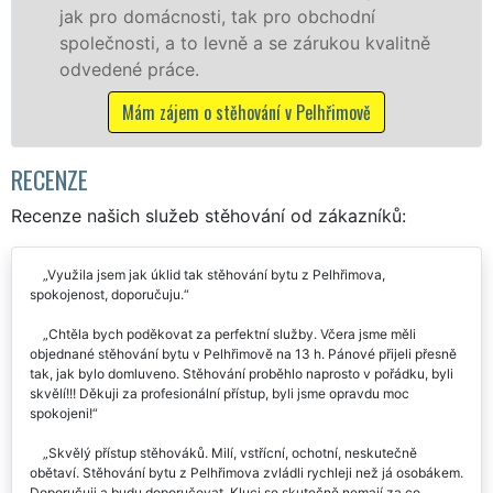
bchodní
franchisové sítě EXTRA STĚHOVÁN
rukou kvalitně
Nabízíme stěhovací služby NON-
včetně víkendů a svátků bez přípl
hřimově
Mám zájem o stěhovací služby v Pel
RECENZE
Recenze našich služeb stěhování od zákazníků:
Využila jsem jak úklid tak stěhování bytu z Pelhřimova,
spokojenost, doporučuju.
Chtěla bych poděkovat za perfektní služby. Včera jsme měli
objednané stěhování bytu v Pelhřimově na 13 h. Pánové přijeli přesně
tak, jak bylo domluveno. Stěhování proběhlo naprosto v pořádku, byli
skvělí!!! Děkuji za profesionální přístup, byli jsme opravdu moc
spokojeni!
Skvělý přístup stěhováků. Milí, vstřícní, ochotní, neskutečně
obětaví. Stěhování bytu z Pelhřimova zvládli rychleji než já osobákem.
Doporučuji a budu doporučovat. Kluci se skutečně nemají za co