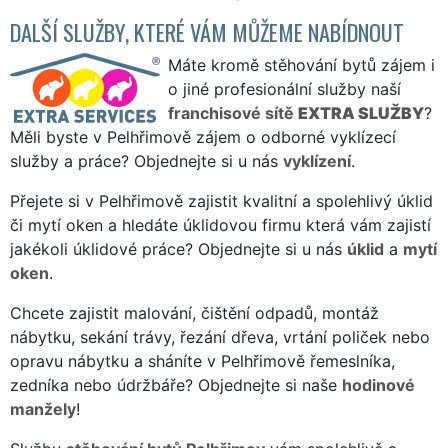
DALŠÍ SLUŽBY, KTERÉ VÁM MŮŽEME NABÍDNOUT
Máte kromě stěhování bytů zájem i
o jiné profesionální služby naší
franchisové sítě
EXTRA SLUŽBY
?
Měli byste v Pelhřimově zájem o odborné vyklízecí
služby a práce? Objednejte si u nás
vyklízení
.
Přejete si v Pelhřimově zajistit kvalitní a spolehlivý úklid
či mytí oken a hledáte úklidovou firmu která vám zajistí
jakékoli úklidové práce? Objednejte si u nás
úklid
a
mytí
oken
.
Chcete zajistit malování, čištění odpadů, montáž
nábytku, sekání trávy, řezání dřeva, vrtání poliček nebo
opravu nábytku a sháníte v Pelhřimově řemeslníka,
zedníka nebo údržbáře? Objednejte si naše
hodinové
manžely
!