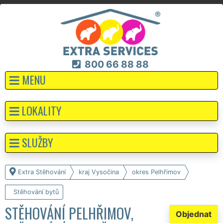
800 66 88 88
MENU
LOKALITY
SLUŽBY
Extra Stěhování
kraj Vysočina
okres Pelhřimov
Stěhování bytů
STĚHOVÁNÍ PELHŘIMOV,
Objednat