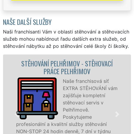
NAŠE DALŠÍ SLUŽBY
Naši franchisanti Vám v oblasti stěhování a stěhovacích
služeb mohou nabídnout řadu dalších extra služeb, od
stěhování nábytku až po stěhování celé školy či školky.
STĚHOVACÍ
STĚHOVACÍ SLUŽBA PELHŘI
V
STĚHOVACÍ FIRMA PELHŘ
hisová síť
Poskytuj
ĚHOVÁNÍ vám
stěhovací
ompletní
Pelhřimo
servis v
špičkové 
.
speciální
me
technikou
stěhování
služby zajišťujeme domácnostem i
ní v týdnu
celém okresu Pelhřimov se záruko