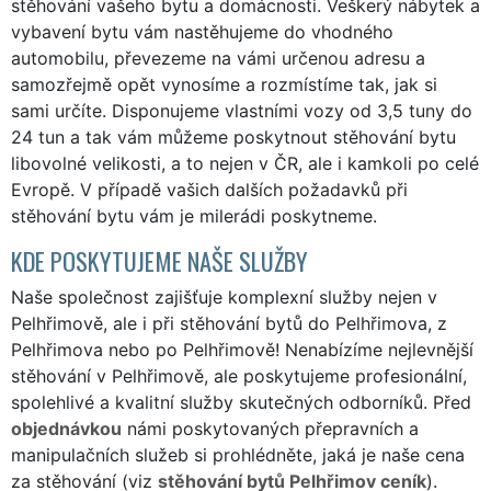
stěhování vašeho bytu a domácnosti. Veškerý nábytek a
vybavení bytu vám nastěhujeme do vhodného
automobilu, převezeme na vámi určenou adresu a
samozřejmě opět vynosíme a rozmístíme tak, jak si
sami určíte. Disponujeme vlastními vozy od 3,5 tuny do
24 tun a tak vám můžeme poskytnout stěhování bytu
libovolné velikosti, a to nejen v ČR, ale i kamkoli po celé
Evropě. V případě vašich dalších požadavků při
stěhování bytu vám je milerádi poskytneme.
KDE POSKYTUJEME NAŠE SLUŽBY
Naše společnost zajišťuje komplexní služby nejen v
Pelhřimově, ale i při stěhování bytů do Pelhřimova, z
Pelhřimova nebo po Pelhřimově! Nenabízíme nejlevnější
stěhování v Pelhřimově, ale poskytujeme profesionální,
spolehlivé a kvalitní služby skutečných odborníků. Před
objednávkou
námi poskytovaných přepravních a
manipulačních služeb si prohlédněte, jaká je naše cena
za stěhování (viz
stěhování bytů Pelhřimov ceník
).