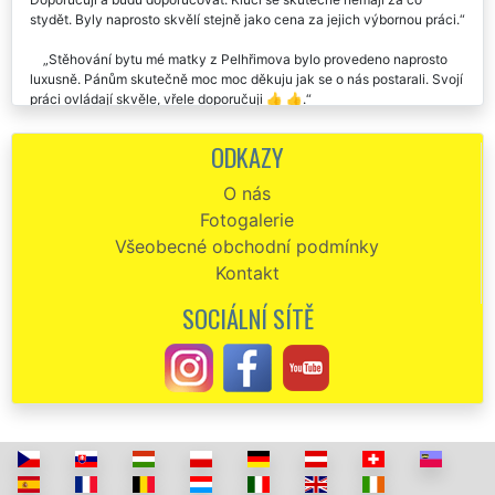
stydět. Byly naprosto skvělí stejně jako cena za jejich výbornou práci.
Stěhování bytu mé matky z Pelhřimova bylo provedeno naprosto
luxusně. Pánům skutečně moc moc děkuju jak se o nás postarali. Svojí
práci ovládají skvěle, vřele doporučuji 👍 👍.
Stěhovací firma EXTRA STĚHOVÁNÍ byla velmi profesionální při
ODKAZY
stěhování našeho bytu v Pelhřimově, se službami jsme byli velice
spokojeni.
O nás
Fotogalerie
Stěhování bytu do Pelhřimova. Naprostá spokojenost. O vše se
postarali, neměli jsme s ničím žádné starosti. Chtěl bych pánům touto
Všeobecné obchodní podmínky
cestou poděkovat. Určitě doporučuji využívat tuto společnost EXTRA
Kontakt
SLUŽBY.
SOCIÁLNÍ SÍTĚ
Doporučila jsem tyto stěhováky svým klientům. Kluci jsou makáči.
Stěhování bytu z Pelhřimova proběhlo tak rychle, že jsem se nestačila
ani rozkoukat a naši klienti byli kompletně přestěhováni. Stěhováci
byli velmi ochotní, ohleduplní a milí. S cenou naprostá spokojenost, co
se domluvilo, to také platilo. Kluky budu rozhodně dál doporučovat.
Skutečně jsem byla velmi mile překvapena profesionálním a
spolehlivým přístupem této stěhovací firmy. V dnešní době se to tak
často nevidí, natož když jsem zjistila, že je to celkem velká
nadnárodní franchisová společnost EXTRA SLUŽBY. Většinou je u