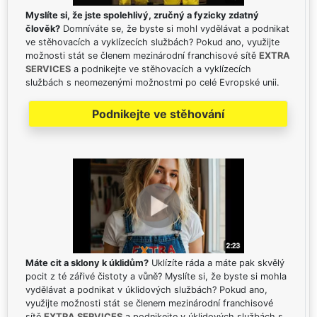
Myslíte si, že jste spolehlivý, zručný a fyzicky zdatný
člověk?
Domníváte se, že byste si mohl vydělávat a podnikat
ve stěhovacích a vyklízecích službách? Pokud ano, využijte
možnosti stát se členem mezinárodní franchisové sítě
EXTRA
SERVICES
a podnikejte ve stěhovacích a vyklízecích
službách s neomezenými možnostmi po celé Evropské unii.
Podnikejte ve stěhování
Máte cit a sklony k úklidům?
Uklízíte ráda a máte pak skvělý
pocit z té zářivé čistoty a vůně? Myslíte si, že byste si mohla
vydělávat a podnikat v úklidových službách? Pokud ano,
využijte možnosti stát se členem mezinárodní franchisové
sítě
EXTRA SERVICES
a podnikejte v úklidových službách s