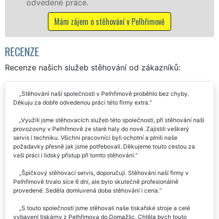
.
včetně víkendů a s
 o stěhování v Pelhřimově
Mám zájem o stě
RECENZE
Recenze našich služeb stěhování od zákazníků:
Stěhování naší společnosti v Pelhřimově proběhlo bez chyby.
Děkuju za dobře odvedenou práci této firmy extra.
Využili jsme stěhovacích služeb této společnosti, při stěhování naší
provozovny v Pelhřimově ze staré haly do nové. Zajistili veškerý
servis i techniku. Všichni pracovníci byli ochotní a plnili naše
požadavky přesně jak jsme potřebovali. Děkujeme touto cestou za
vaši práci i lidský přístup při tomto stěhování.
Špičkový stěhovací servis, doporučuji. Stěhování naší firmy v
Pelhřimově trvalo sice 6 dní, ale bylo skutečně profesionálně
provedené. Seděla domluvená doba stěhování i cena.
S touto společností jsme stěhovali naše tiskařské stroje a celé
vybavení tiskárny z Pelhřimova do Domažlic. Chtěla bych touto