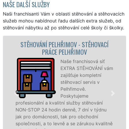
NAŠE DALŠÍ SLUŽBY
Naši franchisanti Vám v oblasti stěhování a stěhovacích
služeb mohou nabídnout řadu dalších extra služeb, od
stěhování nábytku až po stěhování celé školy či školky.
PELHŘIMOV - STĚHOVACÍ
STĚHOVACÍ S
ÁCE PELHŘIMOV
STĚHOVACÍ
Naše franchisová síť
EXTRA STĚHOVÁNÍ vám
zajišťuje kompletní
stěhovací servis v
Pelhřimově.
Poskytujeme
kvalitní služby stěhování
služby zajišťujem
din denně, 7 dní v týdnu
celém okresu Pelh
osti, tak pro obchodní
franchisové sítě
to levně a se zárukou kvalitně
Nabízíme stěhova