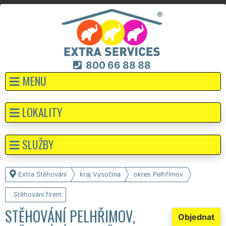
800 66 88 88
MENU
LOKALITY
SLUŽBY
Extra Stěhování
kraj Vysočina
okres Pelhřimov
Stěhování firem
STĚHOVÁNÍ PELHŘIMOV,
Objednat