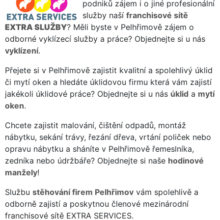
podniků zájem i o jiné profesionální
služby naší
franchisové sítě
EXTRA SLUŽBY
? Měli byste v Pelhřimově zájem o
odborné vyklízecí služby a práce? Objednejte si u nás
vyklízení
.
Přejete si v Pelhřimově zajistit kvalitní a spolehlivý úklid
či mytí oken a hledáte úklidovou firmu která vám zajistí
jakékoli úklidové práce? Objednejte si u nás
úklid
a
mytí
oken
.
Chcete zajistit malování, čištění odpadů, montáž
nábytku, sekání trávy, řezání dřeva, vrtání poliček nebo
opravu nábytku a sháníte v Pelhřimově řemeslníka,
zedníka nebo údržbáře? Objednejte si naše
hodinové
manžely
!
Službu
stěhování firem Pelhřimov
vám spolehlivě a
odborně zajistí a poskytnou členové mezinárodní
franchisové sítě EXTRA SERVICES.