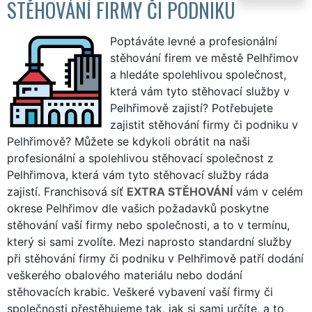
STĚHOVÁNÍ FIRMY ČI PODNIKU
Poptáváte levné a profesionální
stěhování firem ve městě Pelhřimov
a hledáte spolehlivou společnost,
která vám tyto stěhovací služby v
Pelhřimově zajistí? Potřebujete
zajistit stěhování firmy či podniku v
Pelhřimově? Můžete se kdykoli obrátit na naši
profesionální a spolehlivou stěhovací společnost z
Pelhřimova, která vám tyto stěhovací služby ráda
zajistí. Franchisová síť
EXTRA STĚHOVÁNÍ
vám v celém
okrese Pelhřimov dle vašich požadavků poskytne
stěhování vaší firmy nebo společnosti, a to v termínu,
který si sami zvolíte. Mezi naprosto standardní služby
při stěhování firmy či podniku v Pelhřimově patří dodání
veškerého obalového materiálu nebo dodání
stěhovacích krabic. Veškeré vybavení vaší firmy či
společnosti přestěhujeme tak, jak si sami určíte, a to