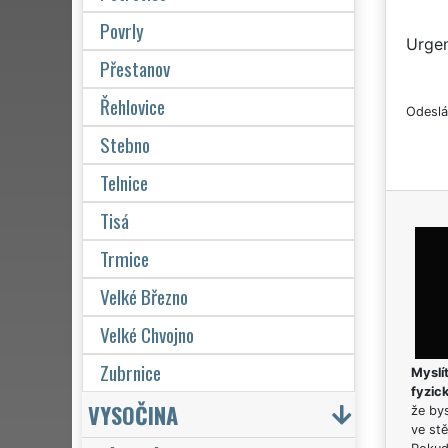
Povrly
Urgen
Přestanov
Řehlovice
Odeslá
Stebno
Telnice
Tisá
Trmice
Velké Březno
Velké Chvojno
Zubrnice
Myslít
fyzic
VYSOČINA
že bys
ve stě