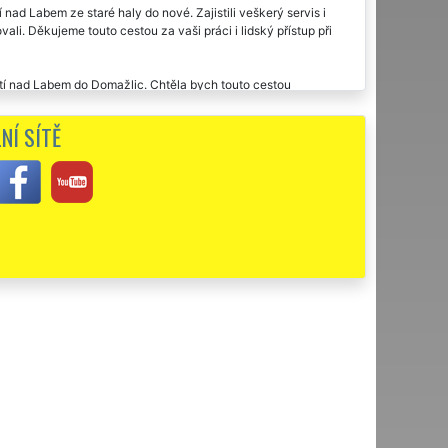
 nad Labem ze staré haly do nové. Zajistili veškerý servis i
ali. Děkujeme touto cestou za vaši práci i lidský přístup při
Ústí nad Labem do Domažlic. Chtěla bych touto cestou
useli starat, nic jsme nemuseli vysvětlovat. Super stěhování,
NÍ SÍTĚ
edenou práci této firmy extra.