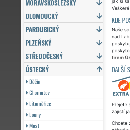
MORAVSKOSLEZSKÝ
jak si s
Veškeré 
OLOMOUCKÝ
KDE PO
PARDUBICKÝ
Naše spo
nad Lab
PLZEŇSKÝ
poskytuj
poskytov
STŘEDOČESKÝ
firem Ú
ÚSTECKÝ
DALŠÍ 
Děčín
Chomutov
Litoměřice
Přejete 
zajistí 
Louny
Chcete z
Most
nábytku