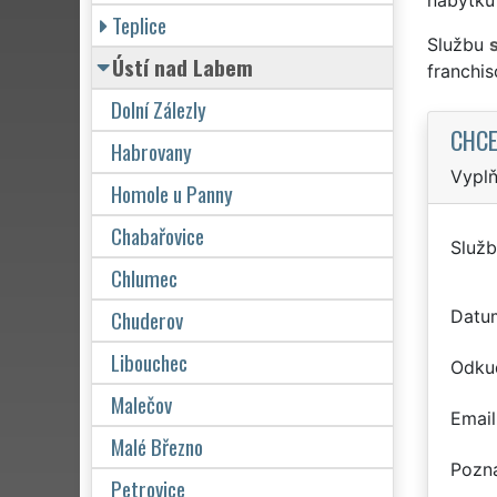
Teplice
Službu
Ústí nad Labem
franchi
Dolní Zálezly
CHCE
Habrovany
Vyplň
Homole u Panny
Chabařovice
Služb
Chlumec
Chuderov
Datu
Libouchec
Odku
Malečov
Email
Malé Březno
Pozn
Petrovice