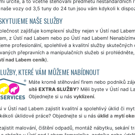
ami určíte, a to včetně stěhování předmětů nestandardních ro
naše vozy od 3,5 tuny do 24 tun jsou vám kdykoli k dispoz
SKYTUJEME NAŠE SLUŽBY
lečnost zajišťuje komplexní služby nejen v Ústí nad Labem,
em, z Ústí nad Labem nebo po Ústí nad Labem! Nenabízíme n
eme profesionální, spolehlivé a kvalitní služby skutečných
aných přepravních a manipulačních služeb si prohlédněte, 
stí nad Labem ceník
).
SLUŽBY, KTERÉ VÁM MŮŽEME NABÍDNOUT
Máte kromě stěhování firem nebo podniků zájem
sítě
EXTRA SLUŽBY
? Měli byste v Ústí nad 
Objednejte si u nás
vyklízení
.
si v Ústí nad Labem zajistit kvalitní a spolehlivý úklid či m
jakékoli úklidové práce? Objednejte si u nás
úklid
a
mytí oke
ajistit malování, čištění odpadů, montáž nábytku, sekání tr
 a sháníte v Ústí nad Labem řemeslníka, zedníka nebo údrž