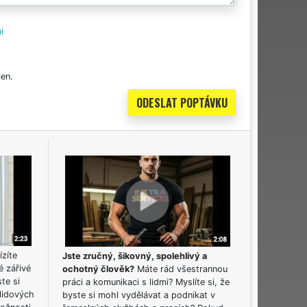
i
en.
ízíte
Jste zručný, šikovný, spolehlivý a
é zářivé
ochotný člověk?
Máte rád všestrannou
ste si
práci a komunikaci s lidmi? Myslíte si, že
lidových
byste si mohl vydělávat a podnikat v