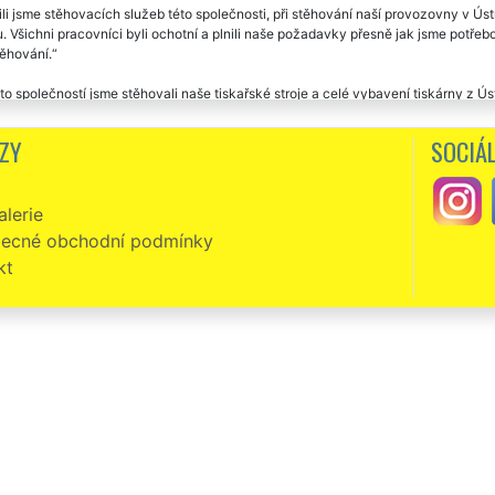
li jsme stěhovacích služeb této společnosti, při stěhování naší provozovny v Ústí
. Všichni pracovníci byli ochotní a plnili naše požadavky přesně jak jsme potřebov
ěhování.
to společností jsme stěhovali naše tiskařské stroje a celé vybavení tiskárny z 
t za jejich skvělé stěhovací práce. Zajistili komplet všechno, o nic jsme se nem
cena, určitě doporučuju.
ZY
SOCIÁL
vání naší společnosti v Ústí nad Labem proběhlo bez chyby. Děkuju za dobře odv
lerie
ecné obchodní podmínky
kt