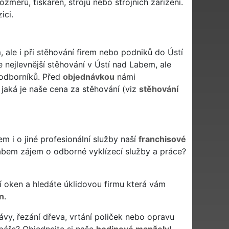
změrů, tiskáren, strojů nebo strojních zařízení.
ici.
 ale i při stěhování firem nebo podniků do Ústí
ejlevnější stěhování v Ústí nad Labem, ale
 odborníků. Před
objednávkou
námi
jaká je naše cena za stěhování (viz
stěhování
 i o jiné profesionální služby naší
franchisové
Labem zájem o odborné vyklízecí služby a práce?
ytí oken a hledáte úklidovou firmu která vám
n
.
ávy, řezání dřeva, vrtání poliček nebo opravu
báře? Objednejte si naše
hodinové manžely
!