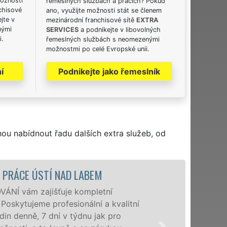
možnosti
řemeslných službách a pracích? Pokud
chisové
ano, využijte možnosti stát se členem
jte v
mezinárodní franchisové sítě
EXTRA
nými
SERVICES
a podnikejte v libovolných
i.
řemeslných službách s neomezenými
možnostmi po celé Evropské unii.
í
Podnikejte jako řemeslník
hou nabídnout řadu dalších extra služeb, od
STĚHOVACÍ SLUŽBA ÚSTÍ NAD LABEM
Poskytujeme stěhovac
úrovni se speciální s
domácnostem i firmá