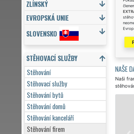
Pokud 
ZLÍNSKÝ
člene
EXTR
EVROPSKÁ UNIE
stěhov
neome
Evrops
SLOVENSKO
STĚHOVACÍ SLUŽBY
NAŠE D
Stěhování
Naši fra
Stěhovací služby
stěhován
Stěhování bytů
STĚHOVÁNÍ ÚSTÍ NAD LABEM -
Stěhování domů
Naše franchisová síť 
Stěhování kanceláří
stěhovací servis v Úst
Stěhování firem
služby stěhování NON-