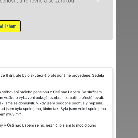
kvality franchisové 
služby NON-STOP včet
Mám zájem o stěhovací 
sice 6 dní, ale bylo skutečně profesionálně provedené. Seděla
 stěhování našeho pensionu z Ústí nad Labem. Se službami
m veškeré vybavení pokojů rozebrali, zabalili a přestěhovali.
ě jak jsme se domluvili. Nikdy jsem podobné pochvaly nepsala,
okud jsem byla spokojená, činím tak. Byla jsem velmi spokojená
čem mluvím.
rmy v Ústí nad Labem se nic nezničilo a ani to moc dlouho