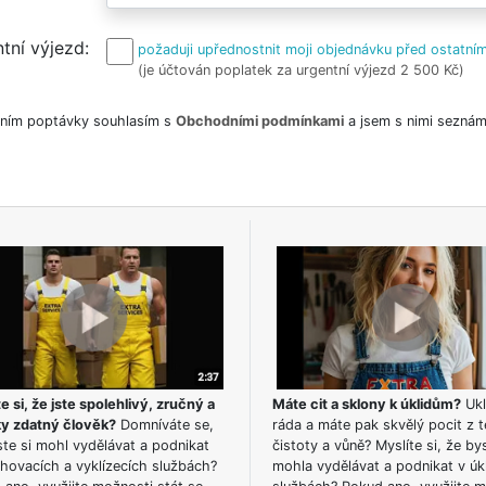
tní výjezd
požaduji upřednostnit moji objednávku před ostatním
(je účtován poplatek za urgentní výjezd 2 500 Kč)
ním poptávky souhlasím s
Obchodními podmínkami
a jsem s nimi seznám
e si, že jste spolehlivý, zručný a
Máte cit a sklony k úklidům?
Ukl
ky zdatný člověk?
Domníváte se,
ráda a máte pak skvělý pocit z t
te si mohl vydělávat a podnikat
čistoty a vůně? Myslíte si, že by
hovacích a vyklízecích službách?
mohla vydělávat a podnikat v úk