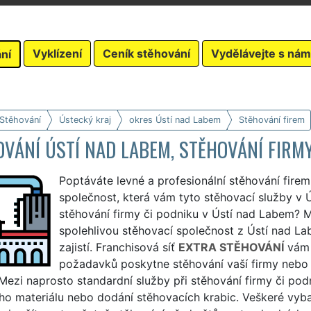
Vyklízení
Ceník stěhování
Vydělávejte s nám
ní
 Stěhování
Ústecký kraj
okres Ústí nad Labem
Stěhování firem
VÁNÍ ÚSTÍ NAD LABEM, STĚHOVÁNÍ FIRM
Poptáváte levné a profesionální stěhování fire
společnost, která vám tyto stěhovací služby v Ús
stěhování firmy či podniku v Ústí nad Labem? Mů
spolehlivou stěhovací společnost z Ústí nad La
zajistí. Franchisová síť
EXTRA STĚHOVÁNÍ
vám 
požadavků poskytne stěhování vaší firmy nebo sp
 Mezi naprosto standardní služby při stěhování firmy či po
o materiálu nebo dodání stěhovacích krabic. Veškeré vybav