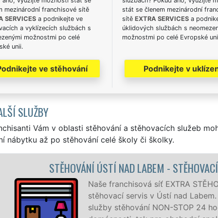
ano, využijte možnosti stát se
službách? Pokud ano, využijte 
m mezinárodní franchisové sítě
stát se členem mezinárodní fran
A SERVICES
a podnikejte ve
sítě
EXTRA SERVICES
a podnike
acích a vyklízecích službách s
úklidových službách s neomeze
zenými možnostmi po celé
možnostmi po celé Evropské uni
ké unii.
Podnikejte ve stěhování
Podnikejte v uklízen
ALŠÍ SLUŽBY
nchisanti Vám v oblasti stěhování a stěhovacích služeb mo
í nábytku až po stěhování celé školy či školky.
 STĚHOVACÍ PRÁCE ÚSTÍ NAD LABEM
EXTRA STĚHOVÁNÍ vám zajišťuje kompletní
í nad Labem. Poskytujeme profesionální a kvalitní
STOP 24 hodin denně, 7 dní v týdnu jak pro