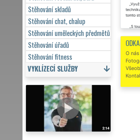
Využi
Stěhování skladů
techniku
tomto st
Stěhování chat, chalup
S tou
Stěhování uměleckých předmětů
poděkova
výborná 
ODKA
Stěhování úřadů
Stěho
O nás
Stěhování fitness
Fotoga
VYKLÍZECÍ SLUŽBY
Všeob
Konta