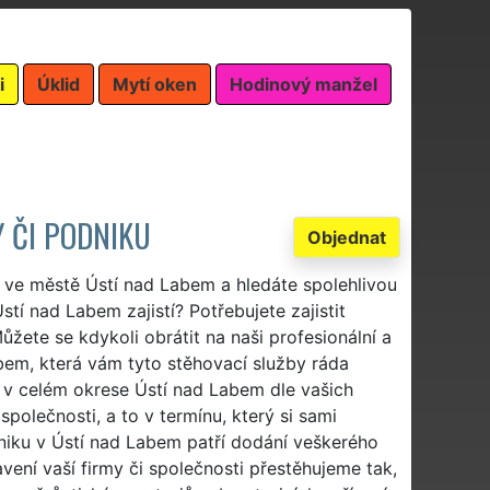
i
Úklid
Mytí oken
Hodinový manžel
Y ČI PODNIKU
Objednat
m ve městě Ústí nad Labem a hledáte spolehlivou
tí nad Labem zajistí? Potřebujete zajistit
žete se kdykoli obrátit na naši profesionální a
bem, která vám tyto stěhovací služby ráda
v celém okrese Ústí nad Labem dle vašich
olečnosti, a to v termínu, který si sami
dniku v Ústí nad Labem patří dodání veškerého
ení vaší firmy či společnosti přestěhujeme tak,