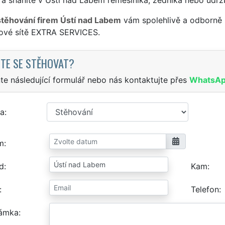
stěhování firem Ústí nad Labem
vám spolehlivě a odborně 
sové sítě EXTRA SERVICES.
TE SE STĚHOVAT?
te následující formulář nebo nás kontaktujte přes
WhatsA
a
m
d
Kam
Telefon
ámka