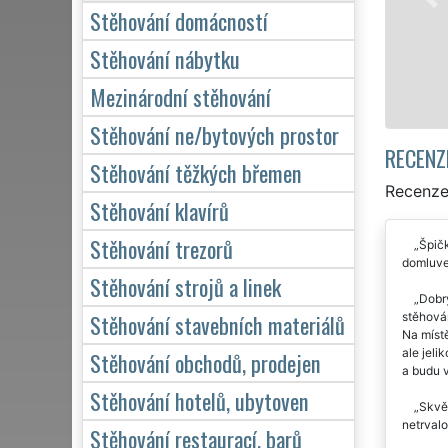
domácnosti, tak pro ob
Stěhování domácností
kvalitně odvedené prá
Stěhování nábytku
Mám zájem o stě
Mezinárodní stěhování
Stěhování ne/bytových prostor
RECENZ
Stěhování těžkých břemen
Recenze
Stěhování klavírů
Stěhování trezorů
Špičk
domluve
Stěhování strojů a linek
Dobr
Stěhování stavebních materiálů
stěhován
Na místě
ale jeli
Stěhování obchodů, prodejen
a budu 
Stěhování hotelů, ubytoven
Skvěl
netrvalo
Stěhování restaurací, barů