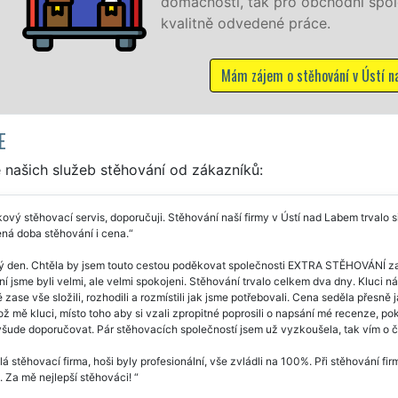
chodní společnosti, a to levně a se zárukou
ce.
hování v Ústí nad Labem
E
 našich služeb stěhování od zákazníků:
ový stěhovací servis, doporučuji. Stěhování naší firmy v Ústí nad Labem trvalo 
ná doba stěhování i cena.
ý den. Chtěla by jsem touto cestou poděkovat společnosti EXTRA STĚHOVÁNÍ za
í jsme byli velmi, ale velmi spokojeni. Stěhování trvalo celkem dva dny. Kluci ná
 zase vše složili, rozhodili a rozmístili jak jsme potřebovali. Cena seděla přesn
kož mě kluci, místo toho aby si vzali zpropitné poprosili o napsání mé recenze, p
všude doporučovat. Pár stěhovacích společností jsem už vyzkoušela, tak vím o 
á stěhovací firma, hoši byly profesionální, vše zvládli na 100%. Při stěhování fi
. Za mě nejlepší stěhováci!