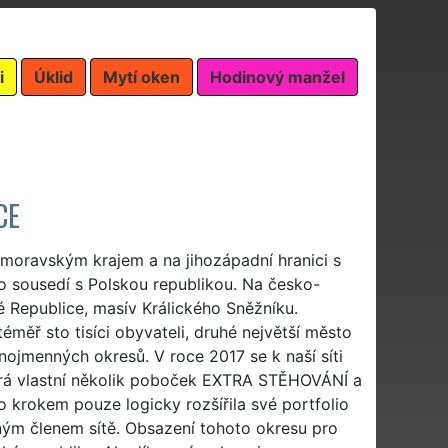
i
Úklid
Mytí oken
Hodinový manžel
CE
oravským krajem a na jihozápadní hranici s
mo sousedí s Polskou republikou. Na česko-
ké Republice, masív Králického Sněžníku.
měř sto tisíci obyvateli, druhé největší město
nojmenných okresů. V roce 2017 se k naší síti
terá vlastní několik poboček EXTRA STĚHOVÁNÍ a
 krokem pouze logicky rozšířila své portfolio
ným členem sítě. Obsazení tohoto okresu pro