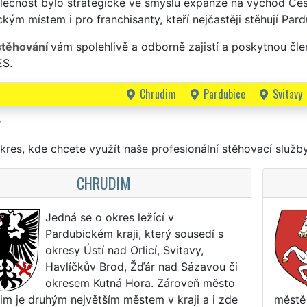
lečnost bylo strategické ve smyslu expanze na východ Česk
ckým místem i pro franchisanty, kteří nejčastěji stěhují Pa
stěhování
vám spolehlivě a odborně zajistí a poskytnou čl
S.
Chrudim
Pardubice
Svitavy
Y
kres, kde chcete využít naše profesionální stěhovací služby
CHRUDIM
Jedná se o okres ležící v
Pardubickém kraji, který sousedí s
okresy Ústí nad Orlicí, Svitavy,
Havlíčkův Brod, Žďár nad Sázavou či
okresem Kutná Hora. Zároveň město
im je druhým největším městem v kraji a i zde
městě 