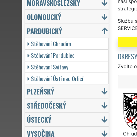
MORAVSKOSLEZSKÝ
naši spo
strategi
OLOMOUCKÝ
Službu
SERVICE
PARDUBICKÝ
Stěhování Chrudim
Stěhování Pardubice
OKRES
Stěhování Svitavy
Zvolte o
Stěhování Ústí nad Orlicí
PLZEŇSKÝ
STŘEDOČESKÝ
ÚSTECKÝ
VYSOČINA
Chrud