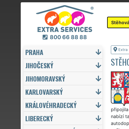
Stěhová
800 66 88 88
PRAHA
Extra
STĚHO
JIHOČESKÝ
JIHOMORAVSKÝ
KARLOVARSKÝ
KRÁLOVÉHRADECKÝ
připojil
LIBERECKÝ
nabízí t
autodop