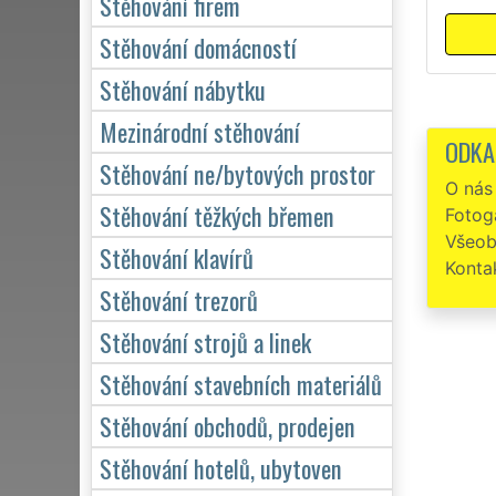
Stěhování firem
Stěhování domácností
Stěhování nábytku
Mezinárodní stěhování
ODKA
Stěhování ne/bytových prostor
O nás
Stěhování těžkých břemen
Fotoga
Všeob
Stěhování klavírů
Konta
Stěhování trezorů
Stěhování strojů a linek
Stěhování stavebních materiálů
Stěhování obchodů, prodejen
Stěhování hotelů, ubytoven