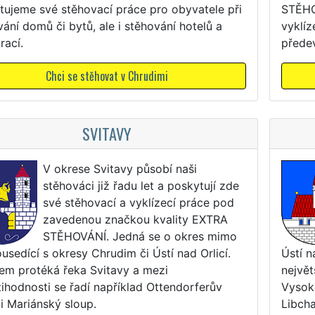
tujeme své stěhovací práce pro obyvatele při
STĚHO
ání domů či bytů, ale i stěhování hotelů a
vyklí
rací.
přede
Chci se stěhovat v Chrudimi
SVITAVY
V okrese Svitavy působí naši
stěhováci již řadu let a poskytují zde
své stěhovací a vyklízecí práce pod
zavedenou značkou kvality EXTRA
STĚHOVÁNÍ. Jedná se o okres mimo
ousedící s okresy Chrudim či Ústí nad Orlicí.
Ústí n
em protéká řeka Svitavy a mezi
největ
ihodnosti se řadí například Ottendorferův
Vysok
i Mariánský sloup.
Libcha