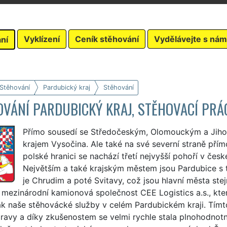
Vyklízení
Ceník stěhování
Vydělávejte s nám
ní
 Stěhování
Pardubický kraj
Stěhování
VÁNÍ PARDUBICKÝ KRAJ, STĚHOVACÍ PRÁ
Přímo sousedí se Středočeským, Olomouckým a Jihom
krajem Vysočina. Ale také na své severní straně pří
polské hranici se nachází třetí nejvyšší pohoří v čes
Největším a také krajským městem jsou Pardubice s té
je Chrudim a poté Svitavy, což jsou hlavní města stej
a mezinárodní kamionová společnost CEE Logistics a.s., k
ak naše stěhovácké služby v celém Pardubickém kraji. Tímto
ravy a díky zkušenostem se velmi rychle stala plnohodnot