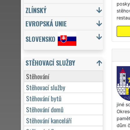
posky
ZLÍNSKÝ
stěhov
restau
EVROPSKÁ UNIE
SLOVENSKO
STĚHOVACÍ SLUŽBY
Stěhování
Stěhovací služby
Stěhování bytů
jiné s
Stěhování domů
Okres
Stěhování kanceláří
pamět
dům č