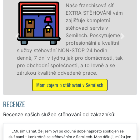
Poskytujeme
ám
stěhovací služby v
Semilech na
špičkové úrovni se
e
speciální stěhovací
technikou. Tyto
služby zajišťujeme domácnostem i firmám v
ak
celém okresu Semily se zárukou kvality
franchisové sítě EXTRA STĚHOVÁNÍ.
Nabízíme stěhovací služby NON-STOP
včetně víkendů a svátků bez příplatků.
Mám zájem o stěhovací služby v Semilech
RECENZE
Recenze našich služeb stěhování od zákazníků:
Musím uznat, že jsem byl po dlouhé době naprosto spokojen se