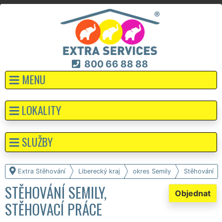
800 66 88 88
MENU
LOKALITY
SLUŽBY
Extra Stěhování
Liberecký kraj
okres Semily
Stěhování
STĚHOVÁNÍ SEMILY,
Objednat
STĚHOVACÍ PRÁCE