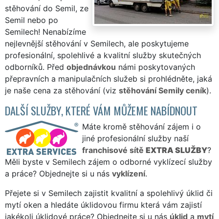
stěhování do Semil, ze
Semil nebo po
Semilech! Nenabízíme
nejlevnější stěhování v Semilech, ale poskytujeme
profesionální, spolehlivé a kvalitní služby skutečných
odborníků. Před
objednávkou
námi poskytovaných
přepravních a manipulačních služeb si prohlédněte, jaká
je naše cena za stěhování (viz
stěhování Semily ceník
).
DALŠÍ SLUŽBY, KTERÉ VÁM MŮŽEME NABÍDNOUT
Máte kromě stěhování zájem i o
jiné profesionální služby naší
franchisové sítě
EXTRA SLUŽBY
?
Měli byste v Semilech zájem o odborné vyklízecí služby
a práce? Objednejte si u nás
vyklízení
.
Přejete si v Semilech zajistit kvalitní a spolehlivý úklid či
mytí oken a hledáte úklidovou firmu která vám zajistí
jakékoli úklidové práce? Objednejte si u nás
úklid
a
mytí