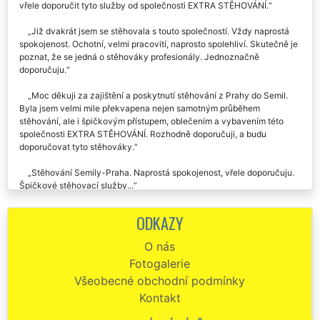
službami – konkrétně se stěhováním v Semilech. Moc děkuji, můžu jen
vřele doporučit tyto služby od společnosti EXTRA STĚHOVÁNÍ.
Již dvakrát jsem se stěhovala s touto společností. Vždy naprostá
spokojenost. Ochotní, velmi pracovití, naprosto spolehliví. Skutečně je
poznat, že se jedná o stěhováky profesionály. Jednoznačně
doporučuju.
Moc děkuji za zajištění a poskytnutí stěhování z Prahy do Semil.
Byla jsem velmi mile překvapena nejen samotným průběhem
stěhování, ale i špičkovým přístupem, oblečením a vybavením této
společnosti EXTRA STĚHOVÁNÍ. Rozhodně doporučuji, a budu
doporučovat tyto stěhováky.
Stěhování Semily-Praha. Naprostá spokojenost, vřele doporučuju.
Špičkové stěhovací služby...
Jsem naprosto spokojený a děkuji za vaši ochotu při stěhování ze
ODKAZY
Semil. Vše pro mě rychle naplánovali a s vašimi pracovníky jsem byl
také velmi spokojen. Veškeré vybavení rychle naložili, vyložili a ještě
O nás
mě dovezli zpět k mému autu. Moc děkuji.
Fotogalerie
Děkuji za profesionální přístup a velkou pomoc. Stěhování ze Semil
Všeobecné obchodní podmínky
do Prahy proběhlo hladce a cena byla více než příznivá. Mohu jen
Kontakt
doporučit.