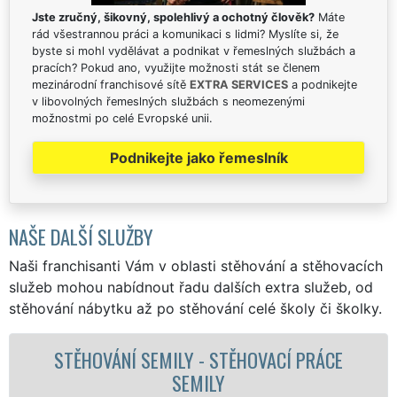
Jste zručný, šikovný, spolehlivý a ochotný člověk?
Máte
rád všestrannou práci a komunikaci s lidmi? Myslíte si, že
byste si mohl vydělávat a podnikat v řemeslných službách a
pracích? Pokud ano, využijte možnosti stát se členem
mezinárodní franchisové sítě
EXTRA SERVICES
a podnikejte
v libovolných řemeslných službách s neomezenými
možnostmi po celé Evropské unii.
Podnikejte jako řemeslník
NAŠE DALŠÍ SLUŽBY
Naši franchisanti Vám v oblasti stěhování a stěhovacích
služeb mohou nabídnout řadu dalších extra služeb, od
stěhování nábytku až po stěhování celé školy či školky.
E
STĚHOVACÍ SLUŽBA SEMILY - STĚHOVACÍ
FIRMA SEMILY