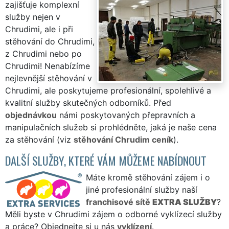
zajišťuje komplexní
služby nejen v
Chrudimi, ale i při
stěhování do Chrudimi,
z Chrudimi nebo po
Chrudimi! Nenabízíme
nejlevnější stěhování v
Chrudimi, ale poskytujeme profesionální, spolehlivé a
kvalitní služby skutečných odborníků. Před
objednávkou
námi poskytovaných přepravních a
manipulačních služeb si prohlédněte, jaká je naše cena
za stěhování (viz
stěhování Chrudim ceník
).
DALŠÍ SLUŽBY, KTERÉ VÁM MŮŽEME NABÍDNOUT
Máte kromě stěhování zájem i o
jiné profesionální služby naší
franchisové sítě
EXTRA SLUŽBY
?
Měli byste v Chrudimi zájem o odborné vyklízecí služby
a práce? Objednejte si u nás
vyklízení
.