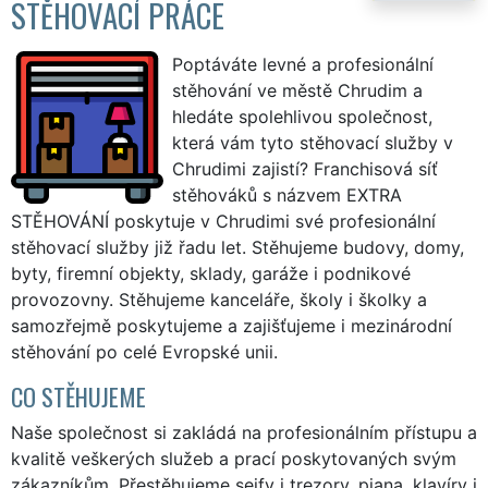
STĚHOVACÍ PRÁCE
Poptáváte levné a profesionální
stěhování ve městě Chrudim a
hledáte spolehlivou společnost,
která vám tyto stěhovací služby v
Chrudimi zajistí? Franchisová síť
stěhováků s názvem EXTRA
STĚHOVÁNÍ poskytuje v Chrudimi své profesionální
stěhovací služby již řadu let. Stěhujeme budovy, domy,
byty, firemní objekty, sklady, garáže i podnikové
provozovny. Stěhujeme kanceláře, školy i školky a
samozřejmě poskytujeme a zajišťujeme i mezinárodní
stěhování po celé Evropské unii.
CO STĚHUJEME
Naše společnost si zakládá na profesionálním přístupu a
kvalitě veškerých služeb a prací poskytovaných svým
zákazníkům. Přestěhujeme sejfy i trezory, piana, klavíry i