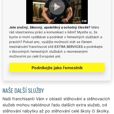
Jste zručný, šikovný, spolehlivý a ochotný člověk?
Máte
rád všestrannou práci a komunikaci s lidmi? Myslíte si, že
byste si mohl vydělávat a podnikat v řemeslných službách a
pracích? Pokud ano, využijte možnosti stát se členem
mezinárodní franchisové sítě
EXTRA SERVICES
a podnikejte
v libovolných řemeslných službách s neomezenými
možnostmi po celé Evropské unii.
Podnikejte jako řemeslník
NAŠE DALŠÍ SLUŽBY
Naši franchisanti Vám v oblasti stěhování a stěhovacích
služeb mohou nabídnout řadu dalších extra služeb, od
stěhování nábytku až po stěhování celé školy či školky.