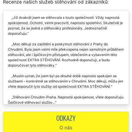
Recenze našich služeb stěhování od zákazníků:
Již dvakrát jsem se stěhovala s touto společností. Vždy naprostá
spokojenost. Ochotní, velmi pracovití, naprosto spolehliví. Skutečně je
poznat, že se jedná o stěhováky profesionály. Jednoznačně
doporučuju.
Moc děkuji za zajištění a poskytnutí stěhování z Prahy do
Chrudimi. Byla jsem velmi mile překvapena nejen samotným průběhem
stěhování, ale i špičkovým přístupem, oblečením a vybavením této
společnosti EXTRA STĚHOVÁNÍ. Rozhodně doporučuji, a budu
doporučovat tyto stěhováky.
Musím uznat, že jsem byl po dlouhé době naprosto spokojen se
službami – konkrétně se stěhováním v Chrudimi. Moc děkuji, můžu jen
vřele doporučit tyto služby od společnosti EXTRA STĚHOVÁNÍ.
Stěhování Chrudim-Praha. Naprostá spokojenost, vřele doporučuju.
Špičkové stěhovací služby...
Jsem naprosto spokojený a děkuji za vaši ochotu při stěhování z
ODKAZY
Chrudimi. Vše pro mě rychle naplánovali a s vašimi pracovníky jsem
byl také velmi spokojen. Veškeré vybavení rychle naložili, vyložili a