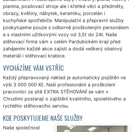
pianina, posilovací stroje ale i křehké věci a předměty,
obrazy, květiny, nábytek, keramiku, porcelán i
kuchyňské spotřebiče. Manipulační a přepravní služby
poskytujeme pouze s odborně proškoleným personálem
a s vlastními užitkovými vozy od 3,5t do 24t. Naše
stěhovací firma vám v celém Pardubickém kraji před
zahájením každé akce zajistí a dodá veškerý obalový
materiál i stěhovací krabice.
VYCHÁZÍME VÁM VSTŘÍC
Každý přepravovaný náklad je automaticky pojištěn ve
výši 3 000 000 Kč. Naši profesionální a proškolení
pracovníci ze sítě EXTRA STĚHOVÁNÍ se vám v
Chrudimi postarají o zajištění kvalitního, spolehlivého a
rychlého stěhovacího servisu.
KDE POSKYTUJEME NAŠE SLUŽBY
Naše společnost