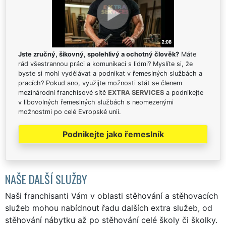
Jste zručný, šikovný, spolehlivý a ochotný člověk?
Máte
rád všestrannou práci a komunikaci s lidmi? Myslíte si, že
byste si mohl vydělávat a podnikat v řemeslných službách a
pracích? Pokud ano, využijte možnosti stát se členem
mezinárodní franchisové sítě
EXTRA SERVICES
a podnikejte
v libovolných řemeslných službách s neomezenými
možnostmi po celé Evropské unii.
Podnikejte jako řemeslník
NAŠE DALŠÍ SLUŽBY
Naši franchisanti Vám v oblasti stěhování a stěhovacích
služeb mohou nabídnout řadu dalších extra služeb, od
stěhování nábytku až po stěhování celé školy či školky.