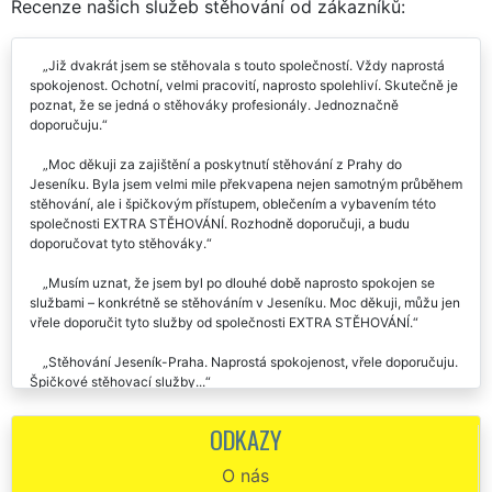
Recenze našich služeb stěhování od zákazníků:
Již dvakrát jsem se stěhovala s touto společností. Vždy naprostá
spokojenost. Ochotní, velmi pracovití, naprosto spolehliví. Skutečně je
poznat, že se jedná o stěhováky profesionály. Jednoznačně
doporučuju.
Moc děkuji za zajištění a poskytnutí stěhování z Prahy do
Jeseníku. Byla jsem velmi mile překvapena nejen samotným průběhem
stěhování, ale i špičkovým přístupem, oblečením a vybavením této
společnosti EXTRA STĚHOVÁNÍ. Rozhodně doporučuji, a budu
doporučovat tyto stěhováky.
Musím uznat, že jsem byl po dlouhé době naprosto spokojen se
službami – konkrétně se stěhováním v Jeseníku. Moc děkuji, můžu jen
vřele doporučit tyto služby od společnosti EXTRA STĚHOVÁNÍ.
Stěhování Jeseník-Praha. Naprostá spokojenost, vřele doporučuju.
Špičkové stěhovací služby...
Jsem naprosto spokojený a děkuji za vaši ochotu při stěhování z
ODKAZY
Jeseníku. Vše pro mě rychle naplánovali a s vašimi pracovníky jsem
byl také velmi spokojen. Veškeré vybavení rychle naložili, vyložili a