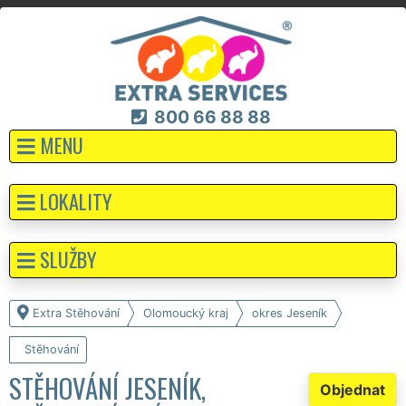
800 66 88 88
MENU
LOKALITY
SLUŽBY
Extra Stěhování
Olomoucký kraj
okres Jeseník
Stěhování
STĚHOVÁNÍ JESENÍK,
Objednat