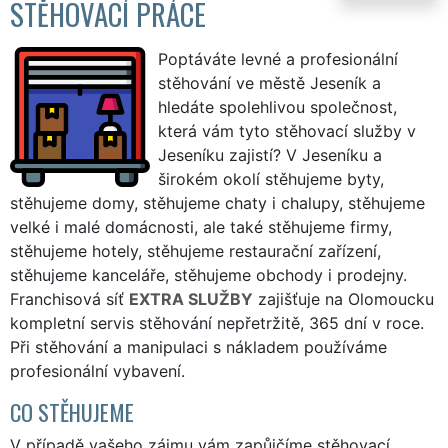
STĚHOVACÍ PRÁCE
Poptáváte levné a profesionální
stěhování ve městě Jeseník a
hledáte spolehlivou společnost,
která vám tyto stěhovací služby v
Jeseníku zajistí? V Jeseníku a
širokém okolí stěhujeme byty,
stěhujeme domy, stěhujeme chaty i chalupy, stěhujeme
velké i malé domácnosti, ale také stěhujeme firmy,
stěhujeme hotely, stěhujeme restaurační zařízení,
stěhujeme kanceláře, stěhujeme obchody i prodejny.
Franchisová síť
EXTRA SLUŽBY
zajišťuje na Olomoucku
kompletní servis stěhování nepřetržitě, 365 dní v roce.
Při stěhování a manipulaci s nákladem používáme
profesionální vybavení.
CO STĚHUJEME
V případě vašeho zájmu vám zapůjčíme stěhovací