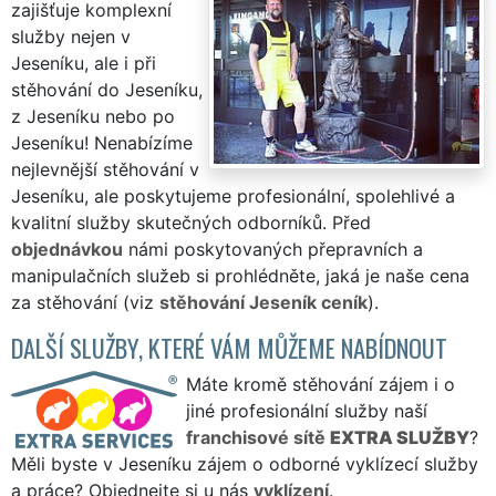
zajišťuje komplexní
služby nejen v
Jeseníku, ale i při
stěhování do Jeseníku,
z Jeseníku nebo po
Jeseníku! Nenabízíme
nejlevnější stěhování v
Jeseníku, ale poskytujeme profesionální, spolehlivé a
kvalitní služby skutečných odborníků. Před
objednávkou
námi poskytovaných přepravních a
manipulačních služeb si prohlédněte, jaká je naše cena
za stěhování (viz
stěhování Jeseník ceník
).
DALŠÍ SLUŽBY, KTERÉ VÁM MŮŽEME NABÍDNOUT
Máte kromě stěhování zájem i o
jiné profesionální služby naší
franchisové sítě
EXTRA SLUŽBY
?
Měli byste v Jeseníku zájem o odborné vyklízecí služby
a práce? Objednejte si u nás
vyklízení
.