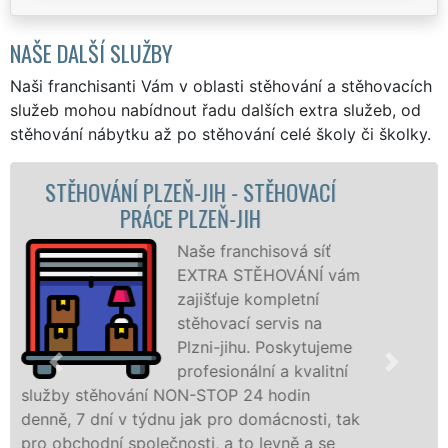
NAŠE DALŠÍ SLUŽBY
Naši franchisanti Vám v oblasti stěhování a stěhovacích
služeb mohou nabídnout řadu dalších extra služeb, od
stěhování nábytku až po stěhování celé školy či školky.
STĚHOVACÍ SLUŽBA PLZEŇ-JIH -
STĚHOVACÍ FIRMA PLZEŇ-JIH
Poskytujeme
stěhovací služby na
Plzni-jihu na
špičkové úrovni se
speciální stěhovací
technikou. Tyto
služby zajišťujeme domácnostem i firmám v
celém okresu Plzeň-jih se zárukou kvality
franchisové sítě EXTRA STĚHOVÁNÍ.