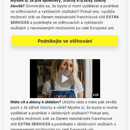
Myslíte si, že jste spolehlivý, zručný a fyzicky zdatný
člověk?
Domníváte se, že byste si mohl vydělávat a podnikat
ve stěhovacích a vyklízecích službách? Pokud ano, využijte
možnosti stát se členem mezinárodní franchisové sítě
EXTRA
SERVICES
a podnikejte ve stěhovacích a vyklízecích
službách s neomezenými možnostmi po celé Evropské unii.
Podnikejte ve stěhování
Máte cit a sklony k úklidům?
Uklízíte ráda a máte pak skvělý
pocit z té zářivé čistoty a vůně? Myslíte si, že byste si mohla
vydělávat a podnikat v úklidových službách? Pokud ano,
využijte možnosti stát se členem mezinárodní franchisové
sítě
EXTRA SERVICES
a podnikejte v úklidových službách s
neomezenými možnostmi po celé Evropské unii.