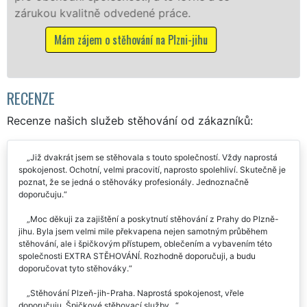
Nabízíme stěhovací služby NON-STOP
včetně víkendů a svátků bez příplatků.
Mám zájem o stěhovací služby na Plzni-jihu
RECENZE
Recenze našich služeb stěhování od zákazníků:
Již dvakrát jsem se stěhovala s touto společností. Vždy naprostá
spokojenost. Ochotní, velmi pracovití, naprosto spolehliví. Skutečně je
poznat, že se jedná o stěhováky profesionály. Jednoznačně
doporučuju.
Moc děkuji za zajištění a poskytnutí stěhování z Prahy do Plzně-
jihu. Byla jsem velmi mile překvapena nejen samotným průběhem
stěhování, ale i špičkovým přístupem, oblečením a vybavením této
společnosti EXTRA STĚHOVÁNÍ. Rozhodně doporučuji, a budu
doporučovat tyto stěhováky.
Stěhování Plzeň-jih-Praha. Naprostá spokojenost, vřele
doporučuju. Špičkové stěhovací služby...