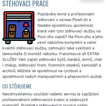
STĚHOVACÍ PRÁCE
Poptáváte levné a profesionální
stěhování v okrese Plzeň-jih a
hledáte spolehlivou společnost,
která vám tyto stěhovací služby na
Plzni-jihu zajistí? Na Plzni-jihu a jeho
okolí nabízíme kompletní a velmi
kvalitní stěhovací služby, zahrnující také vyklízení a
demontáže či montáž nábytku. Franchisová síť EXTRA
SLUŽBY Vám zajistí stěhování bytů, baráků, domů, chat
i chalup, stěhování firem, firemních objektů, kanceláří a
archivů. Můžete se spolehnout na rychlost a
spolehlivost našich manipulačních a přepravních služeb.
CO STĚHUJEME
Neodmyslitelnou součástí našeho servisu je zapůjčení
profesionálních stěhovacích krabic a obalových
materiálů. Prohlídka stěhovaných prostor naším