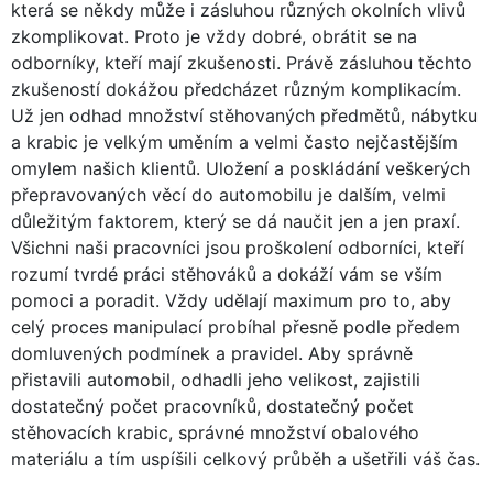
která se někdy může i zásluhou různých okolních vlivů
zkomplikovat. Proto je vždy dobré, obrátit se na
odborníky, kteří mají zkušenosti. Právě zásluhou těchto
zkušeností dokážou předcházet různým komplikacím.
Už jen odhad množství stěhovaných předmětů, nábytku
a krabic je velkým uměním a velmi často nejčastějším
omylem našich klientů. Uložení a poskládání veškerých
přepravovaných věcí do automobilu je dalším, velmi
důležitým faktorem, který se dá naučit jen a jen praxí.
Všichni naši pracovníci jsou proškolení odborníci, kteří
rozumí tvrdé práci stěhováků a dokáží vám se vším
pomoci a poradit. Vždy udělají maximum pro to, aby
celý proces manipulací probíhal přesně podle předem
domluvených podmínek a pravidel. Aby správně
přistavili automobil, odhadli jeho velikost, zajistili
dostatečný počet pracovníků, dostatečný počet
stěhovacích krabic, správné množství obalového
materiálu a tím uspíšili celkový průběh a ušetřili váš čas.