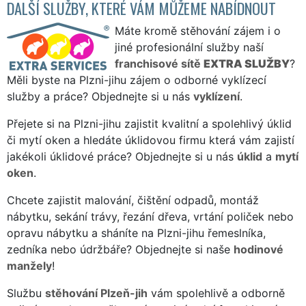
DALŠÍ SLUŽBY, KTERÉ VÁM MŮŽEME NABÍDNOUT
Máte kromě stěhování zájem i o
jiné profesionální služby naší
franchisové sítě
EXTRA SLUŽBY
?
Měli byste na Plzni-jihu zájem o odborné vyklízecí
služby a práce? Objednejte si u nás
vyklízení
.
Přejete si na Plzni-jihu zajistit kvalitní a spolehlivý úklid
či mytí oken a hledáte úklidovou firmu která vám zajistí
jakékoli úklidové práce? Objednejte si u nás
úklid
a
mytí
oken
.
Chcete zajistit malování, čištění odpadů, montáž
nábytku, sekání trávy, řezání dřeva, vrtání poliček nebo
opravu nábytku a sháníte na Plzni-jihu řemeslníka,
zedníka nebo údržbáře? Objednejte si naše
hodinové
manžely
!
Službu
stěhování Plzeň-jih
vám spolehlivě a odborně