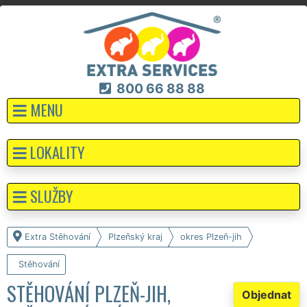
800 66 88 88
MENU
LOKALITY
SLUŽBY
Extra Stěhování
Plzeňský kraj
okres Plzeň-jih
Stěhování
STĚHOVÁNÍ PLZEŇ-JIH,
Objednat