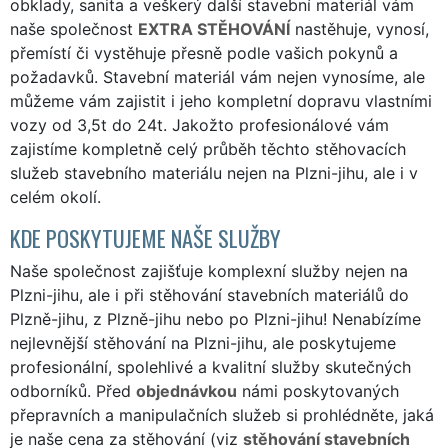
obklady, sanita a veškerý další stavební materiál vám
naše společnost
EXTRA STĚHOVÁNÍ
nastěhuje, vynosí,
přemístí či vystěhuje přesně podle vašich pokynů a
požadavků. Stavební materiál vám nejen vynosíme, ale
můžeme vám zajistit i jeho kompletní dopravu vlastními
vozy od 3,5t do 24t. Jakožto profesionálové vám
zajistíme kompletně celý průběh těchto stěhovacích
služeb stavebního materiálu nejen na Plzni-jihu, ale i v
celém okolí.
KDE POSKYTUJEME NAŠE SLUŽBY
Naše společnost zajišťuje komplexní služby nejen na
Plzni-jihu, ale i při stěhování stavebních materiálů do
Plzně-jihu, z Plzně-jihu nebo po Plzni-jihu! Nenabízíme
nejlevnější stěhování na Plzni-jihu, ale poskytujeme
profesionální, spolehlivé a kvalitní služby skutečných
odborníků. Před
objednávkou
námi poskytovaných
přepravních a manipulačních služeb si prohlédněte, jaká
je naše cena za stěhování (viz
stěhování stavebních