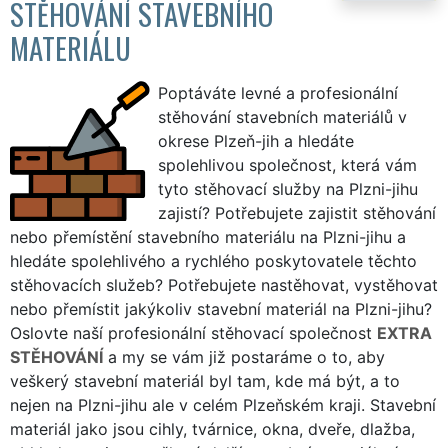
STĚHOVÁNÍ STAVEBNÍHO
MATERIÁLU
Poptáváte levné a profesionální
stěhování stavebních materiálů v
okrese Plzeň-jih a hledáte
spolehlivou společnost, která vám
tyto stěhovací služby na Plzni-jihu
zajistí? Potřebujete zajistit stěhování
nebo přemístění stavebního materiálu na Plzni-jihu a
hledáte spolehlivého a rychlého poskytovatele těchto
stěhovacích služeb? Potřebujete nastěhovat, vystěhovat
nebo přemístit jakýkoliv stavební materiál na Plzni-jihu?
Oslovte naší profesionální stěhovací společnost
EXTRA
STĚHOVÁNÍ
a my se vám již postaráme o to, aby
veškerý stavební materiál byl tam, kde má být, a to
nejen na Plzni-jihu ale v celém Plzeňském kraji. Stavební
materiál jako jsou cihly, tvárnice, okna, dveře, dlažba,