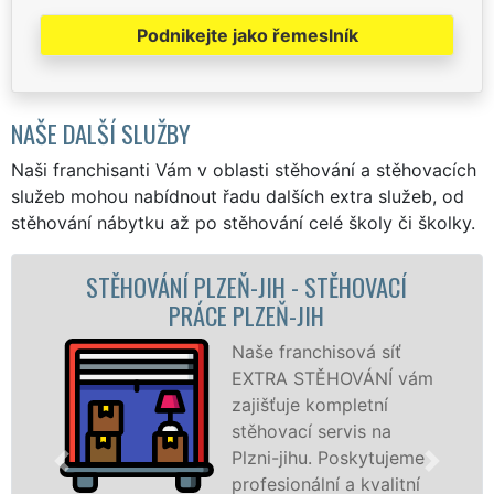
Podnikejte jako řemeslník
NAŠE DALŠÍ SLUŽBY
Naši franchisanti Vám v oblasti stěhování a stěhovacích
služeb mohou nabídnout řadu dalších extra služeb, od
stěhování nábytku až po stěhování celé školy či školky.
STĚHOVACÍ
STĚHOVACÍ SLUŽBA PLZEŇ-
H
STĚHOVACÍ FIRMA PLZEŇ
hisová síť
Poskytuj
ĚHOVÁNÍ vám
stěhovací
ompletní
Plzni-jihu
servis na
špičkové 
. Poskytujeme
speciální
ní a kvalitní
technikou