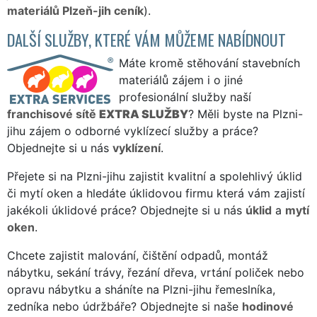
materiálů Plzeň-jih ceník
).
DALŠÍ SLUŽBY, KTERÉ VÁM MŮŽEME NABÍDNOUT
Máte kromě stěhování stavebních
materiálů zájem i o jiné
profesionální služby naší
franchisové sítě
EXTRA SLUŽBY
? Měli byste na Plzni-
jihu zájem o odborné vyklízecí služby a práce?
Objednejte si u nás
vyklízení
.
Přejete si na Plzni-jihu zajistit kvalitní a spolehlivý úklid
či mytí oken a hledáte úklidovou firmu která vám zajistí
jakékoli úklidové práce? Objednejte si u nás
úklid
a
mytí
oken
.
Chcete zajistit malování, čištění odpadů, montáž
nábytku, sekání trávy, řezání dřeva, vrtání poliček nebo
opravu nábytku a sháníte na Plzni-jihu řemeslníka,
zedníka nebo údržbáře? Objednejte si naše
hodinové