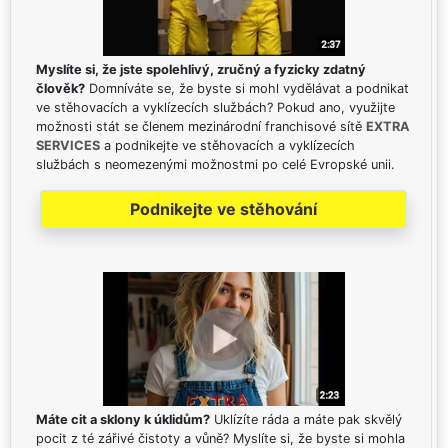
Myslíte si, že jste spolehlivý, zručný a fyzicky zdatný
člověk?
Domníváte se, že byste si mohl vydělávat a podnikat
ve stěhovacích a vyklízecích službách? Pokud ano, využijte
možnosti stát se členem mezinárodní franchisové sítě
EXTRA
SERVICES
a podnikejte ve stěhovacích a vyklízecích
službách s neomezenými možnostmi po celé Evropské unii.
Podnikejte ve stěhování
Máte cit a sklony k úklidům?
Uklízíte ráda a máte pak skvělý
pocit z té zářivé čistoty a vůně? Myslíte si, že byste si mohla