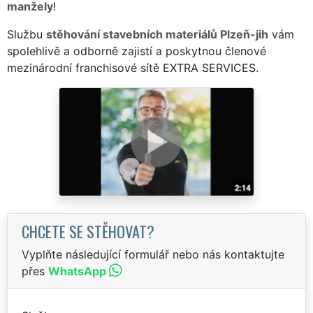
manžely
!
Službu
stěhování stavebních materiálů Plzeň-jih
vám
spolehlivě a odborně zajistí a poskytnou členové
mezinárodní franchisové sítě EXTRA SERVICES.
CHCETE SE STĚHOVAT?
Vyplňte následující formulář nebo nás kontaktujte
přes
WhatsApp