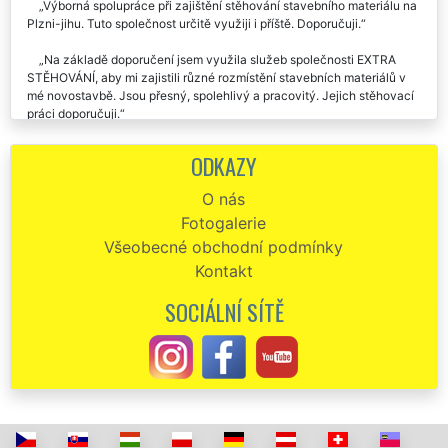
Výborná spolupráce při zajištění stěhování stavebního materiálu na
Plzni-jihu. Tuto společnost určitě využiji i příště. Doporučuji.
Na základě doporučení jsem využila služeb společnosti EXTRA
STĚHOVÁNÍ, aby mi zajistili různé rozmístění stavebních materiálů v
mé novostavbě. Jsou přesný, spolehlivý a pracovitý. Jejich stěhovací
práci doporučuji.
Pravidelně využíváme společnost EXTRA STĚHOVÁNÍ, aby nám
ODKAZY
zajistila přepravu, nastěhování, a rozmístění různé sanity a oken na
našich stavbách na Plzni-jihu. Vždy perfektní komunikativnost a
O nás
spolehlivost. Určitě budeme využívat i nadále služeb této stěhovací
Fotogalerie
společnosti.
Všeobecné obchodní podmínky
Kontakt
SOCIÁLNÍ SÍTĚ