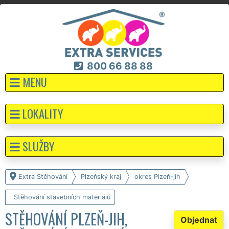
800 66 88 88
MENU
LOKALITY
SLUŽBY
Extra Stěhování
Plzeňský kraj
okres Plzeň-jih
Stěhování stavebních materiálů
STĚHOVÁNÍ PLZEŇ-JIH,
Objednat