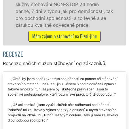
 hodin
služby zajišťujeme domácnostem i
omácnosti, tak
celém okresu Plzeň-jih se zárukou 
levně a se
franchisové sítě EXTRA STĚHOVÁN
ce.
Nabízíme stěhovací služby NON-
včetně víkendů a svátků bez přípl
ni-jihu
Mám zájem o stěhovací služby na Plz
RECENZE
Recenze našich služeb stěhování od zákazníků:
Chtěl by jsem poděkovat této společnosti za pomoc při stěhování
stavebního materiálu na Plzni-jihu. Během 6 hodin dokázali vynosit
takové množství tun, že jsem byl skutečně překvapen. Jsou to
spolehliví profesionálové, kteří rozumí své práci. Určitě doporučuji.
Už asi osmkrát jsem využil služeb této stěhovací společnosti.
Pokaždé mi zajišťovaly výnos sanitky a obkladů u mých stavebních
projektů na Plzni-jihu. Profíci každým coulem. Děkuji Vám za skvělou
dlouhodobou spolupráci.