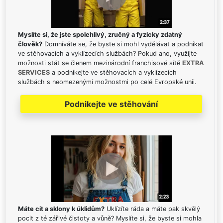
Myslíte si, že jste spolehlivý, zručný a fyzicky zdatný
člověk?
Domníváte se, že byste si mohl vydělávat a podnikat
ve stěhovacích a vyklízecích službách? Pokud ano, využijte
možnosti stát se členem mezinárodní franchisové sítě
EXTRA
SERVICES
a podnikejte ve stěhovacích a vyklízecích
službách s neomezenými možnostmi po celé Evropské unii.
Podnikejte ve stěhování
Máte cit a sklony k úklidům?
Uklízíte ráda a máte pak skvělý
pocit z té zářivé čistoty a vůně? Myslíte si, že byste si mohla