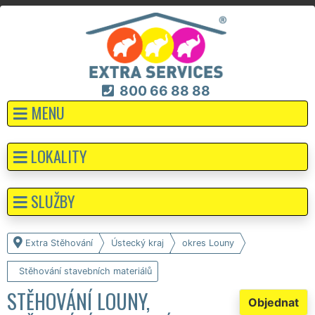
800 66 88 88
MENU
LOKALITY
SLUŽBY
Extra Stěhování
Ústecký kraj
okres Louny
Stěhování stavebních materiálů
STĚHOVÁNÍ LOUNY,
Objednat