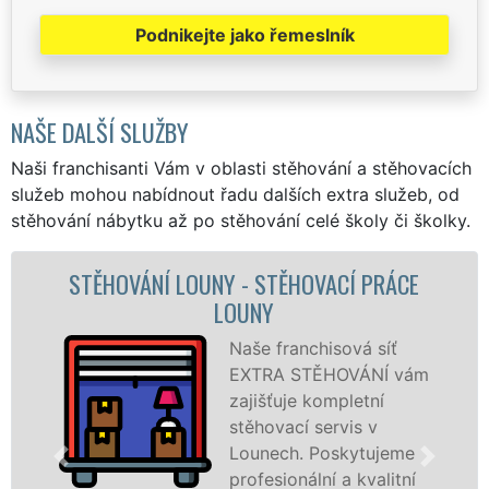
Podnikejte jako řemeslník
NAŠE DALŠÍ SLUŽBY
Naši franchisanti Vám v oblasti stěhování a stěhovacích
služeb mohou nabídnout řadu dalších extra služeb, od
stěhování nábytku až po stěhování celé školy či školky.
CE
STĚHOVACÍ SLUŽBA LOUNY - STĚHOVACÍ
FIRMA LOUNY
Poskytujeme
vám
stěhovací služby v
Lounech na
špičkové úrovni se
me
speciální stěhovací
ní
technikou. Tyto