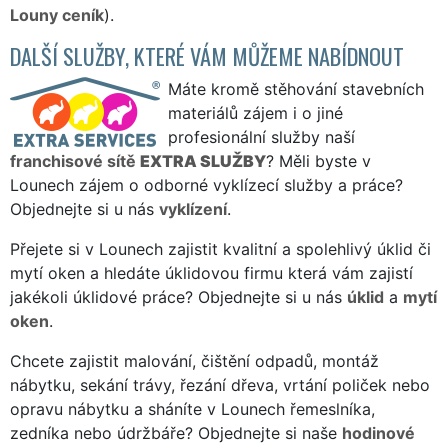
Louny ceník
).
DALŠÍ SLUŽBY, KTERÉ VÁM MŮŽEME NABÍDNOUT
Máte kromě stěhování stavebních
materiálů zájem i o jiné
profesionální služby naší
franchisové sítě
EXTRA SLUŽBY
? Měli byste v
Lounech zájem o odborné vyklízecí služby a práce?
Objednejte si u nás
vyklízení
.
Přejete si v Lounech zajistit kvalitní a spolehlivý úklid či
mytí oken a hledáte úklidovou firmu která vám zajistí
jakékoli úklidové práce? Objednejte si u nás
úklid
a
mytí
oken
.
Chcete zajistit malování, čištění odpadů, montáž
nábytku, sekání trávy, řezání dřeva, vrtání poliček nebo
opravu nábytku a sháníte v Lounech řemeslníka,
zedníka nebo údržbáře? Objednejte si naše
hodinové