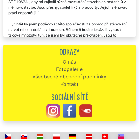
Na základě doporučení jsem využila služeb společnosti EXTRA
STĚHOVÁNÍ, aby mi zajistili různé rozmístění stavebních materiálů v
mé novostavbě. Jsou přesný, spolehlivý a pracovitý. Jejich stěhovací
práci doporučuji.
Chtěl by jsem poděkovat této společnosti za pomoc při stěhování
stavebního materiálu v Lounech. Během 6 hodin dokázali vynosit
takové množství tun, že jsem byl skutečně překvapen. Jsou to
spolehliví profesionálové, kteří rozumí své práci. Určitě doporučuji.
ODKAZY
Už asi osmkrát jsem využil služeb této stěhovací společnosti.
Pokaždé mi zajišťovaly výnos sanitky a obkladů u mých stavebních
O nás
projektů v Lounech. Profíci každým coulem. Děkuji Vám za skvělou
Fotogalerie
dlouhodobou spolupráci.
Všeobecné obchodní podmínky
Kontakt
SOCIÁLNÍ SÍTĚ