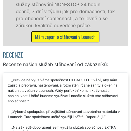
služby zajišťujeme domácnostem i firmám v
tak
celém okresu Louny se zárukou kvality
franchisové sítě EXTRA STĚHOVÁNÍ.
Nabízíme stěhovací služby NON-STOP
včetně víkendů a svátků bez příplatků.
Mám zájem o stěhovací služby v Lounech
RECENZE
Recenze našich služeb stěhování od zákazníků:
Pravidelně využíváme společnost EXTRA STĚHOVÁNÍ, aby nám
zajistila přepravu, nastěhování, a rozmístění různé sanity a oken na
našich stavbách v Lounech. Vždy perfektní komunikativnost a
spolehlivost. Určitě budeme využívat i nadále služeb této stěhovací
společnosti.
Výborná spolupráce při zajištění stěhování stavebního materiálu v
Lounech. Tuto společnost určitě využiji i příště. Doporučuji.