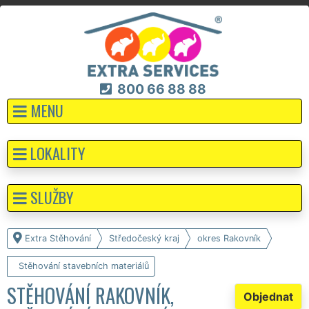
800 66 88 88
MENU
LOKALITY
SLUŽBY
Extra Stěhování
Středočeský kraj
okres Rakovník
Stěhování stavebních materiálů
STĚHOVÁNÍ RAKOVNÍK,
Objednat