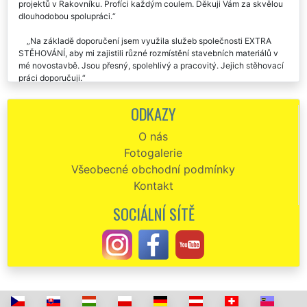
Pokaždé mi zajišťovaly výnos sanitky a obkladů u mých stavebních
projektů v Rakovníku. Profíci každým coulem. Děkuji Vám za skvělou
dlouhodobou spolupráci.
Na základě doporučení jsem využila služeb společnosti EXTRA
STĚHOVÁNÍ, aby mi zajistili různé rozmístění stavebních materiálů v
mé novostavbě. Jsou přesný, spolehlivý a pracovitý. Jejich stěhovací
práci doporučuji.
Pravidelně využíváme společnost EXTRA STĚHOVÁNÍ, aby nám
ODKAZY
zajistila přepravu, nastěhování, a rozmístění různé sanity a oken na
našich stavbách v Rakovníku. Vždy perfektní komunikativnost a
O nás
spolehlivost. Určitě budeme využívat i nadále služeb této stěhovací
Fotogalerie
společnosti.
Všeobecné obchodní podmínky
Kontakt
SOCIÁLNÍ SÍTĚ