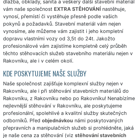
dlažba, obklady, sanita a veškerý další stavební materiál
vám naše společnost
EXTRA STĚHOVÁNÍ
nastěhuje,
vynosí, přemístí či vystěhuje přesně podle vašich
pokynů a požadavků. Stavební materiál vám nejen
vynosíme, ale můžeme vám zajistit i jeho kompletní
dopravu vlastními vozy od 3,5t do 24t. Jakožto
profesionálové vám zajistíme kompletně celý průběh
těchto stěhovacích služeb stavebního materiálu nejen v
Rakovníku, ale i v celém okolí.
KDE POSKYTUJEME NAŠE SLUŽBY
Naše společnost zajišťuje komplexní služby nejen v
Rakovníku, ale i při stěhování stavebních materiálů do
Rakovníku, z Rakovníku nebo po Rakovníku! Nenabízíme
nejlevnější stěhování v Rakovníku, ale poskytujeme
profesionální, spolehlivé a kvalitní služby skutečných
odborníků. Před
objednávkou
námi poskytovaných
přepravních a manipulačních služeb si prohlédněte, jaká
je naše cena za stěhování (viz
stěhování stavebních