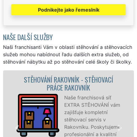
Podnikejte jako řemeslník
NAŠE DALŠÍ SLUŽBY
Naši franchisanti Vám v oblasti stěhování a stěhovacích
služeb mohou nabídnout řadu dalších extra služeb, od
stěhování nábytku až po stěhování celé školy či školky.
STĚHOVACÍ
STĚHOVACÍ SLUŽBA RAKOV
K
STĚHOVACÍ FIRMA RAKOV
hisová síť
Poskytuj
ĚHOVÁNÍ vám
stěhovací
ompletní
Rakovník
servis v
špičkové 
. Poskytujeme
speciální
ní a kvalitní
technikou