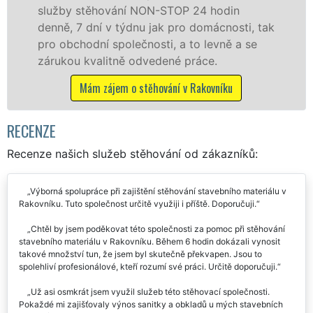
 hodin
služby zajišťujeme domácnostem i
omácnosti, tak
celém okresu Rakovník se zárukou
levně a se
franchisové sítě EXTRA STĚHOVÁN
ce.
Nabízíme stěhovací služby NON-
včetně víkendů a svátků bez přípl
kovníku
Mám zájem o stěhovací služby v Ra
RECENZE
Recenze našich služeb stěhování od zákazníků:
Výborná spolupráce při zajištění stěhování stavebního materiálu v
Rakovníku. Tuto společnost určitě využiji i příště. Doporučuji.
Chtěl by jsem poděkovat této společnosti za pomoc při stěhování
stavebního materiálu v Rakovníku. Během 6 hodin dokázali vynosit
takové množství tun, že jsem byl skutečně překvapen. Jsou to
spolehliví profesionálové, kteří rozumí své práci. Určitě doporučuji.
Už asi osmkrát jsem využil služeb této stěhovací společnosti.