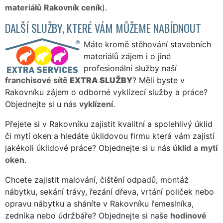
materiálů Rakovník ceník
).
DALŠÍ SLUŽBY, KTERÉ VÁM MŮŽEME NABÍDNOUT
Máte kromě stěhování stavebních
materiálů zájem i o jiné
profesionální služby naší
franchisové sítě
EXTRA SLUŽBY
? Měli byste v
Rakovníku zájem o odborné vyklízecí služby a práce?
Objednejte si u nás
vyklízení
.
Přejete si v Rakovníku zajistit kvalitní a spolehlivý úklid
či mytí oken a hledáte úklidovou firmu která vám zajistí
jakékoli úklidové práce? Objednejte si u nás
úklid
a
mytí
oken
.
Chcete zajistit malování, čištění odpadů, montáž
nábytku, sekání trávy, řezání dřeva, vrtání poliček nebo
opravu nábytku a sháníte v Rakovníku řemeslníka,
zedníka nebo údržbáře? Objednejte si naše
hodinové