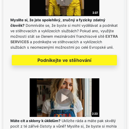
Myslíte si, že jste spolehlivý, zručný a fyzicky zdatný
člověk?
Domníváte se, že byste si mohl vydělávat a podnikat
ve stěhovacích a vyklízecích službách? Pokud ano, využijte
možnosti stát se členem mezinárodní franchisové sítě
EXTRA
SERVICES
a podnikejte ve stěhovacích a vyklízecích
službách s neomezenými možnostmi po celé Evropské unii.
Podnikejte ve stěhování
Máte cit a sklony k úklidům?
Uklízíte ráda a máte pak skvělý
pocit z té zářivé čistoty a vůně? Myslíte si, že byste si mohla