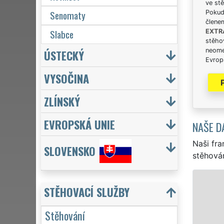
ve stě
Senomaty
Pokud 
člene
Slabce
EXTR
stěhov
neome
ÚSTECKÝ
Evrops
VYSOČINA
ZLÍNSKÝ
EVROPSKÁ UNIE
NAŠE D
Naši fra
SLOVENSKO
stěhován
STĚHOVÁNÍ RAKOVNÍK - STĚ
STĚHOVACÍ SLUŽBY
Naše franchisová síť EXTRA
Stěhování
stěhovací servis v Rakovníku