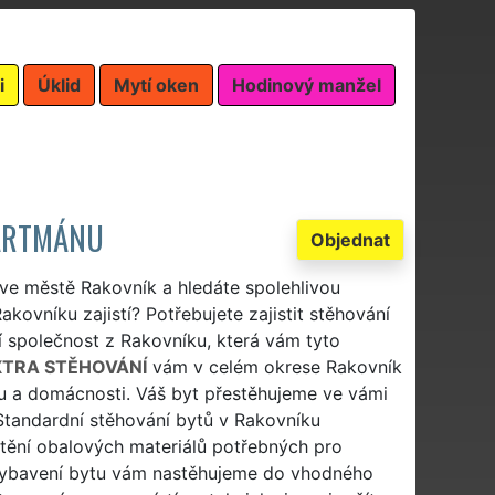
i
Úklid
Mytí oken
Hodinový manžel
PARTMÁNU
Objednat
 ve městě Rakovník a hledáte spolehlivou
kovníku zajistí? Potřebujete zajistit stěhování
 společnost z Rakovníku, která vám tyto
XTRA STĚHOVÁNÍ
vám v celém okrese Rakovník
u a domácnosti. Váš byt přestěhujeme ve vámi
tandardní stěhování bytů v Rakovníku
tění obalových materiálů potřebných pro
 vybavení bytu vám nastěhujeme do vhodného