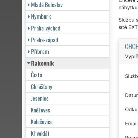
Mladá Boleslav
nábytku 
Nymburk
Službu
Praha-východ
sítě EX
Praha-západ
CHCE
Příbram
Vyplň
Rakovník
Čistá
Služb
Chrášťany
Datu
Jesenice
Kněževes
Odku
Kolešovice
Email
Křivoklát
Pozn