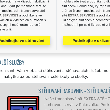
hovacích a vyklízecích službách?
mohla vydělávat a podnikat v úk
ano, využijte možnosti stát se
službách? Pokud ano, využijte 
m mezinárodní franchisové sítě
stát se členem mezinárodní fran
A SERVICES
a podnikejte ve
sítě
EXTRA SERVICES
a podnike
acích a vyklízecích službách s
úklidových službách s neomeze
zenými možnostmi po celé
možnostmi po celé Evropské uni
ké unii.
Podnikejte ve stěhování
Podnikejte v uklízen
ALŠÍ SLUŽBY
nchisanti Vám v oblasti stěhování a stěhovacích služeb mo
í nábytku až po stěhování celé školy či školky.
HOVACÍ PRÁCE RAKOVNÍK
 STĚHOVÁNÍ vám zajišťuje kompletní
. Poskytujeme profesionální a kvalitní