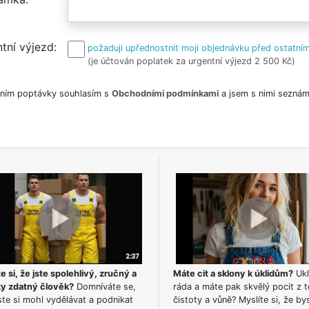
tní výjezd
požaduji upřednostnit moji objednávku před ostatním
(je účtován poplatek za urgentní výjezd 2 500 Kč)
ním poptávky souhlasím s
Obchodními podmínkami
a jsem s nimi seznám
e si, že jste spolehlivý, zručný a
Máte cit a sklony k úklidům?
Ukl
ky zdatný člověk?
Domníváte se,
ráda a máte pak skvělý pocit z t
te si mohl vydělávat a podnikat
čistoty a vůně? Myslíte si, že by