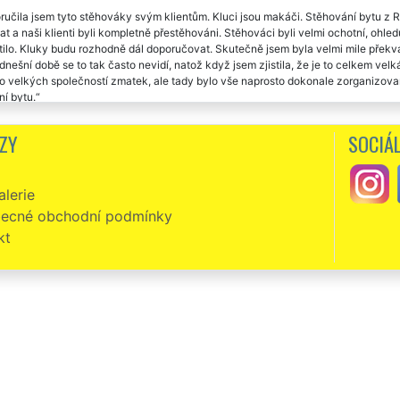
učila jsem tyto stěhováky svým klientům. Kluci jsou makáči. Stěhování bytu z R
t a naši klienti byli kompletně přestěhováni. Stěhováci byli velmi ochotní, ohled
tilo. Kluky budu rozhodně dál doporučovat. Skutečně jsem byla velmi mile překv
 dnešní době se to tak často nevidí, natož když jsem zjistila, že je to celkem 
to velkých společností zmatek, ale tady bylo vše naprosto dokonale zorganizov
í bytu.
vací firma EXTRA STĚHOVÁNÍ byla velmi profesionální při stěhování našeho bytu
ZY
SOCIÁL
vání bytu do Rakovníku. Naprostá spokojenost. O vše se postarali, neměli jsme 
at. Určitě doporučuji využívat tuto společnost EXTRA SLUŽBY.
lerie
ecné obchodní podmínky
kt