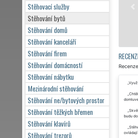
služby stěhování NON-STOP 
Stěhovací služby
domácnosti, tak pro obchodn
kvalitně odvedené práce.
Stěhování bytů
Stěhování domů
Mám zájem o stěhová
Stěhování kanceláří
Stěhování firem
RECENZ
Stěhování domácností
Recenze
Stěhování nábytku
Využi
Mezinárodní stěhování
Chtěl
Stěhování ne/bytových prostor
domluven
Stěhování těžkých břemen
Skvěl
budu dop
Stěhování klavírů
Stěho
Stěhování trezorů
ovládají