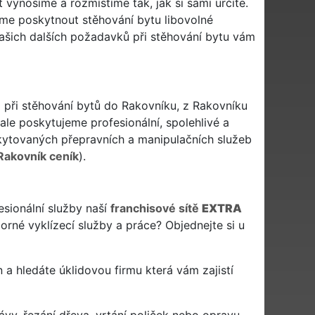
ynosíme a rozmístíme tak, jak si sami určíte.
me poskytnout stěhování bytu libovolné
 vašich dalších požadavků při stěhování bytu vám
i při stěhování bytů do Rakovníku, z Rakovníku
le poskytujeme profesionální, spolehlivé a
ytovaných přepravních a manipulačních služeb
Rakovník ceník
).
esionální služby naší
franchisové sítě
EXTRA
rné vyklízecí služby a práce? Objednejte si u
en a hledáte úklidovou firmu která vám zajistí
ávy, řezání dřeva, vrtání poliček nebo opravu