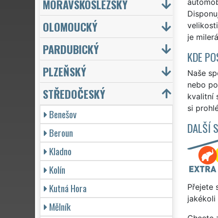
MORAVSKOSLEZSKÝ
automobi
Disponu
OLOMOUCKÝ
velikost
je miler
PARDUBICKÝ
KDE PO
PLZEŇSKÝ
Naše spo
nebo po 
STŘEDOČESKÝ
kvalitní
si prohl
Benešov
DALŠÍ 
Beroun
Kladno
Kolín
Kutná Hora
Přejete 
jakékoli
Mělník
Chcete z