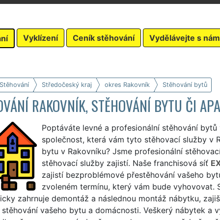
Vyklízení
Ceník stěhování
Vydělávejte s nám
ní
 Stěhování
Středočeský kraj
okres Rakovník
Stěhování bytů
OVÁNÍ RAKOVNÍK, STĚHOVÁNÍ BYTU ČI A
Poptáváte levné a profesionální stěhování bytů
společnost, která vám tyto stěhovací služby v Ra
bytu v Rakovníku? Jsme profesionální stěhovací
stěhovací služby zajistí. Naše franchisová síť
E
zajistí bezproblémové přestěhování vašeho byt
zvoleném termínu, který vám bude vyhovovat. S
icky zahrnuje demontáž a následnou montáž nábytku, zajiš
ní stěhování vašeho bytu a domácnosti. Veškerý nábytek a