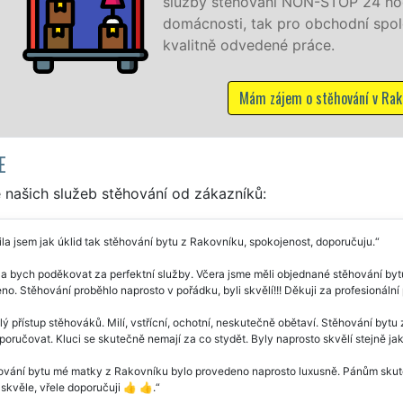
24 hodin denně, 7 dní v týdnu jak pro
í společnosti, a to levně a se zárukou
ní v Rakovníku
E
 našich služeb stěhování od zákazníků:
la jsem jak úklid tak stěhování bytu z Rakovníku, spokojenost, doporučuju.
a bych poděkovat za perfektní služby. Včera jsme měli objednané stěhování bytu 
o. Stěhování proběhlo naprosto v pořádku, byli skvělí!!! Děkuji za profesionální 
ý přístup stěhováků. Milí, vstřícní, ochotní, neskutečně obětaví. Stěhování bytu
oručovat. Kluci se skutečně nemají za co stydět. Byly naprosto skvělí stejně jak
vání bytu mé matky z Rakovníku bylo provedeno naprosto luxusně. Pánům skuteč
 skvěle, vřele doporučuji 👍 👍.