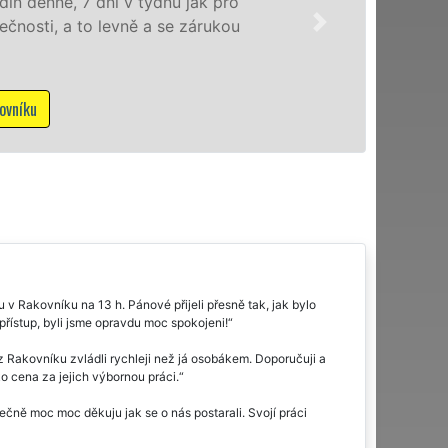
domácnostem i firmám v ce
franchisové sítě EXTRA S
NON-STOP včetně víkendů a
Mám zájem o stěhovací služ
v Rakovníku na 13 h. Pánové přijeli přesně tak, jak bylo
přístup, byli jsme opravdu moc spokojeni!
 z Rakovníku zvládli rychleji než já osobákem. Doporučuji a
o cena za jejich výbornou práci.
ně moc moc děkuju jak se o nás postarali. Svojí práci