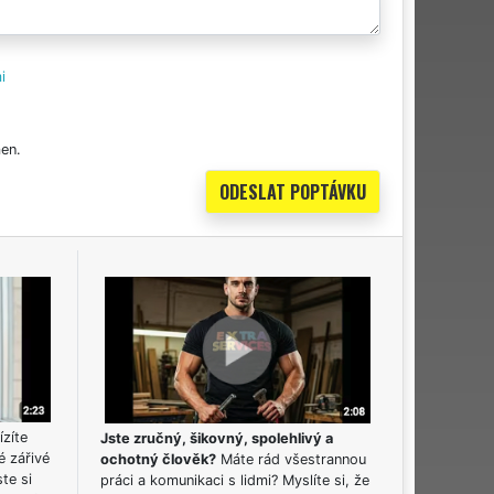
i
en.
ízíte
Jste zručný, šikovný, spolehlivý a
é zářivé
ochotný člověk?
Máte rád všestrannou
ste si
práci a komunikaci s lidmi? Myslíte si, že