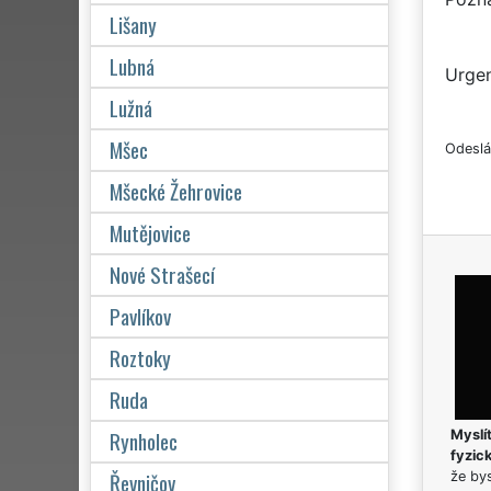
Lišany
Lubná
Urgen
Lužná
Mšec
Odeslá
Mšecké Žehrovice
Mutějovice
Nové Strašecí
Pavlíkov
Roztoky
Ruda
Rynholec
Myslít
fyzic
Řevničov
že bys