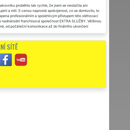
akovníku proběhlo tak rychle, že jsem se nestačila ani
uplní a milí. S cenou naprostá spokojenost, co se domluvilo, to
apena profesionálním a spolehlivým přístupem této stěhovací
velká nadnárodní franchisová společnost EXTRA SLUŽBY. Většinou
ané, od počáteční komunikace až do finálního ukončení
 v Rakovníku, se službami jsme byli velice spokojeni.
NÍ SÍTĚ
s ničím žádné starosti. Chtěl bych pánům touto cestou