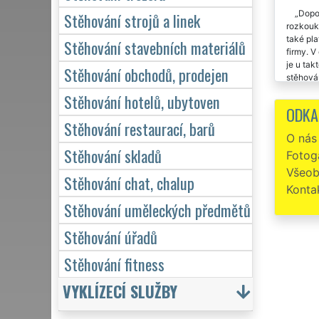
Dopor
Stěhování strojů a linek
rozkouka
také pla
Stěhování stavebních materiálů
firmy. V
je u tak
Stěhování obchodů, prodejen
stěhován
Stěhování hotelů, ubytoven
Stěho
ODKA
Stěhování restaurací, barů
Stěho
O nás
poděkov
Stěhování skladů
Fotoga
Všeob
Stěhování chat, chalup
Konta
Stěhování uměleckých předmětů
Stěhování úřadů
Stěhování fitness
VYKLÍZECÍ SLUŽBY