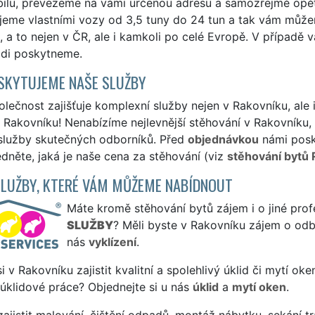
lu, převezeme na vámi určenou adresu a samozřejmě opět v
jeme vlastními vozy od 3,5 tuny do 24 tun a tak vám může
i, a to nejen v ČR, ale i kamkoli po celé Evropě. V případě
ádi poskytneme.
SKYTUJEME NAŠE SLUŽBY
lečnost zajišťuje komplexní služby nejen v Rakovníku, ale 
Rakovníku! Nenabízíme nejlevnější stěhování v Rakovníku, a
 služby skutečných odborníků. Před
objednávkou
námi posk
édněte, jaká je naše cena za stěhování (viz
stěhování bytů 
SLUŽBY, KTERÉ VÁM MŮŽEME NABÍDNOUT
Máte kromě stěhování bytů zájem i o jiné prof
SLUŽBY
? Měli byste v Rakovníku zájem o odbo
nás
vyklízení
.
si v Rakovníku zajistit kvalitní a spolehlivý úklid či mytí ok
 úklidové práce? Objednejte si u nás
úklid
a
mytí oken
.
ajistit malování, čištění odpadů, montáž nábytku, sekání tr