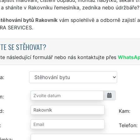
a sháníte v Rakovníku řemeslníka, zedníka nebo údržbáře?
stěhování bytů Rakovník
vám spolehlivě a odborně zajistí 
TRA SERVICES.
TE SE STĚHOVAT?
te následující formulář nebo nás kontaktujte přes
WhatsA
a
m
d
Kam
Telefon
ámka