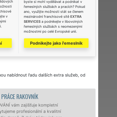
lidových
byste si mohl vydělávat a podnikat v
možnosti
řemeslných službách a pracích? Pokud
chisové
ano, využijte možnosti stát se členem
jte v
mezinárodní franchisové sítě
EXTRA
nými
SERVICES
a podnikejte v libovolných
i.
řemeslných službách s neomezenými
možnostmi po celé Evropské unii.
í
Podnikejte jako řemeslník
hou nabídnout řadu dalších extra služeb, od
STĚHOVACÍ SLUŽBA RAKOVNÍK - ST
Poskytujeme stěhovací slu
speciální stěhovací techni