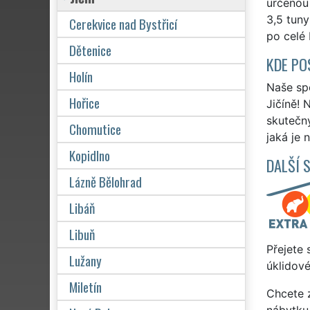
určenou 
3,5 tuny
Cerekvice nad Bystřicí
po celé 
Dětenice
KDE PO
Holín
Naše spo
Hořice
Jičíně! 
skutečn
Chomutice
jaká je 
Kopidlno
DALŠÍ 
Lázně Bělohrad
Libáň
Libuň
Přejete 
Lužany
úklidové
Miletín
Chcete z
nábytku 