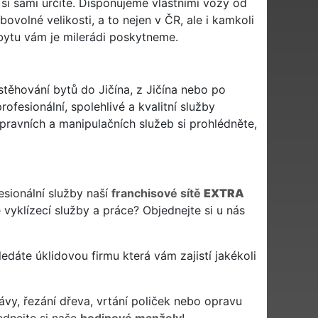
si sami určíte. Disponujeme vlastními vozy od
volné velikosti, a to nejen v ČR, ale i kamkoli
bytu vám je milerádi poskytneme.
 stěhování bytů do Jičína, z Jičína nebo po
ofesionální, spolehlivé a kvalitní služby
avních a manipulačních služeb si prohlédněte,
esionální služby naší
franchisové sítě
EXTRA
 vyklízecí služby a práce? Objednejte si u nás
 hledáte úklidovou firmu která vám zajistí jakékoli
ávy, řezání dřeva, vrtání poliček nebo opravu
ednejte si naše
hodinové manžely
!