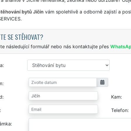
stěhování bytů Jičín
vám spolehlivě a odborně zajistí a pos
SERVICES.
TE SE STĚHOVAT?
te následující formulář nebo nás kontaktujte přes
WhatsA
a
m
d
Kam
Telefon
ámka