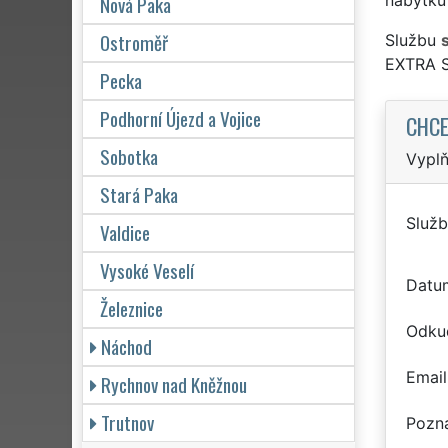
Nová Paka
Ostroměř
Službu
EXTRA 
Pecka
Podhorní Újezd a Vojice
CHCE
Sobotka
Vyplň
Stará Paka
Služb
Valdice
Vysoké Veselí
Datu
Železnice
Odku
Náchod
Email
Rychnov nad Kněžnou
Trutnov
Pozn