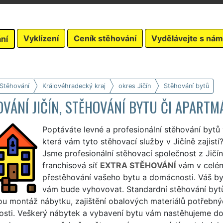
Vyklízení
Ceník stěhování
Vydělávejte s nám
ní
 Stěhování
Královéhradecký kraj
okres Jičín
Stěhování bytů
VÁNÍ JIČÍN, STĚHOVÁNÍ BYTU ČI APART
Poptáváte levné a profesionální stěhování bytů 
která vám tyto stěhovací služby v Jičíně zajistí?
Jsme profesionální stěhovací společnost z Jičín
franchisová síť
EXTRA STĚHOVÁNÍ
vám v celém
přestěhování vašeho bytu a domácnosti. Váš by
vám bude vyhovovat. Standardní stěhování bytů
u montáž nábytku, zajištění obalových materiálů potřebnýc
sti. Veškerý nábytek a vybavení bytu vám nastěhujeme d