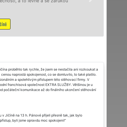
franchisové sítě EXTRA STĚHOVÁ
NON-STOP včetně víkendů a svát
Mám zájem o stěhovací služby v 
čína proběhlo tak rychle, že jsem se nestačila ani rozkoukat a
S cenou naprostá spokojenost, co se domluvilo, to také platilo.
onálním a spolehlivým přístupem této stěhovací firmy. V
národní franchisová společnost EXTRA SLUŽBY. Většinou je u
 od počáteční komunikace až do finálního ukončení stěhování
 Jičíně na 13 h. Pánové přijeli přesně tak, jak bylo
přístup, byli jsme opravdu moc spokojeni!