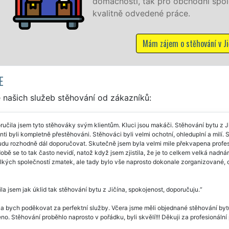
lečnosti, a to levně a se zárukou
Jičíně
E
 našich služeb stěhování od zákazníků:
učila jsem tyto stěhováky svým klientům. Kluci jsou makáči. Stěhování bytu z Ji
enti byli kompletně přestěhováni. Stěhováci byli velmi ochotní, ohleduplní a milí. 
du rozhodně dál doporučovat. Skutečně jsem byla velmi mile překvapena profesi
obě se to tak často nevidí, natož když jsem zjistila, že je to celkem velká nad
elkých společností zmatek, ale tady bylo vše naprosto dokonale zorganizované,
la jsem jak úklid tak stěhování bytu z Jičína, spokojenost, doporučuju.
a bych poděkovat za perfektní služby. Včera jsme měli objednané stěhování bytu v
o. Stěhování proběhlo naprosto v pořádku, byli skvělí!!! Děkuji za profesionální 