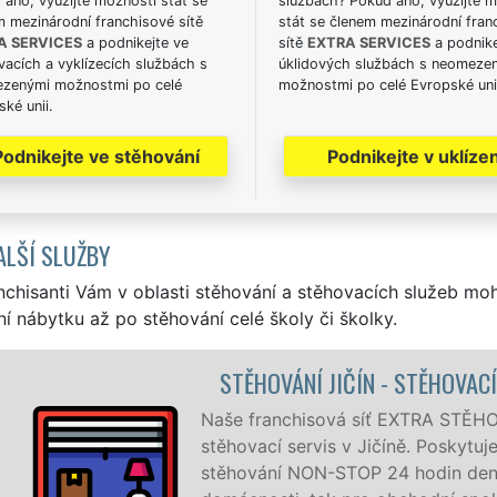
ano, využijte možnosti stát se
službách? Pokud ano, využijte 
m mezinárodní franchisové sítě
stát se členem mezinárodní fran
A SERVICES
a podnikejte ve
sítě
EXTRA SERVICES
a podnike
acích a vyklízecích službách s
úklidových službách s neomeze
zenými možnostmi po celé
možnostmi po celé Evropské uni
ké unii.
Podnikejte ve stěhování
Podnikejte v uklízen
ALŠÍ SLUŽBY
nchisanti Vám v oblasti stěhování a stěhovacích služeb mo
í nábytku až po stěhování celé školy či školky.
Í PRÁCE JIČÍN
OVÁNÍ vám zajišťuje kompletní
jeme profesionální a kvalitní služby
ně, 7 dní v týdnu jak pro