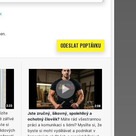
i
en.
ízíte
Jste zručný, šikovný, spolehlivý a
é zářivé
ochotný člověk?
Máte rád všestrannou
ste si
práci a komunikaci s lidmi? Myslíte si, že
lidových
byste si mohl vydělávat a podnikat v