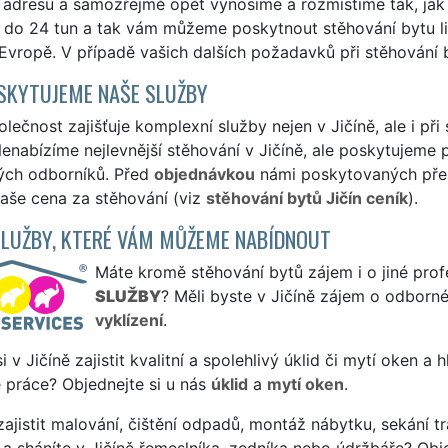
adresu a samozřejmě opět vynosíme a rozmístíme tak, jak 
 do 24 tun a tak vám můžeme poskytnout stěhování bytu libo
Evropě. V případě vašich dalších požadavků při stěhování 
SKYTUJEME NAŠE SLUŽBY
lečnost zajišťuje komplexní služby nejen v Jičíně, ale i při
Nenabízíme nejlevnější stěhování v Jičíně, ale poskytujeme pr
ých odborníků. Před
objednávkou
námi poskytovaných přepr
naše cena za stěhování (viz
stěhování bytů Jičín ceník
).
SLUŽBY, KTERÉ VÁM MŮŽEME NABÍDNOUT
Máte kromě stěhování bytů zájem i o jiné prof
SLUŽBY
? Měli byste v Jičíně zájem o odborné
vyklízení
.
si v Jičíně zajistit kvalitní a spolehlivý úklid či mytí oken a
 práce? Objednejte si u nás
úklid
a
mytí oken
.
ajistit malování, čištění odpadů, montáž nábytku, sekání tr
a sháníte v Jičíně řemeslníka, zedníka nebo údržbáře? Obj