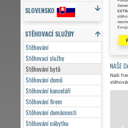
Pokud 
člene
SLOVENSKO
EXTR
stěhov
neome
Evrops
STĚHOVACÍ SLUŽBY
Stěhování
Stěhovací služby
NAŠE D
Stěhování bytů
Naši fra
Stěhování domů
stěhován
Stěhování kanceláří
STĚHOVÁNÍ JIČÍN - STĚHOVAC
Stěhování firem
Naše franchisová síť EXTRA STĚH
Stěhování domácností
stěhovací servis v Jičíně. Poskytu
Stěhování nábytku
stěhování NON-STOP 24 hodin den