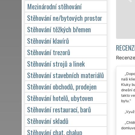
domácnosti, tak pro obchodní spo
Mezinárodní stěhování
kvalitně odvedené práce.
Stěhování ne/bytových prostor
Mám zájem o stěhování v 
Stěhování těžkých břemen
Stěhování klavírů
RECENZ
Stěhování trezorů
Recenze
Stěhování strojů a linek
Stěhování stavebních materiálů
Dopor
naši kli
Stěhování obchodů, prodejen
Kluky bu
dnešní d
Stěhování hotelů, ubytoven
takto v
bytu.
Stěhování restaurací, barů
Využi
Stěhování skladů
Chtěl
domluven
Stěhování chat, chalup