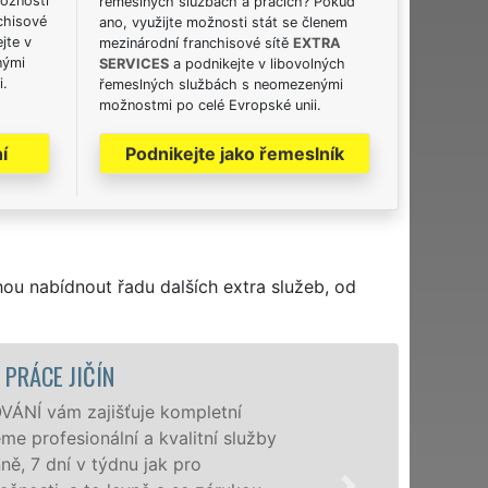
možnosti
řemeslných službách a pracích? Pokud
chisové
ano, využijte možnosti stát se členem
jte v
mezinárodní franchisové sítě
EXTRA
nými
SERVICES
a podnikejte v libovolných
i.
řemeslných službách s neomezenými
možnostmi po celé Evropské unii.
í
Podnikejte jako řemeslník
hou nabídnout řadu dalších extra služeb, od
STĚHOVACÍ SLUŽBA JIČÍN - STĚHOVA
Poskytujeme stěhovací služby v 
speciální stěhovací technikou. T
domácnostem i firmám v celém o