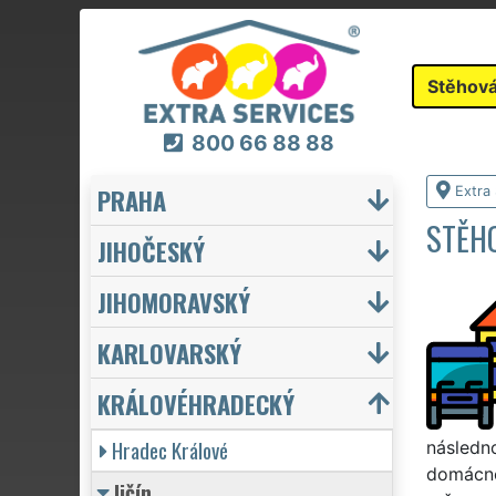
Stěhová
800 66 88 88
PRAHA
Extra
STĚHO
JIHOČESKÝ
JIHOMORAVSKÝ
KARLOVARSKÝ
KRÁLOVÉHRADECKÝ
Hradec Králové
následno
domácno
Jičín