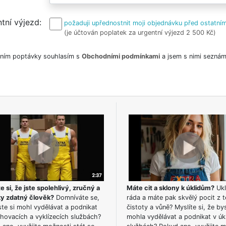
tní výjezd
požaduji upřednostnit moji objednávku před ostatním
(je účtován poplatek za urgentní výjezd 2 500 Kč)
ním poptávky souhlasím s
Obchodními podmínkami
a jsem s nimi seznám
e si, že jste spolehlivý, zručný a
Máte cit a sklony k úklidům?
Ukl
ky zdatný člověk?
Domníváte se,
ráda a máte pak skvělý pocit z t
te si mohl vydělávat a podnikat
čistoty a vůně? Myslíte si, že by
hovacích a vyklízecích službách?
mohla vydělávat a podnikat v úk