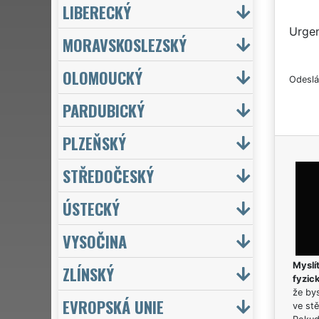
LIBERECKÝ
Urgen
MORAVSKOSLEZSKÝ
OLOMOUCKÝ
Odeslá
PARDUBICKÝ
PLZEŇSKÝ
STŘEDOČESKÝ
ÚSTECKÝ
VYSOČINA
Myslít
ZLÍNSKÝ
fyzic
že bys
EVROPSKÁ UNIE
ve stě