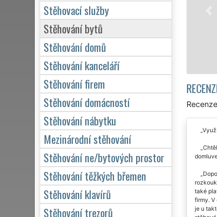
služby stěhování NON-STOP 24 ho
Stěhovací služby
domácnosti, tak pro obchodní spo
kvalitně odvedené práce.
Stěhování bytů
Stěhování domů
Mám zájem o stěhování v N
Stěhování kanceláří
Stěhování firem
RECENZ
Stěhování domácností
Recenze
Stěhování nábytku
Využi
Mezinárodní stěhování
Chtěl
Stěhování ne/bytových prostor
domluven
Stěhování těžkých břemen
Dopor
rozkouka
Stěhování klavírů
také pla
firmy. V
Stěhování trezorů
je u tak