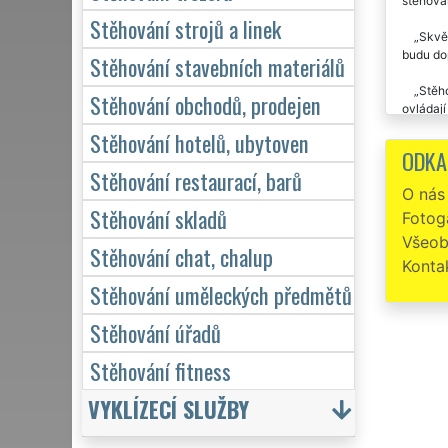
stěhován
Stěhování strojů a linek
Skvěl
budu dop
Stěhování stavebních materiálů
Stěho
Stěhování obchodů, prodejen
ovládají
Stěhování hotelů, ubytoven
Stěho
ODKA
Stěhování restaurací, barů
Stěho
O nás
poděkov
Stěhování skladů
Fotoga
Všeob
Stěhování chat, chalup
Konta
Stěhování uměleckých předmětů
Stěhování úřadů
Stěhování fitness
VYKLÍZECÍ SLUŽBY