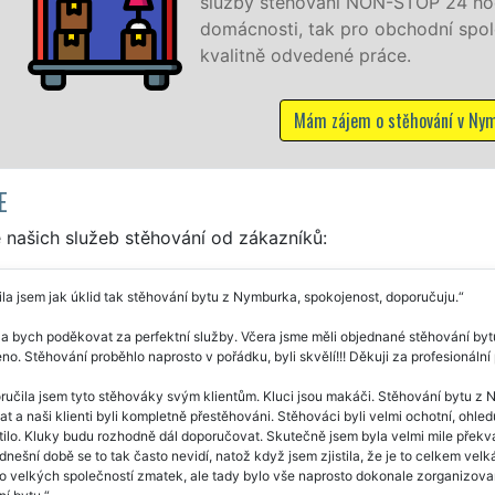
din denně, 7 dní v týdnu jak pro
lečnosti, a to levně a se zárukou
ymburce
E
 našich služeb stěhování od zákazníků:
la jsem jak úklid tak stěhování bytu z Nymburka, spokojenost, doporučuju.
a bych poděkovat za perfektní služby. Včera jsme měli objednané stěhování bytu
o. Stěhování proběhlo naprosto v pořádku, byli skvělí!!! Děkuji za profesionální 
učila jsem tyto stěhováky svým klientům. Kluci jsou makáči. Stěhování bytu z N
t a naši klienti byli kompletně přestěhováni. Stěhováci byli velmi ochotní, ohled
tilo. Kluky budu rozhodně dál doporučovat. Skutečně jsem byla velmi mile překv
 dnešní době se to tak často nevidí, natož když jsem zjistila, že je to celkem 
to velkých společností zmatek, ale tady bylo vše naprosto dokonale zorganizov