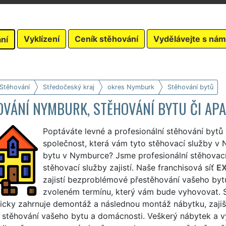
Vyklízení
Ceník stěhování
Vydělávejte s nám
ní
 Stěhování
Středočeský kraj
okres Nymburk
Stěhování bytů
OVÁNÍ NYMBURK, STĚHOVÁNÍ BYTU ČI A
Poptáváte levné a profesionální stěhování bytů
společnost, která vám tyto stěhovací služby v N
bytu v Nymburce? Jsme profesionální stěhovac
stěhovací služby zajistí. Naše franchisová síť
E
zajistí bezproblémové přestěhování vašeho byt
zvoleném termínu, který vám bude vyhovovat. 
icky zahrnuje demontáž a následnou montáž nábytku, zajiš
ní stěhování vašeho bytu a domácnosti. Veškerý nábytek a