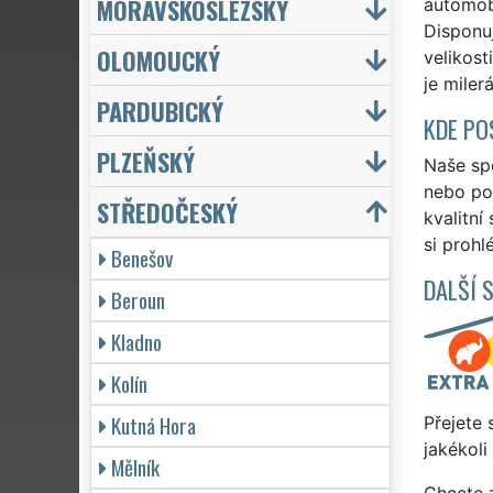
MORAVSKOSLEZSKÝ
automobi
Disponu
OLOMOUCKÝ
velikost
je miler
PARDUBICKÝ
KDE PO
PLZEŇSKÝ
Naše spo
nebo po 
STŘEDOČESKÝ
kvalitní
si prohl
Benešov
DALŠÍ 
Beroun
Kladno
Kolín
Kutná Hora
Přejete 
jakékoli
Mělník
Chcete z