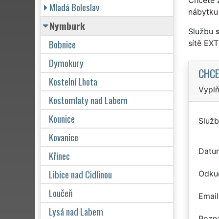
Mladá Boleslav
nábytku
Nymburk
Službu
Bobnice
sítě EX
Dymokury
CHCE
Kostelní Lhota
Vyplň
Kostomlaty nad Labem
Kounice
Služb
Kovanice
Datu
Křinec
Libice nad Cidlinou
Odku
Loučeň
Email
Lysá nad Labem
Pozn