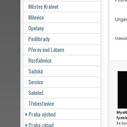
Městec Králové
Milovice
Urgen
Opolany
Poděbrady
Odeslá
Přerov nad Labem
Rozďalovice
Sadská
Semice
Sokoleč
Třebestovice
Praha-východ
Myslít
fyzic
Praha-západ
že bys