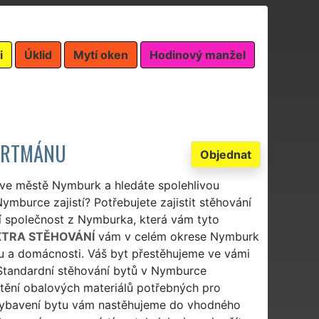
i
Úklid
Mytí oken
Hodinový manžel
PARTMÁNU
Objednat
 ve městě Nymburk a hledáte spolehlivou
ymburce zajistí? Potřebujete zajistit stěhování
í společnost z Nymburka, která vám tyto
XTRA STĚHOVÁNÍ
vám v celém okrese Nymburk
u a domácnosti. Váš byt přestěhujeme ve vámi
Standardní stěhování bytů v Nymburce
tění obalových materiálů potřebných pro
 vybavení bytu vám nastěhujeme do vhodného