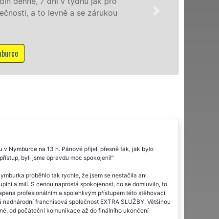
domácnostem i firmám v celém 
franchisové sítě EXTRA STĚHOVÁ
NON-STOP včetně víkendů a svát
Mám zájem o stěhovací služby v 
 v Nymburce na 13 h. Pánové přijeli přesně tak, jak bylo
přístup, byli jsme opravdu moc spokojeni!
ymburka proběhlo tak rychle, že jsem se nestačila ani
uplní a milí. S cenou naprostá spokojenost, co se domluvilo, to
apena profesionálním a spolehlivým přístupem této stěhovací
velká nadnárodní franchisová společnost EXTRA SLUŽBY. Většinou
ané, od počáteční komunikace až do finálního ukončení