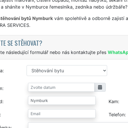
 a sháníte v Nymburce řemeslníka, zedníka nebo údržbáře?
stěhování bytů Nymburk
vám spolehlivě a odborně zajistí 
TRA SERVICES.
TE SE STĚHOVAT?
te následující formulář nebo nás kontaktujte přes
WhatsA
a
m
d
Kam
Telefon
ámka