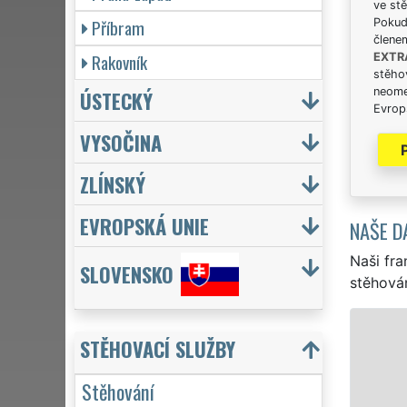
ve stě
Příbram
Pokud 
člene
Rakovník
EXTR
stěhov
neome
ÚSTECKÝ
Evrops
VYSOČINA
ZLÍNSKÝ
EVROPSKÁ UNIE
NAŠE D
Naši fra
SLOVENSKO
stěhován
STĚHOVÁNÍ NYMBURK - STĚHOVA
STĚHOVACÍ SLUŽBY
Naše franchisová síť EXTRA STĚH
Stěhování
stěhovací servis v Nymburce. Posk