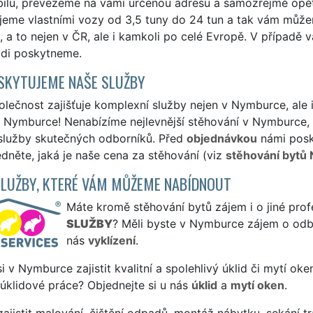
lu, převezeme na vámi určenou adresu a samozřejmě opět v
jeme vlastními vozy od 3,5 tuny do 24 tun a tak vám může
i, a to nejen v ČR, ale i kamkoli po celé Evropě. V případě
ádi poskytneme.
SKYTUJEME NAŠE SLUŽBY
lečnost zajišťuje komplexní služby nejen v Nymburce, ale
Nymburce! Nenabízíme nejlevnější stěhování v Nymburce, a
 služby skutečných odborníků. Před
objednávkou
námi posk
édněte, jaká je naše cena za stěhování (viz
stěhování bytů
SLUŽBY, KTERÉ VÁM MŮŽEME NABÍDNOUT
Máte kromě stěhování bytů zájem i o jiné prof
SLUŽBY
? Měli byste v Nymburce zájem o odbo
nás
vyklízení
.
si v Nymburce zajistit kvalitní a spolehlivý úklid či mytí ok
 úklidové práce? Objednejte si u nás
úklid
a
mytí oken
.
ajistit malování, čištění odpadů, montáž nábytku, sekání tr