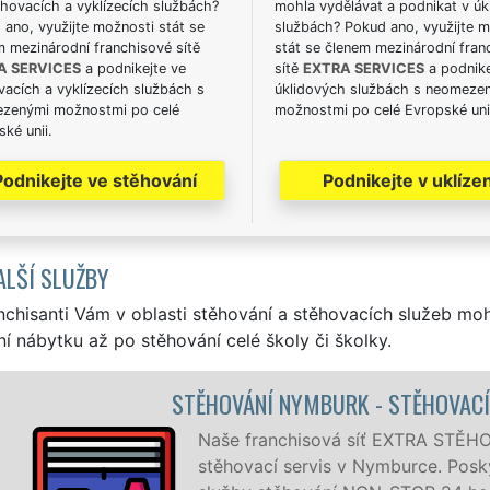
hovacích a vyklízecích službách?
mohla vydělávat a podnikat v úk
ano, využijte možnosti stát se
službách? Pokud ano, využijte 
m mezinárodní franchisové sítě
stát se členem mezinárodní fran
A SERVICES
a podnikejte ve
sítě
EXTRA SERVICES
a podnike
acích a vyklízecích službách s
úklidových službách s neomeze
zenými možnostmi po celé
možnostmi po celé Evropské uni
ké unii.
Podnikejte ve stěhování
Podnikejte v uklízen
ALŠÍ SLUŽBY
nchisanti Vám v oblasti stěhování a stěhovacích služeb mo
í nábytku až po stěhování celé školy či školky.
CÍ PRÁCE NYMBURK
OVÁNÍ vám zajišťuje kompletní
ytujeme profesionální a kvalitní