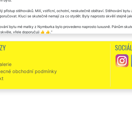
í bytu.
ý přístup stěhováků. Milí, vstřícní, ochotní, neskutečně obětaví. Stěhování bytu
oručovat. Kluci se skutečně nemají za co stydět. Byly naprosto skvělí stejně jak
vání bytu mé matky z Nymburka bylo provedeno naprosto luxusně. Pánům skutečn
 skvěle, vřele doporučuji 👍 👍.
vací firma EXTRA STĚHOVÁNÍ byla velmi profesionální při stěhování našeho bytu
ZY
SOCIÁL
vání bytu do Nymburka. Naprostá spokojenost. O vše se postarali, neměli jsme s
at. Určitě doporučuji využívat tuto společnost EXTRA SLUŽBY.
lerie
ecné obchodní podmínky
kt