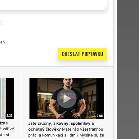
i
en.
ízíte
Jste zručný, šikovný, spolehlivý a
é zářivé
ochotný člověk?
Máte rád všestrannou
ste si
práci a komunikaci s lidmi? Myslíte si, že