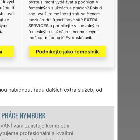
lidových
byste si mohl vydělávat a podnikat v
možnosti
řemeslných službách a pracích? Pokud
chisové
ano, využijte možnosti stát se členem
jte v
mezinárodní franchisové sítě
EXTRA
nými
SERVICES
a podnikejte v libovolných
i.
řemeslných službách s neomezenými
možnostmi po celé Evropské unii.
í
Podnikejte jako řemeslník
hou nabídnout řadu dalších extra služeb, od
STĚHOVACÍ SLUŽBA NYMBURK - STĚHOV
Poskytujeme stěhovací služby v
speciální stěhovací technikou. T