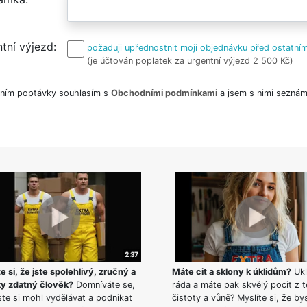
tní výjezd
požaduji upřednostnit moji objednávku před ostatním
(je účtován poplatek za urgentní výjezd 2 500 Kč)
ním poptávky souhlasím s
Obchodními podmínkami
a jsem s nimi seznám
e si, že jste spolehlivý, zručný a
Máte cit a sklony k úklidům?
Ukl
ky zdatný člověk?
Domníváte se,
ráda a máte pak skvělý pocit z t
te si mohl vydělávat a podnikat
čistoty a vůně? Myslíte si, že by