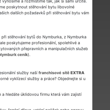
ynosíme a rozmístíme tak, jak si sami určíte.
me poskytnout stěhování bytu libovolné
 vašich dalších požadavků při stěhování bytu vám
 i při stěhování bytů do Nymburka, z Nymburka
le poskytujeme profesionální, spolehlivé a
ytovaných přepravních a manipulačních služeb
 Nymburk ceník
).
esionální služby naší
franchisové sítě
EXTRA
rné vyklízecí služby a práce? Objednejte si u
en a hledáte úklidovou firmu která vám zajistí
ávy, řezání dřeva, vrtání poliček nebo opravu