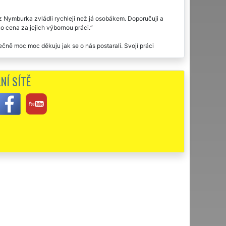
 z Nymburka zvládli rychleji než já osobákem. Doporučuji a
o cena za jejich výbornou práci.
ě moc moc děkuju jak se o nás postarali. Svojí práci
 v Nymburce, se službami jsme byli velice spokojeni.
NÍ SÍTĚ
 ničím žádné starosti. Chtěl bych pánům touto cestou