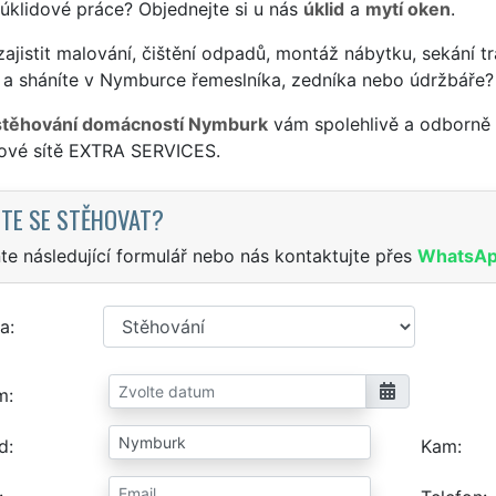
 úklidové práce? Objednejte si u nás
úklid
a
mytí oken
.
ajistit malování, čištění odpadů, montáž nábytku, sekání tr
 a sháníte v Nymburce řemeslníka, zedníka nebo údržbáře?
stěhování domácností Nymburk
vám spolehlivě a odborně 
sové sítě EXTRA SERVICES.
TE SE STĚHOVAT?
te následující formulář nebo nás kontaktujte přes
WhatsA
a
m
d
Kam