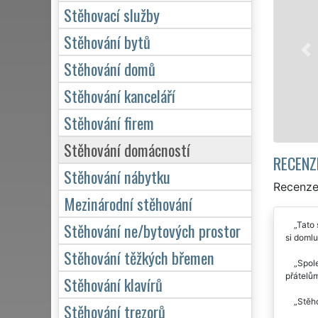
Naše franchisová síť EXTRA STĚH
Stěhovací služby
stěhovací servis v Nymburce. Posk
služby stěhování NON-STOP 24 ho
Stěhování bytů
domácnosti, tak pro obchodní spo
Stěhování domů
kvalitně odvedené práce.
Stěhování kanceláří
Mám zájem o stěhování v N
Stěhování firem
Stěhování domácností
RECENZ
Stěhování nábytku
Recenze
Mezinárodní stěhování
Stěhování ne/bytových prostor
Tato 
si domlu
Stěhování těžkých břemen
Spol
přátelům
Stěhování klavírů
Stěho
Stěhování trezorů