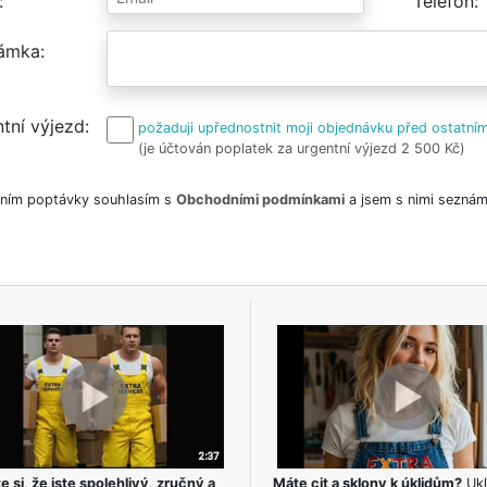
Telefon
ámka
tní výjezd
požaduji upřednostnit moji objednávku před ostatním
(je účtován poplatek za urgentní výjezd 2 500 Kč)
ním poptávky souhlasím s
Obchodními podmínkami
a jsem s nimi seznám
e si, že jste spolehlivý, zručný a
Máte cit a sklony k úklidům?
Ukl