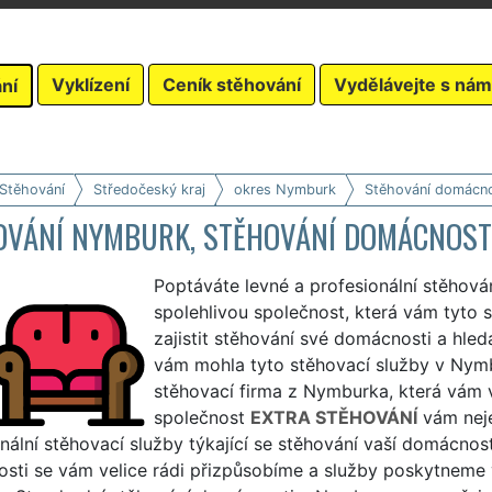
Vyklízení
Ceník stěhování
Vydělávejte s nám
ní
 Stěhování
Středočeský kraj
okres Nymburk
Stěhování domácno
OVÁNÍ NYMBURK, STĚHOVÁNÍ DOMÁCNOSTI
Poptáváte levné a profesionální stěhov
spolehlivou společnost, která vám tyto 
zajistit stěhování své domácnosti a hledá
vám mohla tyto stěhovací služby v Nymbu
stěhovací firma z Nymburka, která vám v
společnost
EXTRA STĚHOVÁNÍ
vám neje
nální stěhovací služby týkající se stěhování vaší domácnos
sti se vám velice rádi přizpůsobíme a služby poskytneme 