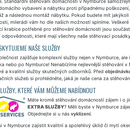
e. Standardní stěhování domácnosti v Nymburce samozřejm
domácího vybavení a nábytku proti případnému poškození,
 a následnou montáž nábytku. Pokud budete mít jakýkoli j
ti, milerádi vám ho dle našich možností splníme. Veškeré
í krabice potřebné pro stěhování domácnosti jsou součástí
í odpovědnosti, které mají všechny naše stěhovací posádky
SKYTUJEME NAŠE SLUŽBY
lečnost zajišťuje komplexní služby nejen v Nymburce, ale
a nebo po Nymburce! Nenabízíme nejlevnější stěhování v N
vé a kvalitní služby skutečných odborníků. Před
objednávk
čních služeb si prohlédněte, jaká je naše cena za stěhován
SLUŽBY, KTERÉ VÁM MŮŽEME NABÍDNOUT
Máte kromě stěhování domácností zájem i o jin
EXTRA SLUŽBY
? Měli byste v Nymburce záje
Objednejte si u nás
vyklízení
.
si v Nymburce zajistit kvalitní a spolehlivý úklid či mytí ok