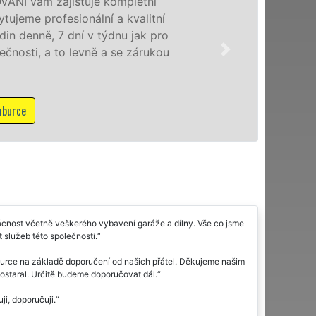
Poskytujeme stěhovací služby v
speciální stěhovací technikou. T
domácnostem i firmám v celém 
franchisové sítě EXTRA STĚHOVÁ
NON-STOP včetně víkendů a svát
Mám zájem o stěhovací služby v 
ácnost včetně veškerého vybavení garáže a dílny. Vše co jsme
 služeb této společnosti.
urce na základě doporučení od našich přátel. Děkujeme našim
postaral. Určitě budeme doporučovat dál.
i, doporučuji.