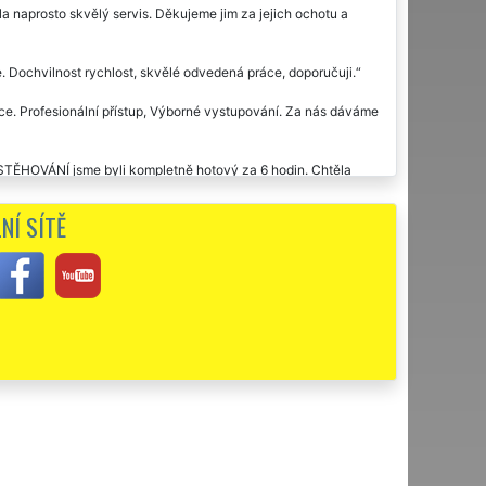
 naprosto skvělý servis. Děkujeme jim za jejich ochotu a
. Dochvilnost rychlost, skvělé odvedená práce, doporučuji.
rce. Profesionální přístup, Výborné vystupování. Za nás dáváme
STĚHOVÁNÍ jsme byli kompletně hotový za 6 hodin. Chtěla
 stěhováním nemají žádné zkušenosti. Rozhodně obdivuji jejich
NÍ SÍTĚ