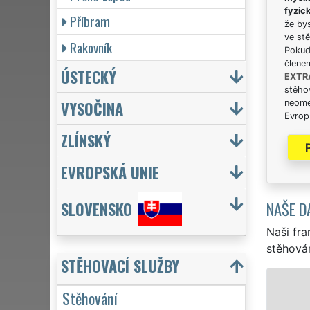
fyzic
Příbram
že bys
ve stě
Rakovník
Pokud 
člene
ÚSTECKÝ
EXTR
stěhov
VYSOČINA
neome
Evrops
ZLÍNSKÝ
EVROPSKÁ UNIE
NAŠE D
SLOVENSKO
Naši fra
stěhován
STĚHOVACÍ SLUŽBY
STĚHOVÁNÍ NYMBURK - STĚHOVA
Stěhování