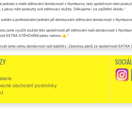
e jednalo o malé stěhování domácnosti v Nymburce, tato společnost nám poskytla
, s jakou nám poskytly své stěhovací služby. Děkujeme i za zajištění úklidu.
 solidní a profesionální jednání při domlouvání stěhování domácnosti v Nymburce
otu jsme využili služeb této společnosti při stěhování naší domácnosti v Nymbu
osti EXTRA STĚHOVÁNÍ palec nahoru 👍.
ovali jsme celou domácnost naší babičky. Zásluhou pánů ze společnosti EXTRA 
ům poděkovat a pochválit je za jejich přístup k nám, obyčejným lidem, kteří se
t a pracovitost. Vřele doporučuji.
ZY
SOCIÁL
lerie
ecné obchodní podmínky
kt