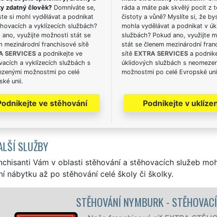
ky zdatný člověk?
Domníváte se,
ráda a máte pak skvělý pocit z t
te si mohl vydělávat a podnikat
čistoty a vůně? Myslíte si, že by
hovacích a vyklízecích službách?
mohla vydělávat a podnikat v úk
ano, využijte možnosti stát se
službách? Pokud ano, využijte 
m mezinárodní franchisové sítě
stát se členem mezinárodní fran
A SERVICES
a podnikejte ve
sítě
EXTRA SERVICES
a podnike
acích a vyklízecích službách s
úklidových službách s neomeze
zenými možnostmi po celé
možnostmi po celé Evropské uni
ké unii.
Podnikejte ve stěhování
Podnikejte v uklízen
ALŠÍ SLUŽBY
nchisanti Vám v oblasti stěhování a stěhovacích služeb mo
í nábytku až po stěhování celé školy či školky.
CÍ PRÁCE NYMBURK