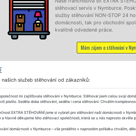
OVÁNÍ vám zajišťuje kompletní
ytujeme profesionální a kvalitní
din denně, 7 dní v týdnu jak pro
lečnosti, a to levně a se zárukou
ymburce
E
 našich služeb stěhování od zákazníků:
společnost mi zajišťovala stěhování v Nymburce. Stěhoval jsem celou svoji dom
vili platilo. Seděla doba stěhování, seděla i cena stěhování. Chválím komplexnost
ečnost EXTRA STĚHOVÁNÍ jsme si vybrali pro stěhování naší domácnosti v Nymb
 a hlavně děkujeme této stěhovací společnosti, která se u nás naprosto skvěle 
vání domácnosti v Nymburce – vše proběhlo v naprostém pořádku chválím, děkuj