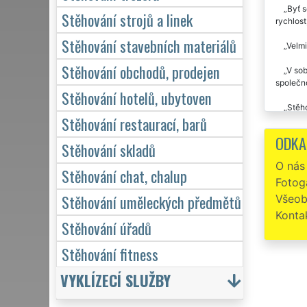
Byť s
Stěhování strojů a linek
rychlost
Stěhování stavebních materiálů
Velmi
Stěhování obchodů, prodejen
V sob
společn
Stěhování hotelů, ubytoven
Stěh
Stěhování restaurací, barů
bych pán
šikovnos
ODKA
Stěhování skladů
O nás
Stěhování chat, chalup
Fotoga
Stěhování uměleckých předmětů
Všeob
Konta
Stěhování úřadů
Stěhování fitness
VYKLÍZECÍ SLUŽBY