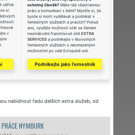
é zářivé
ochotný člověk?
Máte rád všestrannou
ste si
práci a komunikaci s lidmi? Myslíte si, že
lidových
byste si mohl vydělávat a podnikat v
možnosti
řemeslných službách a pracích? Pokud
chisové
ano, využijte možnosti stát se členem
jte v
mezinárodní franchisové sítě
EXTRA
nými
SERVICES
a podnikejte v libovolných
i.
řemeslných službách s neomezenými
možnostmi po celé Evropské unii.
í
Podnikejte jako řemeslník
hou nabídnout řadu dalších extra služeb, od
STĚHOVACÍ SLUŽBA NYMBURK - STĚHOV