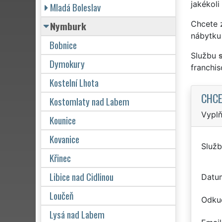
jakékoli
Mladá Boleslav
Nymburk
Chcete z
nábytku
Bobnice
Službu
Dymokury
franchi
Kostelní Lhota
CHCE
Kostomlaty nad Labem
Vyplň
Kounice
Kovanice
Služb
Křinec
Libice nad Cidlinou
Datu
Loučeň
Odku
Lysá nad Labem