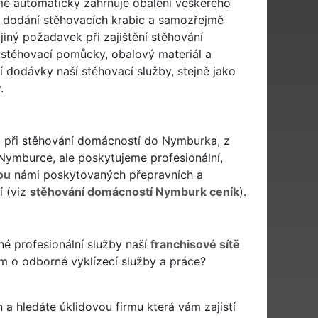
ě automaticky zahrnuje obalení veškerého
 dodání stěhovacích krabic a samozřejmě
iný požadavek při zajištění stěhování
 stěhovací pomůcky, obalový materiál a
 dodávky naší stěhovací služby, stejně jako
.
 i při stěhování domácností do Nymburka, z
ymburce, ale poskytujeme profesionální,
ou
námi poskytovaných přepravních a
í (viz
stěhování domácností Nymburk ceník
).
é profesionální služby naší
franchisové sítě
m o odborné vyklízecí služby a práce?
en a hledáte úklidovou firmu která vám zajistí