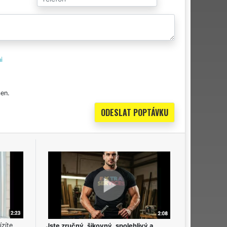
i
en.
ízíte
Jste zručný, šikovný, spolehlivý a