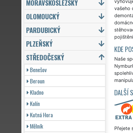
MORAVSKOSLEZSKÝ
vyhovuj
vašeho 
OLOMOUCKÝ
demontáž
domácnos
PARDUBICKÝ
stěhovac
pojištěn
PLZEŇSKÝ
KDE PO
STŘEDOČESKÝ
Naše spo
Nymburk
Benešov
spolehli
Beroun
manipula
DALŠÍ 
Kladno
Kolín
Kutná Hora
Mělník
Přejete 