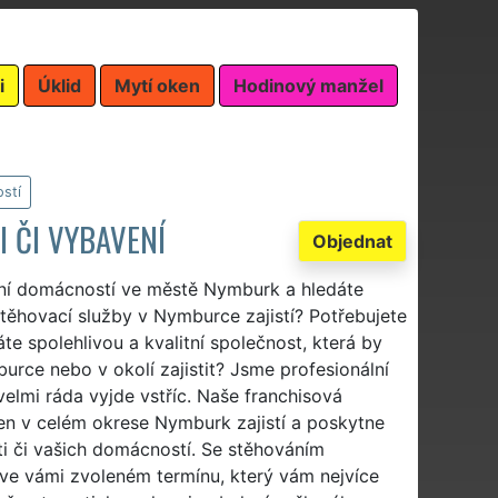
i
Úklid
Mytí oken
Hodinový manžel
stí
 ČI VYBAVENÍ
Objednat
ání domácností ve městě Nymburk a hledáte
stěhovací služby v Nymburce zajistí? Potřebujete
te spolehlivou a kvalitní společnost, která by
rce nebo v okolí zajistit? Jsme profesionální
elmi ráda vyjde vstříc. Naše franchisová
n v celém okrese Nymburk zajistí a poskytne
ti či vašich domácností. Se stěhováním
ve vámi zvoleném termínu, který vám nejvíce