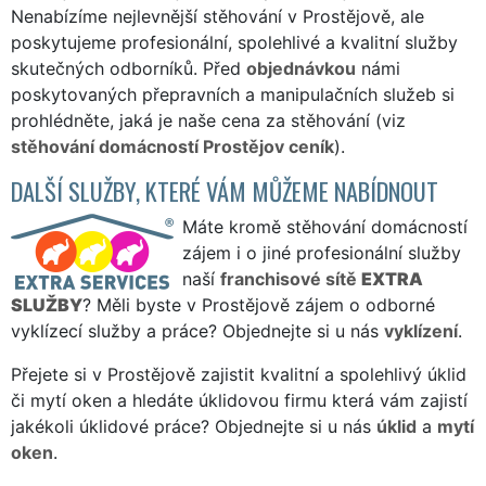
Nenabízíme nejlevnější stěhování v Prostějově, ale
poskytujeme profesionální, spolehlivé a kvalitní služby
skutečných odborníků. Před
objednávkou
námi
poskytovaných přepravních a manipulačních služeb si
prohlédněte, jaká je naše cena za stěhování (viz
stěhování domácností Prostějov ceník
).
DALŠÍ SLUŽBY, KTERÉ VÁM MŮŽEME NABÍDNOUT
Máte kromě stěhování domácností
zájem i o jiné profesionální služby
naší
franchisové sítě
EXTRA
SLUŽBY
? Měli byste v Prostějově zájem o odborné
vyklízecí služby a práce? Objednejte si u nás
vyklízení
.
Přejete si v Prostějově zajistit kvalitní a spolehlivý úklid
či mytí oken a hledáte úklidovou firmu která vám zajistí
jakékoli úklidové práce? Objednejte si u nás
úklid
a
mytí
oken
.