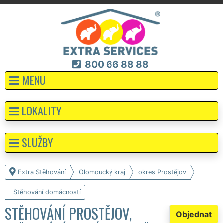
800 66 88 88
MENU
LOKALITY
SLUŽBY
Extra Stěhování
Olomoucký kraj
okres Prostějov
Stěhování domácností
STĚHOVÁNÍ PROSTĚJOV,
Objednat