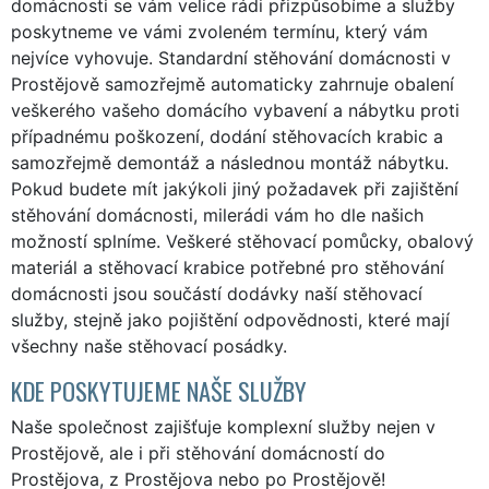
domácnosti se vám velice rádi přizpůsobíme a služby
poskytneme ve vámi zvoleném termínu, který vám
nejvíce vyhovuje. Standardní stěhování domácnosti v
Prostějově samozřejmě automaticky zahrnuje obalení
veškerého vašeho domácího vybavení a nábytku proti
případnému poškození, dodání stěhovacích krabic a
samozřejmě demontáž a následnou montáž nábytku.
Pokud budete mít jakýkoli jiný požadavek při zajištění
stěhování domácnosti, milerádi vám ho dle našich
možností splníme. Veškeré stěhovací pomůcky, obalový
materiál a stěhovací krabice potřebné pro stěhování
domácnosti jsou součástí dodávky naší stěhovací
služby, stejně jako pojištění odpovědnosti, které mají
všechny naše stěhovací posádky.
KDE POSKYTUJEME NAŠE SLUŽBY
Naše společnost zajišťuje komplexní služby nejen v
Prostějově, ale i při stěhování domácností do
Prostějova, z Prostějova nebo po Prostějově!