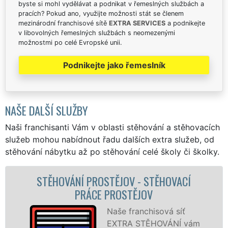
byste si mohl vydělávat a podnikat v řemeslných službách a
pracích? Pokud ano, využijte možnosti stát se členem
mezinárodní franchisové sítě
EXTRA SERVICES
a podnikejte
v libovolných řemeslných službách s neomezenými
možnostmi po celé Evropské unii.
Podnikejte jako řemeslník
NAŠE DALŠÍ SLUŽBY
Naši franchisanti Vám v oblasti stěhování a stěhovacích
služeb mohou nabídnout řadu dalších extra služeb, od
stěhování nábytku až po stěhování celé školy či školky.
STĚHOVACÍ
STĚHOVACÍ SLUŽBA PROSTĚ
V
STĚHOVACÍ FIRMA PROST
hisová síť
Poskytuj
ĚHOVÁNÍ vám
stěhovací