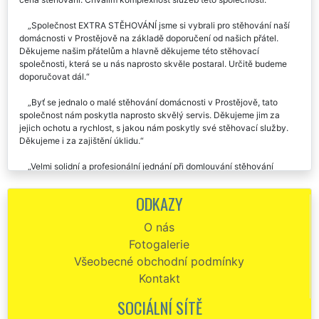
Společnost EXTRA STĚHOVÁNÍ jsme si vybrali pro stěhování naší
domácnosti v Prostějově na základě doporučení od našich přátel.
Děkujeme našim přátelům a hlavně děkujeme této stěhovací
společnosti, která se u nás naprosto skvěle postaral. Určitě budeme
doporučovat dál.
Byť se jednalo o malé stěhování domácnosti v Prostějově, tato
společnost nám poskytla naprosto skvělý servis. Děkujeme jim za
jejich ochotu a rychlost, s jakou nám poskytly své stěhovací služby.
Děkujeme i za zajištění úklidu.
Velmi solidní a profesionální jednání při domlouvání stěhování
domácnosti v Prostějově. Dochvilnost rychlost, skvělé odvedená
práce, doporučuji.
ODKAZY
V sobotu jsme využili služeb této společnosti při stěhování naší
O nás
domácnosti v Prostějově. Profesionální přístup, Výborné vystupování.
Fotogalerie
Za nás dáváme společnosti EXTRA STĚHOVÁNÍ palec nahoru 👍.
Všeobecné obchodní podmínky
Stěhovali jsme celou domácnost naší babičky. Zásluhou pánů ze
Kontakt
společnosti EXTRA STĚHOVÁNÍ jsme byli kompletně hotový za 6
hodin. Chtěla bych pánům poděkovat a pochválit je za jejich přístup k
SOCIÁLNÍ SÍTĚ
nám, obyčejným lidem, kteří se stěhováním nemají žádné zkušenosti.