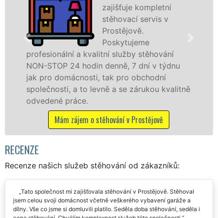
ompletní
Prostějov
servis v
špičkové 
.
speciální
me
technikou
stěhování
služby zajišťujeme domácnostem i
ní v týdnu
celém okresu Prostějov se zárukou
bchodní
franchisové sítě EXTRA STĚHOVÁN
rukou kvalitně
Nabízíme stěhovací služby NON-
včetně víkendů a svátků bez přípl
stějově
Mám zájem o stěhovací služby v Pro
RECENZE
Recenze našich služeb stěhování od zákazníků:
Tato společnost mi zajišťovala stěhování v Prostějově. Stěhoval
jsem celou svoji domácnost včetně veškerého vybavení garáže a
dílny. Vše co jsme si domluvili platilo. Seděla doba stěhování, seděla i
cena stěhování. Chválím komplexnost služeb této společnosti.