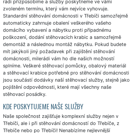
rádi přizpůsobíme a služby poskytneme ve vámi
zvoleném termínu, který vám nejvíce vyhovuje.
Standardní stěhování domácnosti v Třebíči samozřejmě
automaticky zahrnuje obalení veškerého vašeho
domácího vybavení a nábytku proti případnému
poškození, dodání stěhovacích krabic a samozřejmě
demontáž a následnou montáž nábytku. Pokud budete
mít jakýkoli jiný požadavek při zajištění stěhování
domácnosti, milerádi vám ho dle našich možností
splníme. Veškeré stěhovací pomůcky, obalový materiál
a stěhovací krabice potřebné pro stěhování domácnosti
jsou součástí dodávky naší stěhovací služby, stejně jako
pojištění odpovědnosti, které mají všechny naše
stěhovací posádky.
KDE POSKYTUJEME NAŠE SLUŽBY
Naše společnost zajišťuje komplexní služby nejen v
Třebíči, ale i při stěhování domácností do Třebíče, z
Třebíče nebo po Třebíči! Nenabízíme nejlevnější