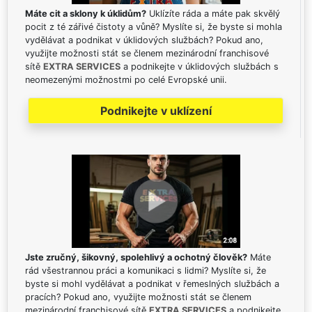
Máte cit a sklony k úklidům?
Uklízíte ráda a máte pak skvělý
pocit z té zářivé čistoty a vůně? Myslíte si, že byste si mohla
vydělávat a podnikat v úklidových službách? Pokud ano,
využijte možnosti stát se členem mezinárodní franchisové
sítě
EXTRA SERVICES
a podnikejte v úklidových službách s
neomezenými možnostmi po celé Evropské unii.
Podnikejte v uklízení
Jste zručný, šikovný, spolehlivý a ochotný člověk?
Máte
rád všestrannou práci a komunikaci s lidmi? Myslíte si, že
byste si mohl vydělávat a podnikat v řemeslných službách a
pracích? Pokud ano, využijte možnosti stát se členem
mezinárodní franchisové sítě
EXTRA SERVICES
a podnikejte