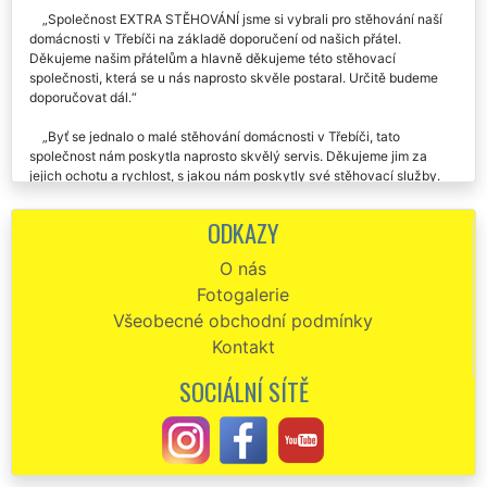
stěhování. Chválím komplexnost služeb této společnosti.
Společnost EXTRA STĚHOVÁNÍ jsme si vybrali pro stěhování naší
domácnosti v Třebíči na základě doporučení od našich přátel.
Děkujeme našim přátelům a hlavně děkujeme této stěhovací
společnosti, která se u nás naprosto skvěle postaral. Určitě budeme
doporučovat dál.
Byť se jednalo o malé stěhování domácnosti v Třebíči, tato
společnost nám poskytla naprosto skvělý servis. Děkujeme jim za
jejich ochotu a rychlost, s jakou nám poskytly své stěhovací služby.
Děkujeme i za zajištění úklidu.
ODKAZY
Velmi solidní a profesionální jednání při domlouvání stěhování
domácnosti v Třebíči. Dochvilnost rychlost, skvělé odvedená práce,
O nás
doporučuji.
Fotogalerie
V sobotu jsme využili služeb této společnosti při stěhování naší
Všeobecné obchodní podmínky
domácnosti v Třebíči. Profesionální přístup, Výborné vystupování. Za
Kontakt
nás dáváme společnosti EXTRA STĚHOVÁNÍ palec nahoru 👍.
SOCIÁLNÍ SÍTĚ
Stěhovali jsme celou domácnost naší babičky. Zásluhou pánů ze
společnosti EXTRA STĚHOVÁNÍ jsme byli kompletně hotový za 6
hodin. Chtěla bych pánům poděkovat a pochválit je za jejich přístup k
nám, obyčejným lidem, kteří se stěhováním nemají žádné zkušenosti.