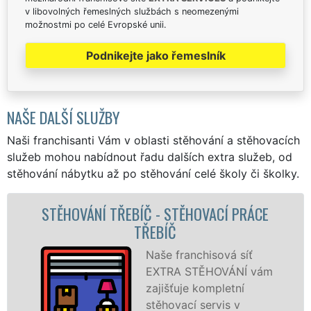
v libovolných řemeslných službách s neomezenými
možnostmi po celé Evropské unii.
Podnikejte jako řemeslník
NAŠE DALŠÍ SLUŽBY
Naši franchisanti Vám v oblasti stěhování a stěhovacích
služeb mohou nabídnout řadu dalších extra služeb, od
stěhování nábytku až po stěhování celé školy či školky.
PRÁCE
STĚHOVACÍ SLUŽBA TŘEBÍČ - STĚHOV
FIRMA TŘEBÍČ
síť
Poskytujeme
NÍ vám
stěhovací služb
ní
Třebíči na špičk
v
úrovni se speciá