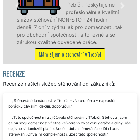
eme
stěhovací
alitní
technikou. Tyto
služby zajišťujeme domácnostem i firmá
ti, tak
celém okresu Třebíč se zárukou kvality
a se
franchisové sítě EXTRA STĚHOVÁNÍ.
Nabízíme stěhovací služby NON-STOP
včetně víkendů a svátků bez příplatků.
Mám zájem o stěhovací služby v Třebíči
RECENZE
Recenze našich služeb stěhování od zákazníků:
Stěhování domácnosti v Třebíči – vše proběhlo v naprostém
pořádku chválím, děkuji, doporučuji.
Tato společnost mi zajišťovala stěhování v Třebíči. Stěhoval jsem
celou svoji domácnost včetně veškerého vybavení garáže a dílny. Vše
co jsme si domluvili platilo. Seděla doba stěhování, seděla i cena