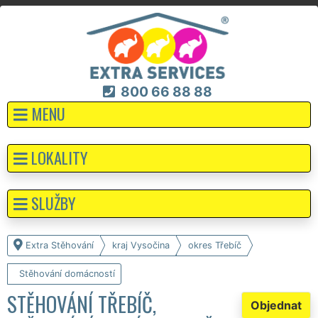
800 66 88 88
MENU
LOKALITY
SLUŽBY
Extra Stěhování
kraj Vysočina
okres Třebíč
Stěhování domácností
STĚHOVÁNÍ TŘEBÍČ,
Objednat