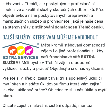
stěhování v Třebíči, ale poskytujeme profesionální,
spolehlivé a kvalitní služby skutečných odborníků. Před
objednávkou
námi poskytovaných přepravních a
manipulačních služeb si prohlédněte, jaká je naše cena
za stěhování (viz
stěhování domácností Třebíč ceník
).
DALŠÍ SLUŽBY, KTERÉ VÁM MŮŽEME NABÍDNOUT
Máte kromě stěhování domácností
zájem i o jiné profesionální služby
naší
franchisové sítě
EXTRA
SLUŽBY
? Měli byste v Třebíči zájem o odborné
vyklízecí služby a práce? Objednejte si u nás
vyklízení
.
Přejete si v Třebíči zajistit kvalitní a spolehlivý úklid či
mytí oken a hledáte úklidovou firmu která vám zajistí
jakékoli úklidové práce? Objednejte si u nás
úklid
a
mytí
oken
.
Chcete zajistit malování, čištění odpadů, montáž