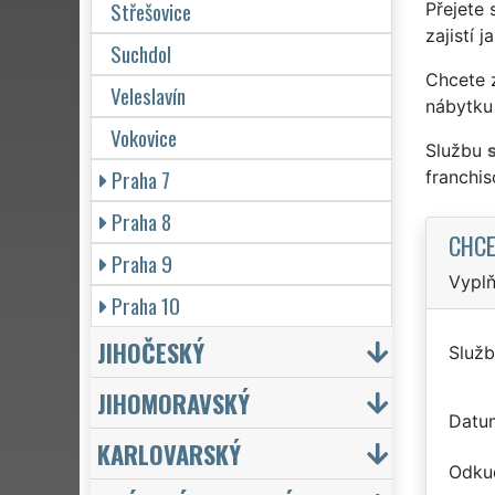
Střešovice
Přejete 
zajistí 
Suchdol
Chcete z
Veleslavín
nábytku 
Vokovice
Službu
Praha 7
franchi
Praha 8
CHCE
Praha 9
Vyplň
Praha 10
JIHOČESKÝ
Služb
JIHOMORAVSKÝ
Datu
KARLOVARSKÝ
Odku