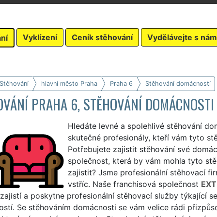
Vyklízení
Ceník stěhování
Vydělávejte s nám
ní
 Stěhování
hlavní město Praha
Praha 6
Stěhování domácností
VÁNÍ PRAHA 6, STĚHOVÁNÍ DOMÁCNOSTI 
Hledáte levné a spolehlivé stěhování do
skutečné profesionály, kteří vám tyto stě
Potřebujete zajistit stěhování své domácn
společnost, která by vám mohla tyto stě
zajistit? Jsme profesionální stěhovací fi
vstříc. Naše franchisová společnost
EXT
zajistí a poskytne profesionální stěhovací služby týkající 
stí. Se stěhováním domácnosti se vám velice rádi přizpů