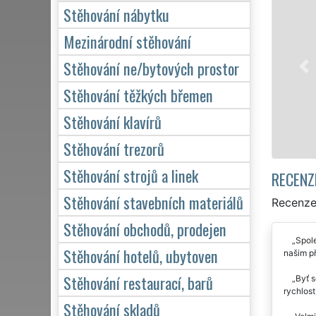
Stěhování nábytku
Naše franchisová
stěhovací servis 
Mezinárodní stěhování
služby stěhování
Stěhování ne/bytových prostor
domácnosti, tak p
kvalitně odveden
Stěhování těžkých břemen
Stěhování klavírů
Mám zá
Stěhování trezorů
Stěhování strojů a linek
RECENZ
Stěhování stavebních materiálů
Recenze
Stěhování obchodů, prodejen
Spole
Stěhování hotelů, ubytoven
našim př
Stěhování restaurací, barů
Byť s
rychlost
Stěhování skladů