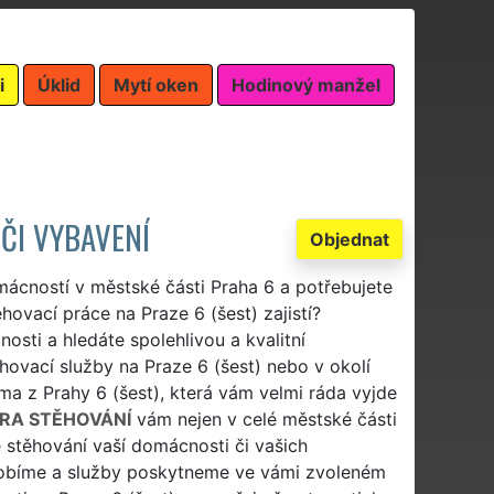
i
Úklid
Mytí oken
Hodinový manžel
ČI VYBAVENÍ
Objednat
mácností v městské části Praha 6 a potřebujete
hovací práce na Praze 6 (šest) zajistí?
osti a hledáte spolehlivou a kvalitní
hovací služby na Praze 6 (šest) nebo v okolí
rma z Prahy 6 (šest), která vám velmi ráda vyjde
RA STĚHOVÁNÍ
vám nejen v celé městské části
se stěhování vaší domácnosti či vašich
sobíme a služby poskytneme ve vámi zvoleném