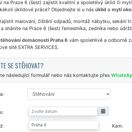
si na Praze 6 (šest) zajistit kvalitní a spolehlivý úklid či m
jakékoli úklidové práce? Objednejte si u nás
úklid
a
mytí oke
ajistit malování, čištění odpadů, montáž nábytku, sekání tr
a sháníte na Praze 6 (šest) řemeslníka, zedníka nebo údrž
stěhování domácností Praha 6
vám spolehlivě a odborně za
sové sítě EXTRA SERVICES.
TE SE STĚHOVAT?
te následující formulář nebo nás kontaktujte přes
WhatsA
a
m
d
Kam