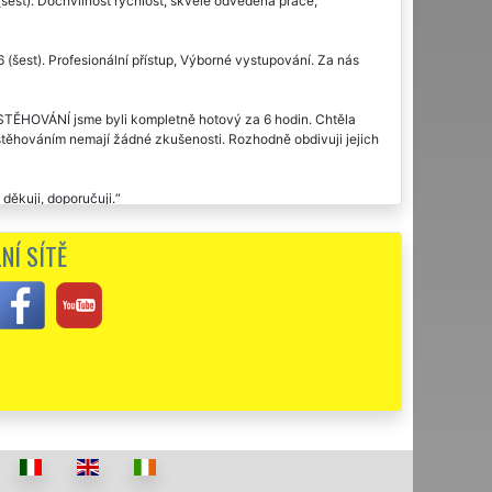
(šest). Dochvilnost rychlost, skvělé odvedená práce,
 (šest). Profesionální přístup, Výborné vystupování. Za nás
STĚHOVÁNÍ jsme byli kompletně hotový za 6 hodin. Chtěla
 stěhováním nemají žádné zkušenosti. Rozhodně obdivuji jejich
děkuji, doporučuji.
ji domácnost včetně veškerého vybavení garáže a dílny. Vše co
NÍ SÍTĚ
xnost služeb této společnosti.