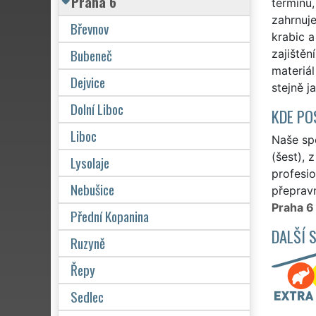
Praha 6
termínu
zahrnuj
Břevnov
krabic 
Bubeneč
zajištěn
materiál
Dejvice
stejně j
Dolní Liboc
KDE PO
Liboc
Naše spo
(šest), 
Lysolaje
profesio
Nebušice
přepravn
Praha 6
Přední Kopanina
DALŠÍ 
Ruzyně
Řepy
Sedlec