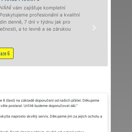
Poskytujeme stě
se speciální stě
domácnostem i f
franchisové sí
NON-STOP včetn
Mám zájem o s
 6 (šest) na základě doporučení od našich přátel. Děkujeme
kvěle postaral. Určitě budeme doporučovat dál.
skytla naprosto skvělý servis. Děkujeme jim za jejich ochotu a