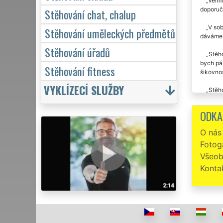
Velmi
doporuču
Stěhování chat, chalup
V sob
Stěhování uměleckých předmětů
dáváme 
Stěhování úřadů
Stěh
bych pán
Stěhování fitness
šikovnos
VYKLÍZECÍ SLUŽBY
Stěho
Tato 
ODKA
jsme si 
O nás
Fotoga
Všeob
Konta