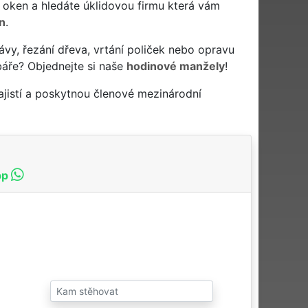
ytí oken a hledáte úklidovou firmu která vám
n
.
ávy, řezání dřeva, vrtání poliček nebo opravu
báře? Objednejte si naše
hodinové manžely
!
jistí a poskytnou členové mezinárodní
pp