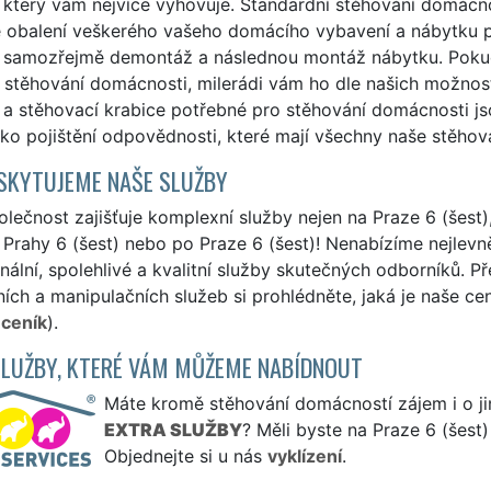
, který vám nejvíce vyhovuje. Standardní stěhování domácn
e obalení veškerého vašeho domácího vybavení a nábytku p
a samozřejmě demontáž a následnou montáž nábytku. Pokud 
í stěhování domácnosti, milerádi vám ho dle našich možno
 a stěhovací krabice potřebné pro stěhování domácnosti js
ako pojištění odpovědnosti, které mají všechny naše stěhov
SKYTUJEME NAŠE SLUŽBY
lečnost zajišťuje komplexní služby nejen na Praze 6 (šest)
z Prahy 6 (šest) nebo po Praze 6 (šest)! Nenabízíme nejlevn
nální, spolehlivé a kvalitní služby skutečných odborníků. P
ích a manipulačních služeb si prohlédněte, jaká je naše ce
 ceník
).
SLUŽBY, KTERÉ VÁM MŮŽEME NABÍDNOUT
Máte kromě stěhování domácností zájem i o jin
EXTRA SLUŽBY
? Měli byste na Praze 6 (šest
Objednejte si u nás
vyklízení
.