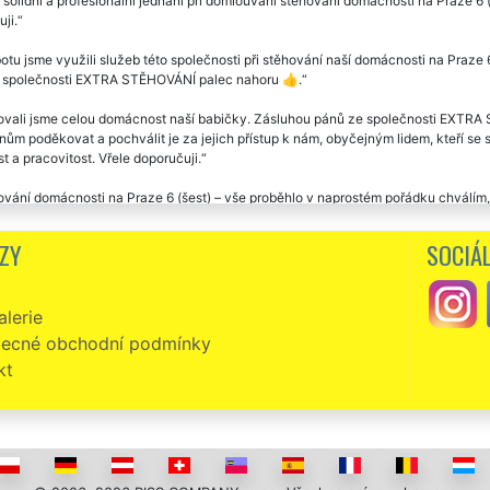
 solidní a profesionální jednání při domlouvání stěhování domácnosti na Praze 6 
ji.
otu jsme využili služeb této společnosti při stěhování naší domácnosti na Praze 6
společnosti EXTRA STĚHOVÁNÍ palec nahoru 👍.
ovali jsme celou domácnost naší babičky. Zásluhou pánů ze společnosti EXTRA 
ům poděkovat a pochválit je za jejich přístup k nám, obyčejným lidem, kteří se
t a pracovitost. Vřele doporučuji.
vání domácnosti na Praze 6 (šest) – vše proběhlo v naprostém pořádku chválím, 
společnost mi zajišťovala stěhování na Praze 6 (šest). Stěhoval jsem celou svo
ZY
SOCIÁL
domluvili platilo. Seděla doba stěhování, seděla i cena stěhování. Chválím komple
lerie
ecné obchodní podmínky
kt