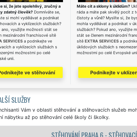
e si, že jste spolehlivý, zručný a
Máte cit a sklony k úklidům?
Ukl
ky zdatný člověk?
Domníváte se,
ráda a máte pak skvělý pocit z t
te si mohl vydělávat a podnikat
čistoty a vůně? Myslíte si, že by
hovacích a vyklízecích službách?
mohla vydělávat a podnikat v úk
ano, využijte možnosti stát se
službách? Pokud ano, využijte 
m mezinárodní franchisové sítě
stát se členem mezinárodní fran
A SERVICES
a podnikejte ve
sítě
EXTRA SERVICES
a podnike
acích a vyklízecích službách s
úklidových službách s neomeze
zenými možnostmi po celé
možnostmi po celé Evropské uni
ké unii.
Podnikejte ve stěhování
Podnikejte v uklízen
ALŠÍ SLUŽBY
nchisanti Vám v oblasti stěhování a stěhovacích služeb mo
í nábytku až po stěhování celé školy či školky.
 6 - STĚHOVACÍ PRÁCE PRAHA 6