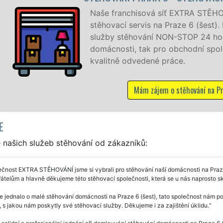
 síť EXTRA STĚHOVÁNÍ vám zajišťuje kompletní
na Praze 6 (šest). Poskytujeme profesionální a kvalitní
 NON-STOP 24 hodin denně, 7 dní v týdnu jak pro
ro obchodní společnosti, a to levně a se zárukou
é práce.
jem o stěhování na Praze 6
E
 našich služeb stěhování od zákazníků:
čnost EXTRA STĚHOVÁNÍ jsme si vybrali pro stěhování naší domácnosti na Praze
átelům a hlavně děkujeme této stěhovací společnosti, která se u nás naprosto s
e jednalo o malé stěhování domácnosti na Praze 6 (šest), tato společnost nám po
, s jakou nám poskytly své stěhovací služby. Děkujeme i za zajištění úklidu.