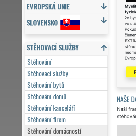
EVROPSKÁ UNIE
Myslít
fyzic
že bys
SLOVENSKO
ve stě
Pokud 
člene
EXTR
STĚHOVACÍ SLUŽBY
stěhov
neome
Evrops
Stěhování
Stěhovací služby
Stěhování bytů
Stěhování domů
NAŠE D
Stěhování kanceláří
Naši fra
stěhován
Stěhování firem
Stěhování domácností
STĚHOVÁNÍ PRAHA