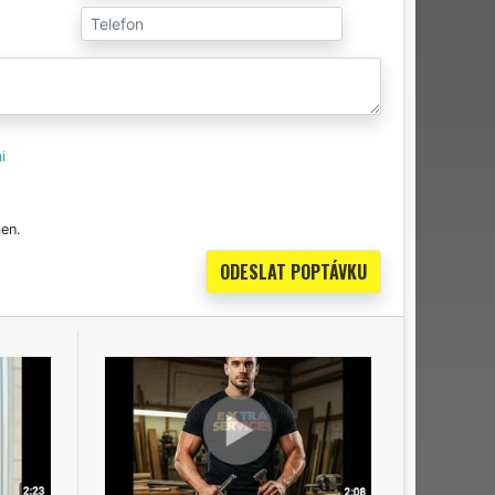
i
en.