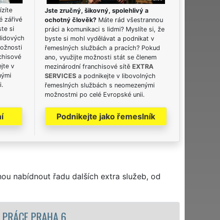
ízíte
Jste zručný, šikovný, spolehlivý a
é zářivé
ochotný člověk?
Máte rád všestrannou
ste si
práci a komunikaci s lidmi? Myslíte si, že
lidových
byste si mohl vydělávat a podnikat v
možnosti
řemeslných službách a pracích? Pokud
chisové
ano, využijte možnosti stát se členem
jte v
mezinárodní franchisové sítě
EXTRA
nými
SERVICES
a podnikejte v libovolných
i.
řemeslných službách s neomezenými
možnostmi po celé Evropské unii.
í
Podnikejte jako řemeslník
hou nabídnout řadu dalších extra služeb, od
STĚHOVACÍ SLUŽBA PRA