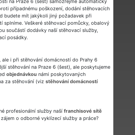
osti na Praze 6 (šest) samozřejmě automaticky
roti případnému poškození, dodání stěhovacích
budete mít jakýkoli jiný požadavek při
stí splníme. Veškeré stěhovací pomůcky, obalový
ou součástí dodávky naší stěhovací služby,
ací posádky.
, ale i při stěhování domácností do Prahy 6
ější stěhování na Praze 6 (šest), ale poskytujeme
řed
objednávkou
námi poskytovaných
na za stěhování (viz
stěhování domácností
é profesionální služby naší
franchisové sítě
) zájem o odborné vyklízecí služby a práce?