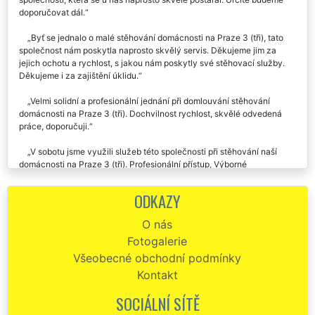
doporučovat dál.
Byť se jednalo o malé stěhování domácnosti na Praze 3 (tři), tato
společnost nám poskytla naprosto skvělý servis. Děkujeme jim za
jejich ochotu a rychlost, s jakou nám poskytly své stěhovací služby.
Děkujeme i za zajištění úklidu.
Velmi solidní a profesionální jednání při domlouvání stěhování
domácnosti na Praze 3 (tři). Dochvilnost rychlost, skvělé odvedená
práce, doporučuji.
V sobotu jsme využili služeb této společnosti při stěhování naší
domácnosti na Praze 3 (tři). Profesionální přístup, Výborné
vystupování. Za nás dáváme společnosti EXTRA STĚHOVÁNÍ palec
nahoru 👍.
ODKAZY
Stěhovali jsme celou domácnost naší babičky. Zásluhou pánů ze
O nás
společnosti EXTRA STĚHOVÁNÍ jsme byli kompletně hotový za 6
Fotogalerie
hodin. Chtěla bych pánům poděkovat a pochválit je za jejich přístup k
nám, obyčejným lidem, kteří se stěhováním nemají žádné zkušenosti.
Všeobecné obchodní podmínky
Rozhodně obdivuji jejich šikovnost a pracovitost. Vřele doporučuji.
Kontakt
Stěhování domácnosti na Praze 3 (tři) – vše proběhlo v naprostém
SOCIÁLNÍ SÍTĚ
pořádku chválím, děkuji, doporučuji.