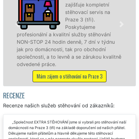
ompletní
Praze 3 (t
servis na
špičkové 
).
speciální
me
technikou
stěhování
služby zajišťujeme domácnostem i
ní v týdnu
celém okresu Praha 3 se zárukou k
bchodní
franchisové sítě EXTRA STĚHOVÁN
rukou kvalitně
Nabízíme stěhovací služby NON-
včetně víkendů a svátků bez přípl
raze 3
Mám zájem o stěhovací služby na P
RECENZE
Recenze našich služeb stěhování od zákazníků:
Společnost EXTRA STĚHOVÁNÍ jsme si vybrali pro stěhování naší
domácnosti na Praze 3 (tři) na základě doporučení od našich přátel.
Děkujeme našim přátelům a hlavně děkujeme této stěhovací
společnosti, která se u nás naprosto skvěle postaral. Určitě budeme