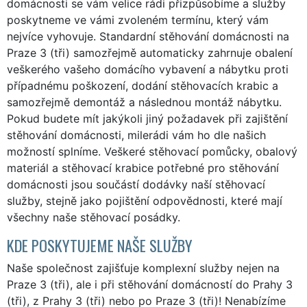
domácnosti se vám velice rádi přizpůsobíme a služby
poskytneme ve vámi zvoleném termínu, který vám
nejvíce vyhovuje. Standardní stěhování domácnosti na
Praze 3 (tři) samozřejmě automaticky zahrnuje obalení
veškerého vašeho domácího vybavení a nábytku proti
případnému poškození, dodání stěhovacích krabic a
samozřejmě demontáž a následnou montáž nábytku.
Pokud budete mít jakýkoli jiný požadavek při zajištění
stěhování domácnosti, milerádi vám ho dle našich
možností splníme. Veškeré stěhovací pomůcky, obalový
materiál a stěhovací krabice potřebné pro stěhování
domácnosti jsou součástí dodávky naší stěhovací
služby, stejně jako pojištění odpovědnosti, které mají
všechny naše stěhovací posádky.
KDE POSKYTUJEME NAŠE SLUŽBY
Naše společnost zajišťuje komplexní služby nejen na
Praze 3 (tři), ale i při stěhování domácností do Prahy 3
(tři), z Prahy 3 (tři) nebo po Praze 3 (tři)! Nenabízíme