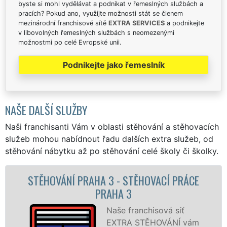
byste si mohl vydělávat a podnikat v řemeslných službách a
pracích? Pokud ano, využijte možnosti stát se členem
mezinárodní franchisové sítě
EXTRA SERVICES
a podnikejte
v libovolných řemeslných službách s neomezenými
možnostmi po celé Evropské unii.
Podnikejte jako řemeslník
NAŠE DALŠÍ SLUŽBY
Naši franchisanti Vám v oblasti stěhování a stěhovacích
služeb mohou nabídnout řadu dalších extra služeb, od
stěhování nábytku až po stěhování celé školy či školky.
OVACÍ PRÁCE
STĚHOVACÍ SLUŽBA PRAHA
STĚHOVACÍ FIRMA PRAH
hisová síť
Poskytuj
ĚHOVÁNÍ vám
stěhovací