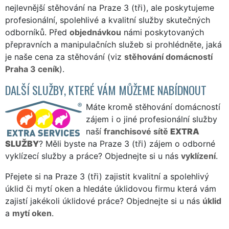
nejlevnější stěhování na Praze 3 (tři), ale poskytujeme
profesionální, spolehlivé a kvalitní služby skutečných
odborníků. Před
objednávkou
námi poskytovaných
přepravních a manipulačních služeb si prohlédněte, jaká
je naše cena za stěhování (viz
stěhování domácností
Praha 3 ceník
).
DALŠÍ SLUŽBY, KTERÉ VÁM MŮŽEME NABÍDNOUT
Máte kromě stěhování domácností
zájem i o jiné profesionální služby
naší
franchisové sítě
EXTRA
SLUŽBY
? Měli byste na Praze 3 (tři) zájem o odborné
vyklízecí služby a práce? Objednejte si u nás
vyklízení
.
Přejete si na Praze 3 (tři) zajistit kvalitní a spolehlivý
úklid či mytí oken a hledáte úklidovou firmu která vám
zajistí jakékoli úklidové práce? Objednejte si u nás
úklid
a
mytí oken
.