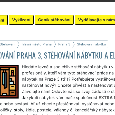
Vyklízení
Ceník stěhování
Vydělávejte s nám
ní
 Stěhování
hlavní město Praha
Praha 3
Stěhování nábytku
VÁNÍ PRAHA 3, STĚHOVÁNÍ NÁBYTKU A E
Hledáte levné a spolehlivé stěhování nábytku v
profesionály, kteří vám tyto stěhovací práce na 
nábytek na Praze 3 (tři)? Potřebujete vystěhovat
nastěhovat nový? Chcete přivézt a nastěhovat
Zavolejte nám! Oslovte nás se svojí žádostí o st
Jakýkoli nábytek vám naše společnost
EXTRA 
e nebo sestaví. Ať už chcete přestěhovat, vystěhovat nebo
poličky, stoly, židle, postele, válendy či kancelářský náby