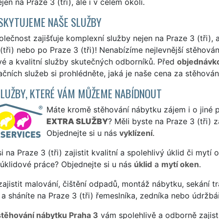
jen na Praze 3 (tři), ale i v celém okolí.
SKYTUJEME NAŠE SLUŽBY
lečnost zajišťuje komplexní služby nejen na Praze 3 (tři), al
(tři) nebo po Praze 3 (tři)! Nenabízíme nejlevnější stěhován
vé a kvalitní služby skutečných odborníků. Před
objednávk
čních služeb si prohlédněte, jaká je naše cena za stěhován
SLUŽBY, KTERÉ VÁM MŮŽEME NABÍDNOUT
Máte kromě stěhování nábytku zájem i o jiné p
EXTRA SLUŽBY
? Měli byste na Praze 3 (tři)
Objednejte si u nás
vyklízení
.
si na Praze 3 (tři) zajistit kvalitní a spolehlivý úklid či myt
 úklidové práce? Objednejte si u nás
úklid
a
mytí oken
.
ajistit malování, čištění odpadů, montáž nábytku, sekání tr
a sháníte na Praze 3 (tři) řemeslníka, zedníka nebo údržbá
stěhování nábytku Praha 3
vám spolehlivě a odborně zajist