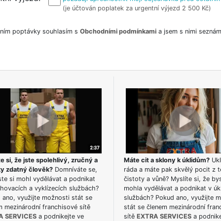
(je účtován poplatek za urgentní výjezd 2 500 Kč)
ním poptávky souhlasím s
Obchodními podmínkami
a jsem s nimi seznám
e si, že jste spolehlivý, zručný a
Máte cit a sklony k úklidům?
Ukl
ky zdatný člověk?
Domníváte se,
ráda a máte pak skvělý pocit z t
te si mohl vydělávat a podnikat
čistoty a vůně? Myslíte si, že by
hovacích a vyklízecích službách?
mohla vydělávat a podnikat v úk
ano, využijte možnosti stát se
službách? Pokud ano, využijte 
m mezinárodní franchisové sítě
stát se členem mezinárodní fran
A SERVICES
a podnikejte ve
sítě
EXTRA SERVICES
a podnike