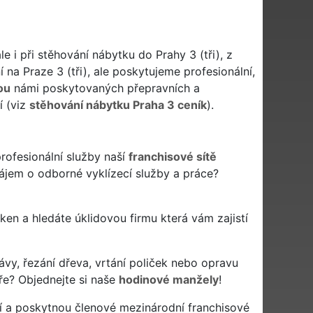
e i při stěhování nábytku do Prahy 3 (tři), z
í na Praze 3 (tři), ale poskytujeme profesionální,
ou
námi poskytovaných přepravních a
í (viz
stěhování nábytku Praha 3 ceník
).
rofesionální služby naší
franchisové sítě
 zájem o odborné vyklízecí služby a práce?
í oken a hledáte úklidovou firmu která vám zajistí
ávy, řezání dřeva, vrtání poliček nebo opravu
ře? Objednejte si naše
hodinové manžely
!
í a poskytnou členové mezinárodní franchisové