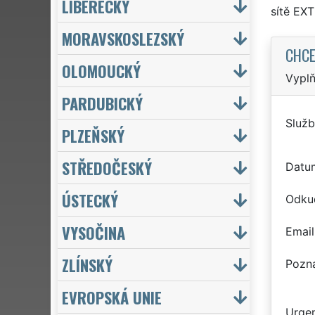
LIBERECKÝ
sítě EX
MORAVSKOSLEZSKÝ
CHCE
OLOMOUCKÝ
Vyplň
PARDUBICKÝ
Služb
PLZEŇSKÝ
STŘEDOČESKÝ
Datu
ÚSTECKÝ
Odku
VYSOČINA
Email
ZLÍNSKÝ
Pozn
EVROPSKÁ UNIE
Urgen