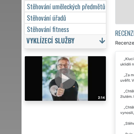
Stěhování uměleckých předmětů
Stěhování úřadů
Stěhování fitness
RECENZ
VYKLÍZECÍ SLUŽBY
Recenze
Kluci
uklidili
Za mě
uvěřit. 
Chtěl
žlutém. 
Chtěl
vynosili,
Stěho