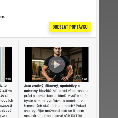
en.
ízíte
Jste zručný, šikovný, spolehlivý a
é zářivé
ochotný člověk?
Máte rád všestrannou
ste si
práci a komunikaci s lidmi? Myslíte si, že
lidových
byste si mohl vydělávat a podnikat v
možnosti
řemeslných službách a pracích? Pokud
chisové
ano, využijte možnosti stát se členem
jte v
mezinárodní franchisové sítě
EXTRA