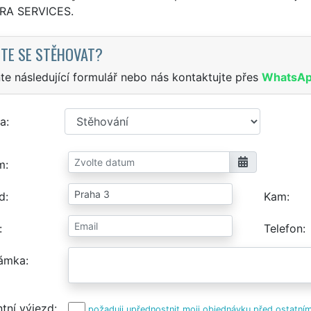
TRA SERVICES.
TE SE STĚHOVAT?
te následující formulář nebo nás kontaktujte přes
WhatsA
a
m
d
Kam
Telefon
ámka
tní výjezd
požaduji upřednostnit moji objednávku před ostatním