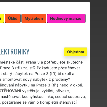
i
Úklid
Mytí oken
Hodinový manžel
LEKTRONIKY
Objednat
 městské části Praha 3 a potřebujete skutečné
Praze 3 (tři) zajistí? Požadujete přestěhovat
 starý nábytek na Praze 3 (tři) či okolí a
 a smontovat nový nábytek z prodejny?
ěhování nábytku na Praze 3 (tři) nebo v okolí.
STĚHOVÁNÍ
vystěhuje, vyklidí, přiveze,
 nastěhovat kuchyňskou linku, sedací soupravu,
tek, postaráme se vám o kompletní stěhovací