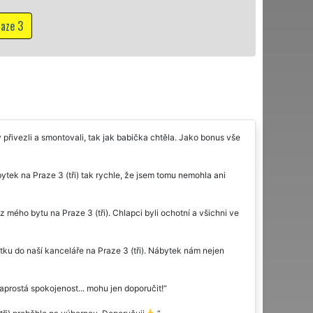
aze 3
vý přivezli a smontovali, tak jak babička chtěla. Jako bonus vše
ábytek na Praze 3 (tři) tak rychle, že jsem tomu nemohla ani
 mého bytu na Praze 3 (tři). Chlapci byli ochotní a všichni ve
u do naší kanceláře na Praze 3 (tři). Nábytek nám nejen
aprostá spokojenost... mohu jen doporučit!