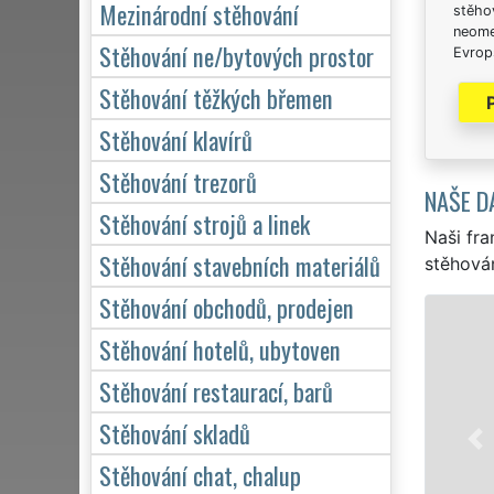
Mezinárodní stěhování
stěhov
neome
Stěhování ne/bytových prostor
Evrops
Stěhování těžkých břemen
Stěhování klavírů
Stěhování trezorů
NAŠE D
Stěhování strojů a linek
Naši fra
Stěhování stavebních materiálů
stěhován
Stěhování obchodů, prodejen
Stěhování hotelů, ubytoven
Stěhování restaurací, barů
Stěhování skladů
Stěhování chat, chalup