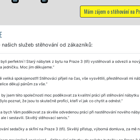
Mám zájem o stěhování na Pr
E
 našich služeb stěhování od zákazníků:
 byli perfektní ! Starý nábytek z bytu na Praze 3 (tři) vystěhovali a odvezli a no
 na jedničku. Moc jim děkujeme.
 veliká spokojenost!!! Stěhováci přijeli na čas, vše vysvětlili, přestěhovali mi n
Velice děkuji pánům za vše.
 by jsem této společnosti moc poděkovat za kvalitní práci při stěhování nábytku z
Bylo poznat, že jsou to skutečně profíci, kteří ví jak co chytit a odnést.
a bych Vám poděkovat za skvěle odvedenou práci při nastěhování nového nábytk
 ale i sestavili. Skvělý stěhovací servis.
vání sedačky a skříní na Praze 3 (tři). Skvělý přístup, výborná domluva, za mě n