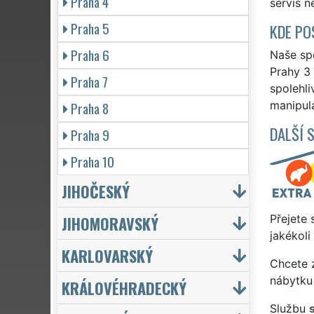
Praha 4
servis ne
Praha 5
KDE PO
Praha 6
Naše spo
Prahy 3 
Praha 7
spolehli
Praha 8
manipula
DALŠÍ 
Praha 9
Praha 10
JIHOČESKÝ
JIHOMORAVSKÝ
Přejete 
jakékoli
KARLOVARSKÝ
Chcete z
nábytku 
KRÁLOVÉHRADECKÝ
Službu