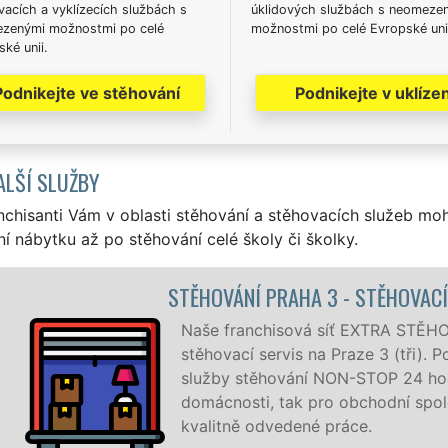
acích a vyklízecích službách s
úklidových službách s neomeze
zenými možnostmi po celé
možnostmi po celé Evropské uni
ké unii.
Podnikejte ve stěhování
Podnikejte v uklízen
ALŠÍ SLUŽBY
nchisanti Vám v oblasti stěhování a stěhovacích služeb mo
í nábytku až po stěhování celé školy či školky.
STĚHOVÁNÍ PRAHA 3 - STĚHOVACÍ
Naše franchisová síť EXTRA STĚHOV
stěhovací servis na Praze 3 (tři). P
služby stěhování NON-STOP 24 hodi
domácnosti, tak pro obchodní spole
kvalitně odvedené práce.