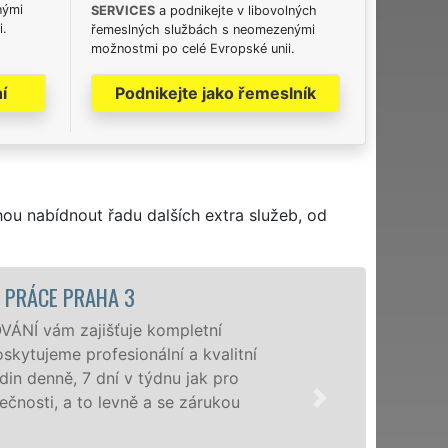
nými
SERVICES
a podnikejte v libovolných
i.
řemeslných službách s neomezenými
možnostmi po celé Evropské unii.
í
Podnikejte jako řemeslník
hou nabídnout řadu dalších extra služeb, od
 PRÁCE PRAHA 3
ÁNÍ vám zajišťuje kompletní
oskytujeme profesionální a kvalitní
n denně, 7 dní v týdnu jak pro
čnosti, a to levně a se zárukou