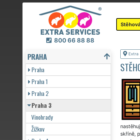
Stěhová
800 66 88 88
PRAHA
Extra
STĚHO
Praha
Praha 1
Praha 2
Praha 3
Vinohrady
nastěhuj
Žižkov
skříně, 