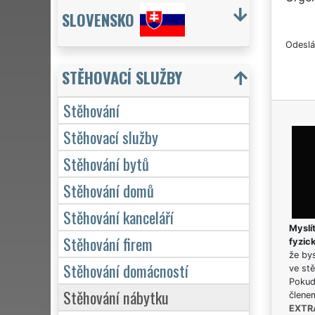
SLOVENSKO
Odeslá
STĚHOVACÍ SLUŽBY
Stěhování
Stěhovací služby
Stěhování bytů
Stěhování domů
Stěhování kanceláří
Myslít
Stěhování firem
fyzic
že bys
Stěhování domácností
ve stě
Pokud 
Stěhování nábytku
člene
EXTR