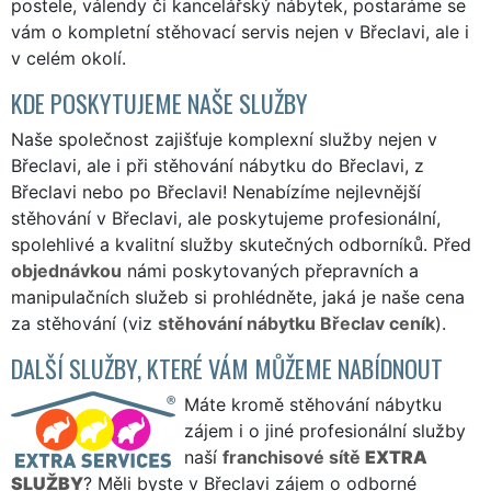
postele, válendy či kancelářský nábytek, postaráme se
vám o kompletní stěhovací servis nejen v Břeclavi, ale i
v celém okolí.
KDE POSKYTUJEME NAŠE SLUŽBY
Naše společnost zajišťuje komplexní služby nejen v
Břeclavi, ale i při stěhování nábytku do Břeclavi, z
Břeclavi nebo po Břeclavi! Nenabízíme nejlevnější
stěhování v Břeclavi, ale poskytujeme profesionální,
spolehlivé a kvalitní služby skutečných odborníků. Před
objednávkou
námi poskytovaných přepravních a
manipulačních služeb si prohlédněte, jaká je naše cena
za stěhování (viz
stěhování nábytku Břeclav ceník
).
DALŠÍ SLUŽBY, KTERÉ VÁM MŮŽEME NABÍDNOUT
Máte kromě stěhování nábytku
zájem i o jiné profesionální služby
naší
franchisové sítě
EXTRA
SLUŽBY
? Měli byste v Břeclavi zájem o odborné