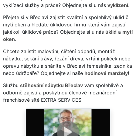
vyklízecí služby a práce? Objednejte si u nás
vyklízení
.
Přejete si v Břeclavi zajistit kvalitní a spolehlivý úklid či
mytí oken a hledáte úklidovou firmu která vám zajistí
jakékoli úklidové práce? Objednejte si u nás
úklid
a
mytí
oken
.
Chcete zajistit malování, čištění odpadů, montáž
nábytku, sekání trávy, řezání dřeva, vrtání poliček nebo
opravu nábytku a sháníte v Břeclavi řemeslníka, zedníka
nebo údržbáře? Objednejte si naše
hodinové manžely
!
Službu
stěhování nábytku Břeclav
vám spolehlivě a
odborně zajistí a poskytnou členové mezinárodní
franchisové sítě EXTRA SERVICES.