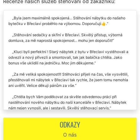
Recenze našich služeb stěhování od zákazníků:
Byla jsem maximálně spokojená... Stěhování nábytku do našeho
bytečku v Břeclavi proběhlo na výbornou. Doporučuji👍.
Stěhování sedačky a skříní v Břeclavi. Skvělý přístup, výborná
domluva, za mě naprostá spokojenost... mohu jen doporučit!
Kluci byli perfektní ! Starý nábytek z bytu v Břeclavi vystěhovali a
odvezli a nový přivezli a smontovali, tak jak babička chtěla. Jako
bonus vše uklidili na jedničku. Moc jim děkujeme.
Za mě veliká spokojenost!!! Stěhováci přijeli na čas, vše vysvětlili,
přestěhovali mi nábytek v Břeclavi tak rychle, že jsem tomu nemohla
ani uvěřit. Velice děkuji pánům za vše.
Chtěla bych Vám poděkovat za skvěle odvedenou práci při
nastěhování nového nábytku do naší kanceláře v Břeclavi. Nábytek
nám nejen vynosili, ale i sestavili. Skvělý stěhovací servis.
Chtěl by jsem této společnosti moc poděkovat za kvalitní práci při
ODKAZY
stěhování nábytku z mého bytu v Břeclavi. Chlapci byli ochotní a
všichni ve žlutém. Bylo poznat, že jsou to skutečně profíci, kteří ví jak