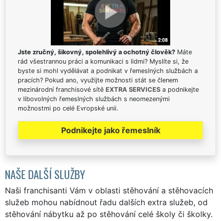
Jste zručný, šikovný, spolehlivý a ochotný člověk?
Máte
rád všestrannou práci a komunikaci s lidmi? Myslíte si, že
byste si mohl vydělávat a podnikat v řemeslných službách a
pracích? Pokud ano, využijte možnosti stát se členem
mezinárodní franchisové sítě
EXTRA SERVICES
a podnikejte
v libovolných řemeslných službách s neomezenými
možnostmi po celé Evropské unii.
Podnikejte jako řemeslník
NAŠE DALŠÍ SLUŽBY
Naši franchisanti Vám v oblasti stěhování a stěhovacích
služeb mohou nabídnout řadu dalších extra služeb, od
stěhování nábytku až po stěhování celé školy či školky.