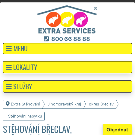
800 66 88 88
MENU
LOKALITY
SLUŽBY
Extra Stěhování
Jihomoravský kraj
okres Břeclav
Stěhování nábytku
STĚHOVÁNÍ BŘECLAV,
Objednat