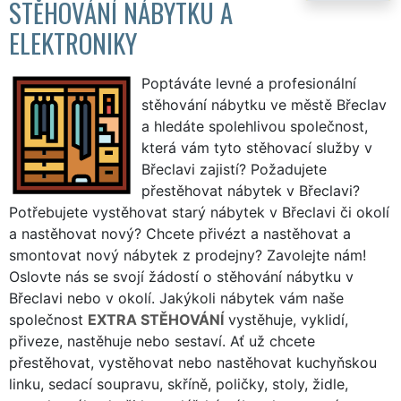
STĚHOVÁNÍ NÁBYTKU A
ELEKTRONIKY
Poptáváte levné a profesionální
stěhování nábytku ve městě Břeclav
a hledáte spolehlivou společnost,
která vám tyto stěhovací služby v
Břeclavi zajistí? Požadujete
přestěhovat nábytek v Břeclavi?
Potřebujete vystěhovat starý nábytek v Břeclavi či okolí
a nastěhovat nový? Chcete přivézt a nastěhovat a
smontovat nový nábytek z prodejny? Zavolejte nám!
Oslovte nás se svojí žádostí o stěhování nábytku v
Břeclavi nebo v okolí. Jakýkoli nábytek vám naše
společnost
EXTRA STĚHOVÁNÍ
vystěhuje, vyklidí,
přiveze, nastěhuje nebo sestaví. Ať už chcete
přestěhovat, vystěhovat nebo nastěhovat kuchyňskou
linku, sedací soupravu, skříně, poličky, stoly, židle,