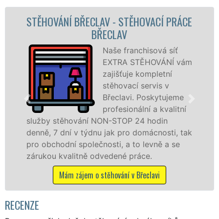
OVÁNÍ BŘECLAV - STĚHOVACÍ PRÁCE
ST
BŘECLAV
S
Naše franchisová síť
EXTRA STĚHOVÁNÍ vám
zajišťuje kompletní
stěhovací servis v
Břeclavi. Poskytujeme
profesionální a kvalitní
y stěhování NON-STOP 24 hodin
služby z
, 7 dní v týdnu jak pro domácnosti, tak
celém ok
bchodní společnosti, a to levně a se
franchis
ou kvalitně odvedené práce.
Nabízím
včetně v
Mám zájem o stěhování v Břeclavi
Mám
RECENZE