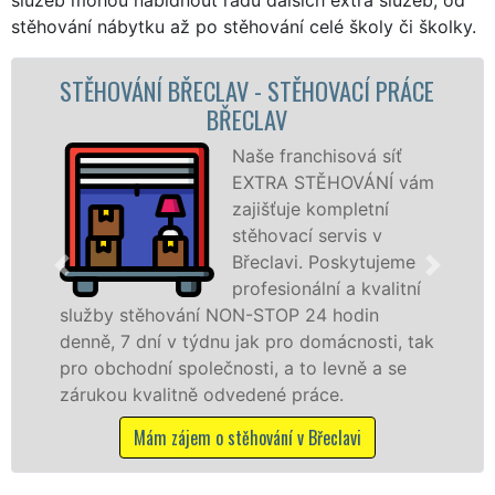
stěhování nábytku až po stěhování celé školy či školky.
V - STĚHOVACÍ PRÁCE
STĚHOVACÍ SLUŽ
ECLAV
STĚHOVACÍ FI
Naše franchisová síť
EXTRA STĚHOVÁNÍ vám
zajišťuje kompletní
stěhovací servis v
Břeclavi. Poskytujeme
profesionální a kvalitní
ON-STOP 24 hodin
služby zajišťujeme dom
 jak pro domácnosti, tak
celém okresu Břeclav se
osti, a to levně a se
franchisové sítě EXTR
vedené práce.
Nabízíme stěhovací sl
včetně víkendů a svátků
ěhování v Břeclavi
Mám zájem o stěhovací