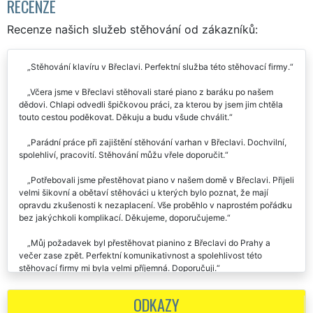
RECENZE
Recenze našich služeb stěhování od zákazníků:
Stěhování klavíru v Břeclavi. Perfektní služba této stěhovací firmy.
Včera jsme v Břeclavi stěhovali staré piano z baráku po našem
dědovi. Chlapi odvedli špičkovou práci, za kterou by jsem jim chtěla
touto cestou poděkovat. Děkuju a budu všude chválit.
Parádní práce při zajištění stěhování varhan v Břeclavi. Dochvilní,
spolehliví, pracovití. Stěhování můžu vřele doporučit.
Potřebovali jsme přestěhovat piano v našem domě v Břeclavi. Přijeli
velmi šikovní a obětaví stěhováci u kterých bylo poznat, že mají
opravdu zkušenosti k nezaplacení. Vše proběhlo v naprostém pořádku
bez jakýchkoli komplikací. Děkujeme, doporučujeme.
Můj požadavek byl přestěhovat pianino z Břeclavi do Prahy a
večer zase zpět. Perfektní komunikativnost a spolehlivost této
stěhovací firmy mi byla velmi příjemná. Doporučuji.
Perfektní zajištění stěhování klavíru z Břeclavi. Bez chybičky,