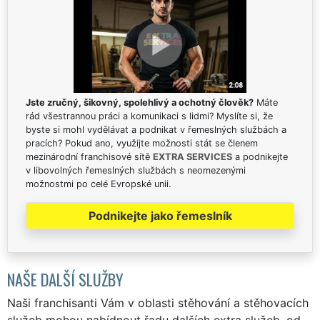
Jste zručný, šikovný, spolehlivý a ochotný člověk?
Máte
rád všestrannou práci a komunikaci s lidmi? Myslíte si, že
byste si mohl vydělávat a podnikat v řemeslných službách a
pracích? Pokud ano, využijte možnosti stát se členem
mezinárodní franchisové sítě
EXTRA SERVICES
a podnikejte
v libovolných řemeslných službách s neomezenými
možnostmi po celé Evropské unii.
Podnikejte jako řemeslník
NAŠE DALŠÍ SLUŽBY
Naši franchisanti Vám v oblasti stěhování a stěhovacích
služeb mohou nabídnout řadu dalších extra služeb, od