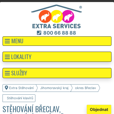
800 66 88 88
MENU
LOKALITY
SLUŽBY
Extra Stěhování
Jihomoravský kraj
okres Břeclav
Stěhování klavírů
STĚHOVÁNÍ BŘECLAV,
Objednat