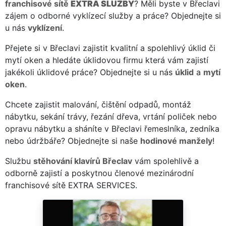
franchisové sítě
EXTRA SLUŽBY
? Měli byste v Břeclavi
zájem o odborné vyklízecí služby a práce? Objednejte si
u nás
vyklízení
.
Přejete si v Břeclavi zajistit kvalitní a spolehlivý úklid či
mytí oken a hledáte úklidovou firmu která vám zajistí
jakékoli úklidové práce? Objednejte si u nás
úklid
a
mytí
oken
.
Chcete zajistit malování, čištění odpadů, montáž
nábytku, sekání trávy, řezání dřeva, vrtání poliček nebo
opravu nábytku a sháníte v Břeclavi řemeslníka, zedníka
nebo údržbáře? Objednejte si naše
hodinové manžely
!
Službu
stěhování klavírů Břeclav
vám spolehlivě a
odborně zajistí a poskytnou členové mezinárodní
franchisové sítě EXTRA SERVICES.