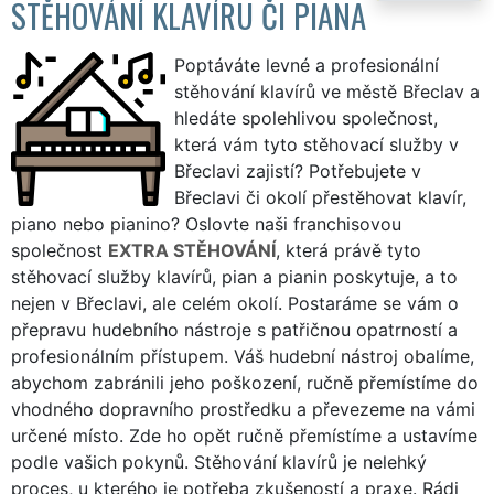
STĚHOVÁNÍ KLAVÍRU ČI PIANA
Poptáváte levné a profesionální
stěhování klavírů ve městě Břeclav a
hledáte spolehlivou společnost,
která vám tyto stěhovací služby v
Břeclavi zajistí? Potřebujete v
Břeclavi či okolí přestěhovat klavír,
piano nebo pianino? Oslovte naši franchisovou
společnost
EXTRA STĚHOVÁNÍ
, která právě tyto
stěhovací služby klavírů, pian a pianin poskytuje, a to
nejen v Břeclavi, ale celém okolí. Postaráme se vám o
přepravu hudebního nástroje s patřičnou opatrností a
profesionálním přístupem. Váš hudební nástroj obalíme,
abychom zabránili jeho poškození, ručně přemístíme do
vhodného dopravního prostředku a převezeme na vámi
určené místo. Zde ho opět ručně přemístíme a ustavíme
podle vašich pokynů. Stěhování klavírů je nelehký
proces, u kterého je potřeba zkušeností a praxe. Rádi