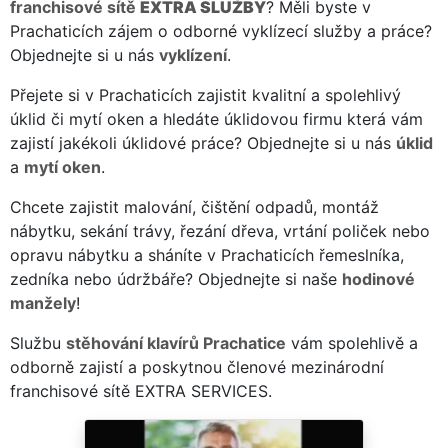
franchisové sítě
EXTRA SLUŽBY
? Měli byste v
Prachaticích zájem o odborné vyklízecí služby a práce?
Objednejte si u nás
vyklízení
.
Přejete si v Prachaticích zajistit kvalitní a spolehlivý
úklid či mytí oken a hledáte úklidovou firmu která vám
zajistí jakékoli úklidové práce? Objednejte si u nás
úklid
a
mytí oken
.
Chcete zajistit malování, čištění odpadů, montáž
nábytku, sekání trávy, řezání dřeva, vrtání poliček nebo
opravu nábytku a sháníte v Prachaticích řemeslníka,
zedníka nebo údržbáře? Objednejte si naše
hodinové
manžely
!
Službu
stěhování klavírů Prachatice
vám spolehlivě a
odborně zajistí a poskytnou členové mezinárodní
franchisové sítě EXTRA SERVICES.