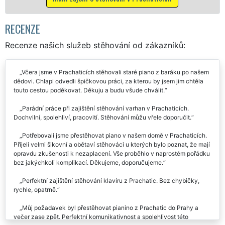
RECENZE
Recenze našich služeb stěhování od zákazníků:
Včera jsme v Prachaticích stěhovali staré piano z baráku po našem
dědovi. Chlapi odvedli špičkovou práci, za kterou by jsem jim chtěla
touto cestou poděkovat. Děkuju a budu všude chválit.
Parádní práce při zajištění stěhování varhan v Prachaticích.
Dochvilní, spolehliví, pracovití. Stěhování můžu vřele doporučit.
Potřebovali jsme přestěhovat piano v našem domě v Prachaticích.
Přijeli velmi šikovní a obětaví stěhováci u kterých bylo poznat, že mají
opravdu zkušenosti k nezaplacení. Vše proběhlo v naprostém pořádku
bez jakýchkoli komplikací. Děkujeme, doporučujeme.
Perfektní zajištění stěhování klavíru z Prachatic. Bez chybičky,
rychle, opatrně.
Můj požadavek byl přestěhovat pianino z Prachatic do Prahy a
večer zase zpět. Perfektní komunikativnost a spolehlivost této