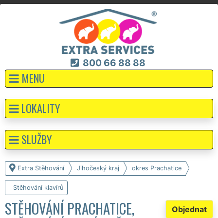
800 66 88 88
MENU
LOKALITY
SLUŽBY
Extra Stěhování
Jihočeský kraj
okres Prachatice
Stěhování klavírů
STĚHOVÁNÍ PRACHATICE,
Objednat