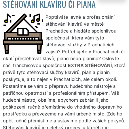
STĚHOVÁNÍ KLAVÍRU ČI PIANA
Poptáváte levné a profesionální
stěhování klavírů ve městě
Prachatice a hledáte spolehlivou
společnost, která vám tyto
stěhovací služby v Prachaticích
zajistí? Potřebujete v Prachaticích či
okolí přestěhovat klavír, piano nebo pianino? Oslovte
naši franchisovou společnost
EXTRA STĚHOVÁNÍ
, která
právě tyto stěhovací služby klavírů, pian a pianin
poskytuje, a to nejen v Prachaticích, ale celém okolí.
Postaráme se vám o přepravu hudebního nástroje s
patřičnou opatrností a profesionálním přístupem. Váš
hudební nástroj obalíme, abychom zabránili jeho
poškození, ručně přemístíme do vhodného dopravního
prostředku a převezeme na vámi určené místo. Zde ho
opět ručně přemístíme a ustavíme podle vašich pokynů.
Stěhování klavírů je nelehký proces, u kterého je