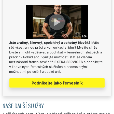
Jste zručný, šikovný, spolehlivý a ochotný člověk?
Máte
rád všestrannou práci a komunikaci s lidmi? Myslíte si, že
byste si mohl vydělávat a podnikat v řemeslných službách a
pracích? Pokud ano, využijte možnosti stát se členem
mezinárodní franchisové sítě
EXTRA SERVICES
a podnikejte
v libovolných řemeslných službách s neomezenými
možnostmi po celé Evropské unii.
Podnikejte jako řemeslník
NAŠE DALŠÍ SLUŽBY
Naši franchisanti Vám v oblasti stěhování a stěhovacích