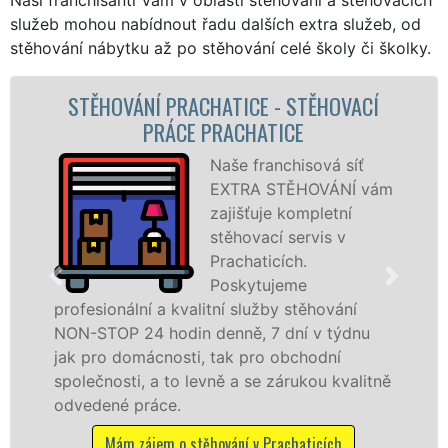
služeb mohou nabídnout řadu dalších extra služeb, od
stěhování nábytku až po stěhování celé školy či školky.
ACHATICE - STĚHOVACÍ
STĚHOVACÍ SLU
E PRACHATICE
STĚHOVACÍ FI
Naše franchisová síť
EXTRA STĚHOVÁNÍ vám
zajišťuje kompletní
stěhovací servis v
Prachaticích.
Poskytujeme
alitní služby stěhování
služby zajišťujeme 
n denně, 7 dní v týdnu
celém okresu Prachat
i, tak pro obchodní
franchisové sítě EX
levně a se zárukou kvalitně
Nabízíme stěhovací
včetně víkendů a svá
těhování v Prachaticích
Mám zájem o stěhovac