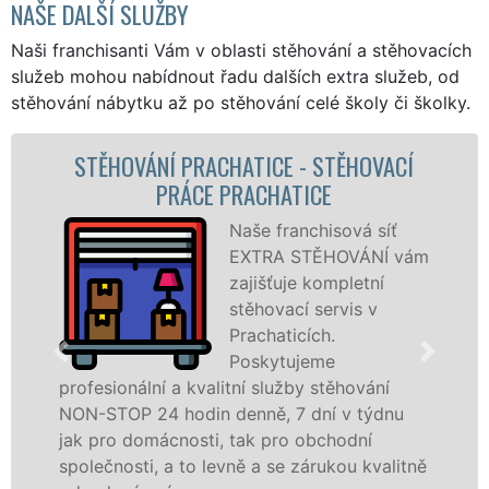
NAŠE DALŠÍ SLUŽBY
Naši franchisanti Vám v oblasti stěhování a stěhovacích
služeb mohou nabídnout řadu dalších extra služeb, od
stěhování nábytku až po stěhování celé školy či školky.
TĚHOVACÍ
STĚHOVACÍ SLUŽBA PRACHATI
STĚHOVACÍ FIRMA PRACHAT
ová síť
Poskytujem
OVÁNÍ vám
stěhovací s
pletní
Prachaticíc
vis v
špičkové úr
speciální st
technikou. 
ěhování
služby zajišťujeme domácnostem i f
 v týdnu
celém okresu Prachatice se zárukou 
odní
franchisové sítě EXTRA STĚHOVÁNÍ.
ou kvalitně
Nabízíme stěhovací služby NON-ST