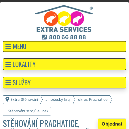
800 66 88 88
MENU
LOKALITY
SLUŽBY
Extra Stěhování
Jihočeský kraj
okres Prachatice
Stěhování strojů a linek
STĚHOVÁNÍ PRACHATICE,
Objednat