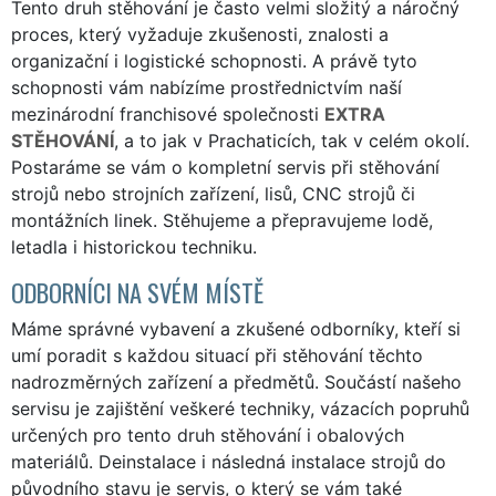
Tento druh stěhování je často velmi složitý a náročný
proces, který vyžaduje zkušenosti, znalosti a
organizační i logistické schopnosti. A právě tyto
schopnosti vám nabízíme prostřednictvím naší
mezinárodní franchisové společnosti
EXTRA
STĚHOVÁNÍ
, a to jak v Prachaticích, tak v celém okolí.
Postaráme se vám o kompletní servis při stěhování
strojů nebo strojních zařízení, lisů, CNC strojů či
montážních linek. Stěhujeme a přepravujeme lodě,
letadla i historickou techniku.
ODBORNÍCI NA SVÉM MÍSTĚ
Máme správné vybavení a zkušené odborníky, kteří si
umí poradit s každou situací při stěhování těchto
nadrozměrných zařízení a předmětů. Součástí našeho
servisu je zajištění veškeré techniky, vázacích popruhů
určených pro tento druh stěhování i obalových
materiálů. Deinstalace i následná instalace strojů do
původního stavu je servis, o který se vám také