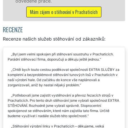
včetně víkendů a svátků bez příplatk
icích
Mám zájem o stěhovací služby v Prachat
RECENZE
Recenze našich služeb stěhování od zákazníků:
Byl jsem velmi spokojen při stěhovaní soustruhu v Prachaticích.
Parádní stěhovací firma, doporučuji a děkuju ještě jednou.
Chtěl bych touto cestou poděkovat společnosti EXTRA SLUŽBY za
kompletní a bezproblémové stěhování tunových lisů v Prachaticích v
naší výrobní hale. Od začátku do konce vše naplánovali a
zorganizovali, aniž by nastal nějaký problém.
Potřebovali jsme zajistit vystěhování a převoz řezacích strojů v
Prachaticích. Pro tento druh stěhování jsme vybrali společnost EXTRA
STĚHOVÁNÍ. Rozhodně jsme vybrali správně. Stoprocentní
spokojenost se stěhováním, které nám zajistila tato firma. Určitě
budeme využívat i nadále služeb této společnosti.
Stěhování výrobní linky v Prachaticích – děkujeme, velká