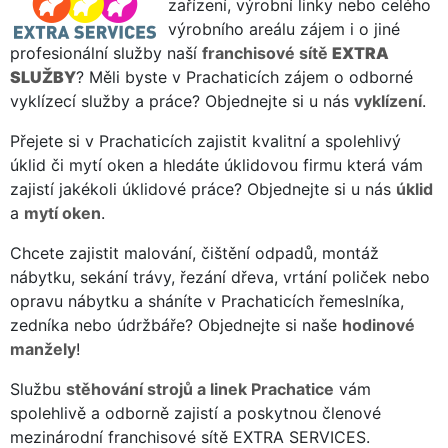
zařízení, výrobní linky nebo celého
výrobního areálu zájem i o jiné
profesionální služby naší
franchisové sítě
EXTRA
SLUŽBY
? Měli byste v Prachaticích zájem o odborné
vyklízecí služby a práce? Objednejte si u nás
vyklízení
.
Přejete si v Prachaticích zajistit kvalitní a spolehlivý
úklid či mytí oken a hledáte úklidovou firmu která vám
zajistí jakékoli úklidové práce? Objednejte si u nás
úklid
a
mytí oken
.
Chcete zajistit malování, čištění odpadů, montáž
nábytku, sekání trávy, řezání dřeva, vrtání poliček nebo
opravu nábytku a sháníte v Prachaticích řemeslníka,
zedníka nebo údržbáře? Objednejte si naše
hodinové
manžely
!
Službu
stěhování strojů a linek Prachatice
vám
spolehlivě a odborně zajistí a poskytnou členové
mezinárodní franchisové sítě EXTRA SERVICES.