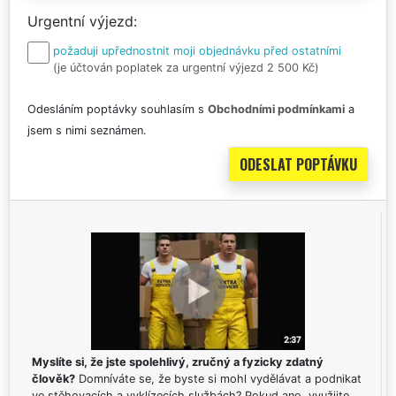
Urgentní výjezd
požaduji upřednostnit moji objednávku před ostatními
(je účtován poplatek za urgentní výjezd 2 500 Kč)
Odesláním poptávky souhlasím s
Obchodními podmínkami
a
jsem s nimi seznámen.
Myslíte si, že jste spolehlivý, zručný a fyzicky zdatný
člověk?
Domníváte se, že byste si mohl vydělávat a podnikat
ve stěhovacích a vyklízecích službách? Pokud ano, využijte