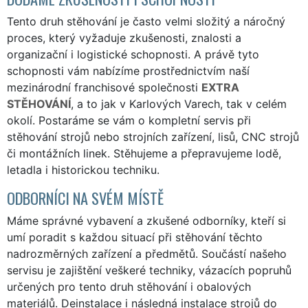
Tento druh stěhování je často velmi složitý a náročný
proces, který vyžaduje zkušenosti, znalosti a
organizační i logistické schopnosti. A právě tyto
schopnosti vám nabízíme prostřednictvím naší
mezinárodní franchisové společnosti
EXTRA
STĚHOVÁNÍ
, a to jak v Karlových Varech, tak v celém
okolí. Postaráme se vám o kompletní servis při
stěhování strojů nebo strojních zařízení, lisů, CNC strojů
či montážních linek. Stěhujeme a přepravujeme lodě,
letadla i historickou techniku.
ODBORNÍCI NA SVÉM MÍSTĚ
Máme správné vybavení a zkušené odborníky, kteří si
umí poradit s každou situací při stěhování těchto
nadrozměrných zařízení a předmětů. Součástí našeho
servisu je zajištění veškeré techniky, vázacích popruhů
určených pro tento druh stěhování i obalových
materiálů. Deinstalace i následná instalace strojů do