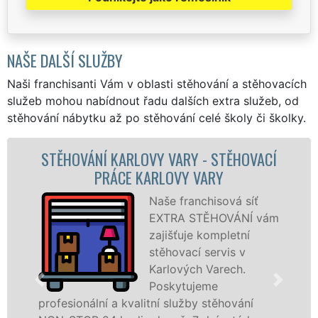
NAŠE DALŠÍ SLUŽBY
Naši franchisanti Vám v oblasti stěhování a stěhovacích
služeb mohou nabídnout řadu dalších extra služeb, od
stěhování nábytku až po stěhování celé školy či školky.
 - STĚHOVACÍ
STĚHOVACÍ SLUŽBA KARLO
 VARY
STĚHOVACÍ FIRMA KARLO
nchisová síť
Poskyt
STĚHOVÁNÍ vám
stěhov
e kompletní
Karlov
í servis v
na špi
ch Varech.
se spec
jeme
stěhov
by stěhování
technikou. Tyto služby zajišťuj