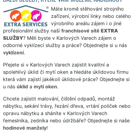
Máte kromě stěhování strojního
zařízení, výrobní linky nebo celého
výrobního areálu zájem i o jiné
profesionální služby naší
franchisové sítě
EXTRA
SLUŽBY
? Měli byste v Karlových Varech zájem o
odborné vyklízecí služby a práce? Objednejte si u nás
vyklízení
.
Přejete si v Karlových Varech zajistit kvalitní a
spolehlivý úklid či mytí oken a hledáte úklidovou firmu
která vám zajistí jakékoli úklidové práce? Objednejte si
u nás
úklid
a
mytí oken
.
Chcete zajistit malování, čištění odpadů, montáž
nábytku, sekání trávy, řezání dřeva, vrtání poliček nebo
opravu nábytku a sháníte v Karlových Varech
řemeslníka, zedníka nebo údržbáře? Objednejte si naše
hodinové manžely
!