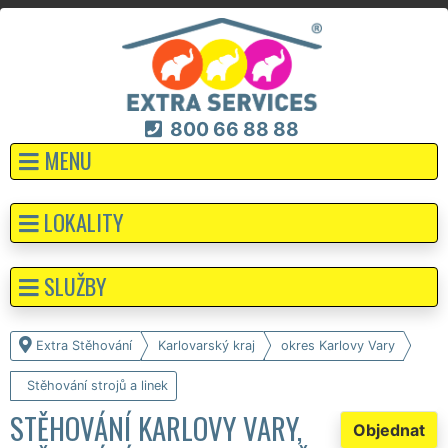
800 66 88 88
MENU
LOKALITY
SLUŽBY
Extra Stěhování
Karlovarský kraj
okres Karlovy Vary
Stěhování strojů a linek
STĚHOVÁNÍ KARLOVY VARY,
Objednat