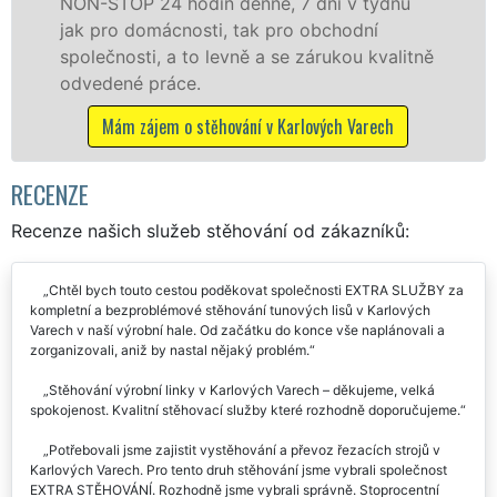
 dní v týdnu
domácnostem i firmám v celém
 obchodní
Karlovy Vary se zárukou kvality
zárukou kvalitně
sítě EXTRA STĚHOVÁNÍ. Nabízí
služby NON-STOP včetně víken
bez příplatků.
lových Varech
Mám zájem o stěhovací služby v Kar
RECENZE
Recenze našich služeb stěhování od zákazníků:
Chtěl bych touto cestou poděkovat společnosti EXTRA SLUŽBY za
kompletní a bezproblémové stěhování tunových lisů v Karlových
Varech v naší výrobní hale. Od začátku do konce vše naplánovali a
zorganizovali, aniž by nastal nějaký problém.
Stěhování výrobní linky v Karlových Varech – děkujeme, velká
spokojenost. Kvalitní stěhovací služby které rozhodně doporučujeme.
Potřebovali jsme zajistit vystěhování a převoz řezacích strojů v
Karlových Varech. Pro tento druh stěhování jsme vybrali společnost