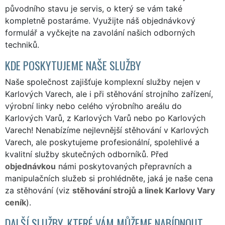
původního stavu je servis, o který se vám také
kompletně postaráme. Využijte náš
objednávkový
formulář
a vyčkejte na zavolání našich odborných
techniků.
KDE POSKYTUJEME NAŠE SLUŽBY
Naše společnost zajišťuje komplexní služby nejen v
Karlových Varech, ale i při stěhování strojního zařízení,
výrobní linky nebo celého výrobního areálu do
Karlových Varů, z Karlových Varů nebo po Karlových
Varech! Nenabízíme nejlevnější stěhování v Karlových
Varech, ale poskytujeme profesionální, spolehlivé a
kvalitní služby skutečných odborníků. Před
objednávkou
námi poskytovaných přepravních a
manipulačních služeb si prohlédněte, jaká je naše cena
za stěhování (viz
stěhování strojů a linek Karlovy Vary
ceník
).
DALŠÍ SLUŽBY, KTERÉ VÁM MŮŽEME NABÍDNOUT