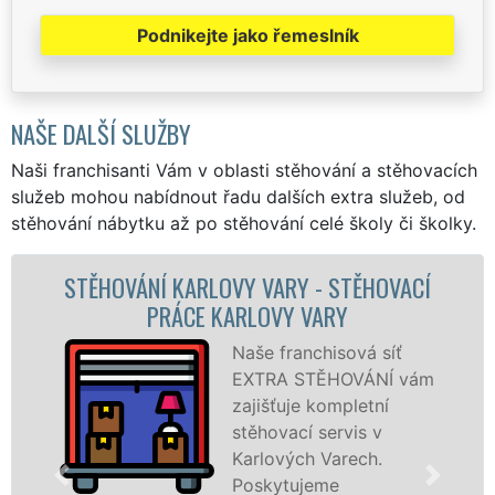
Podnikejte jako řemeslník
NAŠE DALŠÍ SLUŽBY
Naši franchisanti Vám v oblasti stěhování a stěhovacích
služeb mohou nabídnout řadu dalších extra služeb, od
stěhování nábytku až po stěhování celé školy či školky.
ĚHOVACÍ
STĚHOVACÍ SLUŽBA KARLOVY VAR
STĚHOVACÍ FIRMA KARLOVY VA
á síť
Poskytujeme
ÁNÍ vám
stěhovací slu
etní
Karlových Var
s v
na špičkové ú
ch.
se speciální
stěhovací