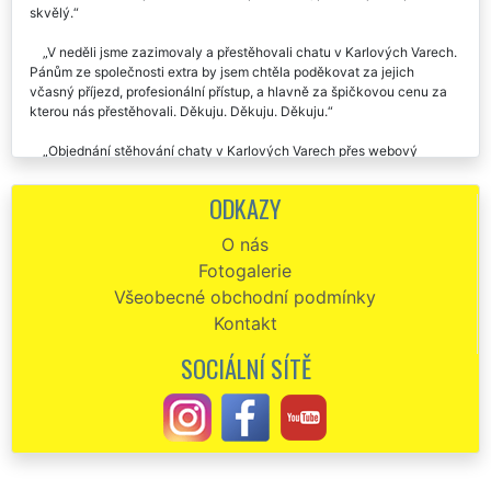
ulehčit. Rozhodně je budu všude doporučovat, protože jsou opravdu
skvělý.
V neděli jsme zazimovaly a přestěhovali chatu v Karlových Varech.
Pánům ze společnosti extra by jsem chtěla poděkovat za jejich
včasný příjezd, profesionální přístup, a hlavně za špičkovou cenu za
kterou nás přestěhovali. Děkuju. Děkuju. Děkuju.
Objednání stěhování chaty v Karlových Varech přes webový
objednávkový formulář bylo velmi jednoduché a rychlé. Technici se mi
ozvali během 0,5 hod. Samotné stěhování chaty proběhlo naprosto
ODKAZY
perfektně. Děkuji a doporučuji.
O nás
Společnost EXTRA STĚHOVÁNÍ nám zajišťovala vystěhování nově
Fotogalerie
zakoupené zemědělské usedlosti v Karlových Varech. Profesionální a
vřelý přístup všech zaměstnanců této společnosti bych ohodnotil na
Všeobecné obchodní podmínky
výbornou.
Kontakt
Chalupu v Karlových Varech jsme stěhovali pomocí společnosti
SOCIÁLNÍ SÍTĚ
EXTRA SLUŽBY. S jejich prací jsme byli maximálně spokojeni.
Chtěla bych poděkovat pánům ze společnosti EXTRA STĚHOVÁNÍ
za jejich včerejší, špičkově odvedenou práci při stěhování mé chaty v
Karlových Varech. Moc moc děkuji, každopádně doporučuji.