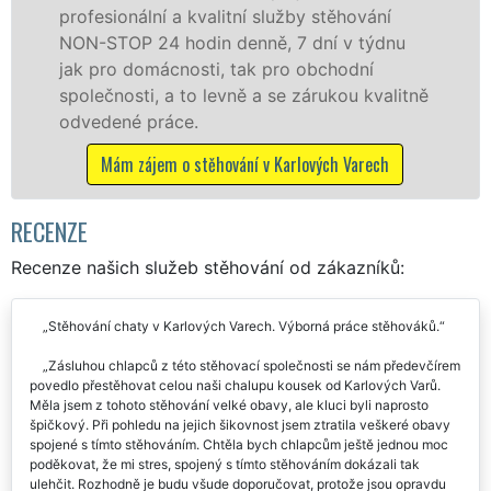
vání
technikou. Tyto služby zajišťujeme
 týdnu
domácnostem i firmám v celém okresu
ní
Karlovy Vary se zárukou kvality franch
 kvalitně
sítě EXTRA STĚHOVÁNÍ. Nabízíme stěh
služby NON-STOP včetně víkendů a sv
bez příplatků.
arech
Mám zájem o stěhovací služby v Karlových V
RECENZE
Recenze našich služeb stěhování od zákazníků:
Stěhování chaty v Karlových Varech. Výborná práce stěhováků.
Zásluhou chlapců z této stěhovací společnosti se nám předevčírem
povedlo přestěhovat celou naši chalupu kousek od Karlových Varů.
Měla jsem z tohoto stěhování velké obavy, ale kluci byli naprosto
špičkový. Při pohledu na jejich šikovnost jsem ztratila veškeré obavy
spojené s tímto stěhováním. Chtěla bych chlapcům ještě jednou moc
poděkovat, že mi stres, spojený s tímto stěhováním dokázali tak