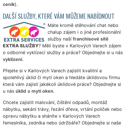
ceník
).
DALŠÍ SLUŽBY, KTERÉ VÁM MŮŽEME NABÍDNOUT
Máte kromě stěhování chat nebo
chalup zájem i o jiné profesionální
služby naší
franchisové sítě
EXTRA SLUŽBY
? Měli byste v Karlových Varech zájem
o odborné vyklízecí služby a práce? Objednejte si u nás
vyklízení
.
Přejete si v Karlových Varech zajistit kvalitní a
spolehlivý úklid či mytí oken a hledáte úklidovou firmu
která vám zajistí jakékoli úklidové práce? Objednejte si
u nás
úklid
a
mytí oken
.
Chcete zajistit malování, čištění odpadů, montáž
nábytku, sekání trávy, řezání dřeva, vrtání poliček nebo
opravu nábytku a sháníte v Karlových Varech
řemeslníka, zedníka nebo údržbáře? Objednejte si naše