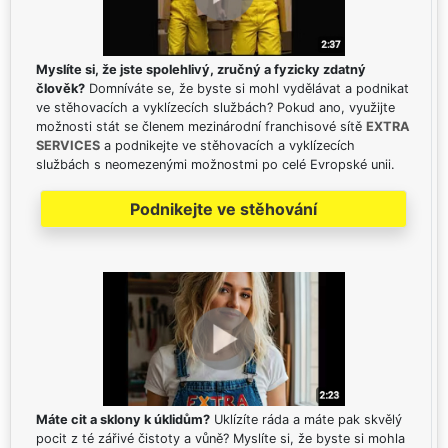
Myslíte si, že jste spolehlivý, zručný a fyzicky zdatný
člověk?
Domníváte se, že byste si mohl vydělávat a podnikat
ve stěhovacích a vyklízecích službách? Pokud ano, využijte
možnosti stát se členem mezinárodní franchisové sítě
EXTRA
SERVICES
a podnikejte ve stěhovacích a vyklízecích
službách s neomezenými možnostmi po celé Evropské unii.
Podnikejte ve stěhování
Máte cit a sklony k úklidům?
Uklízíte ráda a máte pak skvělý
pocit z té zářivé čistoty a vůně? Myslíte si, že byste si mohla