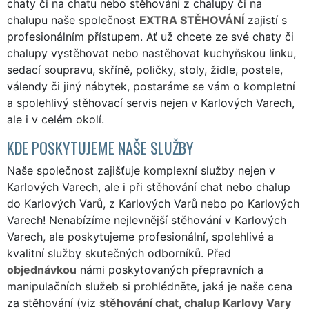
chaty či na chatu nebo stěhování z chalupy či na
chalupu naše společnost
EXTRA STĚHOVÁNÍ
zajistí s
profesionálním přístupem. Ať už chcete ze své chaty či
chalupy vystěhovat nebo nastěhovat kuchyňskou linku,
sedací soupravu, skříně, poličky, stoly, židle, postele,
válendy či jiný nábytek, postaráme se vám o kompletní
a spolehlivý stěhovací servis nejen v Karlových Varech,
ale i v celém okolí.
KDE POSKYTUJEME NAŠE SLUŽBY
Naše společnost zajišťuje komplexní služby nejen v
Karlových Varech, ale i při stěhování chat nebo chalup
do Karlových Varů, z Karlových Varů nebo po Karlových
Varech! Nenabízíme nejlevnější stěhování v Karlových
Varech, ale poskytujeme profesionální, spolehlivé a
kvalitní služby skutečných odborníků. Před
objednávkou
námi poskytovaných přepravních a
manipulačních služeb si prohlédněte, jaká je naše cena
za stěhování (viz
stěhování chat, chalup Karlovy Vary