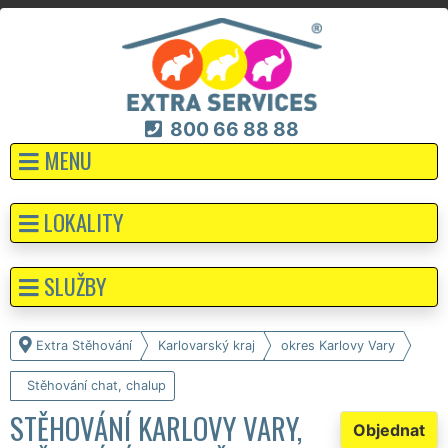
800 66 88 88
MENU
LOKALITY
SLUŽBY
Extra Stěhování
Karlovarský kraj
okres Karlovy Vary
Stěhování chat, chalup
STĚHOVÁNÍ KARLOVY VARY,
Objednat