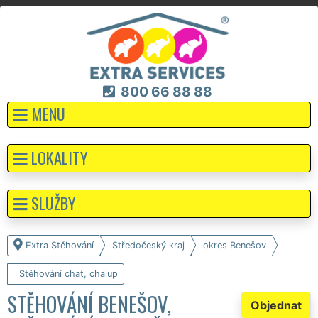
800 66 88 88
MENU
LOKALITY
SLUŽBY
Extra Stěhování
Středočeský kraj
okres Benešov
Stěhování chat, chalup
STĚHOVÁNÍ BENEŠOV,
Objednat