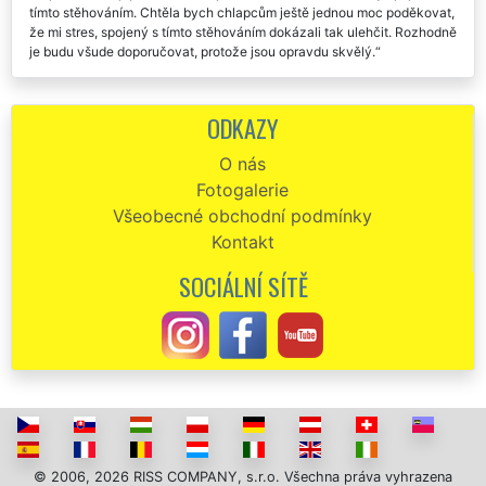
Při pohledu na jejich šikovnost jsem ztratila veškeré obavy spojené s
tímto stěhováním. Chtěla bych chlapcům ještě jednou moc poděkovat,
že mi stres, spojený s tímto stěhováním dokázali tak ulehčit. Rozhodně
je budu všude doporučovat, protože jsou opravdu skvělý.
V neděli jsme zazimovaly a přestěhovali chatu v Benešově. Pánům
ze společnosti extra by jsem chtěla poděkovat za jejich včasný
ODKAZY
příjezd, profesionální přístup, a hlavně za špičkovou cenu za kterou
nás přestěhovali. Děkuju. Děkuju. Děkuju.
O nás
Fotogalerie
Objednání stěhování chaty v Benešově přes webový objednávkový
formulář bylo velmi jednoduché a rychlé. Technici se mi ozvali během
Všeobecné obchodní podmínky
0,5 hod. Samotné stěhování chaty proběhlo naprosto perfektně. Děkuji
Kontakt
a doporučuji.
SOCIÁLNÍ SÍTĚ
Společnost EXTRA STĚHOVÁNÍ nám zajišťovala vystěhování nově
zakoupené zemědělské usedlosti v Benešově. Profesionální a vřelý
přístup všech zaměstnanců této společnosti bych ohodnotil na
výbornou.