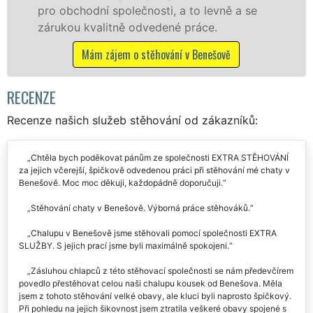
levně a se
franchisové sítě EXTRA STĚHOVÁN
ce.
Nabízíme stěhovací služby NON-
včetně víkendů a svátků bez přípl
nešově
Mám zájem o stěhovací služby v Be
RECENZE
Recenze našich služeb stěhování od zákazníků:
Chtěla bych poděkovat pánům ze společnosti EXTRA STĚHOVÁNÍ
za jejich včerejší, špičkově odvedenou práci při stěhování mé chaty v
Benešově. Moc moc děkuji, každopádně doporučuji.
Stěhování chaty v Benešově. Výborná práce stěhováků.
Chalupu v Benešově jsme stěhovali pomocí společnosti EXTRA
SLUŽBY. S jejich prací jsme byli maximálně spokojeni.
Zásluhou chlapců z této stěhovací společnosti se nám předevčírem
povedlo přestěhovat celou naši chalupu kousek od Benešova. Měla
jsem z tohoto stěhování velké obavy, ale kluci byli naprosto špičkový.