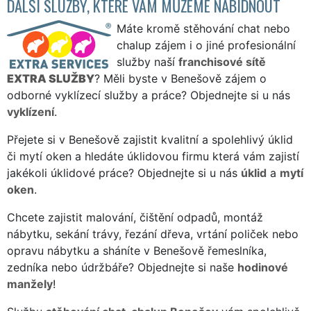
DALŠÍ SLUŽBY, KTERÉ VÁM MŮŽEME NABÍDNOUT
Máte kromě stěhování chat nebo
chalup zájem i o jiné profesionální
služby naší
franchisové sítě
EXTRA SLUŽBY
? Měli byste v Benešově zájem o
odborné vyklízecí služby a práce? Objednejte si u nás
vyklízení
.
Přejete si v Benešově zajistit kvalitní a spolehlivý úklid
či mytí oken a hledáte úklidovou firmu která vám zajistí
jakékoli úklidové práce? Objednejte si u nás
úklid
a
mytí
oken
.
Chcete zajistit malování, čištění odpadů, montáž
nábytku, sekání trávy, řezání dřeva, vrtání poliček nebo
opravu nábytku a sháníte v Benešově řemeslníka,
zedníka nebo údržbáře? Objednejte si naše
hodinové
manžely
!