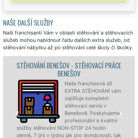
NAŠE DALŠÍ SLUŽBY
Naši franchisanti Vám v oblasti stěhování a stěhovacích
služeb mohou nabídnout řadu dalších extra služeb, od
stěhování nábytku až po stěhování celé školy či školky.
OVACÍ PRÁCE
STĚHOVACÍ SLUŽBA BENEŠ
STĚHOVACÍ FIRMA BENE
hisová síť
Poskytuj
ĚHOVÁNÍ vám
stěhovací
ompletní
Benešově
servis v
špičkové 
 Poskytujeme
speciální
ní a kvalitní
technikou
 hodin
služby zajišťujeme domácnostem i
omácnosti, tak
celém okresu Benešov se zárukou 