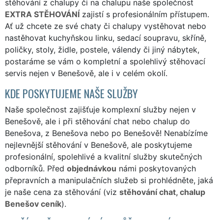
stěhování z chalupy či na chalupu naše společnost
EXTRA STĚHOVÁNÍ
zajistí s profesionálním přístupem.
Ať už chcete ze své chaty či chalupy vystěhovat nebo
nastěhovat kuchyňskou linku, sedací soupravu, skříně,
poličky, stoly, židle, postele, válendy či jiný nábytek,
postaráme se vám o kompletní a spolehlivý stěhovací
servis nejen v Benešově, ale i v celém okolí.
KDE POSKYTUJEME NAŠE SLUŽBY
Naše společnost zajišťuje komplexní služby nejen v
Benešově, ale i při stěhování chat nebo chalup do
Benešova, z Benešova nebo po Benešově! Nenabízíme
nejlevnější stěhování v Benešově, ale poskytujeme
profesionální, spolehlivé a kvalitní služby skutečných
odborníků. Před
objednávkou
námi poskytovaných
přepravních a manipulačních služeb si prohlédněte, jaká
je naše cena za stěhování (viz
stěhování chat, chalup
Benešov ceník
).