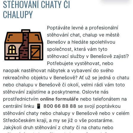
STĚHOVÁNÍ CHATY ČI
CHALUPY
Poptáváte levné a profesionální
stěhování chat, chalup ve městě
Benešov a hledáte spolehlivou
společnost, která vám tyto
stěhovací služby v Benešově zajistí?
Potřebujete vystěhovat, nebo
naopak nastěhovat nábytek a vybavení do svého
rekreačního objektu v Benešově? Ať už se jedná o chatu
nebo chalupu v Benešově či okolí, velmi rádi vám toto
stěhování zajistíme a poskytneme. Oslovte nás
prostřednictvím
online formuláře
nebo telefonátem na
centrální linku
800 66 88 88
se svojí poptávkou
stěhování chaty nebo chalupy v Benešově nebo v celém
Středočeském kraji, a my se již o vše postaráme.
Jakýkoli druh stěhování z chaty či na chatu nebo