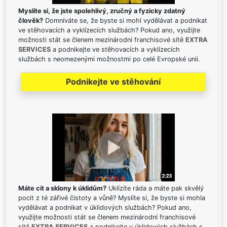
Myslíte si, že jste spolehlivý, zručný a fyzicky zdatný
člověk?
Domníváte se, že byste si mohl vydělávat a podnikat
ve stěhovacích a vyklízecích službách? Pokud ano, využijte
možnosti stát se členem mezinárodní franchisové sítě
EXTRA
SERVICES
a podnikejte ve stěhovacích a vyklízecích
službách s neomezenými možnostmi po celé Evropské unii.
Podnikejte ve stěhování
Máte cit a sklony k úklidům?
Uklízíte ráda a máte pak skvělý
pocit z té zářivé čistoty a vůně? Myslíte si, že byste si mohla
vydělávat a podnikat v úklidových službách? Pokud ano,
využijte možnosti stát se členem mezinárodní franchisové
sítě
EXTRA SERVICES
a podnikejte v úklidových službách s