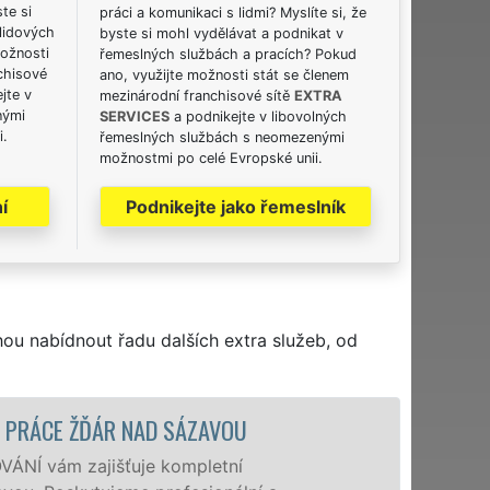
ste si
práci a komunikaci s lidmi? Myslíte si, že
lidových
byste si mohl vydělávat a podnikat v
možnosti
řemeslných službách a pracích? Pokud
chisové
ano, využijte možnosti stát se členem
jte v
mezinárodní franchisové sítě
EXTRA
nými
SERVICES
a podnikejte v libovolných
i.
řemeslných službách s neomezenými
možnostmi po celé Evropské unii.
í
Podnikejte jako řemeslník
hou nabídnout řadu dalších extra služeb, od
STĚHOVACÍ SLUŽBA ŽĎÁR NAD SÁZAVOU
Poskytujeme stěhova