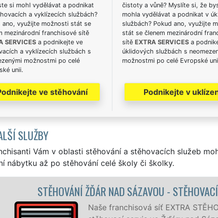
te si mohl vydělávat a podnikat
čistoty a vůně? Myslíte si, že by
hovacích a vyklízecích službách?
mohla vydělávat a podnikat v úk
ano, využijte možnosti stát se
službách? Pokud ano, využijte 
m mezinárodní franchisové sítě
stát se členem mezinárodní fran
A SERVICES
a podnikejte ve
sítě
EXTRA SERVICES
a podnike
acích a vyklízecích službách s
úklidových službách s neomeze
zenými možnostmi po celé
možnostmi po celé Evropské uni
ké unii.
Podnikejte ve stěhování
Podnikejte v uklízen
ALŠÍ SLUŽBY
nchisanti Vám v oblasti stěhování a stěhovacích služeb mo
í nábytku až po stěhování celé školy či školky.
 STĚHOVACÍ PRÁCE ŽĎÁR NAD SÁZAVOU
EXTRA STĚHOVÁNÍ vám zajišťuje kompletní