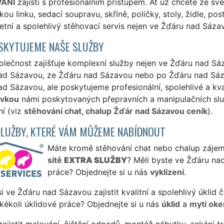
ÁNÍ
zajistí s profesionálním přístupem. Ať už chcete ze s
ou linku, sedací soupravu, skříně, poličky, stoly, židle, po
tní a spolehlivý stěhovací servis nejen ve Žďáru nad Sázavo
SKYTUJEME NAŠE SLUŽBY
lečnost zajišťuje komplexní služby nejen ve Žďáru nad Sáz
ad Sázavou, ze Žďáru nad Sázavou nebo po Žďáru nad Sáza
d Sázavou, ale poskytujeme profesionální, spolehlivé a kva
ávkou
námi poskytovaných přepravních a manipulačních služ
í (viz
stěhování chat, chalup Žďár nad Sázavou ceník
).
SLUŽBY, KTERÉ VÁM MŮŽEME NABÍDNOUT
Máte kromě stěhování chat nebo chalup zájem i
sítě
EXTRA SLUŽBY
? Měli byste ve Žďáru na
práce? Objednejte si u nás
vyklízení
.
si ve Žďáru nad Sázavou zajistit kvalitní a spolehlivý úklid
jakékoli úklidové práce? Objednejte si u nás
úklid
a
mytí oke
ajistit malování, čištění odpadů, montáž nábytku, sekání tr