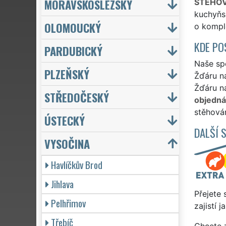
MORAVSKOSLEZSKÝ
STĚHOV
kuchyňsk
OLOMOUCKÝ
o komple
KDE PO
PARDUBICKÝ
Naše spo
PLZEŇSKÝ
Žďáru n
Žďáru na
STŘEDOČESKÝ
objedn
stěhován
ÚSTECKÝ
DALŠÍ 
VYSOČINA
Havlíčkův Brod
Jihlava
Přejete 
Pelhřimov
zajistí 
Třebíč
Chcete z