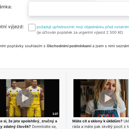
ámka
tní výjezd
požaduji upřednostnit moji objednávku před ostatním
(je účtován poplatek za urgentní výjezd 2 500 Kč)
ním poptávky souhlasím s
Obchodními podmínkami
a jsem s nimi seznám
e si, že jste spolehlivý, zručný a
Máte cit a sklony k úklidům?
Ukl
ky zdatný člověk?
Domníváte se,
ráda a máte pak skvělý pocit z t