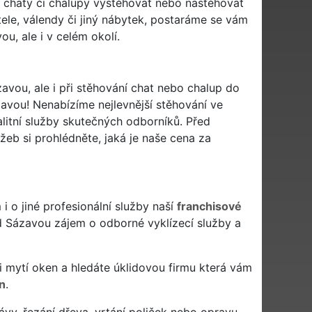
vé chaty či chalupy vystěhovat nebo nastěhovat
stele, válendy či jiný nábytek, postaráme se vám
u, ale i v celém okolí.
avou, ale i při stěhování chat nebo chalup do
vou! Nenabízíme nejlevnější stěhování ve
litní služby skutečných odborníků. Před
eb si prohlédněte, jaká je naše cena za
 o jiné profesionální služby naší
franchisové
d Sázavou zájem o odborné vyklízecí služby a
 či mytí oken a hledáte úklidovou firmu která vám
n
.
ávy, řezání dřeva, vrtání poliček nebo opravu