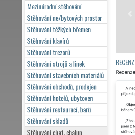
stěhovací servis ve Ž
Mezinárodní stěhování
kvalitní služby stěhov
pro domácnosti, tak pr
Stěhování ne/bytových prostor
kvalitně odvedené prá
Stěhování těžkých břemen
Stěhování klavírů
Mám zájem o stěho
Stěhování trezorů
RECENZ
Stěhování strojů a linek
Recenze
Stěhování stavebních materiálů
Stěhování obchodů, prodejen
V ned
příjezd,
Stěhování hotelů, ubytoven
Objed
Stěhování restaurací, barů
během 0,
Stěhování skladů
Zásl
jsem z t
Stěhování chat, chalup
stěhován