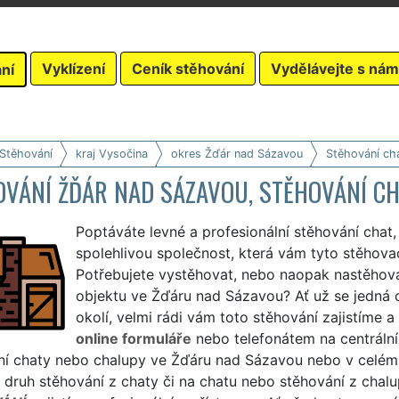
Vyklízení
Ceník stěhování
Vydělávejte s nám
ní
 Stěhování
kraj Vysočina
okres Žďár nad Sázavou
Stěhování cha
OVÁNÍ ŽĎÁR NAD SÁZAVOU, STĚHOVÁNÍ CH
Poptáváte levné a profesionální stěhování chat
spolehlivou společnost, která vám tyto stěhova
Potřebujete vystěhovat, nebo naopak nastěhov
objektu ve Žďáru nad Sázavou? Ať už se jedná 
okolí, velmi rádi vám toto stěhování zajistíme 
online formuláře
nebo telefonátem na centrální
í chaty nebo chalupy ve Žďáru nad Sázavou nebo v celém k
 druh stěhování z chaty či na chatu nebo stěhování z chal