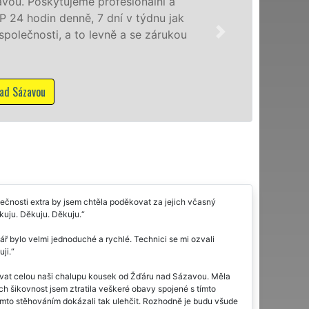
úrovni se speciální s
domácnostem i firmá
zárukou kvality fra
stěhovací služby NO
příplatků.
Mám zájem o stěhovací sl
čnosti extra by jsem chtěla poděkovat za jejich včasný
ěkuju. Děkuju. Děkuju.
bylo velmi jednoduché a rychlé. Technici se mi ozvali
ji.
ovat celou naši chalupu kousek od Žďáru nad Sázavou. Měla
ich šikovnost jsem ztratila veškeré obavy spojené s tímto
ímto stěhováním dokázali tak ulehčit. Rozhodně je budu všude