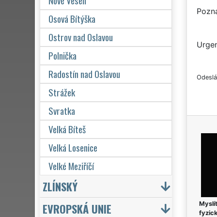
Nové Veselí
Pozn
Osová Bítýška
Ostrov nad Oslavou
Urgen
Polnička
Radostín nad Oslavou
Odeslá
Strážek
Svratka
Velká Bíteš
Velká Losenice
Velké Meziříčí
ZLÍNSKÝ
Myslít
EVROPSKÁ UNIE
fyzic