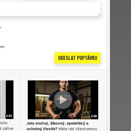
i
en.
ízíte
Jste zručný, šikovný, spolehlivý a
é zářivé
ochotný člověk?
Máte rád všestrannou