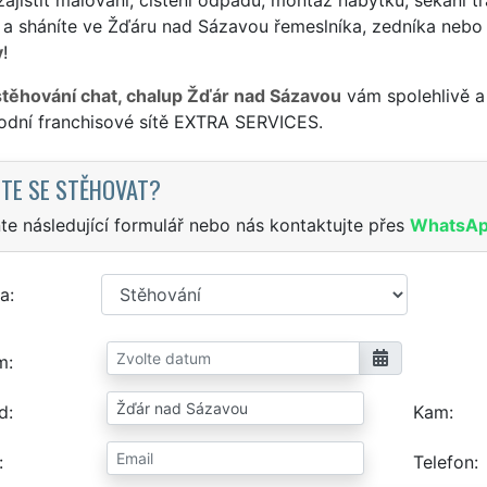
 a sháníte ve Žďáru nad Sázavou řemeslníka, zedníka nebo
y
!
stěhování chat, chalup Žďár nad Sázavou
vám spolehlivě a
odní franchisové sítě EXTRA SERVICES.
TE SE STĚHOVAT?
te následující formulář nebo nás kontaktujte přes
WhatsA
a
m
d
Kam
Telefon