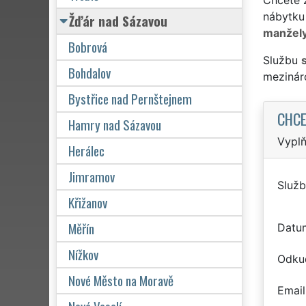
nábytku
Žďár nad Sázavou
manžel
Bobrová
Službu
Bohdalov
mezinár
Bystřice nad Pernštejnem
CHCE
Hamry nad Sázavou
Vyplň
Herálec
Jimramov
Služb
Křižanov
Měřín
Datu
Nížkov
Odku
Nové Město na Moravě
Email