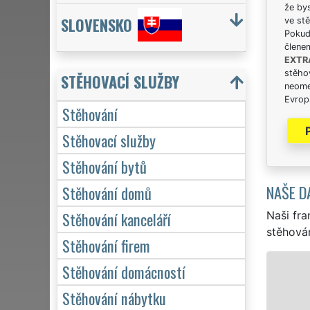
že bys
SLOVENSKO
ve stě
Pokud 
člene
EXTR
stěhov
STĚHOVACÍ SLUŽBY
neome
Evrops
Stěhování
Stěhovací služby
Stěhování bytů
NAŠE D
Stěhování domů
Stěhování kanceláří
Naši fra
stěhován
Stěhování firem
STĚHOVÁNÍ ŽĎÁR NAD SÁZAVOU -
Stěhování domácností
Stěhování nábytku
Naše franchisová síť 