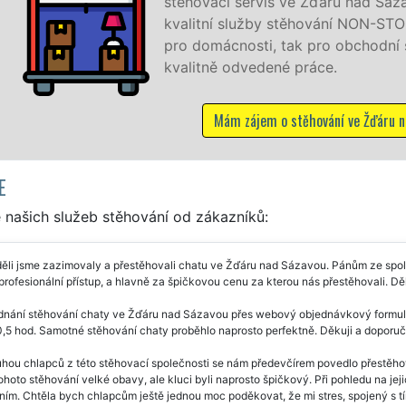
ďáru nad Sázavou. Poskytujeme profesionální a
ání NON-STOP 24 hodin denně, 7 dní v týdnu jak
o obchodní společnosti, a to levně a se zárukou
ce.
vání ve Žďáru nad Sázavou
E
 našich služeb stěhování od zákazníků:
ěli jsme zazimovaly a přestěhovali chatu ve Žďáru nad Sázavou. Pánům ze spole
 profesionální přístup, a hlavně za špičkovou cenu za kterou nás přestěhovali. D
nání stěhování chaty ve Žďáru nad Sázavou přes webový objednávkový formulář 
5 hod. Samotné stěhování chaty proběhlo naprosto perfektně. Děkuji a doporuču
uhou chlapců z této stěhovací společnosti se nám předevčírem povedlo přestěh
ohoto stěhování velké obavy, ale kluci byli naprosto špičkový. Při pohledu na jej
ím. Chtěla bych chlapcům ještě jednou moc poděkovat, že mi stres, spojený s t