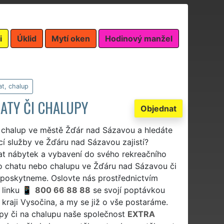
i
Úklid
Mytí oken
Hodinový manžel
t, chalup
ATY ČI CHALUPY
Objednat
, chalup ve městě Žďár nad Sázavou a hledáte
cí služby ve Žďáru nad Sázavou zajistí?
at nábytek a vybavení do svého rekreačního
o chatu nebo chalupu ve Žďáru nad Sázavou či
a poskytneme. Oslovte nás prostřednictvím
 linku
800 66 88 88
se svojí poptávkou
raji Vysočina, a my se již o vše postaráme.
upy či na chalupu naše společnost
EXTRA