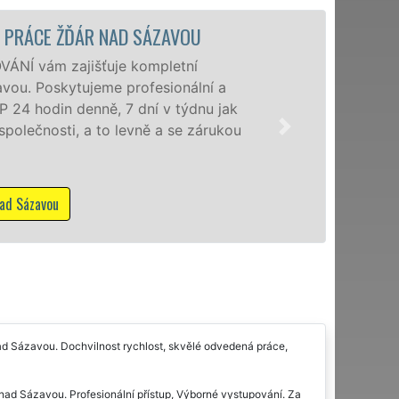
STĚHOVACÍ SLUŽBA ŽĎÁR NAD SÁZ
Poskytujeme st
úrovni se speciá
domácnostem i 
zárukou kvality
stěhovací služ
příplatků.
Mám zájem o stěhov
nad Sázavou. Dochvilnost rychlost, skvělé odvedená práce,
 nad Sázavou. Profesionální přístup, Výborné vystupování. Za