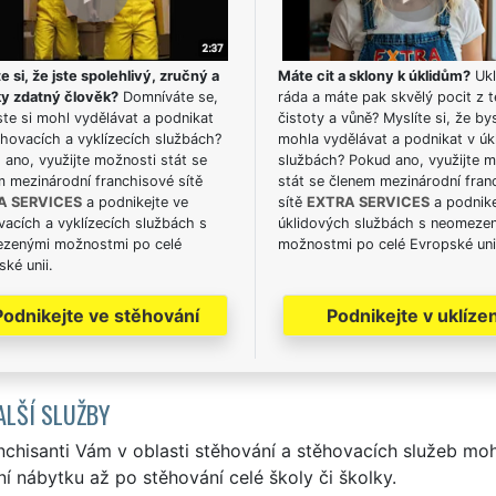
e si, že jste spolehlivý, zručný a
Máte cit a sklony k úklidům?
Ukl
ky zdatný člověk?
Domníváte se,
ráda a máte pak skvělý pocit z t
te si mohl vydělávat a podnikat
čistoty a vůně? Myslíte si, že by
hovacích a vyklízecích službách?
mohla vydělávat a podnikat v úk
ano, využijte možnosti stát se
službách? Pokud ano, využijte 
m mezinárodní franchisové sítě
stát se členem mezinárodní fran
A SERVICES
a podnikejte ve
sítě
EXTRA SERVICES
a podnike
acích a vyklízecích službách s
úklidových službách s neomeze
zenými možnostmi po celé
možnostmi po celé Evropské uni
ké unii.
Podnikejte ve stěhování
Podnikejte v uklízen
ALŠÍ SLUŽBY
nchisanti Vám v oblasti stěhování a stěhovacích služeb mo
í nábytku až po stěhování celé školy či školky.