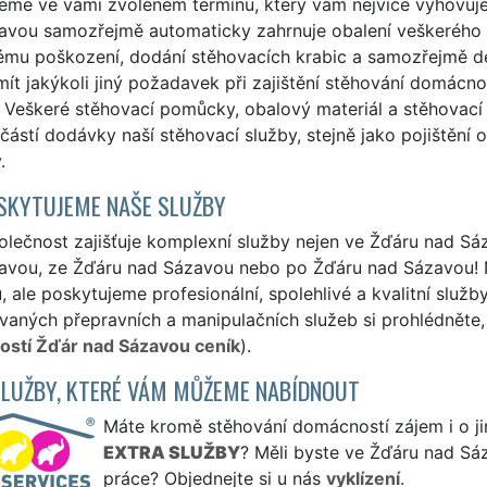
eme ve vámi zvoleném termínu, který vám nejvíce vyhovuje
avou samozřejmě automaticky zahrnuje obalení veškerého 
ému poškození, dodání stěhovacích krabic a samozřejmě 
ít jakýkoli jiný požadavek při zajištění stěhování domácno
. Veškeré stěhovací pomůcky, obalový materiál a stěhovací
částí dodávky naší stěhovací služby, stejně jako pojištění
.
SKYTUJEME NAŠE SLUŽBY
lečnost zajišťuje komplexní služby nejen ve Žďáru nad Sáz
avou, ze Žďáru nad Sázavou nebo po Žďáru nad Sázavou! N
 ale poskytujeme profesionální, spolehlivé a kvalitní služ
aných přepravních a manipulačních služeb si prohlédněte, 
stí Žďár nad Sázavou ceník
).
SLUŽBY, KTERÉ VÁM MŮŽEME NABÍDNOUT
Máte kromě stěhování domácností zájem i o jin
EXTRA SLUŽBY
? Měli byste ve Žďáru nad Sá
práce? Objednejte si u nás
vyklízení
.