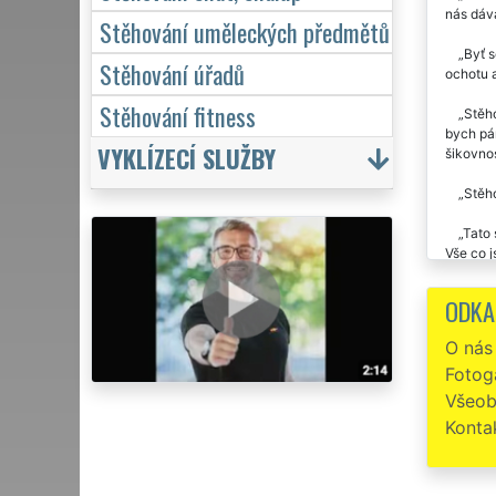
nás dáv
Stěhování uměleckých předmětů
Byť s
Stěhování úřadů
ochotu a
Stěhování fitness
Stěh
bych pán
VYKLÍZECÍ SLUŽBY
šikovnos
Stěho
Tato 
Vše co j
Spol
ODKA
Děkujeme
O nás
Fotoga
Všeob
Konta