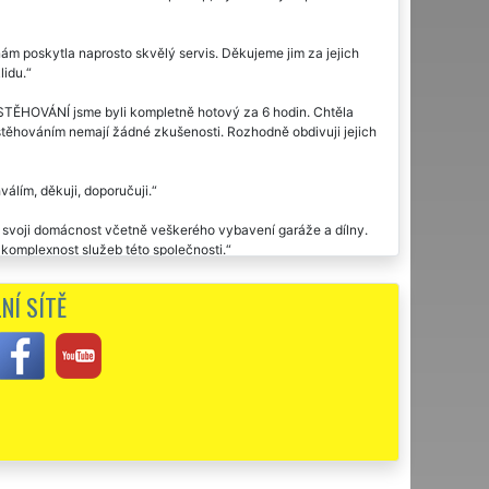
ám poskytla naprosto skvělý servis. Děkujeme jim za jejich
lidu.
STĚHOVÁNÍ jsme byli kompletně hotový za 6 hodin. Chtěla
 stěhováním nemají žádné zkušenosti. Rozhodně obdivuji jejich
lím, děkuji, doporučuji.
 svoji domácnost včetně veškerého vybavení garáže a dílny.
m komplexnost služeb této společnosti.
u nad Sázavou na základě doporučení od našich přátel.
NÍ SÍTĚ
naprosto skvěle postaral. Určitě budeme doporučovat dál.