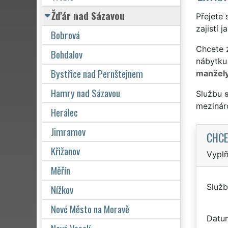
Žďár nad Sázavou
Přejete 
zajistí 
Bobrová
Chcete z
Bohdalov
nábytku
Bystřice nad Pernštejnem
manžel
Hamry nad Sázavou
Službu
mezinár
Herálec
Jimramov
CHCE
Křižanov
Vyplň
Měřín
Služb
Nížkov
Nové Město na Moravě
Datu