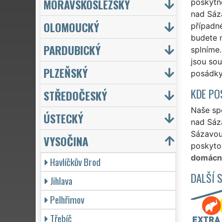
MORAVSKOSLEZSKÝ
poskytn
nad Sáz
OLOMOUCKÝ
případn
budete m
PARDUBICKÝ
splníme
jsou sou
PLZEŇSKÝ
posádky
KDE PO
STŘEDOČESKÝ
Naše spo
ÚSTECKÝ
nad Sáz
Sázavou,
VYSOČINA
poskytov
domácno
Havlíčkův Brod
DALŠÍ 
Jihlava
Pelhřimov
Třebíč