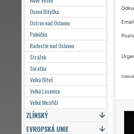
Nové Veselí
Odku
Osová Bítýška
Ostrov nad Oslavou
Email
Polnička
Pozn
Radostín nad Oslavou
Strážek
Urgen
Svratka
Odeslá
Velká Bíteš
Velká Losenice
Velké Meziříčí
ZLÍNSKÝ
EVROPSKÁ UNIE