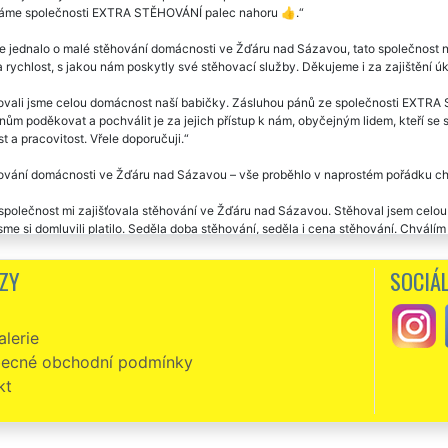
áme společnosti EXTRA STĚHOVÁNÍ palec nahoru 👍.
e jednalo o malé stěhování domácnosti ve Žďáru nad Sázavou, tato společnost n
 rychlost, s jakou nám poskytly své stěhovací služby. Děkujeme i za zajištění úk
ovali jsme celou domácnost naší babičky. Zásluhou pánů ze společnosti EXTRA 
ům poděkovat a pochválit je za jejich přístup k nám, obyčejným lidem, kteří se
t a pracovitost. Vřele doporučuji.
vání domácnosti ve Žďáru nad Sázavou – vše proběhlo v naprostém pořádku chvá
společnost mi zajišťovala stěhování ve Žďáru nad Sázavou. Stěhoval jsem celou
sme si domluvili platilo. Seděla doba stěhování, seděla i cena stěhování. Chválí
ečnost EXTRA STĚHOVÁNÍ jsme si vybrali pro stěhování naší domácnosti ve Žďár
ZY
SOCIÁL
 našim přátelům a hlavně děkujeme této stěhovací společnosti, která se u nás 
lerie
ecné obchodní podmínky
kt