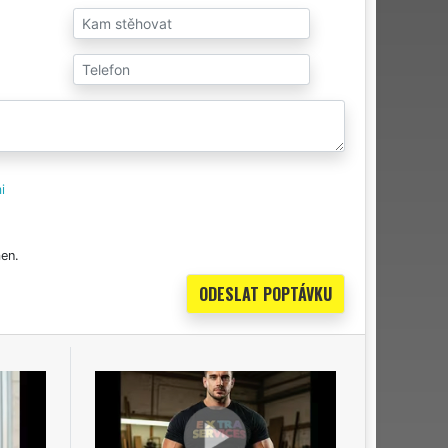
i
en.