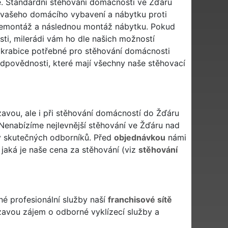
. Standardní stěhování domácnosti ve Žďáru
vašeho domácího vybavení a nábytku proti
demontáž a následnou montáž nábytku. Pokud
sti, milerádi vám ho dle našich možností
 krabice potřebné pro stěhování domácnosti
 odpovědnosti, které mají všechny naše stěhovací
avou, ale i při stěhování domácností do Žďáru
enabízíme nejlevnější stěhování ve Žďáru nad
by skutečných odborníků. Před
objednávkou
námi
jaká je naše cena za stěhování (viz
stěhování
é profesionální služby naší
franchisové sítě
zavou zájem o odborné vyklízecí služby a