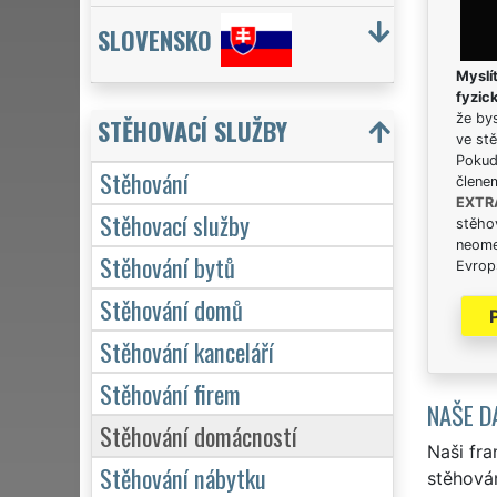
SLOVENSKO
Myslít
fyzic
že bys
STĚHOVACÍ SLUŽBY
ve stě
Pokud 
Stěhování
člene
EXTR
Stěhovací služby
stěhov
neome
Stěhování bytů
Evrops
Stěhování domů
Stěhování kanceláří
Stěhování firem
NAŠE D
Stěhování domácností
Naši fra
Stěhování nábytku
stěhován