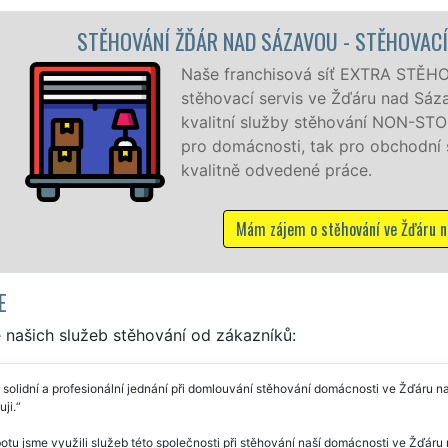
OU - STĚHOVACÍ PRÁCE ŽĎÁR NAD SÁZAVOU
 síť EXTRA STĚHOVÁNÍ vám zajišťuje kompletní
 ve Žďáru nad Sázavou. Poskytujeme profesionální a
stěhování NON-STOP 24 hodin denně, 7 dní v týdnu jak
ak pro obchodní společnosti, a to levně a se zárukou
é práce.
 stěhování ve Žďáru nad Sázavou
E
 našich služeb stěhování od zákazníků:
 solidní a profesionální jednání při domlouvání stěhování domácnosti ve Žďáru 
ji.
otu jsme využili služeb této společnosti při stěhování naší domácnosti ve Žďáru