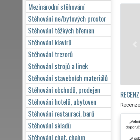
Mezinárodní stěhování
STĚHOVÁNÍ ŽĎÁR NAD SÁZAV
Stěhování ne/bytových prostor
Naše franchisová
Stěhování těžkých břemen
stěhovací servis
kvalitní služby 
Stěhování klavírů
pro domácnosti, t
Stěhování trezorů
kvalitně odveden
Stěhování strojů a linek
Mám zájem o
Stěhování stavebních materiálů
Stěhování obchodů, prodejen
RECENZ
Stěhování hotelů, ubytoven
Recenze
Stěhování restaurací, barů
Velmi
Stěhování skladů
doporuču
Stěhování chat, chalup
V sob