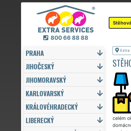
Stěhová
800 66 88 88
PRAHA
Extra
STĚH
JIHOČESKÝ
JIHOMORAVSKÝ
KARLOVARSKÝ
KRÁLOVÉHRADECKÝ
LIBERECKÝ
celém ok
domácno