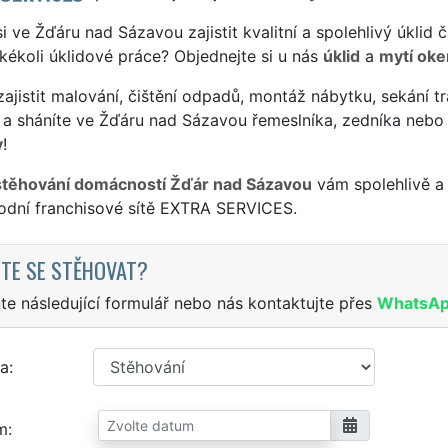
si ve Žďáru nad Sázavou zajistit kvalitní a spolehlivý úklid
jakékoli úklidové práce? Objednejte si u nás
úklid
a
mytí oke
ajistit malování, čištění odpadů, montáž nábytku, sekání tr
 a sháníte ve Žďáru nad Sázavou řemeslníka, zedníka nebo
y
!
stěhování domácností Žďár nad Sázavou
vám spolehlivě a 
odní franchisové sítě EXTRA SERVICES.
TE SE STĚHOVAT?
te následující formulář nebo nás kontaktujte přes
WhatsA
a
m