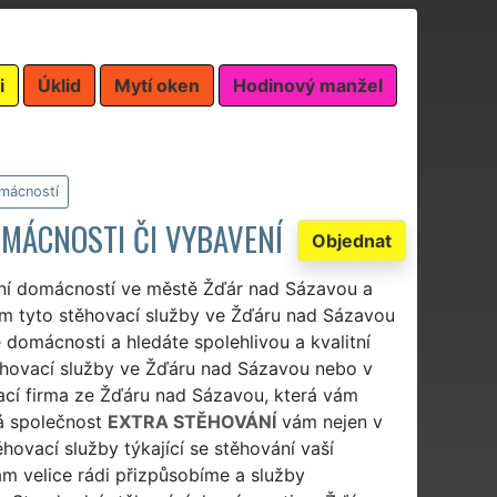
i
Úklid
Mytí oken
Hodinový manžel
mácností
MÁCNOSTI ČI VYBAVENÍ
Objednat
ání domácností ve městě Žďár nad Sázavou a
vám tyto stěhovací služby ve Žďáru nad Sázavou
vé domácnosti a hledáte spolehlivou a kvalitní
ěhovací služby ve Žďáru nad Sázavou nebo v
vací firma ze Žďáru nad Sázavou, která vám
vá společnost
EXTRA STĚHOVÁNÍ
vám nejen v
hovací služby týkající se stěhování vaší
m velice rádi přizpůsobíme a služby