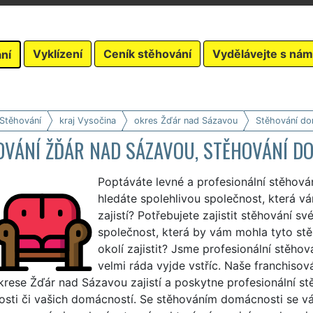
Vyklízení
Ceník stěhování
Vydělávejte s nám
ní
 Stěhování
kraj Vysočina
okres Žďár nad Sázavou
Stěhování do
OVÁNÍ ŽĎÁR NAD SÁZAVOU, STĚHOVÁNÍ DO
Poptáváte levné a profesionální stěhov
hledáte spolehlivou společnost, která 
zajistí? Potřebujete zajistit stěhování s
společnost, která by vám mohla tyto st
okolí zajistit? Jsme profesionální stěho
velmi ráda vyjde vstříc. Naše franchiso
rese Žďár nad Sázavou zajistí a poskytne profesionální stě
sti či vašich domácností. Se stěhováním domácnosti se vá