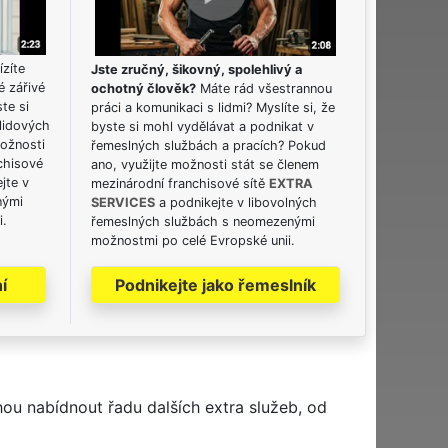
ízíte
Jste zručný, šikovný, spolehlivý a
é zářivé
ochotný člověk?
Máte rád všestrannou
ste si
práci a komunikaci s lidmi? Myslíte si, že
lidových
byste si mohl vydělávat a podnikat v
možnosti
řemeslných službách a pracích? Pokud
chisové
ano, využijte možnosti stát se členem
jte v
mezinárodní franchisové sítě
EXTRA
nými
SERVICES
a podnikejte v libovolných
i.
řemeslných službách s neomezenými
možnostmi po celé Evropské unii.
í
Podnikejte jako řemeslník
hou nabídnout řadu dalších extra služeb, od