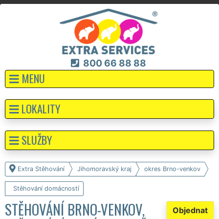
800 66 88 88
MENU
LOKALITY
SLUŽBY
Extra Stěhování
Jihomoravský kraj
okres Brno-venkov
Stěhování domácností
STĚHOVÁNÍ BRNO-VENKOV,
Objednat