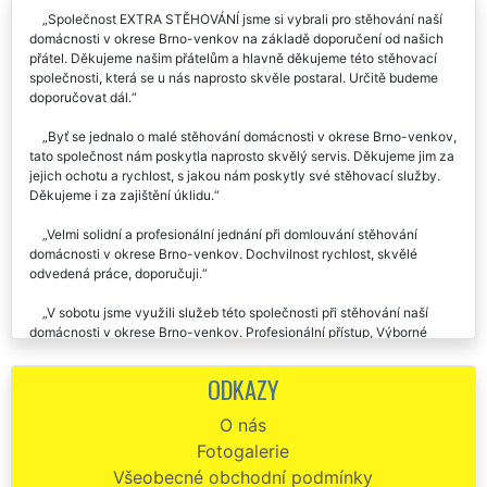
Recenze našich služeb stěhování od zákazníků:
Společnost EXTRA STĚHOVÁNÍ jsme si vybrali pro stěhování naší
domácnosti v okrese Brno-venkov na základě doporučení od našich
přátel. Děkujeme našim přátelům a hlavně děkujeme této stěhovací
společnosti, která se u nás naprosto skvěle postaral. Určitě budeme
doporučovat dál.
Byť se jednalo o malé stěhování domácnosti v okrese Brno-venkov,
tato společnost nám poskytla naprosto skvělý servis. Děkujeme jim za
jejich ochotu a rychlost, s jakou nám poskytly své stěhovací služby.
Děkujeme i za zajištění úklidu.
Velmi solidní a profesionální jednání při domlouvání stěhování
domácnosti v okrese Brno-venkov. Dochvilnost rychlost, skvělé
odvedená práce, doporučuji.
V sobotu jsme využili služeb této společnosti při stěhování naší
domácnosti v okrese Brno-venkov. Profesionální přístup, Výborné
vystupování. Za nás dáváme společnosti EXTRA STĚHOVÁNÍ palec
nahoru 👍.
ODKAZY
Tato společnost mi zajišťovala stěhování v okrese Brno-venkov.
O nás
Stěhoval jsem celou svoji domácnost včetně veškerého vybavení