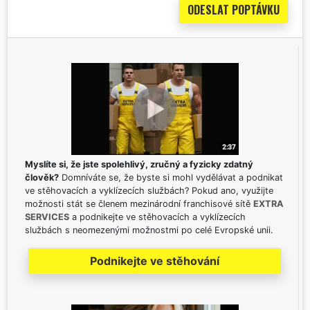
Myslíte si, že jste spolehlivý, zručný a fyzicky zdatný
člověk?
Domníváte se, že byste si mohl vydělávat a podnikat
ve stěhovacích a vyklízecích službách? Pokud ano, využijte
možnosti stát se členem mezinárodní franchisové sítě
EXTRA
SERVICES
a podnikejte ve stěhovacích a vyklízecích
službách s neomezenými možnostmi po celé Evropské unii.
Podnikejte ve stěhování