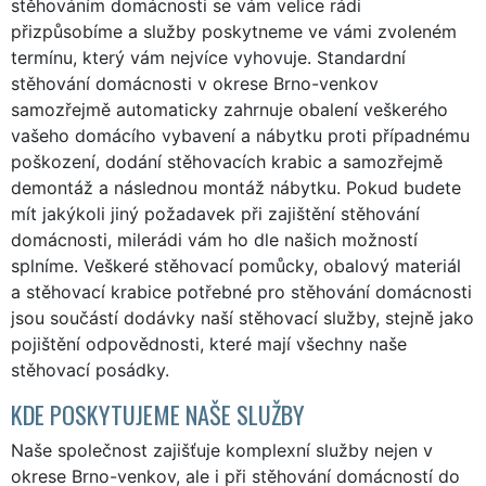
stěhováním domácnosti se vám velice rádi
přizpůsobíme a služby poskytneme ve vámi zvoleném
termínu, který vám nejvíce vyhovuje. Standardní
stěhování domácnosti v okrese Brno-venkov
samozřejmě automaticky zahrnuje obalení veškerého
vašeho domácího vybavení a nábytku proti případnému
poškození, dodání stěhovacích krabic a samozřejmě
demontáž a následnou montáž nábytku. Pokud budete
mít jakýkoli jiný požadavek při zajištění stěhování
domácnosti, milerádi vám ho dle našich možností
splníme. Veškeré stěhovací pomůcky, obalový materiál
a stěhovací krabice potřebné pro stěhování domácnosti
jsou součástí dodávky naší stěhovací služby, stejně jako
pojištění odpovědnosti, které mají všechny naše
stěhovací posádky.
KDE POSKYTUJEME NAŠE SLUŽBY
Naše společnost zajišťuje komplexní služby nejen v
okrese Brno-venkov, ale i při stěhování domácností do