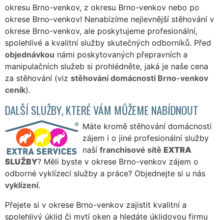
okresu Brno-venkov, z okresu Brno-venkov nebo po
okrese Brno-venkov! Nenabízíme nejlevnější stěhování v
okrese Brno-venkov, ale poskytujeme profesionální,
spolehlivé a kvalitní služby skutečných odborníků. Před
objednávkou
námi poskytovaných přepravních a
manipulačních služeb si prohlédněte, jaká je naše cena
za stěhování (viz
stěhování domácností Brno-venkov
ceník
).
DALŠÍ SLUŽBY, KTERÉ VÁM MŮŽEME NABÍDNOUT
Máte kromě stěhování domácností
zájem i o jiné profesionální služby
naší
franchisové sítě
EXTRA
SLUŽBY
? Měli byste v okrese Brno-venkov zájem o
odborné vyklízecí služby a práce? Objednejte si u nás
vyklízení
.
Přejete si v okrese Brno-venkov zajistit kvalitní a
spolehlivý úklid či mytí oken a hledáte úklidovou firmu