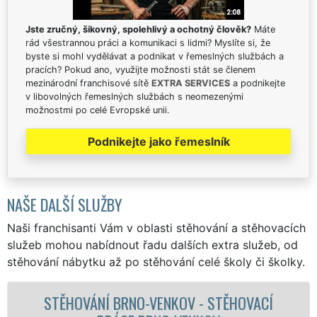
Jste zručný, šikovný, spolehlivý a ochotný člověk?
Máte
rád všestrannou práci a komunikaci s lidmi? Myslíte si, že
byste si mohl vydělávat a podnikat v řemeslných službách a
pracích? Pokud ano, využijte možnosti stát se členem
mezinárodní franchisové sítě
EXTRA SERVICES
a podnikejte
v libovolných řemeslných službách s neomezenými
možnostmi po celé Evropské unii.
Podnikejte jako řemeslník
NAŠE DALŠÍ SLUŽBY
Naši franchisanti Vám v oblasti stěhování a stěhovacích
služeb mohou nabídnout řadu dalších extra služeb, od
stěhování nábytku až po stěhování celé školy či školky.
HOVACÍ
STĚHOVACÍ SLUŽBA BRNO-VENKO