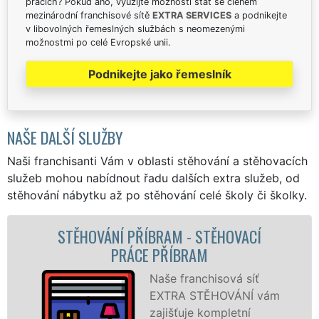
pracích? Pokud ano, využijte možnosti stát se členem
mezinárodní franchisové sítě
EXTRA SERVICES
a podnikejte
v libovolných řemeslných službách s neomezenými
možnostmi po celé Evropské unii.
Podnikejte jako řemeslník
NAŠE DALŠÍ SLUŽBY
Naši franchisanti Vám v oblasti stěhování a stěhovacích
služeb mohou nabídnout řadu dalších extra služeb, od
stěhování nábytku až po stěhování celé školy či školky.
TĚHOVACÍ
STĚHOVACÍ SLUŽBA PŘÍBR
STĚHOVACÍ FIRMA PŘÍB
hisová síť
Poskytuj
ĚHOVÁNÍ vám
stěhovací
ompletní
Příbrami 