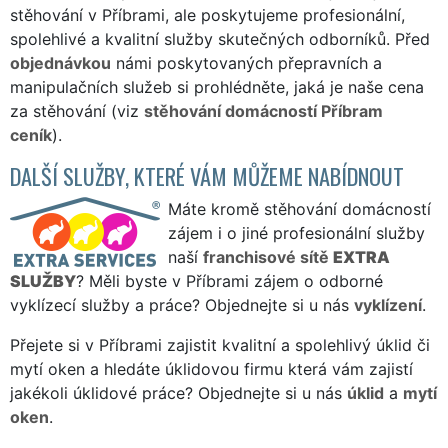
stěhování v Příbrami, ale poskytujeme profesionální,
spolehlivé a kvalitní služby skutečných odborníků. Před
objednávkou
námi poskytovaných přepravních a
manipulačních služeb si prohlédněte, jaká je naše cena
za stěhování (viz
stěhování domácností Příbram
ceník
).
DALŠÍ SLUŽBY, KTERÉ VÁM MŮŽEME NABÍDNOUT
Máte kromě stěhování domácností
zájem i o jiné profesionální služby
naší
franchisové sítě
EXTRA
SLUŽBY
? Měli byste v Příbrami zájem o odborné
vyklízecí služby a práce? Objednejte si u nás
vyklízení
.
Přejete si v Příbrami zajistit kvalitní a spolehlivý úklid či
mytí oken a hledáte úklidovou firmu která vám zajistí
jakékoli úklidové práce? Objednejte si u nás
úklid
a
mytí
oken
.