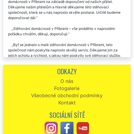
Společnost EXTRA STĚHOVÁNÍ jsme si vybrali pro stěhování naší
domácnosti v Příbrami na základě doporučení od našich přátel.
Děkujeme našim přátelům a hlavně děkujeme této stěhovací
společnosti, která se u nás naprosto skvěle postaral. Určitě budeme
doporučovat dál.
Stěhování domácnosti v Příbrami – vše proběhlo v naprostém
pořádku chválím, děkuji, doporučuji.
Byť se jednalo o malé stěhování domácnosti v Příbrami, tato
společnost nám poskytla naprosto skvělý servis. Děkujeme jim za
jejich ochotu a rychlost, s jakou nám poskytly své stěhovací služby.
Děkujeme i za zajištění úklidu.
ODKAZY
Velmi solidní a profesionální jednání při domlouvání stěhování
domácnosti v Příbrami. Dochvilnost rychlost, skvělé odvedená práce,
O nás
doporučuji.
Fotogalerie
V sobotu jsme využili služeb této společnosti při stěhování naší
Všeobecné obchodní podmínky
domácnosti v Příbrami. Profesionální přístup, Výborné vystupování. Za
Kontakt
nás dáváme společnosti EXTRA STĚHOVÁNÍ palec nahoru 👍.
SOCIÁLNÍ SÍTĚ
Stěhovali jsme celou domácnost naší babičky. Zásluhou pánů ze
společnosti EXTRA STĚHOVÁNÍ jsme byli kompletně hotový za 6
hodin. Chtěla bych pánům poděkovat a pochválit je za jejich přístup k