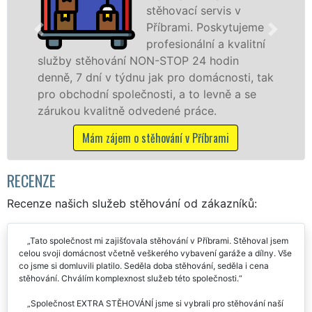
servis v
špičkové 
Poskytujeme
speciální
ní a kvalitní
technikou
 hodin
služby zajišťujeme domácnostem i
omácnosti, tak
celém okresu Příbram se zárukou 
levně a se
franchisové sítě EXTRA STĚHOVÁN
ce.
Nabízíme stěhovací služby NON-
včetně víkendů a svátků bez přípl
íbrami
Mám zájem o stěhovací služby v Př
RECENZE
Recenze našich služeb stěhování od zákazníků:
Tato společnost mi zajišťovala stěhování v Příbrami. Stěhoval jsem
celou svoji domácnost včetně veškerého vybavení garáže a dílny. Vše
co jsme si domluvili platilo. Seděla doba stěhování, seděla i cena
stěhování. Chválím komplexnost služeb této společnosti.