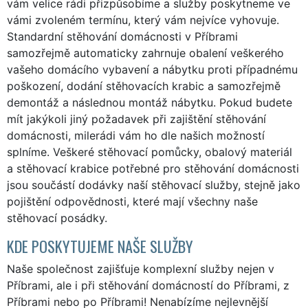
vám velice rádi přizpůsobíme a služby poskytneme ve
vámi zvoleném termínu, který vám nejvíce vyhovuje.
Standardní stěhování domácnosti v Příbrami
samozřejmě automaticky zahrnuje obalení veškerého
vašeho domácího vybavení a nábytku proti případnému
poškození, dodání stěhovacích krabic a samozřejmě
demontáž a následnou montáž nábytku. Pokud budete
mít jakýkoli jiný požadavek při zajištění stěhování
domácnosti, milerádi vám ho dle našich možností
splníme. Veškeré stěhovací pomůcky, obalový materiál
a stěhovací krabice potřebné pro stěhování domácnosti
jsou součástí dodávky naší stěhovací služby, stejně jako
pojištění odpovědnosti, které mají všechny naše
stěhovací posádky.
KDE POSKYTUJEME NAŠE SLUŽBY
Naše společnost zajišťuje komplexní služby nejen v
Příbrami, ale i při stěhování domácností do Příbrami, z
Příbrami nebo po Příbrami! Nenabízíme nejlevnější