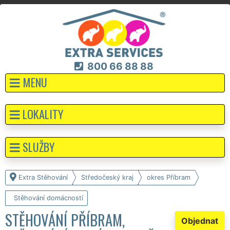
800 66 88 88
MENU
LOKALITY
SLUŽBY
Extra Stěhování
Středočeský kraj
okres Příbram
Stěhování domácností
STĚHOVÁNÍ PŘÍBRAM,
Objednat