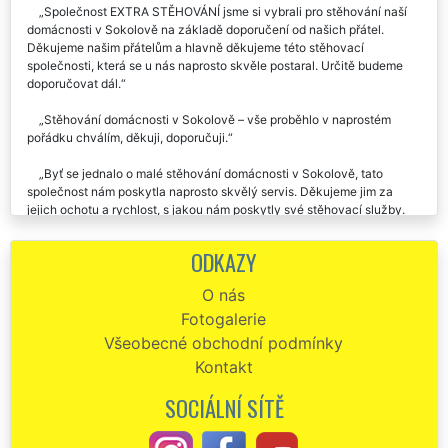
Společnost EXTRA STĚHOVÁNÍ jsme si vybrali pro stěhování naší
domácnosti v Sokolově na základě doporučení od našich přátel.
Děkujeme našim přátelům a hlavně děkujeme této stěhovací
společnosti, která se u nás naprosto skvěle postaral. Určitě budeme
doporučovat dál.
Stěhování domácnosti v Sokolově – vše proběhlo v naprostém
pořádku chválím, děkuji, doporučuji.
Byť se jednalo o malé stěhování domácnosti v Sokolově, tato
společnost nám poskytla naprosto skvělý servis. Děkujeme jim za
jejich ochotu a rychlost, s jakou nám poskytly své stěhovací služby.
Děkujeme i za zajištění úklidu.
ODKAZY
Velmi solidní a profesionální jednání při domlouvání stěhování
domácnosti v Sokolově. Dochvilnost rychlost, skvělé odvedená práce,
O nás
doporučuji.
Fotogalerie
V sobotu jsme využili služeb této společnosti při stěhování naší
Všeobecné obchodní podmínky
domácnosti v Sokolově. Profesionální přístup, Výborné vystupování.
Kontakt
Za nás dáváme společnosti EXTRA STĚHOVÁNÍ palec nahoru 👍.
SOCIÁLNÍ SÍTĚ
Stěhovali jsme celou domácnost naší babičky. Zásluhou pánů ze