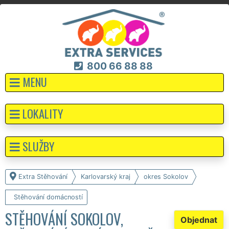
800 66 88 88
MENU
LOKALITY
SLUŽBY
Extra Stěhování
Karlovarský kraj
okres Sokolov
Stěhování domácností
STĚHOVÁNÍ SOKOLOV,
Objednat