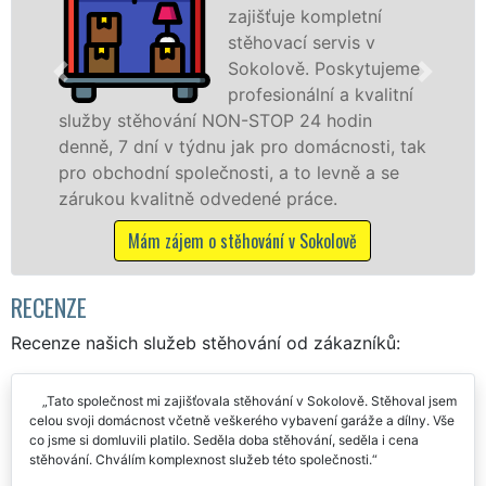
pletní
Sokolově n
vis v
špičkové úr
oskytujeme
speciální st
a kvalitní
technikou. 
odin
služby zajišťujeme domácnostem i f
cnosti, tak
celém okresu Sokolov se zárukou kv
vně a se
franchisové sítě EXTRA STĚHOVÁNÍ.
.
Nabízíme stěhovací služby NON-ST
včetně víkendů a svátků bez příplatk
ově
Mám zájem o stěhovací služby v Sokol
RECENZE
Recenze našich služeb stěhování od zákazníků:
Tato společnost mi zajišťovala stěhování v Sokolově. Stěhoval jsem
celou svoji domácnost včetně veškerého vybavení garáže a dílny. Vše
co jsme si domluvili platilo. Seděla doba stěhování, seděla i cena
stěhování. Chválím komplexnost služeb této společnosti.