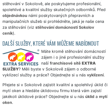
stěhování v Sokolově, ale poskytujeme profesionální,
spolehlivé a kvalitní služby skutečných odborníků. Před
objednávkou
námi poskytovaných přepravních a
manipulačních služeb si prohlédněte, jaká je naše cena
za stěhování (viz
stěhování domácností Sokolov
ceník
).
DALŠÍ SLUŽBY, KTERÉ VÁM MŮŽEME NABÍDNOUT
Máte kromě stěhování domácností
zájem i o jiné profesionální služby
naší
franchisové sítě
EXTRA
SLUŽBY
? Měli byste v Sokolově zájem o odborné
vyklízecí služby a práce? Objednejte si u nás
vyklízení
.
Přejete si v Sokolově zajistit kvalitní a spolehlivý úklid či
mytí oken a hledáte úklidovou firmu která vám zajistí
jakékoli úklidové práce? Objednejte si u nás
úklid
a
mytí
oken
.