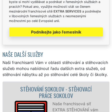
byste si mohl vydělávat a podnikat v řemeslných službách a
pracích? Pokud ano, využijte možnosti stát se členem
mezinárodní franchisové sítě
EXTRA SERVICES
a podnikejte
v libovolných řemeslných službách s neomezenými
možnostmi po celé Evropské unii.
Podnikejte jako řemeslník
NAŠE DALŠÍ SLUŽBY
Naši franchisanti Vám v oblasti stěhování a stěhovacích
služeb mohou nabídnout řadu dalších extra služeb, od
stěhování nábytku až po stěhování celé školy či školky.
HOVACÍ
STĚHOVACÍ SLUŽBA SOKOLO
STĚHOVACÍ FIRMA SOKOLO
ová síť
Poskytujem
OVÁNÍ vám
stěhovací s