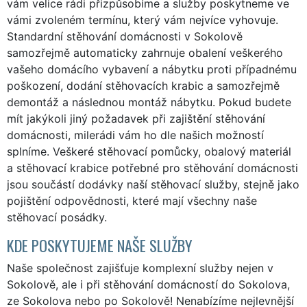
vám velice rádi přizpůsobíme a služby poskytneme ve
vámi zvoleném termínu, který vám nejvíce vyhovuje.
Standardní stěhování domácnosti v Sokolově
samozřejmě automaticky zahrnuje obalení veškerého
vašeho domácího vybavení a nábytku proti případnému
poškození, dodání stěhovacích krabic a samozřejmě
demontáž a následnou montáž nábytku. Pokud budete
mít jakýkoli jiný požadavek při zajištění stěhování
domácnosti, milerádi vám ho dle našich možností
splníme. Veškeré stěhovací pomůcky, obalový materiál
a stěhovací krabice potřebné pro stěhování domácnosti
jsou součástí dodávky naší stěhovací služby, stejně jako
pojištění odpovědnosti, které mají všechny naše
stěhovací posádky.
KDE POSKYTUJEME NAŠE SLUŽBY
Naše společnost zajišťuje komplexní služby nejen v
Sokolově, ale i při stěhování domácností do Sokolova,
ze Sokolova nebo po Sokolově! Nenabízíme nejlevnější