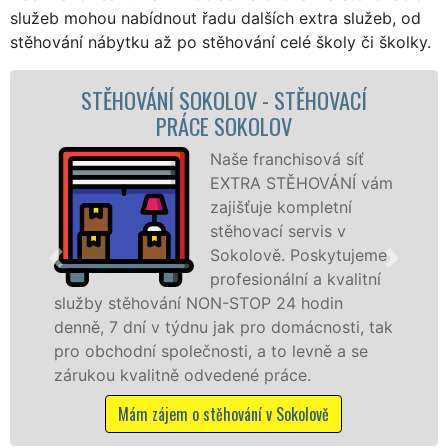
služeb mohou nabídnout řadu dalších extra služeb, od
stěhování nábytku až po stěhování celé školy či školky.
STĚHOVACÍ SLUŽBA SOKOLOV -
STĚHOVACÍ FIRMA SOKOLOV
Poskytujeme
ám
stěhovací služby v
Sokolově na
špičkové úrovni se
e
speciální stěhovací
technikou. Tyto
služby zajišťujeme domácnostem i firmám v
ak
celém okresu Sokolov se zárukou kvality
franchisové sítě EXTRA STĚHOVÁNÍ.
Nabízíme stěhovací služby NON-STOP
včetně víkendů a svátků bez příplatků.
Mám zájem o stěhovací služby v Sokolově