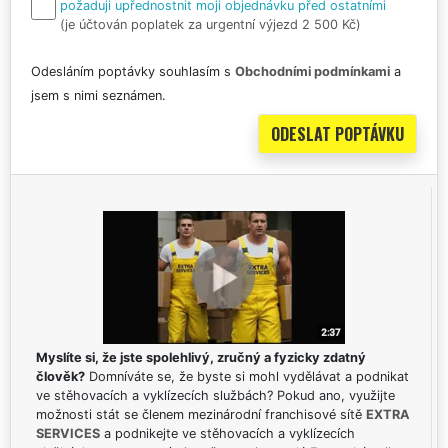
požaduji upřednostnit moji objednávku před ostatními
(je účtován poplatek za urgentní výjezd 2 500 Kč)
Odesláním poptávky souhlasím s
Obchodními podmínkami
a
jsem s nimi seznámen.
Myslíte si, že jste spolehlivý, zručný a fyzicky zdatný
člověk?
Domníváte se, že byste si mohl vydělávat a podnikat
ve stěhovacích a vyklízecích službách? Pokud ano, využijte
možnosti stát se členem mezinárodní franchisové sítě
EXTRA
SERVICES
a podnikejte ve stěhovacích a vyklízecích