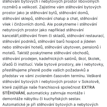
stěhování bytových i nebytových prostor libovolných
rozměrů a velikostí. Zajistíme vám stěhování bytových
prostor jako je stěhování bytů, stěhování domů,
stěhování sklepů, stěhování chalup a chat, stěhování
vilek i činžovních domů. Ale poskytneme i stěhování
nebytových prostor jako například stěhování
kanceláří,stěhování firem či skladů, stěhování restaurací,
stěhování podniků, stěhování barů hospod a jídelen
nebo stěhování hotelů, stěhování ubytoven, pensionů i
motelů. Taktéž poskytneme stěhování obchodů,
stěhování prodejen, kadeřnických salónů, škol, školek,
úřadů či institucí. Vaše bytové prostory, ale i nebytovky,
přestěhujeme přesně podle vašich požadavků a
představ ve vámi zvoleném časovém termínu. Veškeré
stěhování bytových i nebytových prostor v Sokolově,
které zajišťuje naše franchisová společnost
EXTRA
STĚHOVÁNÍ
, automaticky zahrnuje montáže i
demontáže nábytku či kuchyňských sestav.
Automatické je při stěhování bytových a nebytových