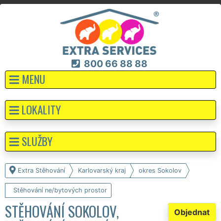
800 66 88 88
MENU
LOKALITY
SLUŽBY
Extra Stěhování
Karlovarský kraj
okres Sokolov
Stěhování ne/bytových prostor
STĚHOVÁNÍ SOKOLOV,
Objednat