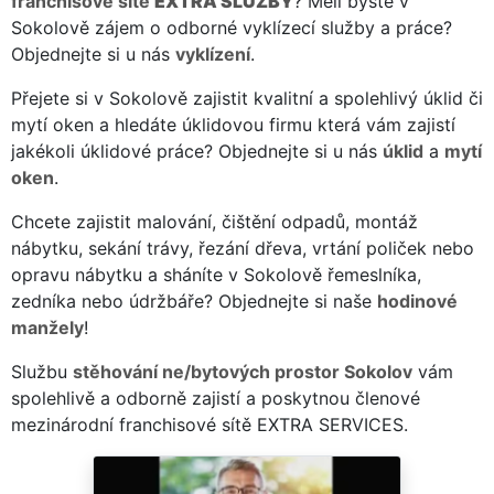
franchisové sítě
EXTRA SLUŽBY
? Měli byste v
Sokolově zájem o odborné vyklízecí služby a práce?
Objednejte si u nás
vyklízení
.
Přejete si v Sokolově zajistit kvalitní a spolehlivý úklid či
mytí oken a hledáte úklidovou firmu která vám zajistí
jakékoli úklidové práce? Objednejte si u nás
úklid
a
mytí
oken
.
Chcete zajistit malování, čištění odpadů, montáž
nábytku, sekání trávy, řezání dřeva, vrtání poliček nebo
opravu nábytku a sháníte v Sokolově řemeslníka,
zedníka nebo údržbáře? Objednejte si naše
hodinové
manžely
!
Službu
stěhování ne/bytových prostor Sokolov
vám
spolehlivě a odborně zajistí a poskytnou členové
mezinárodní franchisové sítě EXTRA SERVICES.