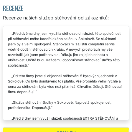
RECENZE
Recenze našich služeb stěhování od zákazníků:
Před dvěma dny jsem využila stěhovacích služeb této společnosti
při stěhování mého kadeřnického salónu v Sokolově. Se službami
jsem byla velmi spokojená. Stěhováci mi zajistili kompletní servis
včetně dodání stěhovacích krabic. V nových prostorách my vše
rozmístili, jak jsem potřebovala. Děkuju jim za jejich ochotu a
obětavost. Určitě budu každému doporučovat stěhovací služby této
společnosti.
Od této firmy jsme si objednali stěhování 5 bytových jednotek v
Sokolově. Co bylo domluveno to i platilo. Vše proběhlo velmi rychle a
cena za stěhování byla více než příznivá. Chválím. Děkuji. Stěhovací
firmu doporučuji.
Služba stěhování školky v Sokolově. Naprostá spokojenost,
profesionalita. Doporučuji.
Před 3 dny jsem využil služeb společnosti EXTRA STĚHOVÁNÍ a
poprosil je o pomoc, při stěhování mé truhlářské dílny. Stěhování