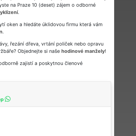
byste na Praze 10 (deset) zájem o odborné
yklízení
.
i mytí oken a hledáte úklidovou firmu která vám
n
.
ávy, řezání dřeva, vrtání poliček nebo opravu
ržbáře? Objednejte si naše
hodinové manžely
!
odborně zajistí a poskytnou členové
pp