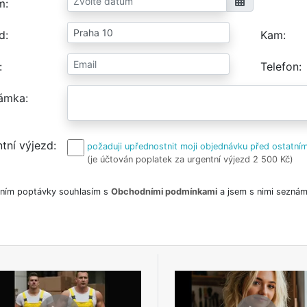
m
d
Kam
Telefon
ámka
tní výjezd
požaduji upřednostnit moji objednávku před ostatním
(je účtován poplatek za urgentní výjezd 2 500 Kč)
ním poptávky souhlasím s
Obchodními podmínkami
a jsem s nimi seznám