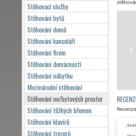
stěhován
Stěhovací služby
Stěhování bytů
STĚHOVÁNÍ PRAHA 10 -
Stěhování domů
Naše franchisová síť 
stěhovací servis na Pr
Stěhování kanceláří
kvalitní služby stěhov
Stěhování firem
pro domácnosti, tak pr
kvalitně odvedené prá
Stěhování domácností
Stěhování nábytku
Mám zájem o s
Mezinárodní stěhování
Stěhování ne/bytových prostor
RECENZ
Stěhování těžkých břemen
Recenze
Stěhování klavírů
Služb
Stěhování trezorů