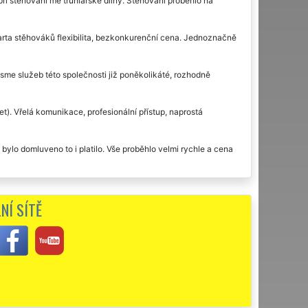
i stěhování mé truhlářské dílny. Stěhování proběhlo na
rta stěhováků flexibilita, bezkonkurenční cena. Jednoznačně
jsme služeb této společnosti již poněkolikáté, rozhodně
). Vřelá komunikace, profesionální přístup, naprostá
bylo domluveno to i platilo. Vše proběhlo velmi rychle a cena
) v našem činžovním domě. Byly jsme nadmíru spokojeni.
NÍ SÍTĚ
 kadeřnického salónu na Praze 10 (deset). Se službami jsem
krabic. V nových prostorách my vše rozmístili, jak jsem
stěhovací služby této společnosti.