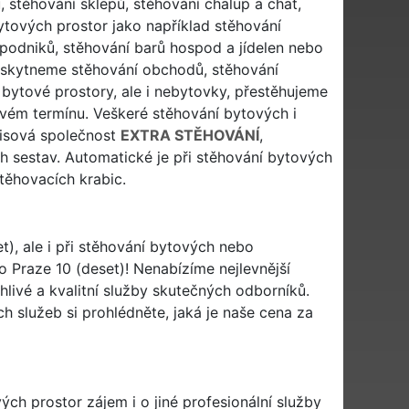
 stěhování sklepů, stěhování chalup a chat,
ytových prostor jako například stěhování
í podniků, stěhování barů hospod a jídelen nebo
poskytneme stěhování obchodů, stěhování
e bytové prostory, ale i nebytovky, přestěhujeme
ém termínu. Veškeré stěhování bytových i
hisová společnost
EXTRA STĚHOVÁNÍ
,
 sestav. Automatické je při stěhování bytových
těhovacích krabic.
t), ale i při stěhování bytových nebo
 Praze 10 (deset)! Nenabízíme nejlevnější
hlivé a kvalitní služby skutečných odborníků.
 služeb si prohlédněte, jaká je naše cena za
h prostor zájem i o jiné profesionální služby