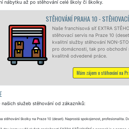
í nábytku až po stěhování celé školy či školky.
 STĚHOVACÍ PRÁCE PRAHA 10
EXTRA STĚHOVÁNÍ vám zajišťuje kompletní
aze 10 (deset). Poskytujeme profesionální a
ání NON-STOP 24 hodin denně, 7 dní v týdnu jak
o obchodní společnosti, a to levně a se zárukou
ce.
těhování na Praze 10
E
 našich služeb stěhování od zákazníků:
a stěhování školky na Praze 10 (deset). Naprostá spokojenost, profesionalita. D