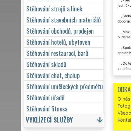
Před 
jedničku
Stěhování strojů a linek
Stěho
Stěhování stavebních materiálů
doporuču
Stěhování obchodů, prodejen
Maxim
budeme 
Stěhování hotelů, ubytoven
Spole
Stěhování restaurací, barů
spolehl
Stěhování skladů
Od té
za stěho
Stěhování chat, chalup
Tato 
Stěhování uměleckých předmětů
Doporuč
ODKA
Stěhování úřadů
Před 
O nás
byla vel
Fotoga
potřebov
Stěhování fitness
Všeob
VYKLÍZECÍ SLUŽBY
Konta