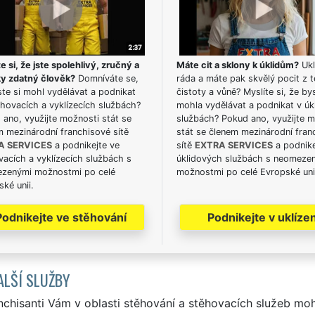
e si, že jste spolehlivý, zručný a
Máte cit a sklony k úklidům?
Ukl
ky zdatný člověk?
Domníváte se,
ráda a máte pak skvělý pocit z t
te si mohl vydělávat a podnikat
čistoty a vůně? Myslíte si, že by
hovacích a vyklízecích službách?
mohla vydělávat a podnikat v úk
ano, využijte možnosti stát se
službách? Pokud ano, využijte 
m mezinárodní franchisové sítě
stát se členem mezinárodní fran
A SERVICES
a podnikejte ve
sítě
EXTRA SERVICES
a podnike
acích a vyklízecích službách s
úklidových službách s neomeze
zenými možnostmi po celé
možnostmi po celé Evropské uni
ké unii.
Podnikejte ve stěhování
Podnikejte v uklízen
ALŠÍ SLUŽBY
nchisanti Vám v oblasti stěhování a stěhovacích služeb mo