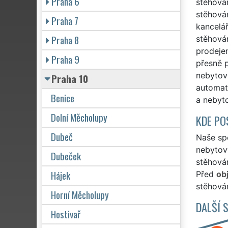
Praha 6
stěhován
stěhován
Praha 7
kancelář
Praha 8
stěhován
prodejen
Praha 9
přesně 
nebytový
Praha 10
automat
Benice
a nebyto
Dolní Měcholupy
KDE PO
Dubeč
Naše spo
nebytový
Dubeček
stěhován
Hájek
Před
ob
stěhován
Horní Měcholupy
DALŠÍ 
Hostivař