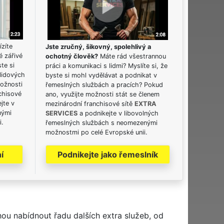
ízíte
Jste zručný, šikovný, spolehlivý a
é zářivé
ochotný člověk?
Máte rád všestrannou
ste si
práci a komunikaci s lidmi? Myslíte si, že
lidových
byste si mohl vydělávat a podnikat v
možnosti
řemeslných službách a pracích? Pokud
chisové
ano, využijte možnosti stát se členem
jte v
mezinárodní franchisové sítě
EXTRA
nými
SERVICES
a podnikejte v libovolných
i.
řemeslných službách s neomezenými
možnostmi po celé Evropské unii.
í
Podnikejte jako řemeslník
hou nabídnout řadu dalších extra služeb, od