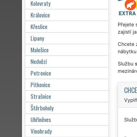
Kolovraty
Královice
Přejete 
Křeslice
zajistí 
Lipany
Chcete z
Malešice
nábytku 
Nedvězí
Službu
mezinár
Petrovice
Pitkovice
CHCE
Strašnice
Vyplň
Štěrboholy
Uhříněves
Služb
Vinohrady