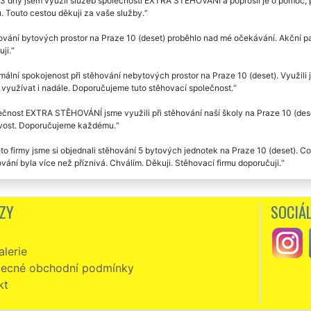
3 dny jsem využil služeb společnosti EXTRA STĚHOVÁNÍ a poprosil je o pomoc, př
. Touto cestou děkuji za vaše služby.
vání bytových prostor na Praze 10 (deset) proběhlo nad mé očekávání. Akční pa
ji.
ální spokojenost při stěhování nebytových prostor na Praze 10 (deset). Využili 
využívat i nadále. Doporučujeme tuto stěhovací společnost.
čnost EXTRA STĚHOVÁNÍ jsme využili při stěhování naší školy na Praze 10 (deset
ivost. Doporučujeme každému.
to firmy jsme si objednali stěhování 5 bytových jednotek na Praze 10 (deset). Co 
vání byla více než příznivá. Chválím. Děkuji. Stěhovací firmu doporučuji.
společnost nám zajišťovala vystěhování nebytových prostor na Praze 10 (deset
ujeme.
ZY
SOCIÁL
dvěma dny jsem využila stěhovacích služeb této společnosti při stěhování mého
mi spokojená. Stěhováci mi zajistili kompletní servis včetně dodání stěhovacích 
lerie
ala. Děkuju jim za jejich ochotu a obětavost. Určitě budu každému doporučovat 
ecné obchodní podmínky
kt