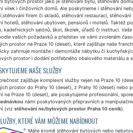
í bytových prostor jako je stěhování bytů, stěhování domů,
í vilek i činžovních domů. Ale poskytneme i stěhování neb
í,stěhování firem či skladů, stěhování restaurací, stěhován
í hotelů, stěhování ubytoven, pensionů i motelů. Taktéž 
, kadeřnických salónů, škol, školek, úřadů či institucí. Vaš
podle vašich požadavků a představ ve vámi zvoleném časov
ch prostor na Praze 10 (deset), které zajišťuje naše franc
icky zahrnuje montáže i demontáže nábytku či kuchyňských
vých prostor i dodání potřebného obalového materiálu a s
SKYTUJEME NAŠE SLUŽBY
lečnost zajišťuje komplexní služby nejen na Praze 10 (dese
ch prostor do Prahy 10 (deset), z Prahy 10 (deset) nebo po
í na Praze 10 (deset), ale poskytujeme profesionální, spole
jednávkou
námi poskytovaných přepravních a manipulačních
í (viz
stěhování ne/bytových prostor Praha 10 ceník
).
SLUŽBY, KTERÉ VÁM MŮŽEME NABÍDNOUT
Máte kromě stěhování bytových nebo nebytovýc