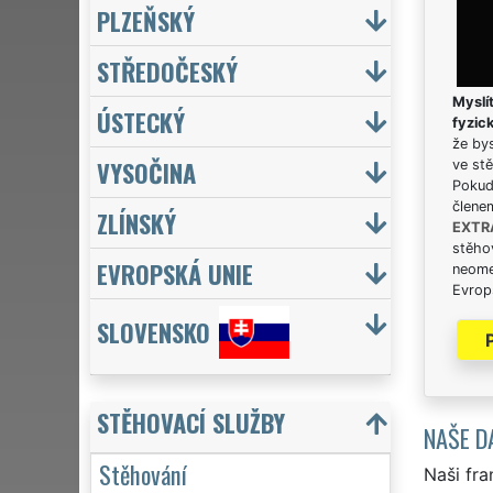
PLZEŇSKÝ
STŘEDOČESKÝ
Myslít
ÚSTECKÝ
fyzic
že bys
VYSOČINA
ve stě
Pokud 
člene
ZLÍNSKÝ
EXTR
stěhov
EVROPSKÁ UNIE
neome
Evrops
SLOVENSKO
STĚHOVACÍ SLUŽBY
NAŠE D
Stěhování
Naši fra