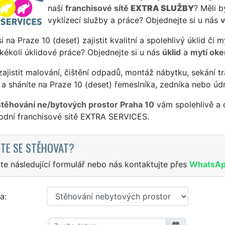
naší
franchisové sítě
EXTRA SLUŽBY
? Měli 
vyklízecí služby a práce? Objednejte si u nás
v
si na Praze 10 (deset) zajistit kvalitní a spolehlivý úklid č
jakékoli úklidové práce? Objednejte si u nás
úklid
a
mytí oke
ajistit malování, čištění odpadů, montáž nábytku, sekání tr
a sháníte na Praze 10 (deset) řemeslníka, zedníka nebo úd
stěhování ne/bytových prostor Praha 10
vám spolehlivě a 
odní franchisové sítě EXTRA SERVICES.
TE SE STĚHOVAT?
te následující formulář nebo nás kontaktujte přes
WhatsA
a