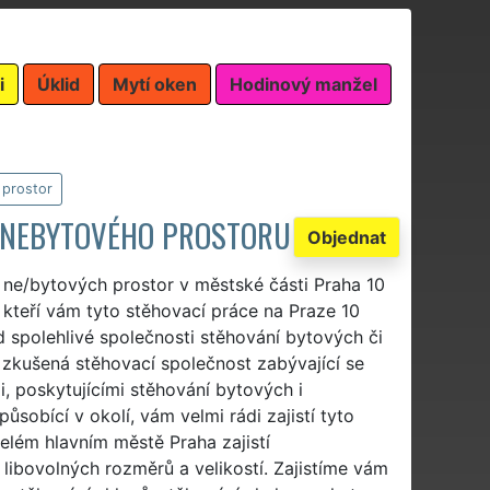
i
Úklid
Mytí oken
Hodinový manžel
 prostor
I NEBYTOVÉHO PROSTORU
Objednat
í ne/bytových prostor v městské části Praha 10
 kteří vám tyto stěhovací práce na Praze 10
 od spolehlivé společnosti stěhování bytových či
 zkušená stěhovací společnost zabývající se
, poskytujícími stěhování bytových i
sobící v okolí, vám velmi rádi zajistí tyto
lém hlavním městě Praha zajistí
libovolných rozměrů a velikostí. Zajistíme vám