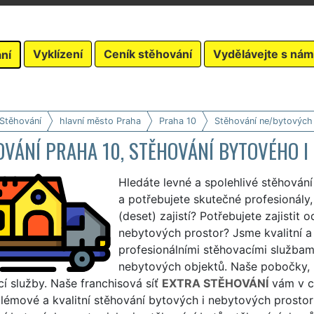
Vyklízení
Ceník stěhování
Vydělávejte s nám
ní
 Stěhování
hlavní město Praha
Praha 10
Stěhování ne/bytových
OVÁNÍ PRAHA 10, STĚHOVÁNÍ BYTOVÉHO 
Hledáte levné a spolehlivé stěhován
a potřebujete skutečné profesionály,
(deset) zajistí? Potřebujete zajistit
nebytových prostor? Jsme kvalitní a
profesionálními stěhovacími službami
nebytových objektů. Naše pobočky, pů
í služby. Naše franchisová síť
EXTRA STĚHOVÁNÍ
vám v ce
émové a kvalitní stěhování bytových i nebytových prostor 