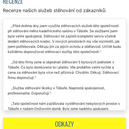
RECENZE
Recenze našich služeb stěhování od zákazníků:
Před dvěma dny jsem využila stěhovacích služeb této společnosti
při stěhování mého kadeřnického salónu v Táboře. Se službami jsem
byla velmi spokojená. Stěhováci mi zajistili kompletní servis včetně
dodání stěhovacích krabic. V nových prostorách my vše rozmístili, jak
jsem potřebovala. Děkuju jim za jejich ochotu a obětavost. Určitě budu
každému doporučovat stěhovací služby této společnosti.
Od této firmy jsme si objednali stěhování 5 bytových jednotek v
Táboře. Co bylo domluveno to i platilo. Vše proběhlo velmi rychle a
cena za stěhování byla více než příznivá. Chválím. Děkuji. Stěhovací
firmu doporučuji.
Služba stěhování školky v Táboře. Naprostá spokojenost,
profesionalita. Doporučuji.
Tato společnost nám zajišťovala vystěhování nebytových prostor v
Táboře v našem činžovním domě. Byly jsme nadmíru spokojeni.
Doporučujeme.