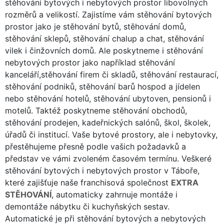
stěhování bytových i nebytových prostor libovolných
rozměrů a velikostí. Zajistíme vám stěhování bytových
prostor jako je stěhování bytů, stěhování domů,
stěhování sklepů, stěhování chalup a chat, stěhování
vilek i činžovních domů. Ale poskytneme i stěhování
nebytových prostor jako například stěhování
kanceláří,stěhování firem či skladů, stěhování restaurací,
stěhování podniků, stěhování barů hospod a jídelen
nebo stěhování hotelů, stěhování ubytoven, pensionů i
motelů. Taktéž poskytneme stěhování obchodů,
stěhování prodejen, kadeřnických salónů, škol, školek,
úřadů či institucí. Vaše bytové prostory, ale i nebytovky,
přestěhujeme přesně podle vašich požadavků a
představ ve vámi zvoleném časovém termínu. Veškeré
stěhování bytových i nebytových prostor v Táboře,
které zajišťuje naše franchisová společnost
EXTRA
STĚHOVÁNÍ
, automaticky zahrnuje montáže i
demontáže nábytku či kuchyňských sestav.
Automatické je při stěhování bytových a nebytových