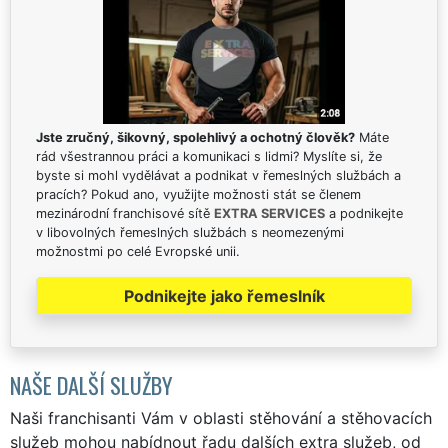
Jste zručný, šikovný, spolehlivý a ochotný člověk?
Máte
rád všestrannou práci a komunikaci s lidmi? Myslíte si, že
byste si mohl vydělávat a podnikat v řemeslných službách a
pracích? Pokud ano, využijte možnosti stát se členem
mezinárodní franchisové sítě
EXTRA SERVICES
a podnikejte
v libovolných řemeslných službách s neomezenými
možnostmi po celé Evropské unii.
Podnikejte jako řemeslník
NAŠE DALŠÍ SLUŽBY
Naši franchisanti Vám v oblasti stěhování a stěhovacích
služeb mohou nabídnout řadu dalších extra služeb, od