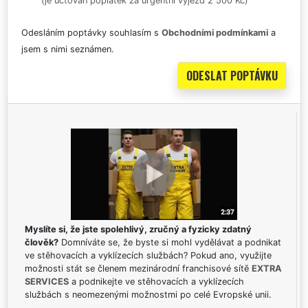
(je účtován poplatek za urgentní výjezd 2 500 Kč)
Odesláním poptávky souhlasím s
Obchodními podmínkami
a
jsem s nimi seznámen.
Myslíte si, že jste spolehlivý, zručný a fyzicky zdatný
člověk?
Domníváte se, že byste si mohl vydělávat a podnikat
ve stěhovacích a vyklízecích službách? Pokud ano, využijte
možnosti stát se členem mezinárodní franchisové sítě
EXTRA
SERVICES
a podnikejte ve stěhovacích a vyklízecích
službách s neomezenými možnostmi po celé Evropské unii.