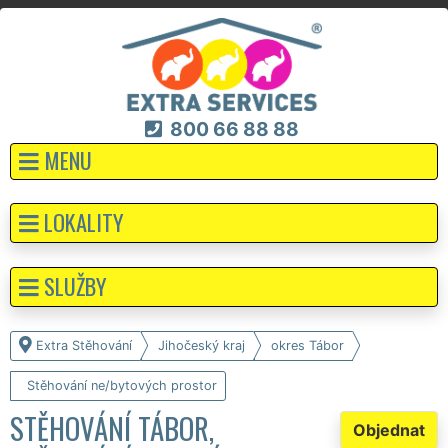
800 66 88 88
MENU
LOKALITY
SLUŽBY
Extra Stěhování
Jihočeský kraj
okres Tábor
Stěhování ne/bytových prostor
STĚHOVÁNÍ TÁBOR,
Objednat