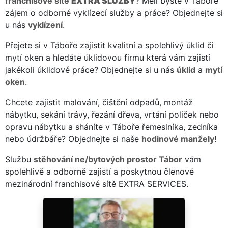
franchisové sítě
EXTRA SLUŽBY
? Měli byste v Táboře
zájem o odborné vyklízecí služby a práce? Objednejte si
u nás
vyklízení
.
Přejete si v Táboře zajistit kvalitní a spolehlivý úklid či
mytí oken a hledáte úklidovou firmu která vám zajistí
jakékoli úklidové práce? Objednejte si u nás
úklid
a
mytí
oken
.
Chcete zajistit malování, čištění odpadů, montáž
nábytku, sekání trávy, řezání dřeva, vrtání poliček nebo
opravu nábytku a sháníte v Táboře řemeslníka, zedníka
nebo údržbáře? Objednejte si naše
hodinové manžely
!
Službu
stěhování ne/bytových prostor Tábor
vám
spolehlivě a odborně zajistí a poskytnou členové
mezinárodní franchisové sítě EXTRA SERVICES.