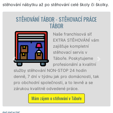
stěhování nábytku až po stěhování celé školy či školky.
CÍ PRÁCE
STĚHOVACÍ SLUŽBA TÁBOR - STĚ
FIRMA TÁBOR
ová síť
Poskytujem
OVÁNÍ vám
stěhovací s
pletní
Táboře na š
vis v
úrovni se sp
ytujeme
stěhovací
a kvalitní
technikou. 
odin
služby zajišťujeme domácnostem i f
cnosti, tak
celém okresu Tábor se zárukou kvali
vně a se
franchisové sítě EXTRA STĚHOVÁNÍ.
.
Nabízíme stěhovací služby NON-ST
včetně víkendů a svátků bez příplatk
ře
Mám zájem o stěhovací služby v Tábo