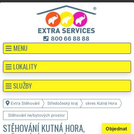
800 66 88 88
MENU
LOKALITY
SLUŽBY
Extra Stěhování
Středočeský kraj
okres Kutná Hora
Stěhování ne/bytových prostor
STĚHOVÁNÍ KUTNÁ HORA,
Objednat