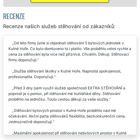
Mám zájem o stěhovací služby v Kutné Ho
RECENZE
Recenze našich služeb stěhování od zákazníků:
Od této firmy jsme si objednali stěhování 5 bytových jednotek v
Kutné Hoře. Co bylo domluveno to i platilo. Vše proběhlo velmi rychle a
cena za stěhování byla více než příznivá. Chválím. Děkuji. Stěhovací
firmu doporučuji.
Služba stěhování školky v Kutné Hoře. Naprostá spokojenost,
profesionalita. Doporučuji.
Před 3 dny jsem využil služeb společnosti EXTRA STĚHOVÁNÍ a
poprosil je o pomoc, při stěhování mé truhlářské dílny. Stěhování
proběhlo na jedničku. Touto cestou děkuji za vaše služby.
Stěhování bytových prostor v Kutné Hoře proběhlo nad mé
očekávání. Akční parta stěhováků flexibilita, bezkonkurenční cena.
Jednoznačně doporučuji.