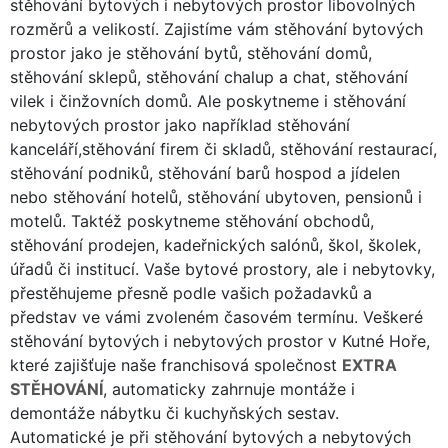
stěhování bytových i nebytových prostor libovolných
rozměrů a velikostí. Zajistíme vám stěhování bytových
prostor jako je stěhování bytů, stěhování domů,
stěhování sklepů, stěhování chalup a chat, stěhování
vilek i činžovních domů. Ale poskytneme i stěhování
nebytových prostor jako například stěhování
kanceláří,stěhování firem či skladů, stěhování restaurací,
stěhování podniků, stěhování barů hospod a jídelen
nebo stěhování hotelů, stěhování ubytoven, pensionů i
motelů. Taktéž poskytneme stěhování obchodů,
stěhování prodejen, kadeřnických salónů, škol, školek,
úřadů či institucí. Vaše bytové prostory, ale i nebytovky,
přestěhujeme přesně podle vašich požadavků a
představ ve vámi zvoleném časovém termínu. Veškeré
stěhování bytových i nebytových prostor v Kutné Hoře,
které zajišťuje naše franchisová společnost
EXTRA
STĚHOVÁNÍ
, automaticky zahrnuje montáže i
demontáže nábytku či kuchyňských sestav.
Automatické je při stěhování bytových a nebytových