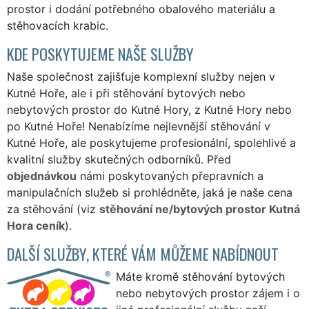
prostor i dodání potřebného obalového materiálu a
stěhovacích krabic.
KDE POSKYTUJEME NAŠE SLUŽBY
Naše společnost zajišťuje komplexní služby nejen v
Kutné Hoře, ale i při stěhování bytových nebo
nebytových prostor do Kutné Hory, z Kutné Hory nebo
po Kutné Hoře! Nenabízíme nejlevnější stěhování v
Kutné Hoře, ale poskytujeme profesionální, spolehlivé a
kvalitní služby skutečných odborníků. Před
objednávkou
námi poskytovaných přepravních a
manipulačních služeb si prohlédněte, jaká je naše cena
za stěhování (viz
stěhování ne/bytových prostor Kutná
Hora ceník
).
DALŠÍ SLUŽBY, KTERÉ VÁM MŮŽEME NABÍDNOUT
Máte kromě stěhování bytových
nebo nebytových prostor zájem i o