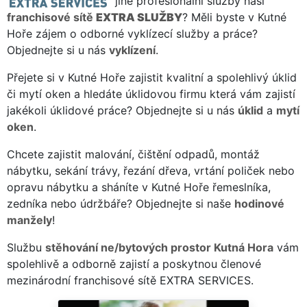
jiné profesionální služby naší
franchisové sítě
EXTRA SLUŽBY
? Měli byste v Kutné
Hoře zájem o odborné vyklízecí služby a práce?
Objednejte si u nás
vyklízení
.
Přejete si v Kutné Hoře zajistit kvalitní a spolehlivý úklid
či mytí oken a hledáte úklidovou firmu která vám zajistí
jakékoli úklidové práce? Objednejte si u nás
úklid
a
mytí
oken
.
Chcete zajistit malování, čištění odpadů, montáž
nábytku, sekání trávy, řezání dřeva, vrtání poliček nebo
opravu nábytku a sháníte v Kutné Hoře řemeslníka,
zedníka nebo údržbáře? Objednejte si naše
hodinové
manžely
!
Službu
stěhování ne/bytových prostor Kutná Hora
vám
spolehlivě a odborně zajistí a poskytnou členové
mezinárodní franchisové sítě EXTRA SERVICES.