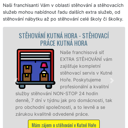
Naši franchisanti Vám v oblasti stěhování a stěhovacích
služeb mohou nabídnout řadu dalších extra služeb, od
stěhování nábytku až po stěhování celé školy či školky.
HOVACÍ
STĚHOVACÍ SLUŽBA KUTNÁ HORA
STĚHOVACÍ FIRMA KUTNÁ HOR
á síť
Poskytujeme
ÁNÍ vám
stěhovací slu
etní
Kutné Hoře na
s v Kutné
špičkové úrov
jeme
speciální stěh
kvalitní
technikou. Ty
in
služby zajišťujeme domácnostem i fir
osti, tak
celém okresu Kutná Hora se zárukou kv
ě a se
franchisové sítě EXTRA STĚHOVÁNÍ.
Nabízíme stěhovací služby NON-STOP
včetně víkendů a svátků bez příplatků.
ře