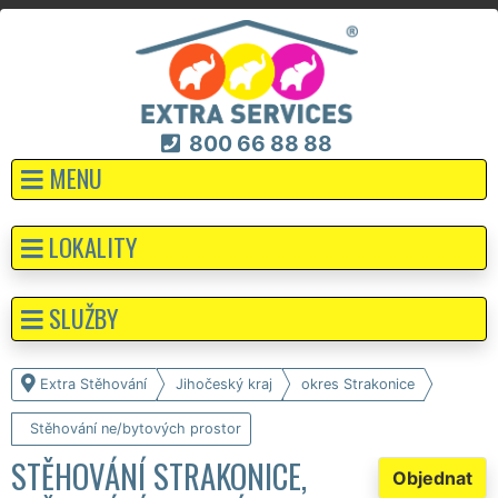
800 66 88 88
MENU
LOKALITY
SLUŽBY
Extra Stěhování
Jihočeský kraj
okres Strakonice
Stěhování ne/bytových prostor
STĚHOVÁNÍ STRAKONICE,
Objednat