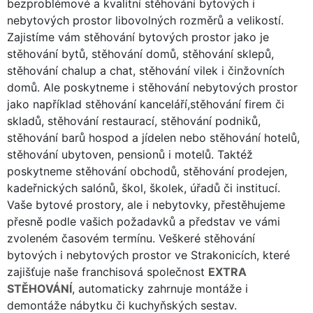
bezproblémové a kvalitní stěhování bytových i
nebytových prostor libovolných rozměrů a velikostí.
Zajistíme vám stěhování bytových prostor jako je
stěhování bytů, stěhování domů, stěhování sklepů,
stěhování chalup a chat, stěhování vilek i činžovních
domů. Ale poskytneme i stěhování nebytových prostor
jako například stěhování kanceláří,stěhování firem či
skladů, stěhování restaurací, stěhování podniků,
stěhování barů hospod a jídelen nebo stěhování hotelů,
stěhování ubytoven, pensionů i motelů. Taktéž
poskytneme stěhování obchodů, stěhování prodejen,
kadeřnických salónů, škol, školek, úřadů či institucí.
Vaše bytové prostory, ale i nebytovky, přestěhujeme
přesně podle vašich požadavků a představ ve vámi
zvoleném časovém termínu. Veškeré stěhování
bytových i nebytových prostor ve Strakonicích, které
zajišťuje naše franchisová společnost
EXTRA
STĚHOVÁNÍ
, automaticky zahrnuje montáže i
demontáže nábytku či kuchyňských sestav.