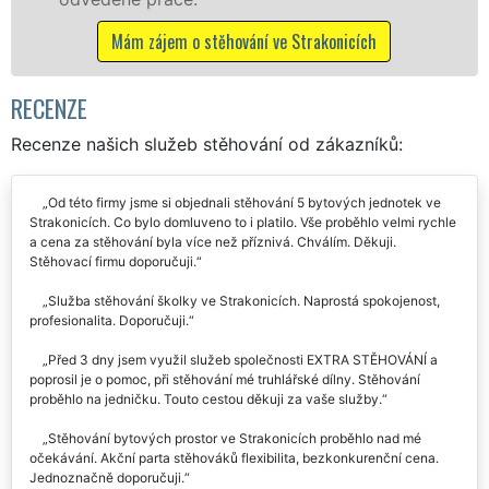
nicích
Mám zájem o stěhovací služby ve Strako
RECENZE
Recenze našich služeb stěhování od zákazníků:
Od této firmy jsme si objednali stěhování 5 bytových jednotek ve
Strakonicích. Co bylo domluveno to i platilo. Vše proběhlo velmi rychle
a cena za stěhování byla více než příznivá. Chválím. Děkuji.
Stěhovací firmu doporučuji.
Služba stěhování školky ve Strakonicích. Naprostá spokojenost,
profesionalita. Doporučuji.
Před 3 dny jsem využil služeb společnosti EXTRA STĚHOVÁNÍ a
poprosil je o pomoc, při stěhování mé truhlářské dílny. Stěhování
proběhlo na jedničku. Touto cestou děkuji za vaše služby.
Stěhování bytových prostor ve Strakonicích proběhlo nad mé
očekávání. Akční parta stěhováků flexibilita, bezkonkurenční cena.
Jednoznačně doporučuji.