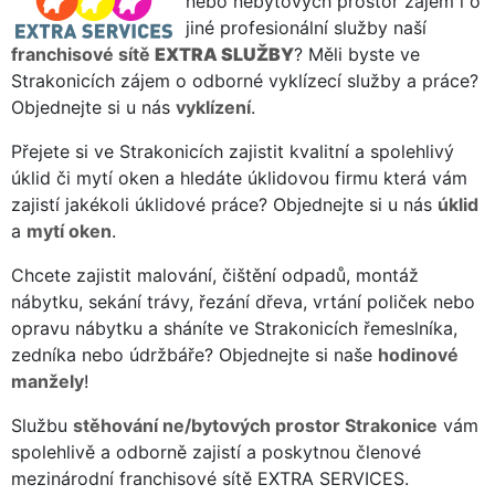
nebo nebytových prostor zájem i o
jiné profesionální služby naší
franchisové sítě
EXTRA SLUŽBY
? Měli byste ve
Strakonicích zájem o odborné vyklízecí služby a práce?
Objednejte si u nás
vyklízení
.
Přejete si ve Strakonicích zajistit kvalitní a spolehlivý
úklid či mytí oken a hledáte úklidovou firmu která vám
zajistí jakékoli úklidové práce? Objednejte si u nás
úklid
a
mytí oken
.
Chcete zajistit malování, čištění odpadů, montáž
nábytku, sekání trávy, řezání dřeva, vrtání poliček nebo
opravu nábytku a sháníte ve Strakonicích řemeslníka,
zedníka nebo údržbáře? Objednejte si naše
hodinové
manžely
!
Službu
stěhování ne/bytových prostor Strakonice
vám
spolehlivě a odborně zajistí a poskytnou členové
mezinárodní franchisové sítě EXTRA SERVICES.