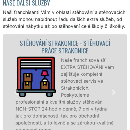
NAŠE DALŠÍ SLUŽBY
Naši franchisanti Vám v oblasti stěhování a stěhovacích
služeb mohou nabídnout řadu dalších extra služeb, od
stěhování nábytku až po stěhování celé školy či školky.
TĚHOVACÍ
STĚHOVACÍ SLUŽBA STRAKONI
STĚHOVACÍ FIRMA STRAKON
ová síť
Poskytujem
OVÁNÍ vám
stěhovací s
pletní
Strakonicíc
vis ve
špičkové úr
speciální st
technikou. 
ěhování
služby zajišťujeme domácnostem i f
 v týdnu
celém okresu Strakonice se zárukou 
odní
franchisové sítě EXTRA STĚHOVÁNÍ.
ou kvalitně
Nabízíme stěhovací služby NON-ST
včetně víkendů a svátků bez příplatk