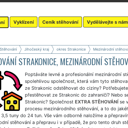
Vyklízení
Ceník stěhování
Vydělávejte s nám
ní
 Stěhování
Jihočeský kraj
okres Strakonice
Mezinárodní stěhov
OVÁNÍ STRAKONICE, MEZINÁRODNÍ STĚHOV
Poptáváte levné a profesionální mezinárodní st
spolehlivou společnost, která vám tyto stěhovac
ze Strakonic odstěhovat do ciziny? Potřebujet
přestěhovat ze Strakonic do zahraničí? Nebo s
Strakonic? Společnost
EXTRA STĚHOVÁNÍ
se v
procesu mezinárodního stěhování, a to do jakéh
 3,5 tuny do 24 tun. Vše vám odborně naložíme a přepravím
dní stěhování a přepravu i v případě, že pro tento druh s