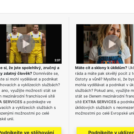
e si, že jste spolehlivý, zručný a
Máte cit a sklony k úklidům?
Ukl
ky zdatný člověk?
Domníváte se,
ráda a máte pak skvělý pocit z t
te si mohl vydělávat a podnikat
čistoty a vůně? Myslíte si, že by
hovacích a vyklízecích službách?
mohla vydělávat a podnikat v úk
ano, využijte možnosti stát se
službách? Pokud ano, využijte 
m mezinárodní franchisové sítě
stát se členem mezinárodní fran
A SERVICES
a podnikejte ve
sítě
EXTRA SERVICES
a podnike
acích a vyklízecích službách s
úklidových službách s neomeze
zenými možnostmi po celé
možnostmi po celé Evropské uni
ké unii.
Podnikejte ve stěhování
Podnikejte v uklízen