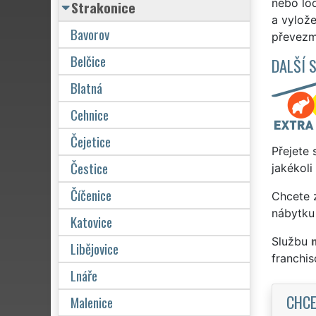
nebo lod
Strakonice
a vylože
Bavorov
převezme
Belčice
DALŠÍ 
Blatná
Cehnice
Čejetice
Přejete 
Čestice
jakékoli
Číčenice
Chcete z
nábytku 
Katovice
Službu
Libějovice
franchi
Lnáře
CHCE
Malenice