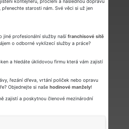
ajištění kontejneru, proclení a následnou dopravu
 přenechte starosti nám. Své věci si už jen
jiné profesionální služby naší
franchisové sítě
zájem o odborné vyklízecí služby a práce?
í oken a hledáte úklidovou firmu která vám zajistí
ávy, řezání dřeva, vrtání poliček nebo opravu
ře? Objednejte si naše
hodinové manžely
!
ě zajistí a poskytnou členové mezinárodní