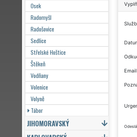
Vyplň
Osek
Radomyšl
Služb
Radošovice
Sedlice
Datu
Střelské Hoštice
Odku
Štěkeň
Email
Vodňany
Pozn
Volenice
Volyně
Urgen
Tábor
JIHOMORAVSKÝ
Odeslá