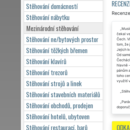
RECENZ
Stěhování domácností
Recenze
Stěhování nábytku
Mezinárodní stěhování
Musí
čekal ve
Stěhování ne/bytových prostor
Čech. Vš
tom, že 
Stěhování těžkých břemen
Jejich k
Od saméh
Stěhování klavírů
Čechách
hlavně 
Stěhování trezorů
pánům a
toho cen
Stěhování strojů a linek
využití 
Stěho
Stěhování stavebních materiálů
Parád
Stěhování obchodů, prodejen
doporuču
Stěhování hotelů, ubytoven
Thank
Strakon
ODKA
Stěhování restaurací, barů