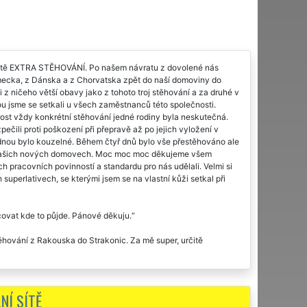
 sítě EXTRA STĚHOVÁNÍ. Po našem návratu z dovolené nás
Německa, z Dánska a z Chorvatska zpět do naší domoviny do
 z ničeho větší obavy jako z tohoto troj stěhování a za druhé v
erou jsme se setkali u všech zaměstnanců této společnosti.
rost vždy konkrétní stěhování jedné rodiny byla neskutečná.
čili proti poškození při přepravě až po jejich vyložení v
nou bylo kouzelné. Během čtyř dnů bylo vše přestěhováno ale
 v našich nových domovech. Moc moc moc děkujeme všem
racovních povinností a standardu pro nás udělali. Velmi si
uperlativech, se kterými jsem se na vlastní kůži setkal při
ovat kde to půjde. Pánové děkuju.
těhování z Rakouska do Strakonic. Za mě super, určitě
ome communication and warm approach. Moving from London to
rything. Again thank for your services.
NÍ SÍTĚ