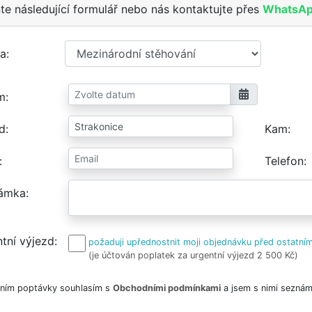
te následující formulář nebo nás kontaktujte přes
WhatsA
a
m
d
Kam
Telefon
ámka
tní výjezd
požaduji upřednostnit moji objednávku před ostatním
(je účtován poplatek za urgentní výjezd 2 500 Kč)
ním poptávky souhlasím s
Obchodními podmínkami
a jsem s nimi seznám