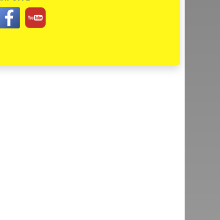
oc vám děkujeme za vaše stěhovací práce odvedené na