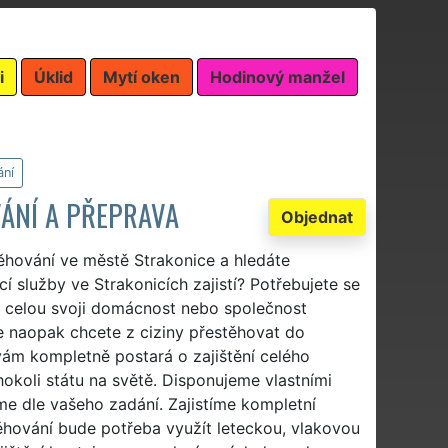
i
Úklid
Mytí oken
Hodinový manžel
ání
ÁNÍ A PŘEPRAVA
Objednat
ěhování ve městě Strakonice a hledáte
í služby ve Strakonicích zajistí? Potřebujete se
e celou svoji domácnost nebo společnost
e naopak chcete z ciziny přestěhovat do
ám kompletně postará o zajištění celého
okoli státu na světě. Disponujeme vlastními
e dle vašeho zadání. Zajistíme kompletní
těhování bude potřeba využít leteckou, vlakovou