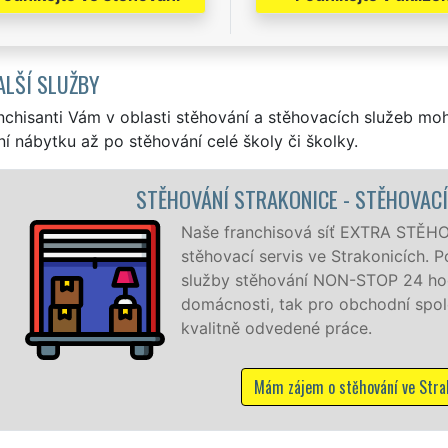
ALŠÍ SLUŽBY
nchisanti Vám v oblasti stěhování a stěhovacích služeb mo
í nábytku až po stěhování celé školy či školky.
CE - STĚHOVACÍ PRÁCE STRAKONICE
 síť EXTRA STĚHOVÁNÍ vám zajišťuje kompletní
ve Strakonicích. Poskytujeme profesionální a kvalitní
 NON-STOP 24 hodin denně, 7 dní v týdnu jak pro
ro obchodní společnosti, a to levně a se zárukou
é práce.
 o stěhování ve Strakonicích