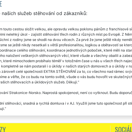
E
 našich služeb stěhování od zákazníků:
m touto cestou složit velkou, ale opravdu velkou poklonu pánům z franchisové
lmi nelehký úkol - zajistit stěhování třech rodin z různých míst po Evropě. Z 
ichni z rodiny jsme se shodli na dvou věcech. Za prvé že jsme ještě nikdy neměli
jsme se ještě nikdy nesetkali s větší profesionalitou, logikou a obětavostí se kt
oordinace celého stěhování, koordinace jednotlivých poboček, které měli na sta
o naložení veškerých stěhovaných věcí, které všude a všechny obalili a zabezpe
, které mimochodem probíhalo téměř v totožném čase u nás u všech třech najed
- kompletně se nám postarali i o úklidy v našich starých domovech a o úklidy
 zároveň celé společnosti EXTRA STĚHOVÁNÍ za to, co všechno nad rámec svých p
íme a věřte, že co budu na tomto světě, všude o vás budu hovořit ve skutečných s
vašich stěhovacích a úklidových služeb. Děkuji.
vání Strakonice-Norsko. Naprostá spokojenost, není co vytknout. Budu doporuč
ní stěhováci, snadná a rychlá domluva i v AJ. Využili jsme tuto společnost při s
ji.
 you so much for moving service. This company is really on high level. Awes
ice was perfectly organized. The company EXTRA SERVICES has taken care of eve
ZY
SOCIÁL