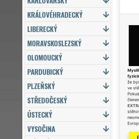
KARLOVARSKÝ
KRÁLOVÉHRADECKÝ
LIBERECKÝ
MORAVSKOSLEZSKÝ
OLOMOUCKÝ
PARDUBICKÝ
Myslít
fyzic
že bys
PLZEŇSKÝ
ve stě
Pokud 
STŘEDOČESKÝ
člene
EXTR
ÚSTECKÝ
stěhov
neome
Evrops
VYSOČINA