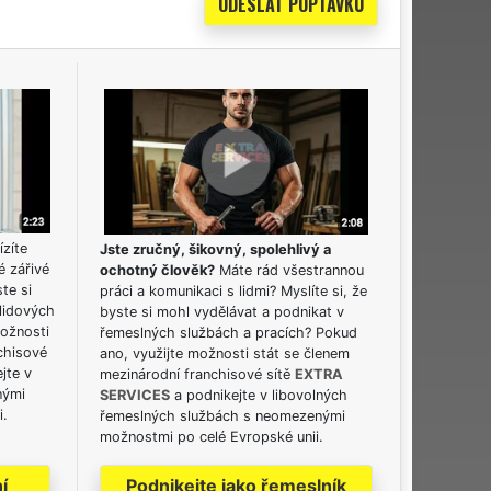
ízíte
Jste zručný, šikovný, spolehlivý a
é zářivé
ochotný člověk?
Máte rád všestrannou
ste si
práci a komunikaci s lidmi? Myslíte si, že
lidových
byste si mohl vydělávat a podnikat v
možnosti
řemeslných službách a pracích? Pokud
chisové
ano, využijte možnosti stát se členem
jte v
mezinárodní franchisové sítě
EXTRA
nými
SERVICES
a podnikejte v libovolných
i.
řemeslných službách s neomezenými
možnostmi po celé Evropské unii.
í
Podnikejte jako řemeslník