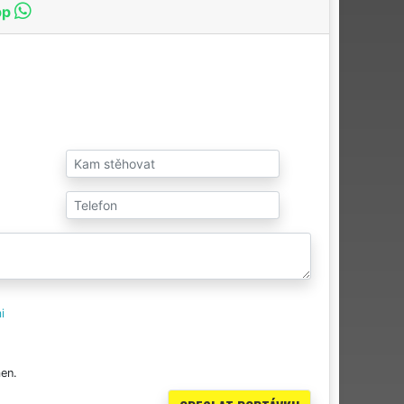
pp
i
en.