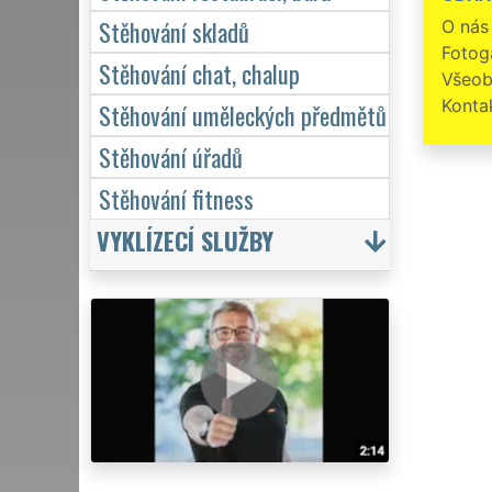
Stěho
Stěhování skladů
O nás
výbornou
Fotoga
Stěhování chat, chalup
Všeob
Konta
Stěhování uměleckých předmětů
Stěhování úřadů
Stěhování fitness
VYKLÍZECÍ SLUŽBY