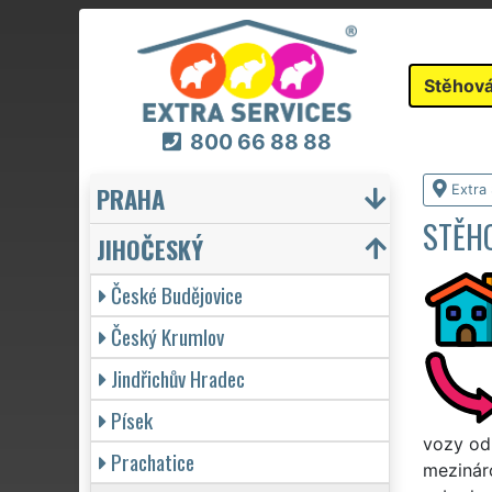
Stěhová
800 66 88 88
PRAHA
Extra
STĚH
JIHOČESKÝ
České Budějovice
Český Krumlov
Jindřichův Hradec
Písek
vozy od
Prachatice
mezináro