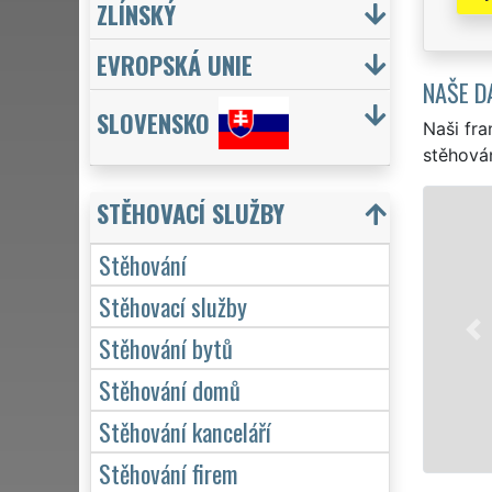
ZLÍNSKÝ
EVROPSKÁ UNIE
NAŠE D
SLOVENSKO
Naši fra
stěhován
STĚHOVACÍ SLUŽBY
STĚHOVÁNÍ STRAKONI
Naše franchisová
Stěhování
stěhovací servis 
Stěhovací služby
služby stěhování
domácnosti, tak p
Stěhování bytů
kvalitně odveden
Stěhování domů
Mám zájem
Stěhování kanceláří
Stěhování firem