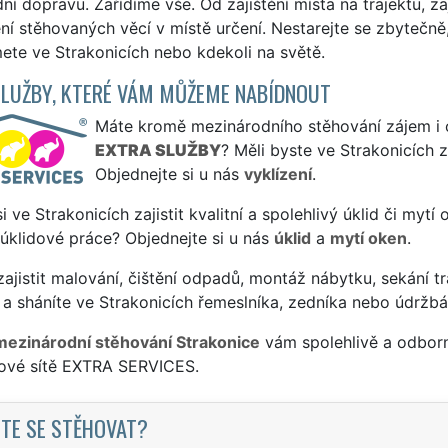
ní dopravu. Zařídíme vše. Od zajištění místa na trajektu, z
ní stěhovaných věcí v místě určení. Nestarejte se zbytečně,
te ve Strakonicích nebo kdekoli na světě.
SLUŽBY, KTERÉ VÁM MŮŽEME NABÍDNOUT
Máte kromě mezinárodního stěhování zájem i o 
EXTRA SLUŽBY
? Měli byste ve Strakonicích 
Objednejte si u nás
vyklízení
.
si ve Strakonicích zajistit kvalitní a spolehlivý úklid či myt
 úklidové práce? Objednejte si u nás
úklid
a
mytí oken
.
ajistit malování, čištění odpadů, montáž nábytku, sekání tr
a sháníte ve Strakonicích řemeslníka, zedníka nebo údržbá
mezinárodní stěhování Strakonice
vám spolehlivě a odborn
sové sítě EXTRA SERVICES.
TE SE STĚHOVAT?