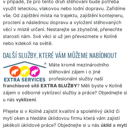
v případě, že pro tento druh stěhování bude potřeba
využít leteckou, vlakovou nebo lodní dopravu. Zařídíme
vše. Od zajištění místa na trajektu, zajištění kontejneru,
proclení a následnou dopravu a vyložení stěhovaných
věcí v místě určení. Nestarejte se zbytečně, přenechte
starosti nám. Své věci si už jen převezmete v Kolíně
nebo kdekoli na světě.
DALŠÍ SLUŽBY, KTERÉ VÁM MŮŽEME NABÍDNOUT
Máte kromě mezinárodního
stěhování zájem i o jiné
profesionální služby naší
franchisové sítě
EXTRA SLUŽBY
? Měli byste v Kolíně
zájem o odborné vyklízecí služby a práce? Objednejte si
u nás
vyklízení
.
Přejete si v Kolíně zajistit kvalitní a spolehlivý úklid či
mytí oken a hledáte úklidovou firmu která vám zajistí
jakékoli úklidové práce? Objednejte si u nás
úklid
a
mytí