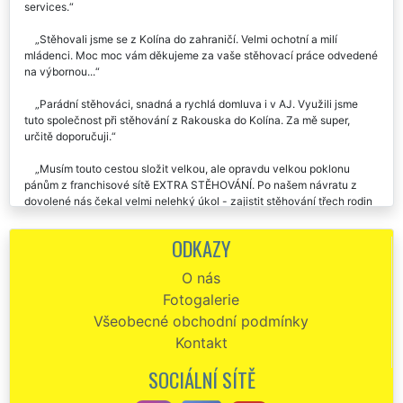
SERVICES has taken care of everything. Again thank for your
services.
Stěhovali jsme se z Kolína do zahraničí. Velmi ochotní a milí
mládenci. Moc moc vám děkujeme za vaše stěhovací práce odvedené
na výbornou...
Parádní stěhováci, snadná a rychlá domluva i v AJ. Využili jsme
tuto společnost při stěhování z Rakouska do Kolína. Za mě super,
určitě doporučuji.
Musím touto cestou složit velkou, ale opravdu velkou poklonu
pánům z franchisové sítě EXTRA STĚHOVÁNÍ. Po našem návratu z
dovolené nás čekal velmi nelehký úkol - zajistit stěhování třech rodin
z různých míst po Evropě. Z Německa, z Dánska a z Chorvatska zpět
do naší domoviny do Čech. Všichni z rodiny jsme se shodli na dvou
ODKAZY
věcech. Za prvé že jsme ještě nikdy neměli z ničeho větší obavy jako
z tohoto troj stěhování a za druhé v tom, že jsme se ještě nikdy
O nás
nesetkali s větší profesionalitou, logikou a obětavostí se kterou jsme
Fotogalerie
se setkali u všech zaměstnanců této společnosti. Jejich koordinace
celého stěhování, koordinace jednotlivých poboček, které měli na
Všeobecné obchodní podmínky
starost vždy konkrétní stěhování jedné rodiny byla neskutečná. Od
Kontakt
samého naložení veškerých stěhovaných věcí, které všude a všechny
obalili a zabezpečili proti poškození při přepravě až po jejich vyložení
SOCIÁLNÍ SÍTĚ
v Čechách, které mimochodem probíhalo téměř v totožném čase u nás