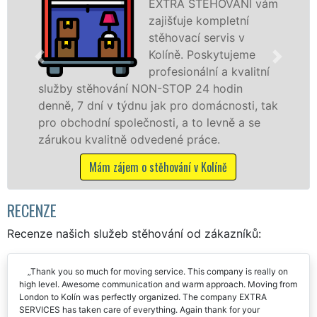
EXTRA STĚHOVÁNÍ vám
zajišťuje kompletní
stěhovací servis v
Kolíně. Poskytujeme
profesionální a kvalitní
ání NON-STOP 24 hodin
služby zajišťujem
týdnu jak pro domácnosti, tak
celém okresu Kolín
olečnosti, a to levně a se
franchisové sítě
ně odvedené práce.
Nabízíme stěhova
včetně víkendů a s
em o stěhování v Kolíně
Mám zájem o s
RECENZE
Recenze našich služeb stěhování od zákazníků:
Thank you so much for moving service. This company is really on
high level. Awesome communication and warm approach. Moving from
London to Kolín was perfectly organized. The company EXTRA