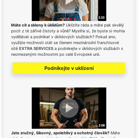
Máte cit a sklony k úklidům?
Uklízíte ráda a máte pak skvělý
pocit z té zářivé čistoty a vůně? Myslíte si, že byste si mohla
vydělávat a podnikat v úklidových službách? Pokud ano,
využijte možnosti stát se členem mezinárodní franchisové
sítě
EXTRA SERVICES
a podnikejte v úklidových službách s
neomezenými možnostmi po celé Evropské unii.
Podnikejte v uklízení
Jste zručný, šikovný, spolehlivý a ochotný člověk?
Máte