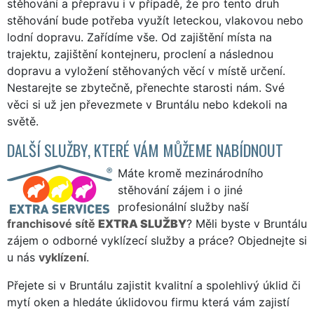
stěhování a přepravu i v případě, že pro tento druh
stěhování bude potřeba využít leteckou, vlakovou nebo
lodní dopravu. Zařídíme vše. Od zajištění místa na
trajektu, zajištění kontejneru, proclení a následnou
dopravu a vyložení stěhovaných věcí v místě určení.
Nestarejte se zbytečně, přenechte starosti nám. Své
věci si už jen převezmete v Bruntálu nebo kdekoli na
světě.
DALŠÍ SLUŽBY, KTERÉ VÁM MŮŽEME NABÍDNOUT
Máte kromě mezinárodního
stěhování zájem i o jiné
profesionální služby naší
franchisové sítě
EXTRA SLUŽBY
? Měli byste v Bruntálu
zájem o odborné vyklízecí služby a práce? Objednejte si
u nás
vyklízení
.
Přejete si v Bruntálu zajistit kvalitní a spolehlivý úklid či
mytí oken a hledáte úklidovou firmu která vám zajistí