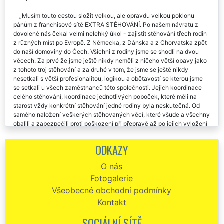
mládenci. Moc moc vám děkujeme za vaše stěhovací práce odvedené
na výbornou...
Musím touto cestou složit velkou, ale opravdu velkou poklonu
pánům z franchisové sítě EXTRA STĚHOVÁNÍ. Po našem návratu z
dovolené nás čekal velmi nelehký úkol - zajistit stěhování třech rodin
z různých míst po Evropě. Z Německa, z Dánska a z Chorvatska zpět
do naší domoviny do Čech. Všichni z rodiny jsme se shodli na dvou
věcech. Za prvé že jsme ještě nikdy neměli z ničeho větší obavy jako
z tohoto troj stěhování a za druhé v tom, že jsme se ještě nikdy
nesetkali s větší profesionalitou, logikou a obětavostí se kterou jsme
se setkali u všech zaměstnanců této společnosti. Jejich koordinace
celého stěhování, koordinace jednotlivých poboček, které měli na
starost vždy konkrétní stěhování jedné rodiny byla neskutečná. Od
samého naložení veškerých stěhovaných věcí, které všude a všechny
obalili a zabezpečili proti poškození při přepravě až po jejich vyložení
v Čechách, které mimochodem probíhalo téměř v totožném čase u nás
u všech třech najednou bylo kouzelné. Během čtyř dnů bylo vše
ODKAZY
přestěhováno ale hlavně - kompletně se nám postarali i o úklidy v
našich starých domovech a o úklidy v našich nových domovech. Moc
O nás
moc moc děkujeme všem pánům a zároveň celé společnosti EXTRA
Fotogalerie
STĚHOVÁNÍ za to, co všechno nad rámec svých pracovních
povinností a standardu pro nás udělali. Velmi si toho ceníme a věřte, že
Všeobecné obchodní podmínky
co budu na tomto světě, všude o vás budu hovořit ve skutečných
Kontakt
superlativech, se kterými jsem se na vlastní kůži setkal při využití