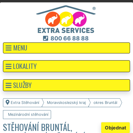
800 66 88 88
MENU
LOKALITY
SLUŽBY
Extra Stěhování
Moravskoslezský kraj
okres Bruntál
Mezinárodní stěhování
STĚHOVÁNÍ BRUNTÁL,
Objednat