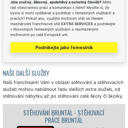
Jste zručný, šikovný, spolehlivý a ochotný člověk?
Máte
rád všestrannou práci a komunikaci s lidmi? Myslíte si, že
byste si mohl vydělávat a podnikat v řemeslných službách a
pracích? Pokud ano, využijte možnosti stát se členem
mezinárodní franchisové sítě
EXTRA SERVICES
a podnikejte
v libovolných řemeslných službách s neomezenými
možnostmi po celé Evropské unii.
Podnikejte jako řemeslník
NAŠE DALŠÍ SLUŽBY
Naši franchisanti Vám v oblasti stěhování a stěhovacích
služeb mohou nabídnout řadu dalších extra služeb, od
stěhování nábytku až po stěhování celé školy či školky.
NTÁL - STĚHOVACÍ
STĚHOVACÍ SLUŽ
 BRUNTÁL
STĚHOVACÍ FI