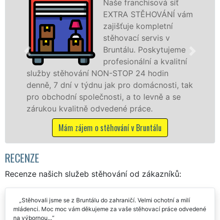
Naše franchisová síť
EXTRA STĚHOVÁNÍ vám
zajišťuje kompletní
stěhovací servis v
Bruntálu. Poskytujeme
profesionální a kvalitní
ON-STOP 24 hodin
služby zajišťujeme dom
 jak pro domácnosti, tak
celém okresu Bruntál se
osti, a to levně a se
franchisové sítě EXTR
vedené práce.
Nabízíme stěhovací sl
včetně víkendů a svátků
ěhování v Bruntálu
Mám zájem o stěhovací
RECENZE
Recenze našich služeb stěhování od zákazníků:
Stěhovali jsme se z Bruntálu do zahraničí. Velmi ochotní a milí