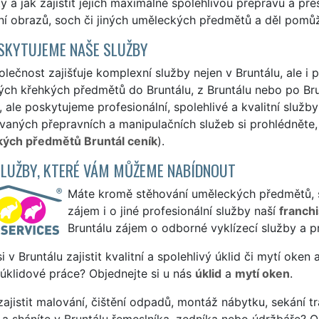
 a jak zajistit jejich maximálně spolehlivou přepravu a př
ní obrazů, soch či jiných uměleckých předmětů a děl pomů
SKYTUJEME NAŠE SLUŽBY
lečnost zajišťuje komplexní služby nejen v Bruntálu, ale i 
ých křehkých předmětů do Bruntálu, z Bruntálu nebo po Bru
, ale poskytujeme profesionální, spolehlivé a kvalitní služ
aných přepravních a manipulačních služeb si prohlédněte, 
ých předmětů Bruntál ceník
).
SLUŽBY, KTERÉ VÁM MŮŽEME NABÍDNOUT
Máte kromě stěhování uměleckých předmětů, s
zájem i o jiné profesionální služby naší
franch
Bruntálu zájem o odborné vyklízecí služby a p
si v Bruntálu zajistit kvalitní a spolehlivý úklid či mytí oken
 úklidové práce? Objednejte si u nás
úklid
a
mytí oken
.
ajistit malování, čištění odpadů, montáž nábytku, sekání tr
a sháníte v Bruntálu řemeslníka, zedníka nebo údržbáře? O