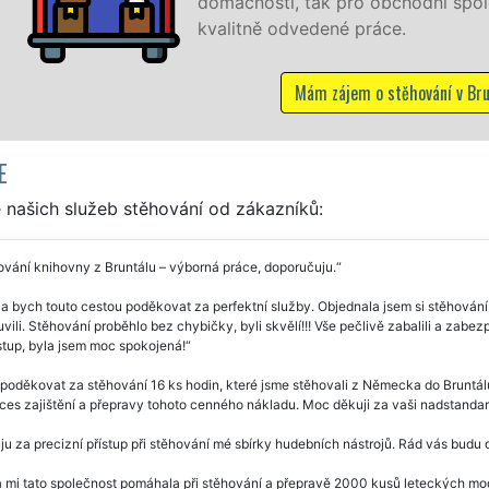
sti, tak pro obchodní společnosti, a to levně a se záruko
ě odvedené práce.
Mám zájem o stěhování v Bruntálu
E
 našich služeb stěhování od zákazníků:
vání knihovny z Bruntálu – výborná práce, doporučuju.
a bych touto cestou poděkovat za perfektní služby. Objednala jsem si stěhování 
vili. Stěhování proběhlo bez chybičky, byli skvělí!!! Vše pečlivě zabalili a zabez
ístup, byla jsem moc spokojená!
poděkovat za stěhování 16 ks hodin, které jsme stěhovali z Německa do Bruntál
ces zajištění a přepravy tohoto cenného nákladu. Moc děkuji za vaši nadstanda
u za precizní přístup při stěhování mé sbírky hudebních nástrojů. Rád vás budu
 mi tato společnost pomáhala při stěhování a přepravě 2000 kusů leteckých mod