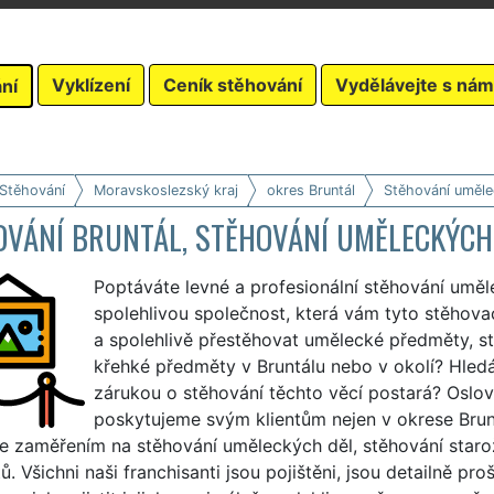
Vyklízení
Ceník stěhování
Vydělávejte s nám
ní
 Stěhování
Moravskoslezský kraj
okres Bruntál
Stěhování uměl
OVÁNÍ BRUNTÁL, STĚHOVÁNÍ UMĚLECKÝC
Poptáváte levné a profesionální stěhování umě
spolehlivou společnost, která vám tyto stěhovací
a spolehlivě přestěhovat umělecké předměty, st
křehké předměty v Bruntálu nebo v okolí? Hledá
zárukou o stěhování těchto věcí postará? Oslov
poskytujeme svým klientům nejen v okrese Brunt
e zaměřením na stěhování uměleckých děl, stěhování staro
. Všichni naši franchisanti jsou pojištěni, jsou detailně pr