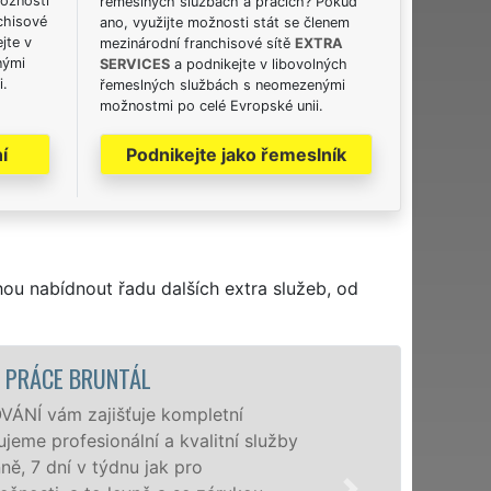
možnosti
řemeslných službách a pracích? Pokud
chisové
ano, využijte možnosti stát se členem
jte v
mezinárodní franchisové sítě
EXTRA
nými
SERVICES
a podnikejte v libovolných
i.
řemeslných službách s neomezenými
možnostmi po celé Evropské unii.
í
Podnikejte jako řemeslník
hou nabídnout řadu dalších extra služeb, od
STĚHOVACÍ SLU
Posky
lužby
speciá
domác