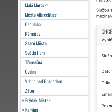
Malá Morávka
Službu
Město Albrechtice
mezinár
Osoblaha
CHCE
Rýmařov
Vyplň
Staré Město
Světlá Hora
Služb
Třemešná
Úvalno
Datu
Vrbno pod Pradědem
Odku
Zátor
Email
Frýdek-Místek
Pozn
Karviná