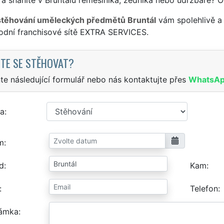
stěhování uměleckých předmětů Bruntál
vám spolehlivě a 
odní franchisové sítě EXTRA SERVICES.
TE SE STĚHOVAT?
te následující formulář nebo nás kontaktujte přes
WhatsA
a
m
d
Kam
Telefon
ámka