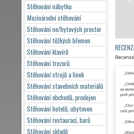
domácno
Stěhování nábytku
kvalitn
Mezinárodní stěhování
Stěhování ne/bytových prostor
Stěhování těžkých břemen
RECENZ
Stěhování klavírů
Recenze
Stěhování trezorů
Stěhování strojů a linek
Stěho
Stěhování stavebních materiálů
Chtěl
se domlu
Stěhování obchodů, prodejen
profi př
Chci 
Stěhování hotelů, ubytoven
celý pro
Stěhování restaurací, barů
Děkuj
Stěhování skladů
Včera