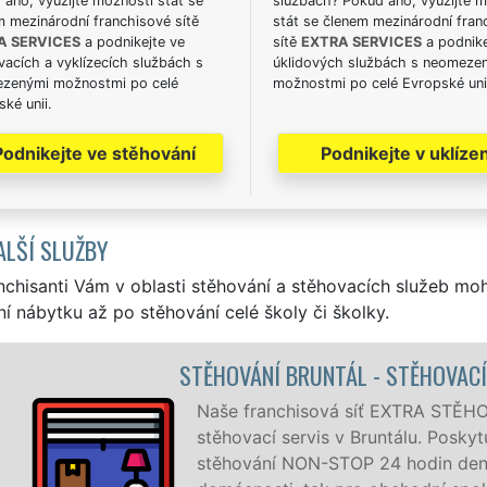
ano, využijte možnosti stát se
službách? Pokud ano, využijte 
m mezinárodní franchisové sítě
stát se členem mezinárodní fran
A SERVICES
a podnikejte ve
sítě
EXTRA SERVICES
a podnike
acích a vyklízecích službách s
úklidových službách s neomeze
zenými možnostmi po celé
možnostmi po celé Evropské uni
ké unii.
Podnikejte ve stěhování
Podnikejte v uklízen
ALŠÍ SLUŽBY
nchisanti Vám v oblasti stěhování a stěhovacích služeb mo
í nábytku až po stěhování celé školy či školky.
NÍ BRUNTÁL - STĚHOVACÍ PRÁCE BRUNTÁL
ranchisová síť EXTRA STĚHOVÁNÍ vám zajišťuje kompletní
cí servis v Bruntálu. Poskytujeme profesionální a kvalitní s
ní NON-STOP 24 hodin denně, 7 dní v týdnu jak pro