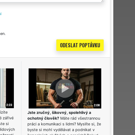
i
en.
ízíte
Jste zručný, šikovný, spolehlivý a
é zářivé
ochotný člověk?
Máte rád všestrannou
ste si
práci a komunikaci s lidmi? Myslíte si, že
lidových
byste si mohl vydělávat a podnikat v