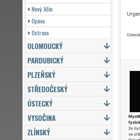
Nový Jičín
Urgen
Opava
Ostrava
Odeslá
OLOMOUCKÝ
PARDUBICKÝ
PLZEŇSKÝ
STŘEDOČESKÝ
ÚSTECKÝ
VYSOČINA
Myslít
fyzic
že bys
ZLÍNSKÝ
ve stě