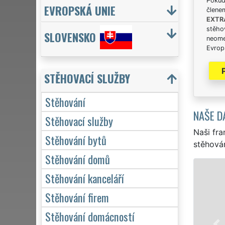
Pokud 
EVROPSKÁ UNIE
člene
EXTR
stěhov
SLOVENSKO
neome
Evrops
STĚHOVACÍ SLUŽBY
Stěhování
NAŠE D
Stěhovací služby
Naši fra
Stěhování bytů
stěhován
Stěhování domů
STĚHOVÁ
Stěhování kanceláří
Naše f
Stěhování firem
stěhova
Stěhování domácností
stěhová