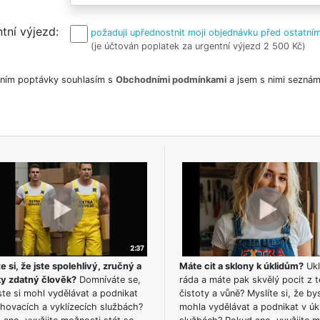
tní výjezd
požaduji upřednostnit moji objednávku před ostatním
(je účtován poplatek za urgentní výjezd 2 500 Kč)
ním poptávky souhlasím s
Obchodními podmínkami
a jsem s nimi seznám
e si, že jste spolehlivý, zručný a
Máte cit a sklony k úklidům?
Ukl
ky zdatný člověk?
Domníváte se,
ráda a máte pak skvělý pocit z t
te si mohl vydělávat a podnikat
čistoty a vůně? Myslíte si, že by
hovacích a vyklízecích službách?
mohla vydělávat a podnikat v úk