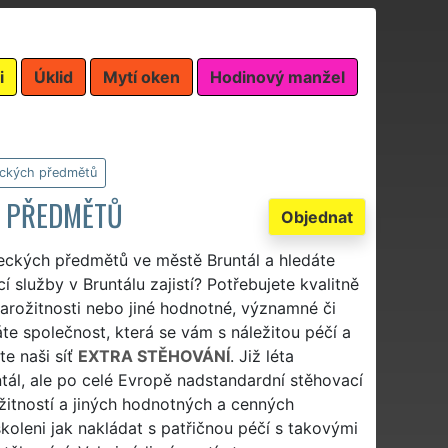
i
Úklid
Mytí oken
Hodinový manžel
eckých předmětů
H PŘEDMĚTŮ
Objednat
leckých předmětů ve městě Bruntál a hledáte
 služby v Bruntálu zajistí? Potřebujete kvalitně
arožitnosti nebo jiné hodnotné, významné či
te společnost, která se vám s náležitou péčí a
te naši síť
EXTRA STĚHOVÁNÍ
. Již léta
ál, ale po celé Evropě nadstandardní stěhovací
žitností a jiných hodnotných a cenných
oškoleni jak nakládat s patřičnou péčí s takovými