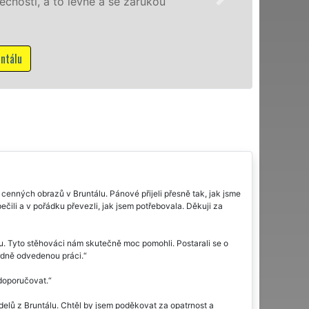
u
franc
NON-S
M
cenných obrazů v Bruntálu. Pánové přijeli přesně tak, jak jsme
pečili a v pořádku převezli, jak jsem potřebovala. Děkuji za
u. Tyto stěhováci nám skutečně moc pomohli. Postarali se o
rdně odvedenou práci.
 doporučovat.
elů z Bruntálu. Chtěl by jsem poděkovat za opatrnost a