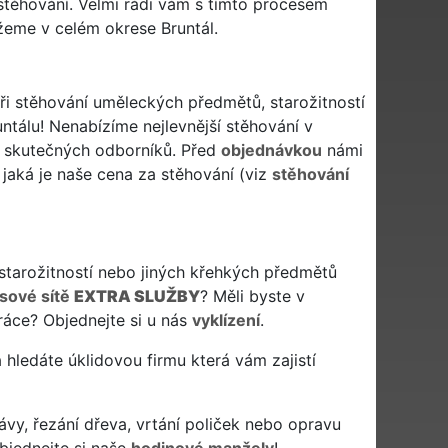
estěhování. Velmi rádi vám s tímto procesem
žeme v celém okrese Bruntál.
při stěhování uměleckých předmětů, starožitností
ntálu! Nenabízíme nejlevnější stěhování v
by skutečných odborníků. Před
objednávkou
námi
jaká je naše cena za stěhování (viz
stěhování
tarožitností nebo jiných křehkých předmětů
isové sítě
EXTRA SLUŽBY
? Měli byste v
ráce? Objednejte si u nás
vyklízení
.
 a hledáte úklidovou firmu která vám zajistí
ávy, řezání dřeva, vrtání poliček nebo opravu
bjednejte si naše
hodinové manžely
!