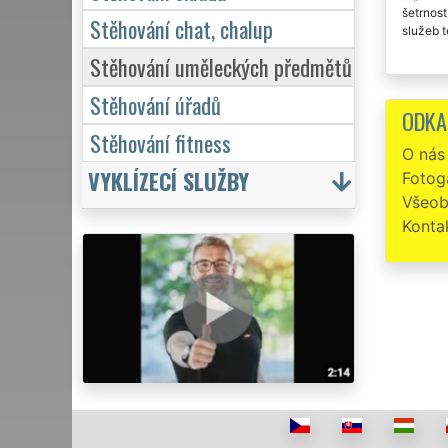
šetrnost
Stěhování chat, chalup
služeb t
Stěhování uměleckých předmětů
Stěhování úřadů
ODKA
Stěhování fitness
O nás
VYKLÍZECÍ SLUŽBY
Fotoga
Všeob
Konta