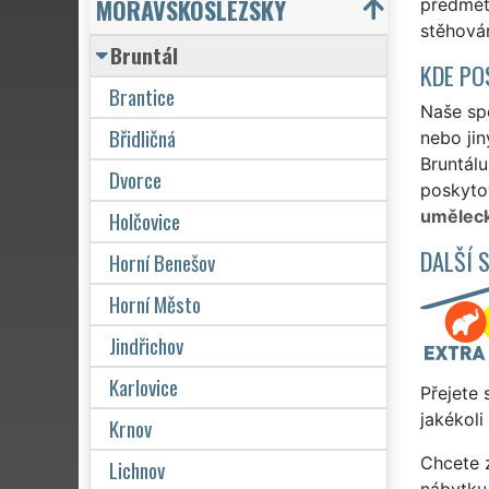
MORAVSKOSLEZSKÝ
předměty
stěhová
Bruntál
KDE PO
Brantice
Naše spo
Břidličná
nebo jin
Bruntálu
Dvorce
poskytov
Holčovice
uměleck
DALŠÍ 
Horní Benešov
Horní Město
Jindřichov
Karlovice
Přejete 
jakékoli
Krnov
Chcete z
Lichnov
nábytku 