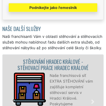
Podnikejte jako řemeslník
NAŠE DALŠÍ SLUŽBY
Naši franchisanti Vám v oblasti stěhování a stěhovacích
služeb mohou nabídnout řadu dalších extra služeb, od
stěhování nábytku až po stěhování celé školy či školky.
ÁLOVÉ -
STĚHOVACÍ SLUŽBA HRADEC K
C KRÁLOVÉ
STĚHOVACÍ FIRMA HRADEC K
hisová síť
Poskytuj
ĚHOVÁNÍ vám
stěhovací
ompletní
Hradci Kr
servis v
špičkové 
lové.
speciální
me
technikou