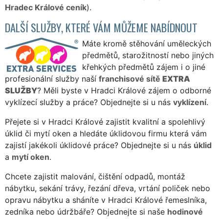
Hradec Králové ceník
).
DALŠÍ SLUŽBY, KTERÉ VÁM MŮŽEME NABÍDNOUT
Máte kromě stěhování uměleckých
předmětů, starožitností nebo jiných
křehkých předmětů zájem i o jiné
profesionální služby naší
franchisové sítě
EXTRA
SLUŽBY
? Měli byste v Hradci Králové zájem o odborné
vyklízecí služby a práce? Objednejte si u nás
vyklízení
.
Přejete si v Hradci Králové zajistit kvalitní a spolehlivý
úklid či mytí oken a hledáte úklidovou firmu která vám
zajistí jakékoli úklidové práce? Objednejte si u nás
úklid
a
mytí oken
.
Chcete zajistit malování, čištění odpadů, montáž
nábytku, sekání trávy, řezání dřeva, vrtání poliček nebo
opravu nábytku a sháníte v Hradci Králové řemeslníka,
zedníka nebo údržbáře? Objednejte si naše
hodinové