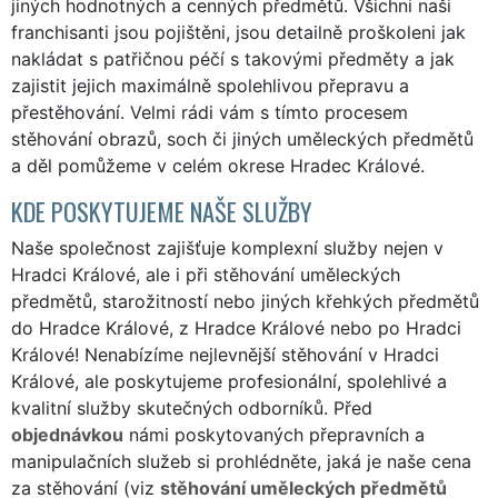
jiných hodnotných a cenných předmětů. Všichni naši
franchisanti jsou pojištěni, jsou detailně proškoleni jak
nakládat s patřičnou péčí s takovými předměty a jak
zajistit jejich maximálně spolehlivou přepravu a
přestěhování. Velmi rádi vám s tímto procesem
stěhování obrazů, soch či jiných uměleckých předmětů
a děl pomůžeme v celém okrese Hradec Králové.
KDE POSKYTUJEME NAŠE SLUŽBY
Naše společnost zajišťuje komplexní služby nejen v
Hradci Králové, ale i při stěhování uměleckých
předmětů, starožitností nebo jiných křehkých předmětů
do Hradce Králové, z Hradce Králové nebo po Hradci
Králové! Nenabízíme nejlevnější stěhování v Hradci
Králové, ale poskytujeme profesionální, spolehlivé a
kvalitní služby skutečných odborníků. Před
objednávkou
námi poskytovaných přepravních a
manipulačních služeb si prohlédněte, jaká je naše cena
za stěhování (viz
stěhování uměleckých předmětů