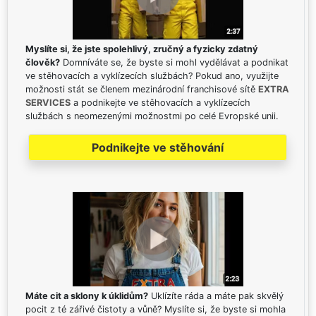
Myslíte si, že jste spolehlivý, zručný a fyzicky zdatný
člověk?
Domníváte se, že byste si mohl vydělávat a podnikat
ve stěhovacích a vyklízecích službách? Pokud ano, využijte
možnosti stát se členem mezinárodní franchisové sítě
EXTRA
SERVICES
a podnikejte ve stěhovacích a vyklízecích
službách s neomezenými možnostmi po celé Evropské unii.
Podnikejte ve stěhování
Máte cit a sklony k úklidům?
Uklízíte ráda a máte pak skvělý
pocit z té zářivé čistoty a vůně? Myslíte si, že byste si mohla