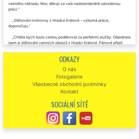
cenného nákladu. Moc děkuji za vaši nadstandardně odvedenou
práci.
Stěhování knihovny z Hradce Králové – výborná práce,
doporučuju.
Chtěla bych touto cestou poděkovat za perfektní služby. Objednala
jsem si stěhování cenných obrazů v Hradci Králové. Pánové přijeli
přesně tak, jak jsme se domluvili. Stěhování proběhlo bez chybičky,
byli skvělí!!! Vše pečlivě zabalili a zabezpečili a v pořádku převezli, jak
ODKAZY
jsem potřebovala. Děkuji za profi přístup, byla jsem moc spokojená!
O nás
Děkuju za precizní přístup při stěhování mé sbírky hudebních
Fotogalerie
nástrojů. Rád vás budu doporučovat.
Všeobecné obchodní podmínky
Kontakt
SOCIÁLNÍ SÍTĚ