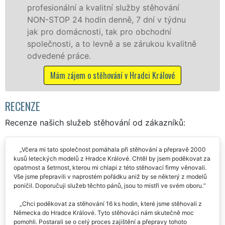
stěhování
služby zajišťujeme domácnostem i
ní v týdnu
celém okresu Hradec Králové se 
bchodní
kvality franchisové sítě EXTRA S
rukou kvalitně
Nabízíme stěhovací služby NON-
včetně víkendů a svátků bez přípl
i Králové
Mám zájem o stěhovací služby v Hradc
RECENZE
Recenze našich služeb stěhování od zákazníků:
Včera mi tato společnost pomáhala při stěhování a přepravě 2000
kusů leteckých modelů z Hradce Králové. Chtěl by jsem poděkovat za
opatrnost a šetrnost, kterou mi chlapi z této stěhovací firmy věnovali.
Vše jsme přepravili v naprostém pořádku aniž by se některý z modelů
poničil. Doporučuji služeb těchto pánů, jsou to mistři ve svém oboru.
Chci poděkovat za stěhování 16 ks hodin, které jsme stěhovali z
Německa do Hradce Králové. Tyto stěhováci nám skutečně moc
pomohli. Postarali se o celý proces zajištění a přepravy tohoto