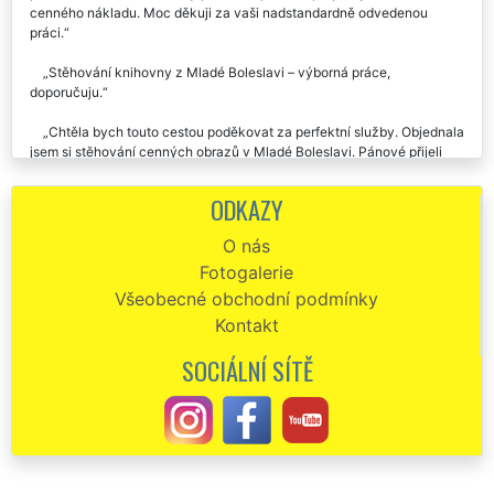
cenného nákladu. Moc děkuji za vaši nadstandardně odvedenou
práci.
Stěhování knihovny z Mladé Boleslavi – výborná práce,
doporučuju.
Chtěla bych touto cestou poděkovat za perfektní služby. Objednala
jsem si stěhování cenných obrazů v Mladé Boleslavi. Pánové přijeli
přesně tak, jak jsme se domluvili. Stěhování proběhlo bez chybičky,
byli skvělí!!! Vše pečlivě zabalili a zabezpečili a v pořádku převezli, jak
ODKAZY
jsem potřebovala. Děkuji za profi přístup, byla jsem moc spokojená!
O nás
Děkuju za precizní přístup při stěhování mé sbírky hudebních
Fotogalerie
nástrojů. Rád vás budu doporučovat.
Všeobecné obchodní podmínky
Kontakt
SOCIÁLNÍ SÍTĚ