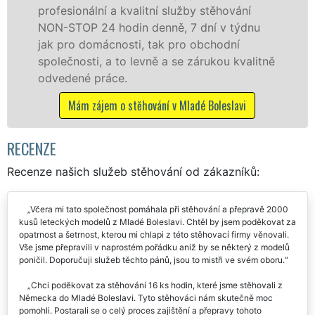
stěhování
služby zajišťujeme domácnostem i
ní v týdnu
celém okresu Mladá Boleslav se z
bchodní
kvality franchisové sítě EXTRA S
rukou kvalitně
Nabízíme stěhovací služby NON-
včetně víkendů a svátků bez přípl
 Boleslavi
Mám zájem o stěhovací služby v Mladé 
RECENZE
Recenze našich služeb stěhování od zákazníků:
Včera mi tato společnost pomáhala při stěhování a přepravě 2000
kusů leteckých modelů z Mladé Boleslavi. Chtěl by jsem poděkovat za
opatrnost a šetrnost, kterou mi chlapi z této stěhovací firmy věnovali.
Vše jsme přepravili v naprostém pořádku aniž by se některý z modelů
poničil. Doporučuji služeb těchto pánů, jsou to mistři ve svém oboru.
Chci poděkovat za stěhování 16 ks hodin, které jsme stěhovali z
Německa do Mladé Boleslavi. Tyto stěhováci nám skutečně moc
pomohli. Postarali se o celý proces zajištění a přepravy tohoto