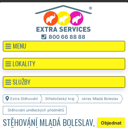
800 66 88 88
MENU
LOKALITY
SLUŽBY
Extra Stěhování
Středočeský kraj
okres Mladá Boleslav
Stěhování uměleckých předmětů
STĚHOVÁNÍ MLADÁ BOLESLAV,
Objednat