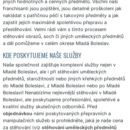
jiných hodnotných a cenných předmětů. Všichni naši
franchisanti jsou pojištěni, jsou detailně proškoleni jak
nakládat s patřičnou péčí s takovými předměty a jak
zajistit jejich maximálně spolehlivou přepravu a
přestěhování. Velmi rádi vám s tímto procesem
stěhování obrazů, soch či jiných uměleckých předmětů
a děl pomůžeme v celém okrese Mladá Boleslav.
KDE POSKYTUJEME NAŠE SLUŽBY
Naše společnost zajišťuje komplexní služby nejen v
Mladé Boleslavi, ale i při stěhování uměleckých
předmětů, starožitností nebo jiných křehkých předmětů
do Mladé Boleslavi, z Mladé Boleslavi nebo po Mladé
Boleslavi! Nenabízíme nejlevnější stěhování v Mladé
Boleslavi, ale poskytujeme profesionální, spolehlivé a
kvalitní služby skutečných odborníků. Před
objednávkou
námi poskytovaných přepravních a
manipulačních služeb si prohlédněte, jaká je naše cena
za stěhování (viz
stěhování uměleckých předmětů