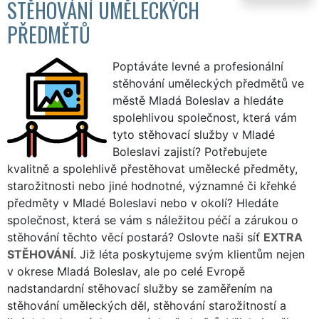
STĚHOVÁNÍ UMĚLECKÝCH
PŘEDMĚTŮ
Poptáváte levné a profesionální
stěhování uměleckých předmětů ve
městě Mladá Boleslav a hledáte
spolehlivou společnost, která vám
tyto stěhovací služby v Mladé
Boleslavi zajistí? Potřebujete
kvalitně a spolehlivě přestěhovat umělecké předměty,
starožitnosti nebo jiné hodnotné, významné či křehké
předměty v Mladé Boleslavi nebo v okolí? Hledáte
společnost, která se vám s náležitou péčí a zárukou o
stěhování těchto věcí postará? Oslovte naši síť
EXTRA
STĚHOVÁNÍ
. Již léta poskytujeme svým klientům nejen
v okrese Mladá Boleslav, ale po celé Evropě
nadstandardní stěhovací služby se zaměřením na
stěhování uměleckých děl, stěhování starožitností a