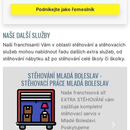
Podnikejte jako řemeslník
NAŠE DALŠÍ SLUŽBY
Naši franchisanti Vám v oblasti stěhování a stěhovacích
služeb mohou nabídnout řadu dalších extra služeb, od
stěhování nábytku až po stěhování celé školy či školky.
ESLAV -
STĚHOVACÍ SLUŽBA MLADÁ BO
 BOLESLAV
STĚHOVACÍ FIRMA MLADÁ B
hisová síť
Poskytuj
ĚHOVÁNÍ vám
stěhovací
ompletní
Mladé Bol
servis v
špičkové 
slavi.
speciální
me
technikou