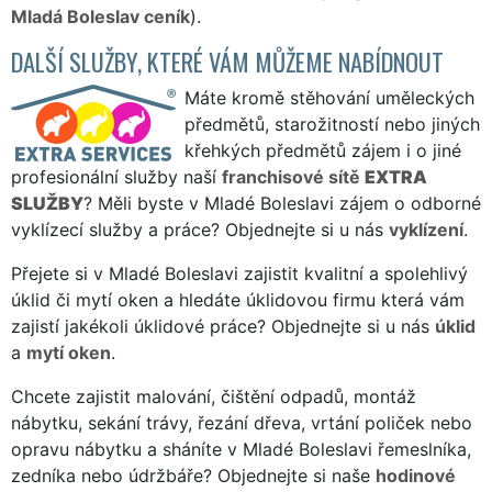
Mladá Boleslav ceník
).
DALŠÍ SLUŽBY, KTERÉ VÁM MŮŽEME NABÍDNOUT
Máte kromě stěhování uměleckých
předmětů, starožitností nebo jiných
křehkých předmětů zájem i o jiné
profesionální služby naší
franchisové sítě
EXTRA
SLUŽBY
? Měli byste v Mladé Boleslavi zájem o odborné
vyklízecí služby a práce? Objednejte si u nás
vyklízení
.
Přejete si v Mladé Boleslavi zajistit kvalitní a spolehlivý
úklid či mytí oken a hledáte úklidovou firmu která vám
zajistí jakékoli úklidové práce? Objednejte si u nás
úklid
a
mytí oken
.
Chcete zajistit malování, čištění odpadů, montáž
nábytku, sekání trávy, řezání dřeva, vrtání poliček nebo
opravu nábytku a sháníte v Mladé Boleslavi řemeslníka,
zedníka nebo údržbáře? Objednejte si naše
hodinové