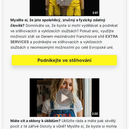
Myslíte si, že jste spolehlivý, zručný a fyzicky zdatný
člověk?
Domníváte se, že byste si mohl vydělávat a podnikat
ve stěhovacích a vyklízecích službách? Pokud ano, využijte
možnosti stát se členem mezinárodní franchisové sítě
EXTRA
SERVICES
a podnikejte ve stěhovacích a vyklízecích
službách s neomezenými možnostmi po celé Evropské unii.
Podnikejte ve stěhování
Máte cit a sklony k úklidům?
Uklízíte ráda a máte pak skvělý
pocit z té zářivé čistoty a vůně? Myslíte si, že byste si mohla