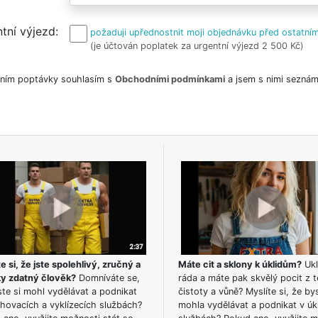
tní výjezd
požaduji upřednostnit moji objednávku před ostatním
(je účtován poplatek za urgentní výjezd 2 500 Kč)
ním poptávky souhlasím s
Obchodními podmínkami
a jsem s nimi seznám
e si, že jste spolehlivý, zručný a
Máte cit a sklony k úklidům?
Ukl
ky zdatný člověk?
Domníváte se,
ráda a máte pak skvělý pocit z t
te si mohl vydělávat a podnikat
čistoty a vůně? Myslíte si, že by
hovacích a vyklízecích službách?
mohla vydělávat a podnikat v úk