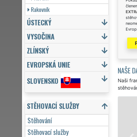
Pokud 
člene
Rakovník
EXTR
stěhov
ÚSTECKÝ
neome
Evrops
VYSOČINA
ZLÍNSKÝ
EVROPSKÁ UNIE
NAŠE D
SLOVENSKO
Naši fra
stěhován
STĚHOVÁNÍ MLADÁ BOLESL
STĚHOVACÍ SLUŽBY
Naše franchisová
Stěhování
stěhovací servis 
Stěhovací služby
služby stěhování