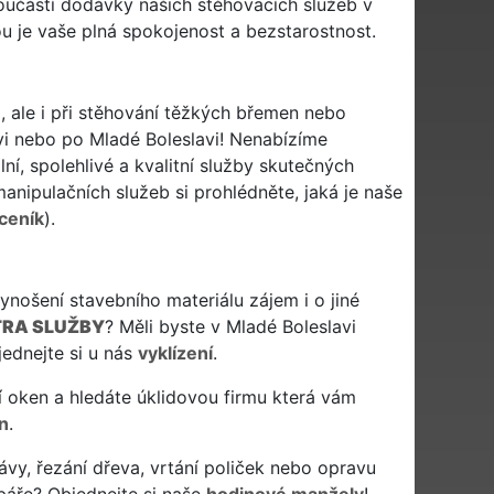
 součástí dodávky našich stěhovacích služeb v
ou je vaše plná spokojenost a bezstarostnost.
, ale i při stěhování těžkých břemen nebo
vi nebo po Mladé Boleslavi! Nenabízíme
ní, spolehlivé a kvalitní služby skutečných
nipulačních služeb si prohlédněte, jaká je naše
ceník
).
ošení stavebního materiálu zájem i o jiné
RA SLUŽBY
? Měli byste v Mladé Boleslavi
ednejte si u nás
vyklízení
.
mytí oken a hledáte úklidovou firmu která vám
n
.
ávy, řezání dřeva, vrtání poliček nebo opravu
báře? Objednejte si naše
hodinové manžely
!