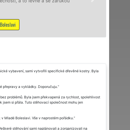
kvality franchi
služby NON-STOP
Mám zájem o stěh
nické vybavení, sami vytvořili specifické dřevěné kostry. Byla
lé přepravy a vykládky. Doporučuju.
bez problémů. Byla jsem překvapená za rychlost, spolehlivost
ak jsem si přála. Tuto stěhovací společnost mohu jen
k v Mladé Boleslavi. Vše v naprostém pořádku.
Veškeré stěhování sami naplánovali a zorganizovali na