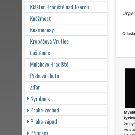
Klášter Hradiště nad Jizerou
Urgen
Kněžmost
Kosmonosy
Odeslá
Kropáčova Vrutice
Luštěnice
Mnichovo Hradiště
Písková Lhota
Žďár
Nymburk
Praha-východ
Myslít
fyzic
Praha-západ
že bys
ve stě
Příbram