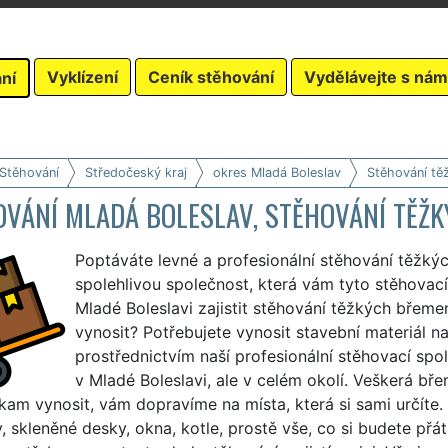
Vyklízení
Ceník stěhování
Vydělávejte s nám
ní
 Stěhování
Středočeský kraj
okres Mladá Boleslav
Stěhování tě
OVÁNÍ MLADÁ BOLESLAV, STĚHOVÁNÍ TĚŽ
Poptáváte levné a profesionální stěhování těžký
spolehlivou společnost, která vám tyto stěhovací 
Mladé Boleslavi zajistit stěhování těžkých břeme
vynosit? Potřebujete vynosit stavební materiál n
prostřednictvím naší profesionální stěhovací spo
v Mladé Boleslavi, ale v celém okolí. Veškerá b
am vynosit, vám dopravíme na místa, která si sami určíte. 
, skleněné desky, okna, kotle, prostě vše, co si budete přát.