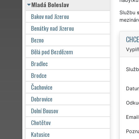
Mladá Boleslav
Službu
Bakov nad Jizerou
mezinár
Benátky nad Jizerou
CHCE
Bezno
Vyplň
Bělá pod Bezdězem
Bradlec
Služb
Brodce
Čachovice
Datu
Dobrovice
Odku
Dolní Bousov
Email
Chotětov
Pozn
Katusice