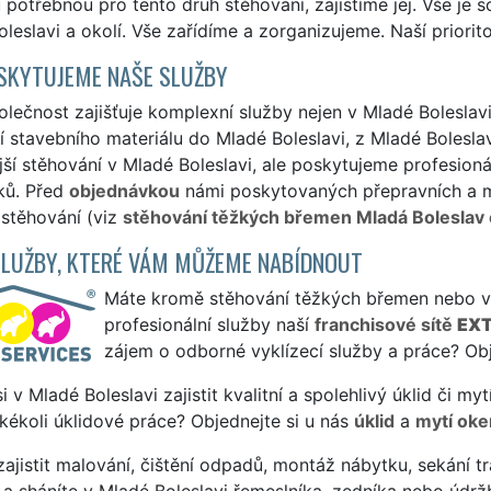
 potřebnou pro tento druh stěhování, zajistíme jej. Vše je
leslavi a okolí. Vše zařídíme a zorganizujeme. Naší priorit
SKYTUJEME NAŠE SLUŽBY
lečnost zajišťuje komplexní služby nejen v Mladé Boleslavi
 stavebního materiálu do Mladé Boleslavi, z Mladé Bolesla
jší stěhování v Mladé Boleslavi, ale poskytujeme profesionál
ků. Před
objednávkou
námi poskytovaných přepravních a ma
 stěhování (viz
stěhování těžkých břemen Mladá Boleslav 
SLUŽBY, KTERÉ VÁM MŮŽEME NABÍDNOUT
Máte kromě stěhování těžkých břemen nebo vyn
profesionální služby naší
franchisové sítě
EXT
zájem o odborné vyklízecí služby a práce? Obj
si v Mladé Boleslavi zajistit kvalitní a spolehlivý úklid či 
jakékoli úklidové práce? Objednejte si u nás
úklid
a
mytí oke
ajistit malování, čištění odpadů, montáž nábytku, sekání tr
a sháníte v Mladé Boleslavi řemeslníka, zedníka nebo údrž