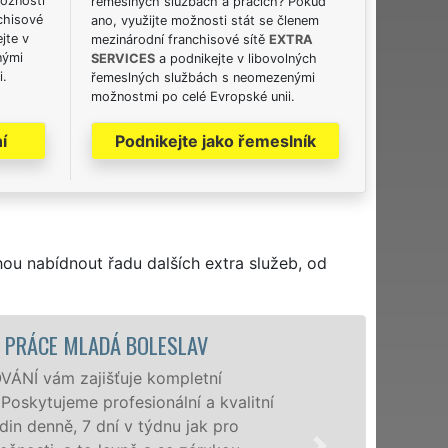
možnosti
řemeslných službách a pracích? Pokud
chisové
ano, využijte možnosti stát se členem
jte v
mezinárodní franchisové sítě
EXTRA
nými
SERVICES
a podnikejte v libovolných
i.
řemeslných službách s neomezenými
možnostmi po celé Evropské unii.
í
Podnikejte jako řemeslník
hou nabídnout řadu dalších extra služeb, od
STĚHOVACÍ SLUŽBA MLADÁ BOLE
Poskytujeme stě
úrovni se speciá
domácnostem i 