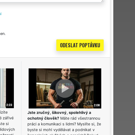
i
en.
ízíte
Jste zručný, šikovný, spolehlivý a
é zářivé
ochotný člověk?
Máte rád všestrannou
ste si
práci a komunikaci s lidmi? Myslíte si, že
lidových
byste si mohl vydělávat a podnikat v