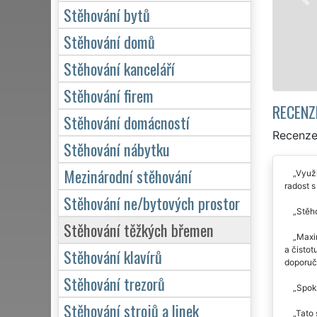
domácnosti, tak p
Stěhování bytů
kvalitně odveden
Stěhování domů
Mám zájem 
Stěhování kanceláří
Stěhování firem
RECENZ
Stěhování domácností
Recenze
Stěhování nábytku
Mezinárodní stěhování
Využi
radost 
Stěhování ne/bytových prostor
Stěho
Stěhování těžkých břemen
Maxim
a čistot
Stěhování klavírů
doporuči
Stěhování trezorů
Spoko
Stěhování strojů a linek
Tato 