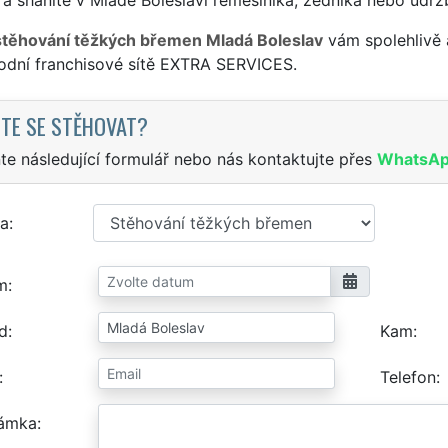
stěhování těžkých břemen Mladá Boleslav
vám spolehlivě 
odní franchisové sítě EXTRA SERVICES.
TE SE STĚHOVAT?
te následující formulář nebo nás kontaktujte přes
WhatsA
a
m
d
Kam
Telefon
ámka