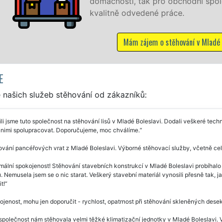
ro obchodní společnosti, a to levně a se zárukou
é práce.
o stěhování v Mladé Boleslavi
E
 našich služeb stěhování od zákazníků:
li jsme tuto společnost na stěhování lisů v Mladé Boleslavi. Dodali veškeré tech
s nimi spolupracovat. Doporučujeme, moc chválíme.
vání pancéřových vrat z Mladé Boleslavi. Výborné stěhovací služby, včetně ce
ální spokojenost! Stěhování stavebních konstrukcí v Mladé Boleslavi probíhalo 
u. Nemusela jsem se o nic starat. Veškerý stavební materiál vynosili přesně tak, j
t!
jenost, mohu jen doporučit - rychlost, opatrnost při stěhování skleněných dese
společnost nám stěhovala velmi těžké klimatizační jednotky v Mladé Boleslavi. 