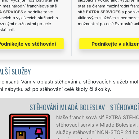
ano, využijte možnosti stát se
službách? Pokud ano, využijte 
m mezinárodní franchisové sítě
stát se členem mezinárodní fran
A SERVICES
a podnikejte ve
sítě
EXTRA SERVICES
a podnike
acích a vyklízecích službách s
úklidových službách s neomeze
zenými možnostmi po celé
možnostmi po celé Evropské uni
ké unii.
Podnikejte ve stěhování
Podnikejte v uklízen
ALŠÍ SLUŽBY
nchisanti Vám v oblasti stěhování a stěhovacích služeb mo
í nábytku až po stěhování celé školy či školky.
AV - STĚHOVACÍ PRÁCE MLADÁ BOLESLAV
 síť EXTRA STĚHOVÁNÍ vám zajišťuje kompletní
v Mladé Boleslavi. Poskytujeme profesionální a kvalitní
 NON-STOP 24 hodin denně, 7 dní v týdnu jak pro