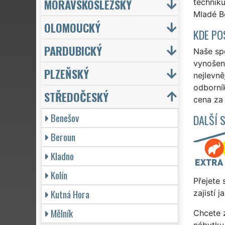
MORAVSKOSLEZSKÝ
techniku
Mladé Bo
OLOMOUCKÝ
KDE PO
PARDUBICKÝ
Naše spo
vynošení
PLZEŇSKÝ
nejlevně
odborní
STŘEDOČESKÝ
cena za
Benešov
DALŠÍ 
Beroun
Kladno
Kolín
Přejete 
Kutná Hora
zajistí 
Mělník
Chcete z
nábytku 