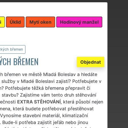
i
Úklid
Mytí oken
Hodinový manžel
žkých břemen
KÝCH BŘEMEN
Objednat
ch břemen ve městě Mladá Boleslav a hledáte
služby v Mladé Boleslavi zajistí? Potřebujete v
n? Potřebujete těžká břemena přepravit či
a stavbu? Zajistíme vám tento druh stěhování
lečnosti
EXTRA STĚHOVÁNÍ
, která působí nejen
řemena, která budete potřebovat přestěhovat
Vynosíme stavební materiál, klimatizační
 Bude-li potřeba zajistit jeřáb nebo jinou